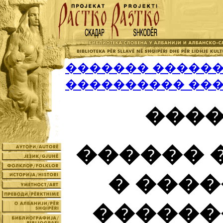
������� ������
���������� ���
����
������ 
� ����
������