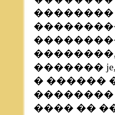
��������
��������
���������
��������,
������� je
� ������ 
��������
���� �� �