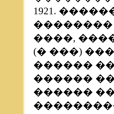
1921. ������
��������
����, ���
(� ���) �
������ ��
������ �� 
������ ��
���������