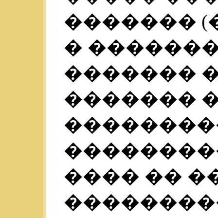
������� (
� �������
������� 
������� 
��������
��������
���� �� 
��������