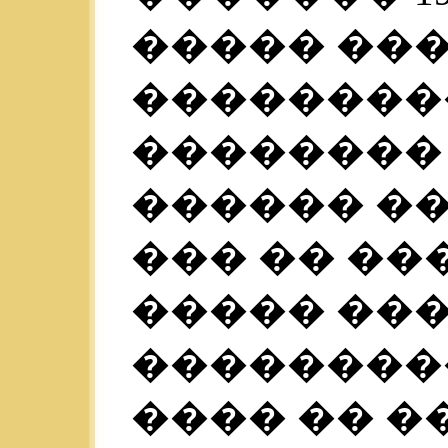
����� ��
��������
�������� 
������ ��
��� �� ���
����� ��
���������
���� �� �