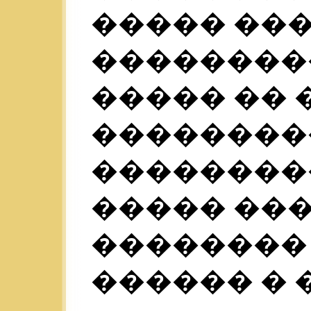
����� ��
��������
����� �� 
���������
���������
����� ��
��������
������ � 