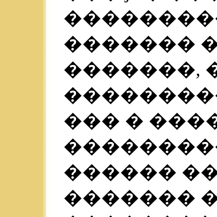
��������
������� 
�������,
���������
��� � ���
��������
������ ��
������� 