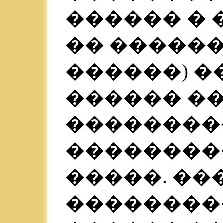
������ � 
�� �����
������) �
������ �
���������
���������
�����. �
��������