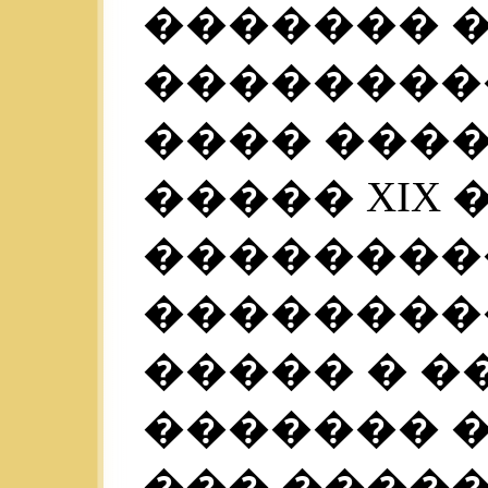
������� �
��������
���� ����
����� XIX
��������
��������
����� � ��
������� �
��� ����