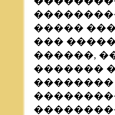
��������
��������
����� ���
��� �����
������, �
������� �
�������� 
��������
��������