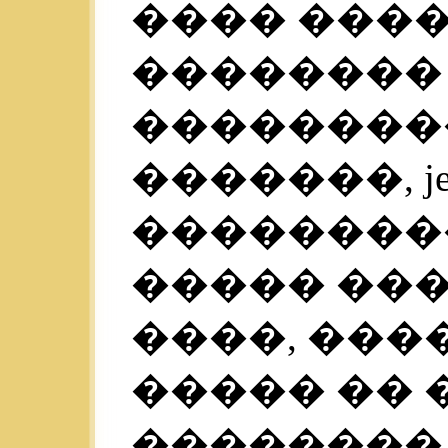
���� ���
��������
��������
�������, j
���������
����� ��
����, ���
����� ��
��������