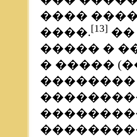
���� ����
[13]
����.
��
����� � �
� ����� (�
��������
��������
��������
���������