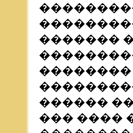
��������
���������
������� 
��������
��������
����������
������ ��
��� ���� 