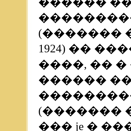
������ �
��������
(������� �
1924) �� �
����, �� �
������ �
��������
(������� 
��� je � �