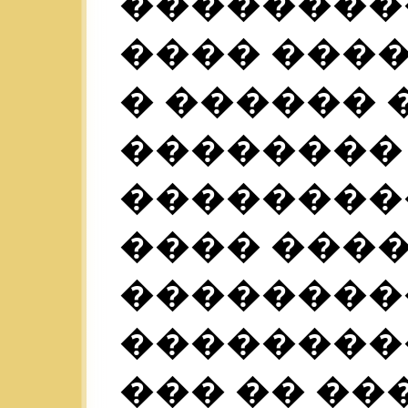
��������
���� ����
� ������ 
�������� 
���������
���� ���
��������
��������
��� �� ��