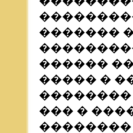
��������
����������
������� 
��������
������ ��
����� � 
�������� 
��� � ����
��������