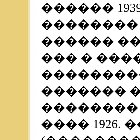
������ 193
��������
������ ��
��� � ���
��������
������� 
�������� 
���� 1926.