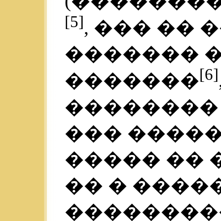
(���������
[5]
, ��� ��
������� 
[6]
�������
��������
��� ����
����� ��
�� � ����
��������