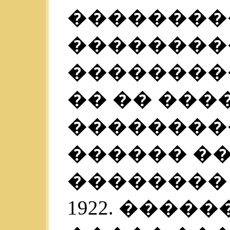
��������
��������
���������
�� �� ���
��������
������ �
��������
1922. ����