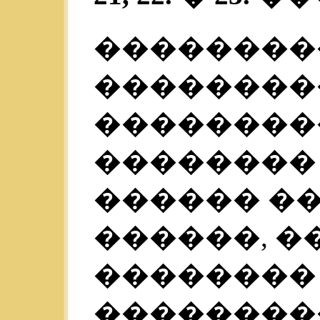
��������
���������
��������
�������� 
������ ���
������, �
��������
���������