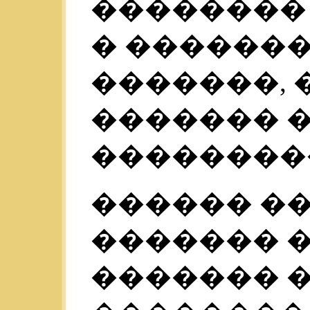
��������
� ������
�������, 
������� 
��������
������ �
������� 
������� 