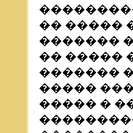
���������
�� ����� 
������� �
�� ����� 
������� 
����� ��
����� � �
��������