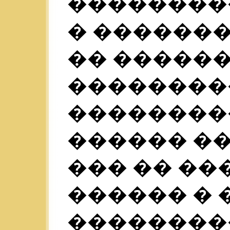
��������
� �������
�� �����
��������
��������
������ ��
��� �� ��
������ � 
��������