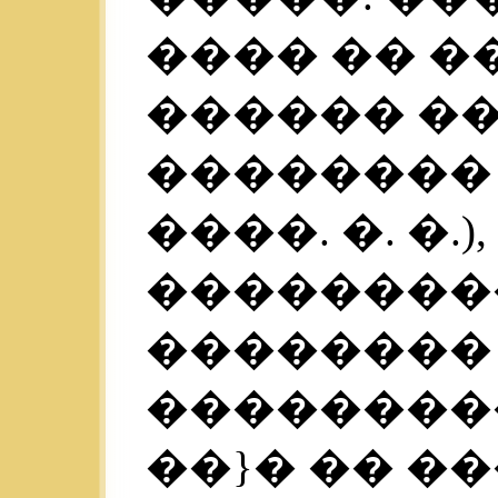
���� �� �
������ �
�������� 
����. �. �.
��������
��������
��������
��}� �� �