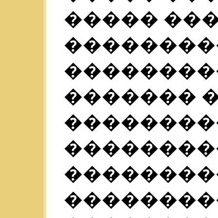
����� ��
��������
��������
������� 
��������
��������
��������
��������