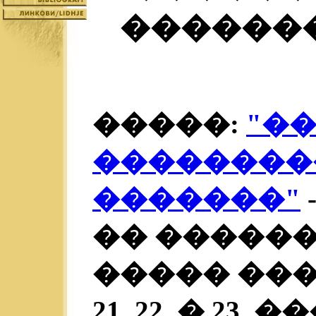
�������
�����:
"�
��������
�������"
�� �����
����� ���
21, 22. � 23.