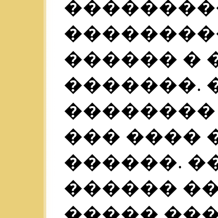
��������
���������
������ � 
�������. �
�������� 
��� ���� 
������. ��
������ �
����� ��