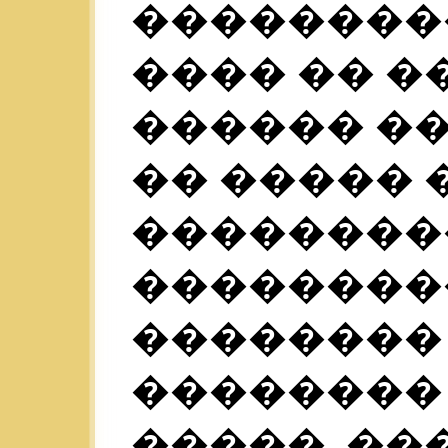
��������
���� �� ��
������ ��
�� ����� 
��������
��������
�������� (
��������
�����. ��