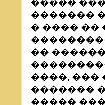
����� ��
������� � 
� ���� ��
���������
�� �����
��������
����, ���
������� 
����� ���