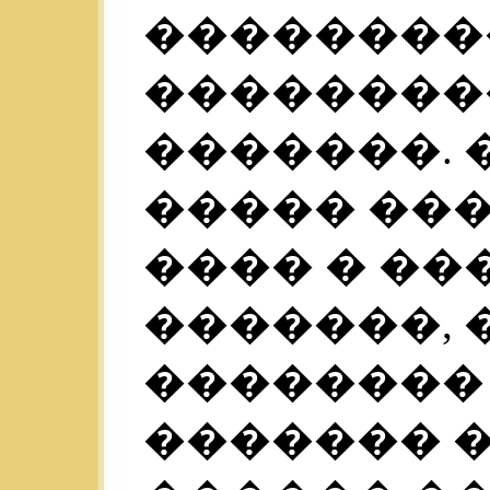
��������
��������
�������. �
����� ��
���� � ��
�������, 
�������� 
������� �