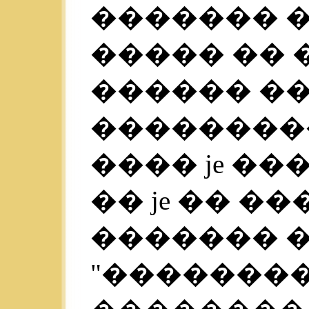
������� 
����� �� 
������ �
��������
���� je �
�� je �� 
������� 
"��������