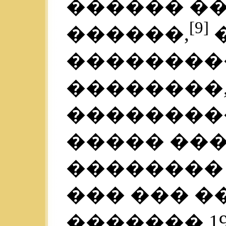
������ ���
[9]
������,
���������
��������
��������
����� ��
�������� 
��� ��� �
������� 19