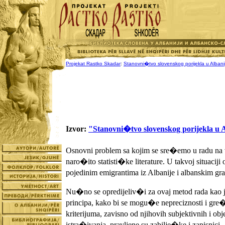
Projekat Rastko Skadar
:
Stanovni�tvo slovenskog porijekla u Albanij
Izvor:
"Stanovni�tvo slovenskog porijekla u A
Osnovni problem sa kojim se sre�emo u radu na v
naro�ito statisti�ke literature. U takvoj situaci
pojedinim emigrantima iz Albanije i albanskim g
Nu�no se opredijeliv�i za ovaj metod rada kao j
principa, kako bi se mogu�e nepreciznosti i gre�
kriterijuma, zavisno od njihovih subjektivnih i o
istra�ivanja, pravljene su zabilje�ke i zapisnici.