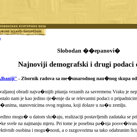
i
Slobodan ��epanovi�
Najnoviji demografski i drugi podaci 
lbaniji"
- Zbornik radova sa me�unarodnog nau�nog skupa odr�a
aljanoj obradi najva�nijih pitanja vezanih za savremenu Vraku je nep
ji ostalo nam je kao jedino rje�enje da se relevantni podaci o pripadn
ra�anima, stanovnicima ovog regiona, koji dolaze u na�u zemlju.
edino mogu� u datom slu�aju, realizaciji postavljenih zadataka se 
ke svele na najmanju mjeru. Pri tome je posebna pa�nja posve�ivana s
bjektivnih osobina i mogu�nosti, a o razgovorima sa tako odabranim lic