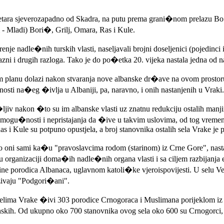
tara sjeverozapadno od Skadra, na putu prema grani�nom prelazu Bo�
 - Mladi) Bori�, Grilj, Omara, Ras i Kule.
nje nadle�nih turskih vlasti, naseljavali brojni doseljenici (pojedin
ni i drugih razloga. Tako je do po�etka 20. vijeka nastala jedna od n
 planu dolazi nakon stvaranja nove albanske dr�ave na ovom prostoru,
nosti na�eg �ivlja u Albaniji, pa, naravno, i onih nastanjenih u Vraki.
iv nakon �to su im albanske vlasti uz znatnu redukciju ostalih manji
nemogu�nosti i nepristajanja da �ive u takvim uslovima, od tog vrem
 Ras i Kule su potpuno opustjela, a broj stanovnika ostalih sela Vrake je 
oni sami ka�u "pravoslavcima rodom (starinom) iz Crne Gore", nastanje
u organizaciji doma�ih nadle�nih organa vlasti i sa ciljem razbijanja
etine porodica Albanaca, uglavnom katoli�ke vjeroispovijesti. U selu 
ivaju "Podgori�ani".
elima Vrake �ivi 303 porodice Crnogoraca i Muslimana porijeklom iz
nskih. Od ukupno oko 700 stanovnika ovog sela oko 600 su Crnogorci, 