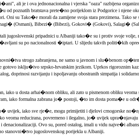
�ani", ali je i ova jednonacionalna i vjerska "oaza" razbijena organiz
u od poznatih bratstava prete�no porijeklom iz Podgorice i njene oko
ori. Oni su Tako�e morali da zamijene svoja stara prezimena. Tako se 
agi� (Osmani), Bibezi� (Bibezi), Gokovi� (Gokovi), Salagi� (Salag
ali jugoslovenski pripadnici u Albaniji tako�e su i protiv svoje volje,
avljani su po nacionalnosti �iptari. U slijedu takvih politi�kih opredj
stanovni�tva strogo zabranjena, ne samo u javnom i slu�benom op�ten
se gotovo isklju�ivo srpsko-hrvatskim jezikom. Uprkos rigoroznim kaz
stalog, doprinosi razvijanju i ispoljavanju obostranih simpatija i sol
n, iako u dosta arhai�nom obliku, ali zato u pismenom obliku veoma s
gram, iako formalna zabrana jo� postoji, �to im dosta poma�e u odr�
o� uvijek, iako sve rje�e, mogu primijetiti i djelovi crnogorske no�nj
ako veoma reducirana, povremeno i ilegalno, jo� uvijek upra�njavaju V
i denacionalizaciji. Ovo su, pored ostalog, imali u vidu najve�i alban
no stanovni�tvo jugoslovenskog porijekla u Albaniji.