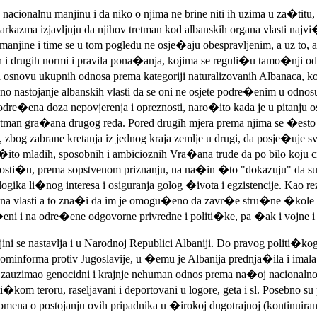
o nacionalnu manjinu i da niko o njima ne brine niti ih uzima u za�titu
rkazma izjavljuju da njihov tretman kod albanskih organa vlasti najvi
 manjine i time se u tom pogledu ne osje�aju obespravljenim, a uz t
 drugih normi i pravila pona�anja, kojima se reguli�u tamo�nji odnosi
ovu ukupnih odnosa prema kategoriji naturalizovanih Albanaca, koji s
eno nastojanje albanskih vlasti da se oni ne osjete podre�enim u odno
odre�ena doza nepovjerenja i opreznosti, naro�ito kada je u pitanju o
retman gra�ana drugog reda. Pored drugih mjera prema njima se �esto pr
zbog zabrane kretanja iz jednog kraja zemlje u drugi, da posje�uje s
o�ito mladih, sposobnih i ambicioznih Vra�ana trude da po bilo koju 
to posti�u, prema sopstvenom priznanju, na na�in �to "dokazuju" da
ika li�nog interesa i osiguranja golog �ivota i egzistencije. Kao re
na vlasti a to zna�i da im je omogu�eno da zavr�e stru�ne �kole ili 
i i na odre�ene odgovorne privredne i politi�ke, pa �ak i vojne i 
ni se nastavlja i u Narodnoj Republici Albaniji. Do pravog politi�ko
minforma protiv Jugoslavije, u �emu je Albanija prednja�ila i imala 
 zauzimao genocidni i krajnje nehuman odnos prema na�oj nacionalnoj
i�kom teroru, raseljavani i deportovani u logore, geta i sl. Posebno su
i pomena o postojanju ovih pripadnika u �irokoj dugotrajnoj (kontinuir