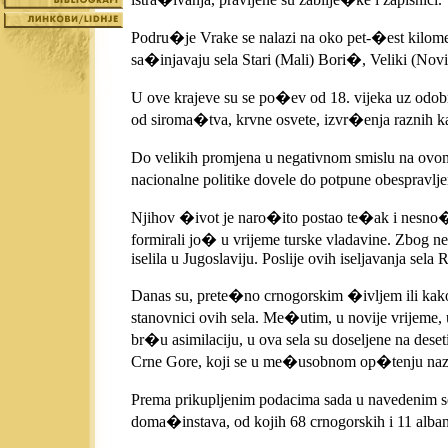
Podru�je Vrake se nalazi na oko pet-�est kilome
sa�injavaju sela Stari (Mali) Bori�, Veliki (Novi
U ove krajeve su se po�ev od 18. vijeka uz odobre
od siroma�tva, krvne osvete, izvr�enja raznih kaz
Do velikih promjena u negativnom smislu na ovom
nacionalne politike dovele do potpune obespravlje
Njihov �ivot je naro�ito postao te�ak i nesno�lj
formirali jo� u vrijeme turske vladavine. Zbog 
iselila u Jugoslaviju. Poslije ovih iseljavanja sela
Danas su, prete�no crnogorskim �ivljem ili kako 
stanovnici ovih sela. Me�utim, u novije vrijeme, 
br�u asimilaciju, u ova sela su doseljene na des
Crne Gore, koji se u me�usobnom op�tenju naz
Prema prikupljenim podacima sada u navedenim s
doma�instava, od kojih 68 crnogorskih i 11 alba