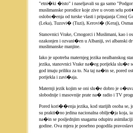
"etni�ki �isto" i naseljavali su ga samo "Podgori
muslimanske porodice koje zive u ovom selu poti�
oslobo�enja od turske vlasti i pripajanja Crnoj G
(Leka), Tuzovi� (Tuzi), Kerovi� (Keraj), Osman
Stanovnici Vrake, Crnogorci i Muslimani, kao i ost
ozakonjen i ozvani�en u Albaniji, svi albanski dr�
muslimanske manjine.
Iako je upotreba maternjeg jezika nealbanskog 
jezika, stanovnici Vrake na�eg porijekla slu�e 
god imaju priliku za to. Na taj na�in se, pored o
porijekla i zavi�aja.
Maternji jezik kojim se oni slu�e dobro je o�uva
slobodnije i masovnije prate na� radio i TV pro
Pored kori��enja jezika, kod starijih osoba se, j
su prakti�no jedina nacionalna obilje�ja koja, i
na�in se posljednjim snagama odupiru asimilaciji 
godine. Ova mjera je posebno pogodila pravoslav