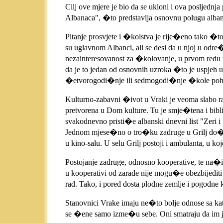
Cilj ove mjere je bio da se ukloni i ova posljednj
Albanaca", �to predstavlja osnovnu polugu albans
Pitanje prosvjete i �kolstva je rije�eno tako �
su uglavnom Albanci, ali se desi da u njoj u odre
nezainteresovanost za �kolovanje, u prvom redu 
da je to jedan od osnovnih uzroka �to je uspjeh
�etvorogodi�nje ili sedmogodi�nje �kole poha�a
Kulturno-zabavni �ivot u Vraki je veoma slabo ra
pretvorena u Dom kulture. Tu je smje�tena i bibli
svakodnevno pristi�e albanski dnevni list "Zeri i
Jednom mjese�no o tro�ku zadruge u Grilj do�e 
u kino-salu. U selu Grilj postoji i ambulanta, u ko
Postojanje zadruge, odnosno kooperative, te na�i
u kooperativi od zarade nije mogu�e obezbijediti
rad. Tako, i pored dosta plodne zemlje i pogodne
Stanovnici Vrake imaju ne�to bolje odnose sa kato
se �ene samo izme�u sebe. Oni smatraju da im 