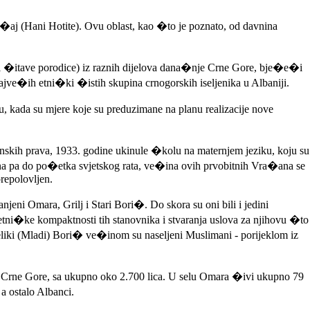
aj (Hani Hotite). Ovu oblast, kao �to je poznato, od davnina
ci i �itave porodice) iz raznih dijelova dana�nje Crne Gore, bje�e�i
ajve�ih etni�ki �istih skupina crnogorskih iseljenika u Albaniji.
 kada su mjere koje su preduzimane na planu realizacije nove
nskih prava, 1933. godine ukinule �kolu na maternjem jeziku, koju su
ena pa do po�etka svjetskog rata, ve�ina ovih prvobitnih Vra�ana se
prepolovljen.
ni Omara, Grilj i Stari Bori�. Do skora su oni bili i jedini
 etni�ke kompaktnosti tih stanovnika i stvaranja uslova za njihovu �to
Veliki (Mladi) Bori� ve�inom su naseljeni Muslimani - porijeklom iz
 Crne Gore, sa ukupno oko 2.700 lica. U selu Omara �ivi ukupno 79
a ostalo Albanci.