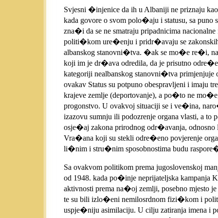
Svjesni �injenice da ih u Albaniji ne priznaju ka
kada govore o svom polo�aju i statusu, sa puno sa
zna�i da se ne smatraju pripadnicima nacionalne
politi�kom ure�enju i pridr�avaju se zakonskih i
albanskog stanovni�tva. �ak se mo�e re�i, na osn
koji im je dr�ava odredila, da je prisutno odre�
kategoriji nealbanskog stanovni�tva primjenjuje 
ovakav Status su potpuno obespravljeni i imaju t
krajeve zemlje (deportovanje), a po�to ne mo�e, 
progonstvo. U ovakvoj situaciji se i ve�ina, nar
izazovu sumnju ili podozrenje organa vlasti, a 
osje�aj zakona prirodnog odr�avanja, odnosno log
Vra�ana koji su stekli odre�eno povjerenje orga
li�nim i stru�nim sposobnostima budu raspore�en
Sa ovakvom politikom prema jugoslovenskoj manji
od 1948. kada po�inje neprijateljska kampanja Ko
aktivnosti prema na�oj zemlji, posebno mjesto je
te su bili izlo�eni nemilosrdnom fizi�kom i polit
uspje�niju asimilaciju. U cilju zatiranja imena 