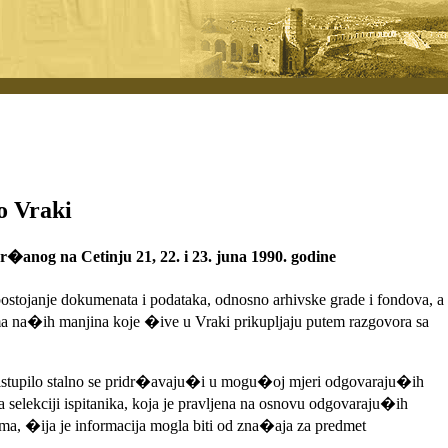
o Vraki
nog na Cetinju 21, 22. i 23. juna 1990. godine
ostojanje dokumenata i podataka, odnosno arhivske grade i fondova, a
icima na�ih manjina koje �ive u Vraki prikupljaju putem razgovora sa
pristupilo stalno se pridr�avaju�i u mogu�oj mjeri odgovaraju�ih
elekciji ispitanika, koja je pravljena na osnovu odgovaraju�ih
ima, �ija je informacija mogla biti od zna�aja za predmet