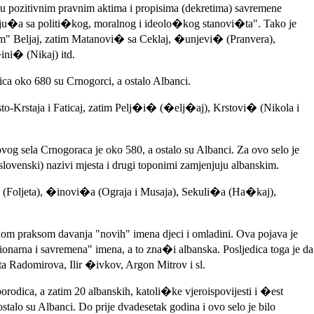
u pozitivnim pravnim aktima i propisima (dekretima) savremene
avaju�a sa politi�kog, moralnog i ideolo�kog stanovi�ta". Tako je
im" Beljaj, zatim Matanovi� sa Ceklaj, �unjevi� (Pranvera),
ni� (Nikaj) itd.
a oko 680 su Crnogorci, a ostalo Albanci.
sto-Krstaja i Faticaj, zatim Pelj�i� (�elj�aj), Krstovi� (Nikola i
g sela Crnogoraca je oko 580, a ostalo su Albanci. Za ovo selo je
slovenski) nazivi mjesta i drugi toponimi zamjenjuju albanskim.
�a (Foljeta), �inovi�a (Ograja i Musaja), Sekuli�a (Ha�kaj),
nom praksom davanja "novih" imena djeci i omladini. Ova pojava je
ionarna i savremena" imena, a to zna�i albanska. Posljedica toga je da
ta Radomirova, Ilir �ivkov, Argon Mitrov i sl.
ica, a zatim 20 albanskih, katoli�ke vjeroispovijesti i �est
alo su Albanci. Do prije dvadesetak godina i ovo selo je bilo