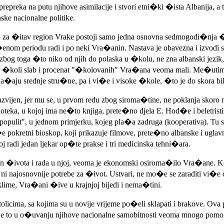
a prepreka na putu njihove asimilacije i stvori etni�ki �ista Albanija, 
ke nacionalne politike.
to za �itav region Vrake postoji samo jedna osnovna sedmogodi�nja 
�enom periodu radi i po neki Vra�anin. Nastava je obavezna i izvodi s
zbog toga �to niko od njih do polaska u �kolu, ne zna albanski jezik
 u �koli slab i procenat "�kolovanih" Vra�ana veoma mali. Me�utim, u
ju srednje stru�ne, pa i vi�e i visoke �kole, �to je do skora bila 
zvijen, jer mu se, u prvom redu zbog siroma�tine, ne poklanja skoro 
oteka, u kojoj ima ne�to knjiga, prete�no djela E. Hod�e i beletristi
 populit", u jednom primjerku, kojeg pla�a zadruga (kooperativa). Tu 
pokretni bioskop, koji prikazuje filmove, prete�no albanske i ugla
joj radi jedan ljekar op�te prakse i tri medicinska tehni�ara.
n �ivota i rada u njoj, veoma je ekonomski osiroma�ilo Vra�ane. Koop
 ni najosnovnije potrebe za �ivot. Ustvari, ne mo�e se zaraditi vi�e 
 klime, Vra�ani �ive u krajnjoj bijedi i nema�tini.
licima, sa kojima su u novije vrijeme po�eli sklapati i brakove. Ova 
je to u o�uvanju njihove nacionalne samobitnosti veoma mnogo pomo