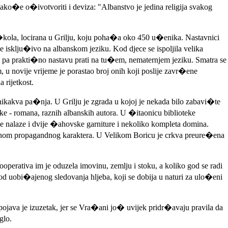
a tako�e o�ivotvoriti i deviza: "Albanstvo je jedina religija svakog
�kola, locirana u Grilju, koju poha�a oko 450 u�enika. Nastavnici
e isklju�ivo na albanskom jeziku. Kod djece se ispoljila velika
, pa prakti�no nastavu prati na tu�em, nematernjem jeziku. Smatra se
 novije vrijeme je porastao broj onih koji poslije zavr�ene
rijetkost.
nikakva pa�nja. U Grilju je zgrada u kojoj je nekada bilo zabavi�te
ke - romana, raznih albanskih autora. U �itaonicu biblioteke
se nalaze i dvije �ahovske garniture i nekoliko kompleta domina.
vnom propagandnog karaktera. U Velikom Boricu je crkva preure�ena
erativa im je oduzela imovinu, zemlju i stoku, a koliko god se radi
od uobi�ajenog sledovanja hljeba, koji se dobija u naturi za ulo�eni
pojava je izuzetak, jer se Vra�ani jo� uvijek pridr�avaju pravila da
glo.