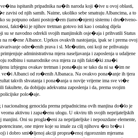
, ve�ina ispitanih pripadnika na�ih naroda koji �ive u ovoj oblasti,
�e zavisi od njih samih. Naime, ukoliko sebe smatraju Albancima, a to
o, ako su potpuno odani postoje�em (tamo�njem) sistemu i dru�tveno-
, fakti�ki je njihov tretman gotovo isti kao i ostalog dijela
u se navodno odrekli svojih manjinskih osje�aja i prihvatili Status
su na ro�ene Albance. Uprkos ovakvih nastojanja, ipak se i prema ovoj
stvarivanje odre�enih prava i sl. Me�utim, oni koji ne prihvataju
imjenjuje administrativna mjera naseljavanja i zaposlenja u udaljene
voju rodbinu i sunarodnike ova mjera za njih fakti�ki zna�i
cijenu izbjegnu ovakav tretman i pona�aju se tako da ni sa �im ne
 su ve�i Albanci od ro�enih Albanaca. Na ovakvo pona�anje ih tjera
zultat takvih shvatanja i pona�anja u novije vrijeme ima sve vi�e
fakultete, da dobijaju adekvatna zaposlenja i da, prema svojim
policijske polo�aje.
g i nacionalnog genocida prema pripadnicima ovih manjina do�lo je
veoma aktivnu i zapa�enu ulogu. U okviru tih svojih neprijateljskih
 manjini. Oni su progla�eni za neprijateljske i nepouzdane elemente,
 potencirane, one mjere koje su imale za cilj njihovu �to br�u i
anoj) i dobro smi�ljenoj akciji propra�enoj rigoroznim mjerama