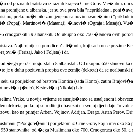
�u od poznatih bratstava iz raznih krajeva Crne Gore. Me�utim, oni s
mena promijene u albanska, jer su ova prva bila "neprikladna i poni�
risilno, preko no�i bilo zamijenjeno sa novim zvani�nim i "prikladn
� (Popaj), Martinovi� (Matanaj), �inovi� (Ograja i Musaja), Vu�i
6 crnogorskih i 9 albanskih. Od ukupno oko 750 �lanova ovih porodic
stava. Najbrojnije su porodice Zlati�anin, koji sada nose prezime Kr
ovi� (Ferizaj, Jako i Foljeta) i dr.
d �ega je 67 crnogorskih i 8 albanskih. Od ukupno 650 stanovnika ovo
to je u duhu pozitivnih propisa ove zemlje (dekreta) da se nealbanski (
m selu su porijeklom od bratstva Kontica (sada Konto), zatim Brajovi
tinovi�a (�uto), Krstovi�a (Nikolaj) i dr.
selima Vrake, u novije vrijeme se susrije�emo sa ustaljenom i obavez
 dekreta, po kojoj su roditelji obavezni da svojoj djeci daju "revoluc
zovu, kao na primjer Arben, Vojinov, Adrijan, Drago, Artan Perov, Dri
ani ("Podgori�ani") porijeklom iz Crne Gore, kojih ima oko 86 porod
o 950 stanovnika, od �ega Muslimana oko 700, Crnogoraca oko 50, a ost