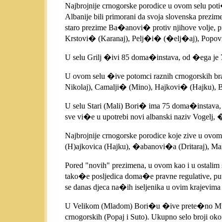
Najbrojnije crnogorske porodice u ovom selu poti
Albanije bili primorani da svoja slovenska prezi
staro prezime Ba�anovi� protiv njihove volje, p
Krstovi� (Karanaj), Pelj�i� (�elj�aj), Popovi
U selu Grilj �ivi 85 doma�instava, od �ega je 7
U ovom selu �ive potomci raznih crnogorskih brat
Nikolaj), Camalji� (Mino), Hajkovi� (Hajku), Braj
U selu Stari (Mali) Bori� ima 75 doma�instava, o
sve vi�e u upotrebi novi albanski naziv Vogelj, �
Najbrojnije crnogorske porodice koje zive u ovo
(H)ajkovica (Hajku), �abanovi�a (Dritaraj), Mar
Pored "novih" prezimena, u ovom kao i u ostalim 
tako�e posljedica doma�e pravne regulative, putem
se danas djeca na�ih iseljenika u ovim krajevima 
U Velikom (Mladom) Bori�u �ive prete�no Muslim
crnogorskih (Popaj i Suto). Ukupno selo broji ok