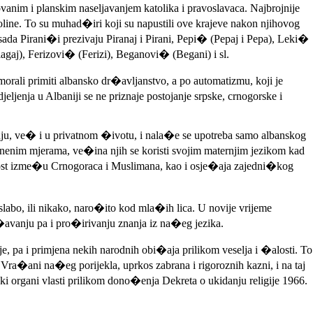
ovanim i planskim naseljavanjem katolika i pravoslavaca. Najbrojnije
line. To su muhad�iri koji su napustili ove krajeve nakon njihovog
sada Pirani�i prezivaju Piranaj i Pirani, Pepi� (Pepaj i Pepa), Leki�
aj), Ferizovi� (Ferizi), Beganovi� (Begani) i sl.
 morali primiti albansko dr�avljanstvo, a po automatizmu, koji je
eljenja u Albaniji se ne priznaje postojanje srpske, crnogorske i
ju, ve� i u privatnom �ivotu, i nala�e se upotreba samo albanskog
nenim mjerama, ve�ina njih se koristi svojim maternjim jezikom kad
idarnost izme�u Crnogoraca i Muslimana, kao i osje�aja zajedni�kog
labo, ili nikako, naro�ito kod mla�ih lica. U novije vrijeme
avanju pa i pro�irivanju znanja iz na�eg jezika.
e, pa i primjena nekih narodnih obi�aja prilikom veselja i �alosti. To
ra�ani na�eg porijekla, uprkos zabrana i rigoroznih kazni, i na taj
ski organi vlasti prilikom dono�enja Dekreta o ukidanju religije 1966.