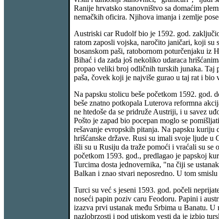
Ranije hrvatsko stanovništvo sa domaćim plemst
nemačkih oficira. Njihova imanja i zemlje posed
Austriski car Rudolf bio je 1592. god. zaključi
ratom zaposli vojska, naročito janičari, koji s
bosanskom paši, ratobornom poturčenjaku iz He
Bihać i da zada još nekoliko udaraca hrišćanima
propao veliki broj odličnih turskih junaka. Taj
paša, čovek koji je najviše gurao u taj rat i bio
Na papsku stolicu beše početkom 1592. god. do
beše znatno potkopala Luterova reformna akcij
ne htedoše da se pridruže Austriji, i u savez uđ
Pošto je zapad bio pocepan moglo se pomišljati
rešavanje evropskih pitanja. Na papsku kuriju de
hrišćanske države. Rusi su imali svoje ljude u 
išli su u Rusiju da traže pomoći i vraćali su se
početkom 1593. god., predlagao je papskoj kurij
Turcima dosta jednovernika, "na čiji se ustana
Balkan i znao stvari neposredno. U tom smislu s
Turci su već s jeseni 1593. god. počeli neprija
noseći papin poziv caru Feodoru. Papini i austr
izazva prvi ustanak među Srbima u Banatu. U ma
nazlobrzosti i pod utiskom vesti da je izbio tu