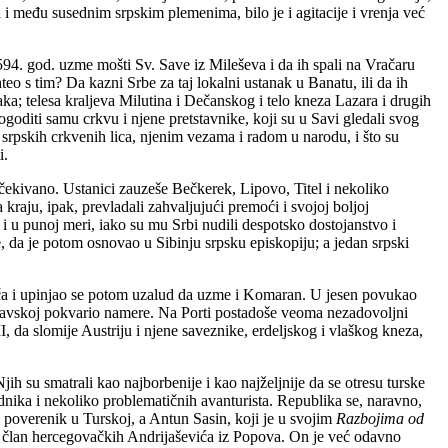
 i među susednim srpskim plemenima, bilo je i agitacije i vrenja već
94. god. uzme mošti Sv. Save iz Mileševa i da ih spali na Vračaru
eo s tim? Da kazni Srbe za taj lokalni ustanak u Banatu, ili da ih
ka; telesa kraljeva Milutina i Dečanskog i telo kneza Lazara i drugih
goditi samu crkvu i njene pretstavnike, koji su u Savi gledali svog
srpskih crkvenih lica, njenim vezama i radom u narodu, i što su
i.
čekivano. Ustanici zauzeše Bečkerek, Lipovo, Titel i nekoliko
kraju, ipak, prevladali zahvaljujući premoći i svojoj boljoj
 i u punoj meri, iako su mu Srbi nudili despotsko dostojanstvo i
 da je potom osnovao u Sibinju srpsku episkopiju; a jedan srpski
eča i upinjao se potom uzalud da uzme i Komaran. U jesen povukao
davskoj pokvario namere. Na Porti postadoše veoma nezadovoljni
 da slomije Austriju i njene saveznike, erdeljskog i vlaškog kneza,
h su smatrali kao najborbenije i kao najželjnije da se otresu turske
adnika i nekoliko problematičnih avanturista. Republika se, naravno,
ki poverenik u Turskoj, a Antun Sasin, koji je u svojim
Razbojima od
ć, član hercegovačkih Andrijaševića iz Popova. On je već odavno