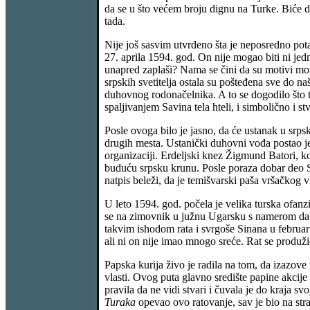
da se u što većem broju dignu na Turke. Biće da
tada.
Nije još sasvim utvrđeno šta je neposredno pot
27. aprila 1594. god. On nije mogao biti ni jed
unapred zaplaši? Nama se čini da su motivi mor
srpskih svetitelja ostala su pošteđena sve do n
duhovnog rodonačelnika. A to se dogodilo što t
spaljivanjem Savina tela hteli, i simbolično i s
Posle ovoga bilo je jasno, da će ustanak u srp
drugih mesta. Ustanički duhovni vođa postao je 
organizaciji. Erdeljski knez Žigmund Batori, ko
buduću srpsku krunu. Posle poraza dobar deo Sr
natpis beleži, da je temišvarski paša vršačkog 
U leto 1594. god. počela je velika turska ofa
se na zimovnik u južnu Ugarsku s namerom da i
takvim ishodom rata i svrgoše Sinana u februar
ali ni on nije imao mnogo sreće. Rat se produži
Papska kurija živo je radila na tom, da izazove
vlasti. Ovog puta glavno središte papine akcije
pravila da ne vidi stvari i čuvala je do kraja 
Turaka
opevao ovo ratovanje, sav je bio na str