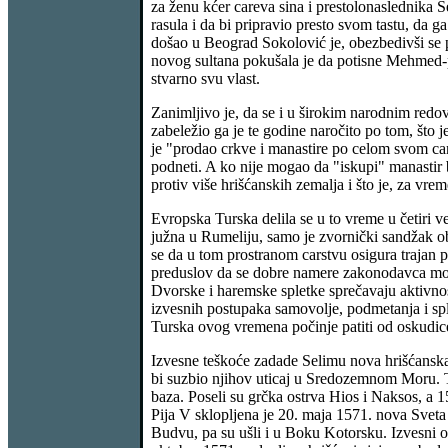
za ženu kćer careva sina i prestolonaslednika S
rasula i da bi pripravio presto svom tastu, da 
došao u Beograd Sokolović je, obezbedivši se 
novog sultana pokušala je da potisne Mehmed-paš
stvarno svu vlast.
Zanimljivo je, da se i u širokim narodnim redovi
zabeležio ga je te godine naročito po tom, što j
je "prodao crkve i manastire po celom svom cars
podneti. A ko nije mogao da "iskupi" manastir 
protiv više hrišćanskih zemalja i što je, za vre
Evropska Turska delila se u to vreme u četiri v
južna u Rumeliju, samo je zvornički sandžak obu
se da u tom prostranom carstvu osigura trajan p
preduslov da se dobre namere zakonodavca mogu
Dvorske i haremske spletke sprečavaju aktivnost
izvesnih postupaka samovolje, podmetanja i spl
Turska ovog vremena počinje patiti od oskudice
Izvesne teškoće zadade Selimu nova hrišćanska l
bi suzbio njihov uticaj u Sredozemnom Moru. Tur
baza. Poseli su grčka ostrva Hios i Naksos, a 
Pija V sklopljena je 20. maja 1571. nova Sveta 
Budvu, pa su ušli i u Boku Kotorsku. Izvesni od