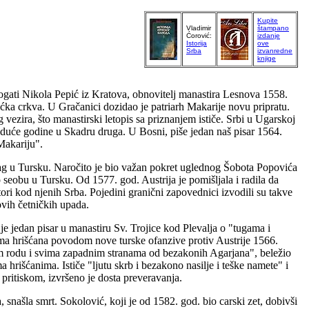
Kupite
Vladimir
štampano
Ćorović:
izdanje
Istorija
ove
Srba
izvanredne
knjige
 bogati Nikola Pepić iz Kratova, obnovitelj manastira Lesnova 1558.
ćka crkva. U Gračanici dozidao je patriarh Makarije novu pripratu.
ezira, što manastirski letopis sa priznanjem ističe. Srbi u Ugarskoj
 iduće godine u Skadru druga. U Bosni, piše jedan naš pisar 1564.
Makariju".
atrag u Tursku. Naročito je bio važan pokret uglednog Šobota Popovića
seobu u Tursku. Od 1577. god. Austrija je pomišljala i radila da
atori kod njenih Srba. Pojedini granični zapovednici izvodili su takve
hovih četničkih upada.
je jedan pisar u manastiru Sv. Trojice kod Plevalja o "tugama i
ima hrišćana povodom nove turske ofanzive protiv Austrije 1566.
om rodu i svima zapadnim stranama od bezakonih Agarjana", beležio
 hrišćanima. Ističe "ljutu skrb i bezakono nasilje i teške namete" i
 pritiskom, izvršeno je dosta preveravanja.
, snašla smrt. Sokolović, koji je od 1582. god. bio carski zet, dobivši