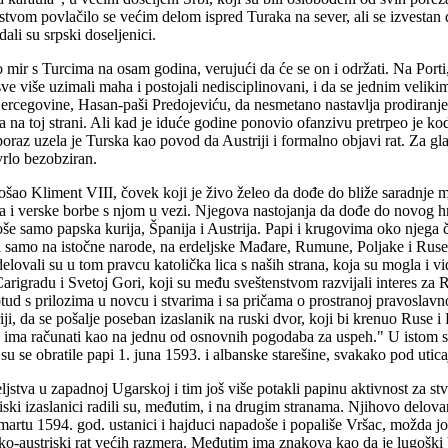
vom povlačilo se većim delom ispred Turaka na sever, ali se izvestan de
ali su srpski doseljenici.
o mir s Turcima na osam godina, verujući da će se on i održati. Na Porti
u sve više uzimali maha i postojali nedisciplinovani, i da se jednim vel
rcegovine, Hasan-paši Predojeviću, da nesmetano nastavlja prodiranje
 na toj strani. Ali kad je iduće godine ponovio ofanzivu pretrpeo je kod
 poraz uzela je Turska kao povod da Austriji i formalno objavi rat. Za g
 vrlo bezobziran.
šao Kliment VIII, čovek koji je živo želeo da dođe do bliže saradnje 
a i verske borbe s njom u vezi. Njegova nastojanja da dođe do novog 
oše samo papska kurija, Španija i Austrija. Papi i krugovima oko njega čin
 samo na istočne narode, na erdeljske Mađare, Rumune, Poljake i Ruse. 
lovali su u tom pravcu katolička lica s naših strana, koja su mogla i vi
Carigradu i Svetoj Gori, koji su među sveštenstvom razvijali interes za
 otud s prilozima u novcu i stvarima i sa pričama o prostranoj pravoslavn
i, da se pošalje poseban izaslanik na ruski dvor, koji bi krenuo Ruse i
k ima računati kao na jednu od osnovnih pogodaba za uspeh." U istom s
u se obratile papi 1. juna 1593. i albanske starešine, svakako pod uticaj
teljstva u zapadnoj Ugarskoj i tim još više potakli papinu aktivnost za 
iski izaslanici radili su, međutim, i na drugim stranama. Njihovo delov
rtu 1594. god. ustanici i hajduci napadoše i popališe Vršac, možda jo
rsko-austriski rat većih razmera. Međutim ima znakova kao da je lugoški 