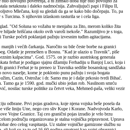
je bilo dovoljno poverenja, a ni zimsko doba nije bilo povoljno za
stala netaknuta i daleko nadmoćnija. Zahvaljujući papi i Filipu II,
oljstvo Mlečana, koji su gledali da ga se kako bilo dočepaju. To, pa
 Turcima. S njihovim izlaskom rasturila se i cela liga.
oš i glad. "Od Soluna so vožahu te menjahu za žito, merom koliko žita
e hiljade hrišćana okolo ovih varoši isekoše." Razumljivo je s toga,
sti Turske počeli poklanjati pažnju izvesnim tuđim agitacijama.
 manjih i većih čarkanja. Naročito su bile česte borbe na granici
beg. Odatle je premešten u Bosnu. "Kad je ulazio u Travnik", piše
eljeznim kalpacima". God. 1575. on je razbio austriskog generala
ata ferhat je podigao sjajnu džamiju Ferhadiju u Banjoj Luci, koja i
bliži granici Ferhat je tu preneo iz Travnika sedište bosanskog sandžaka
ilo novo naselje, kome je poklonio punu pažnju i svoja bogata
Bužim, Cazin, Ostrožac i dr. Samo mu je i dalje prkosio tvrdi Bihać.
šu. Tamo ga je 1590. god. mučki ubio jedan rob. Nasilnom smrću
vić, nosilac turske politike za četvrt veka, Mehmed-paša, veliki vezir
ciju odbrane. Prvi pojas gradova, koje njena vojska beše posela da
 ne više liniju Une, nego ceo sliv Kupe i Korane. Nadvojvoda Karlo,
ove Vojne Granice. Taj ceo granični pojas izradio je vrlo brzu
a celom području organizovana je stalna vojnička pripravnost. Uprava
i dobar deo celog vaspitanja. Uz stalne vojničke garnizone službu su
eza, ali koji su za to od 16-60 godina smatrani kao vojni obveznici.