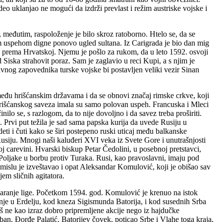
o uklanjao ne mogući da izdrži prevlast i režim austriske vojske i
, međutim, raspoloženje je bilo skroz ratoborno. Htelo se, da se
ikim uspehom digne ponovo ugled sultana. Iz Carigrada je bio dan mig
 prema Hrvatskoj. Njemu je pošlo za rukom, da u leto 1592. osvoji
 Siska strahovit poraz. Sam je zaglavio u reci Kupi, a s njim je
lavnog zapovednika turske vojske bi postavljen veliki vezir Sinan
među hrišćanskim državama i da se obnovi značaj rimske crkve, koji
hrišćanskog saveza imala su samo polovan uspeh. Francuska i Mleci
ilo se, s razlogom, da to nije dovoljno i da savez treba proširiti.
Prvi put težila je sad sama papska kurija da uvede Rusiju u
deti i čuti kako se širi postepeno ruski uticaj među balkanske
 Rusiju. Mnogi naši kaluđeri XVI veka iz Svete Gore i unutrašnjosti
oj carevini. Hvarski biskup Petar Čedolini, u posebnoj pretstavci,
 Poljake u borbu protiv Turaka. Rusi, kao pravoslavni, imaju pod
mislu je izveštavao i opat Aleksandar Komulović, koji je obišao sav
em sličnih agitatora.
stvaranje lige. Početkom 1594. god. Komulović je krenuo na istok
anje u Erdelju, kod kneza Sigismunda Batorija, i kod susednih Srba
š ne kao izraz dobro pripremljene akcije nego iz hajdučke
ban, Đorđe Palatić, Batorijev čovek, poticao Srbe i Vlahe toga kraja,