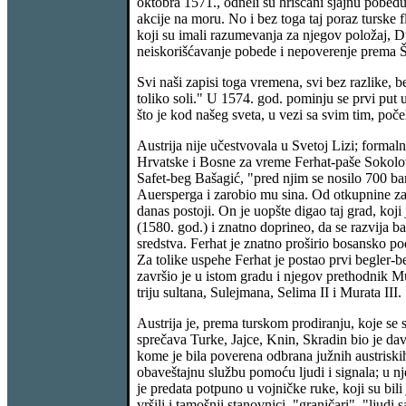
oktobra 1571., odneli su hrišćani sjajnu pobedu.
akcije na moru. No i bez toga taj poraz turske f
koji su imali razumevanja za njegov položaj, Du
neiskorišćavanje pobede i nepoverenje prema Šp
Svi naši zapisi toga vremena, svi bez razlike, b
toliko soli." U 1574. god. pominju se prvi put 
što je kod našeg sveta, u vezi sa svim tim, poče
Austrija nije učestvovala u Svetoj Lizi; formal
Hrvatske i Bosne za vreme Ferhat-paše Sokolovi
Safet-beg Bašagić, "pred njim se nosilo 700 bar
Auersperga i zarobio mu sina. Od otkupnine za 
danas postoji. On je uopšte digao taj grad, koji
(1580. god.) i znatno doprineo, da se razvija b
sredstva. Ferhat je znatno proširio bosansko po
Za tolike uspehe Ferhat je postao prvi begler
završio je u istom gradu i njegov prethodnik Mu
triju sultana, Sulejmana, Selima II i Murata III.
Austrija je, prema turskom prodiranju, koje se
sprečava Turke, Jajce, Knin, Skradin bio je da
kome je bila poverena odbrana južnih austriskih
obaveštajnu službu pomoću ljudi i signala; u n
je predata potpuno u vojničke ruke, koji su bil
vršili i tamošnji stanovnici, "graničari", "ljudi