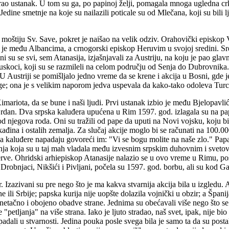
ao ustanak. U tom su ga, po papinoj želji, pomagala mnoga ugledna crk
dine smetnje na koje su nailazili poticale su od Mlečana, koji su bili lju
moštiju Sv. Save, pokret je naišao na velik odziv. Orahovički episkop Va
 je među Albancima, a crnogorski episkop Heruvim u svojoj sredini. Sre
i su se svi, sem Atanasija, izjašnjavali za Austriju, na koju je pao glav
u uskoci, koji su se razmileli na celom području od Senja do Dubrovnika
e. U Austriji se pomišljalo jedno vreme da se krene i akcija u Bosni, gde
age; ona je s velikim naporom jedva uspevala da kako-tako odoleva Tur
mariota, da se bune i naši ljudi. Prvi ustanak izbio je među Bjelopavli
Grdan. Dva srpska kaluđera upućena u Rim 1597. god. izlagala su na pap
 od njegova roda. Oni su tražili od pape da uputi na Novi vojsku, koju
kađina i ostalih zemalja. Za slučaj akcije moglo bi se računati na 100.
 Na kaluđere napadaju govoreći im: "Vi se bogu molite na naše zlo." Pap
ja koja su u taj mah vladala među izvesnim srpskim duhovnim i svetovn
erve. Ohridski arhiepiskop Atanasije nalazio se u ovo vreme u Rimu, pošt
robnjaci, Nikšići i Pivljani, počela su 1597. god. borbu, ali su kod G
. Izazivani su pre nego što je ma kakva stvarnija akcija bila u izgledu.
ili Srbije; papska kurija nije uopšte dolazila vojnički u obzir; a Špani
netačno i obojeno obadve strane. Jednima su obećavali više nego što se mo
 "petljanja" na više strana. Iako je ljuto stradao, naš svet, ipak, nije bi
spadali u stvarnosti. Jedina pouka posle svega bila je samo ta da su posta