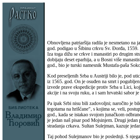
Obnovljena patriaršija radila je nesmetano na j
god. podigao u Šibinu crkvu Sv. Đorđa, 1559. g
Iza toga dižu se crkve i manastiri po drugim s
dobijaju deset eparhija, a u Bosni više manasti
god., bio je turski namesnik Mustafa-paša Soko
Kod preseljenih Srba u Austriji bilo je, pod ut
iz 1565. god. On je osuđen na smrt i pogubljen
izvede prave ekspedicije protiv Srba u Lici, koj
akcije i na svoju ruku, a i sam hrvatski sabor j
Pa ipak Srbi nisu bili zadovoljni; naročito je 
tegotama na hrišćane", s kojima se, veli, post
god., kada se istakao svojom junačkom odbrano
je jedan naš pisar pod Mojsinjem. Drugi jedan pi
stradanja crkava. Sultan Sulejman, kazuje jedan 
Taj pohod Sulejmanov bio je poslednji. S njega s