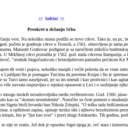
<<
Sadržaj
>>
Preokret u držanju Srba
ačanju vere. Na nekoliko strana podižu se nove crkve. Tako je, na pr.,
od. početo je građenje crkve u Tronoši, a 1561. obnovljena je sama pe
tranama. Manastir Grabovac podignut je sa naročitom milošću budimskog v
ra. U Mrkšinoj crkvi proradila je 1562. god. mala crkvena štamparija, a
lović, "srodnik blagočastivom i hristoljubivom patriarhu pećskom Kir 
icajem tih vesti i pojava, nekoliko manjih i većih pokreta da se vrate n
 u Ljubljani što je pomagao Turcima da preotmu Krupu i što je spremao 
e su Turci tamo naseljavali, jer su im smetali i kao protivnici i kao agit
e u više navrata raspravljao o srpskoj opasnosti u Lici i o suzbijanju nji
bilo mnogo turskih nezadovoljnika među sveštenstvom. God. 1560. pisao 
upalo kao sa "skotom nesmislenim". Naročito su česti pomeni o stradanj
m Sigeta bivši hrvatski ban Nikola Zrinjski. "O teško tada hrišćansk
sar, u opširnom zapisu, opisuje tursku silu i njihovu bezobzirnost prema
letopis, bio je "ljut kao zver" i pravi drugi Artakserks. Tih godina, pod
e nije ni vratio. Još dok je opsedao Siget njega je, već stara i izmorena