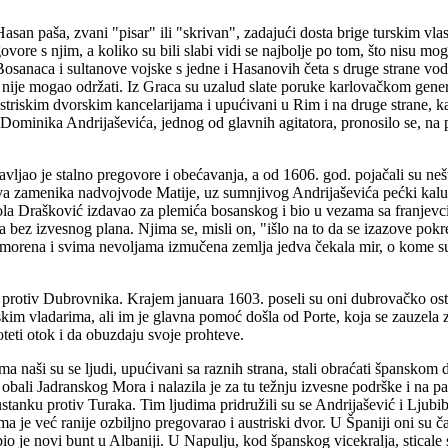
an paša, zvani "pisar" ili "skrivan", zadajući dosta brige turskim vlast
ovore s njim, a koliko su bili slabi vidi se najbolje po tom, što nisu mo
Bosanaca i sultanove vojske s jedne i Hasanovih četa s druge strane v
u nije mogao održati. Iz Graca su uzalud slate poruke karlovačkom gene
austriskim dvorskim kancelarijama i upućivani u Rim i na druge strane,
a Dominika Andrijaševića, jednog od glavnih agitatora, pronosilo se, na p
avljao je stalno pregovore i obećavanja, a od 1606. god. pojačali su nešt
a zamenika nadvojvode Matije, uz sumnjivog Andrijaševića pećki kaluđ
ola Drašković izdavao za plemića bosanskog i bio u vezama sa franjevci
a bez izvesnog plana. Njima se, misli on, "išlo na to da se izazove pokr
zmorena i svima nevoljama izmučena zemlja jedva čekala mir, o kome su s
 protiv Dubrovnika. Krajem januara 1603. poseli su oni dubrovačko ost
nskim vladarima, ali im je glavna pomoć došla od Porte, koja se zauzela
oteti otok i da obuzdaju svoje prohteve.
a naši su se ljudi, upućivani sa raznih strana, stali obraćati španskom 
 obali Jadranskog Mora i nalazila je za tu težnju izvesne podrške i na pa
stanku protiv Turaka. Tim ljudima pridružili su se Andrijašević i Ljubib
ma je već ranije ozbiljno pregovarao i austriski dvor. U Španiji oni su 
io je novi bunt u Albaniji. U Napulju, kod španskog vicekralja, sticale 