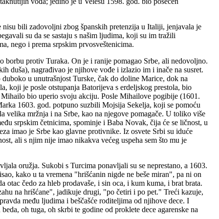
taknutijih vođa; jedino je u Velesu 1598. god. bio posečen
isu bili zadovoljni zbog španskih pretenzija u Italiji, jenjavala je
avali su da se sastaju s našim ljudima, koji su im tražili
ima, nego i prema srpskim prvosveštenicima.
o borbu protiv Turaka. On je i ranije pomagao Srbe, ali nedovoljno.
h duša), nagrađivao je njihove vođe i izlazio im i inače na susret.
o duboko u unutrašnjost Turske, čak do doline Marice, dok na
 koji je posle otstupanja Batorijeva s erdeljskog prestola, bio
 Mihailo bio uperio svoju akciju. Posle Mihailove pogibije (1601.
Marka 1603. god. potpuno suzbili Mojsija Sekelja, koji se pomoću
pala velika mržnja i na Srbe, kao na njegove pomagače. U toliko više
 među srpskim četnicima, spominje i Baba Novak, čija će se ličnost, u
za imao je Srbe kao glavne protivnike. Iz osvete Srbi su iduće
ost, ali s njim nije imao nikakva većeg uspeha sem što mu je
vljala oružja. Sukobi s Turcima ponavljali su se neprestano, a 1603.
pisao, kako u ta vremena "hrišćanin nigde ne beše miran", pa ni on
a otac čedo za hleb prodavaše, i sin oca, i kum kuma, i brat brata.
hu na hrišćane", jadikuje drugi, "po četiri i po pet." Treći kazuje,
epravda među ljudima i beščašće roditeljima od njihove dece. I
Oh beda, oh tuga, oh skrbi te godine od proklete dece agarenske na