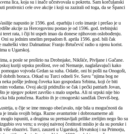
vena lica, koja su i inače učestvovala u pokretu. Sam korčulanski
ti protivnici cele ove akcije i koji su zazirali od toga, da se Španci
silije napustio je 1596. god. eparhiju i celo imanje i prešao je u
dište akcije za Hercegovinu postao je od 1596. god. trebinjski
ni teret rata, i čiji bi uspeh imao da donese njihovom oslobođenju.
. Oni su jednim smelim prepadom 8. aprila 1596. god. bili čak
 je malteški vitez Dalmatinac Franjo Brtučević radio u njenu korist.
cima u Ugarskoj.
ćima, a posle se proširio na Drobnjake, Nikšiće, Pivljane i Gačane.
skoj kuriji srpsku prošlost, sve od Nemanje, naglašavajući kako
 bi pomogao vojvoda Grdan sa suha. Odatle, oni bi pošli na Onogošt,
000 dobrih boraca. Otkad su Turci odneli Sv. Savu "njima bog ne
a neka pošlje jednog čoveka kao gospodara Srbima, koji će biti
im vođama. Ovoj akciji pridružio se čak i pećki patriarh Jovan,
o je njegov pokret završio s malo uspeha. Ali ni srpski nije bio
acka bila potučena. Razbio ih je crnogorski sandžak Derviš-beg.
 Austrija, u čije se ime mnogo obećavalo, nije bila u mogućnosti da
ja je imala svojih briga. Razne avanturiste i dobronamerne ali
glo ispuniti, a drugima su pretstavljali prilike zrelijim nego što su
o izgubio svu veru; u svojoj naivnoj čestitosti mislio je da su poruke i
li više obazrivi. Turci, zauzeti u Ugarskoj, Hrvatskoj i na Primorju,