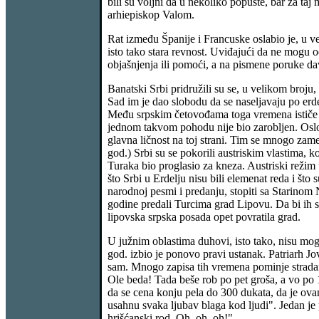
bili su voljni da u nekoliko popuste, bar za ta
arhiepiskop Valom.
Rat između Španije i Francuske oslabio je, u vel
isto tako stara revnost. Uviđajući da ne mogu o
objašnjenja ili pomoći, a na pismene poruke da
Banatski Srbi pridružili su se, u velikom broj
Sad im je dao slobodu da se naseljavaju po erde
Među srpskim četovođama toga vremena ističe se
jednom takvom pohodu nije bio zarobljen. Oslobo
glavna ličnost na toj strani. Tim se mnogo zame
god.) Srbi su se pokorili austriskim vlastima,
Turaka bio proglasio za kneza. Austriski režim 
što Srbi u Erdelju nisu bili elemenat reda i št
narodnoj pesmi i predanju, stopiti sa Starinom
godine predali Turcima grad Lipovu. Da bi ih s
lipovska srpska posada opet povratila grad.
U južnim oblastima duhovi, isto tako, nisu mogl
god. izbio je ponovo pravi ustanak. Patriarh J
sam. Mnogo zapisa tih vremena pominje stradanja
Ole beda! Tada beše rob po pet groša, a vo po 15
da se cena konju pela do 300 dukata, da je ova
usahnu svaka ljubav blaga kod ljudi". Jedan je 
hrišćanski rod. Oh, oh, oh!"