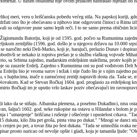
j momenat. U našim oblastima nije ovom prilikom nastradao nijedan od is
ikoj meri, veru u hrišćansku pobedu većeg stila. Na papskoj kuriji, gde n
držati ono što je obećavano u njihovo ime odgovorni činioci u Rimu izbeg
vali su odgovore pune samo lepih reči. I to ne samo prema običnim lic
u, Žigismundu Batoriju, koji je od 1595. god. počeo sa Rumunima zajedn
ljskom zemljištu (1596. god. došlo je u njegovu državu na 10.000 srpski
 naročito neki Deli-Marko, koji je, harajući, prelazio Dunav i dopira
divši se nekako iz ropstva prešao je u službu vlaškog vojvode Mihaila,
rio, sa Srbima zajedno, mađarskim erdeljskim staležima, protiv kojih je
 koje su zauzele Erdelj. Zajedno s Rumunima oni su pod vođstvom Deli 
u Erdelju bio je veoma surov i težak i nije čudo što je s njim zajedno 
o su, s hajducima, inače u zamućenoj zemlji napravili dosta zla. Tada se,
 Novakom. Kad se Stevan Bočkaj 1604. god. proglasio za erdeljskog kne
mirio Bočkaji im je uputio vrlo laskav poziv obećavajući im ravnopravn
i lako da se stišaju. Albanska plemena, a posebno Dukađinci, nisu osta
ovan, šaljući 1602. god. neke rukopise na ostavu u Hilandar s bolom je 
 i "umanjenje" hrišćana i rušenje i oštećenje i opustelost crkava. "Tad
 dukata, kilo žita pet groša, pinta vina po dukat." "Mnogi se danci stiza
n cenjen po pet, a tovar žita po šest dukata. "Tada se umnožila svaka n
pisar prosto naricao od nevolje opšte i gladi, koja je tamanila ljude: "