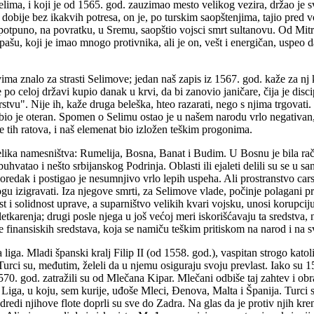
elima, i koji je od 1565. god. zauzimao mesto velikog vezira, držao je 
ga dobije bez ikakvih potresa, on je, po turskim saopštenjima, tajio pred
potpuno, na povratku, u Sremu, saopštio vojsci smrt sultanovu. Od Mit
u, koji je imao mnogo protivnika, ali je on, vešt i energičan, uspeo da
ma znalo za strasti Selimove; jedan naš zapis iz 1567. god. kaže za nj k
e po celoj državi kupio danak u krvi, da bi zanovio janičare, čija je disc
tvu". Nije ih, kaže druga beleška, hteo razarati, nego s njima trgovati.
bio je oteran. Spomen o Selimu ostao je u našem narodu vrlo negativan,
me tih ratova, i naš elemenat bio izložen teškim progonima.
elika namesništva: Rumelija, Bosna, Banat i Budim. U Bosnu je bila raču
hvatao i nešto srbijanskog Podrinja. Oblasti ili ejaleti delili su se u 
oredak i postigao je nesumnjivo vrlo lepih uspeha. Ali prostranstvo cars
 izigravati. Iza njegove smrti, za Selimove vlade, počinje polagani p
 i solidnost uprave, a suparništvo velikih kvari vojsku, unosi korupciju
etkarenja; drugi posle njega u još većoj meri iskorišćavaju ta sredstva
 finansiskih sredstava, koja se namiču teškim pritiskom na narod i na s
iga. Mladi španski kralj Filip II (od 1558. god.), vaspitan strogo katoli
ci su, međutim, želeli da u njemu osiguraju svoju prevlast. Iako su 156
1570. god. zatražili su od Mlečana Kipar. Mlečani odbiše taj zahtev i o
Liga, u koju, sem kurije, uđoše Mleci, Đenova, Malta i Španija. Turci s
redi njihove flote doprli su sve do Zadra. Na glas da je protiv njih kr