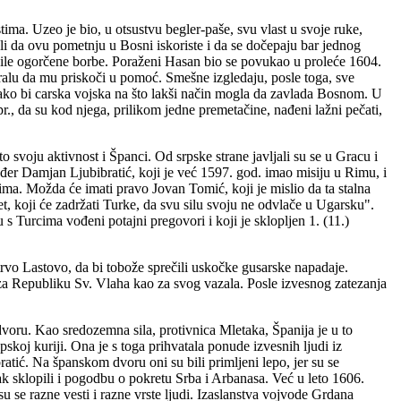
ima. Uzeo je bio, u otsustvu begler-paše, svu vlast u svoje ruke,
gli da ovu pometnju u Bosni iskoriste i da se dočepaju bar jednog
odile ogorčene borbe. Poraženi Hasan bio se povukao u proleće 1604.
ralu da mu priskoči u pomoć. Smešne izgledaju, posle toga, sve
 kako bi carska vojska na što lakši način mogla da zavlada Bosnom. U
r., da su kod njega, prilikom jedne premetačine, nađeni lažni pečati,
o svoju aktivnost i Španci. Od srpske strane javljali su se u Gracu i
er Damjan Ljubibratić, koji je već 1597. god. imao misiju u Rimu, i
ma. Možda će imati pravo Jovan Tomić, koji je mislio da ta stalna
et, koji će zadržati Turke, da svu silu svoju ne odvlače u Ugarsku".
 Turcima vođeni potajni pregovori i koji je sklopljen 1. (11.)
rvo Lastovo, da bi tobože sprečili uskočke gusarske napadaje.
 za Republiku Sv. Vlaha kao za svog vazala. Posle izvesnog zatezanja
dvoru. Kao sredozemna sila, protivnica Mletaka, Španija je u to
pskoj kuriji. Ona je s toga prihvatala ponude izvesnih ljudi iz
ratić. Na španskom dvoru oni su bili primljeni lepo, jer su se
čak sklopili i pogodbu o pokretu Srba i Arbanasa. Već u leto 1606.
su se razne vesti i razne vrste ljudi. Izaslanstva vojvode Grdana