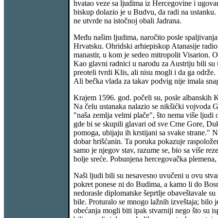
hvatao veze sa ljudima iz Hercegovine i ugovar
biskup dolazio je u Budvu, da radi na ustanku. Je
ne utvrde na istočnoj obali Jadrana.
Među našim ljudima, naročito posle spaljivanja 
Hrvatsku. Ohridski arhiepiskop Atanasije radio
manastir, u kom je sedeo mitropolit Visarion. On
Kao glavni radnici u narodu za Austriju bili s
preoteli tvrdi Klis, ali nisu mogli i da ga održ
Ali bečka vlada za takav podvig nije imala sn
Krajem 1596. god. počeli su, posle albanskih Ki
Na čelu ustanaka nalazio se nikšićki vojvoda 
"naša zemlja velmi plače", što nema više ljudi
gde bi se skupili glavari od sve Crne Gore, Du
pomoga, ubijaju ih krstijani sa svake strane."
dobar hrišćanin. Ta poruka pokazuje raspoložen
samo je njegov stav, razume se, bio sa više rez
bolje sreće. Pobunjena hercegovačka plemena, D
Naši ljudi bili su nesavesno uvučeni u ovu stvar
pokret ponese ni do Budima, a kamo li do Bosne 
nedorasle diplomatske šeprtlje obaveštavale su 
bile. Proturalo se mnogo lažnih izveštaja; bilo je
obećanja mogli biti ipak stvarniji nego što su i