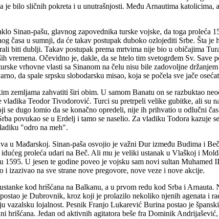
 je bilo sličnih pokreta i u unutrašnjosti. Među Arnautima katolicima, a
aklo Sinan-pašu, glavnog zapovednika turske vojske, da toga proleća 15
nog časa u sumnji, da će takav postupak duboko ozlojediti Srbe. Šta je ht
ali biti dublji. Takav postupak prema mrtvima nije bio u običajima Tura
aših vremena. Očevidno je, dakle, da se htelo tim svetogrđem Sv. Save po
urske vrhovne vlasti sa Sinanom na čelu nisu bile zadovoljne držanjem 
tvarno, da spale srpsku slobodarsku misao, koja se počela sve jače osećat
skim zemljama zahvatiti širi obim. U samom Banatu on se razbuktao neo
vladika Teodor Tivodorović. Turci su pretrpeli velike gubitke, ali su na 
ji se dugo lomio da se konačno opredeli, nije ih prihvatio u odlučni čas
ba povukao se u Erdelj i tamo se naselio. Za vladiku Todora kazuje se,
vladiku "odro na meh".
nziva u Mađarskoj. Sinan-paša osvojio je važni Đur između Budima i B
dućeg proleća udari na Beč. Ali mu je veliki ustanak u Vlaškoj i Mol
u 1595. U jesen te godine poveo je vojsku sam novi sultan Muhamed III,
o i izazivao na sve strane nove pregovore, nove veze i nove akcije.
 ustanke kod hrišćana na Balkanu, a u prvom redu kod Srba i Arnauta. Nji
 postao je Dubrovnik, kroz koji je prolazilo nekoliko njenih agenata i r
svoju vazalsku lojalnost. Pesnik Franjo Lukarević Burina postao je špans
ani hrišćana. Jedan od aktivnih agitatora beše fra Dominik Andrijaševi