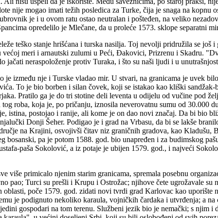
 Ali nisu uspeli da je iskoriste. Među saveznicima, po staroj praksi, ni
lote nije mogao imati težih posledica za Turke, čija je snaga na kopnu o
brovnik je i u ovom ratu ostao neutralan i pošteđen, na veliko nezadov
ancima opredelilo je Mlečane, da u proleće 1573. sklope separatni mir s
eleže teško stanje hrišćana i turska nasilja. Toj nevolji pridružila se j
u većoj meri i arnautski zulumi u Peći, Đakovici, Prizrenu i Skadru. "Dv
lo jačati neraspoloženje protiv Turaka, i što su naši ljudi i u unutrašnjo
no je između nje i Turske vladao mir. U stvari, na granicama je uvek bilo
ća. To je bio borben i silan čovek, koji se istakao kao kliški sandžak-
jaka. Pratilo ga je do tri stotine deli leventa u odijelu od vučine pod ž
tog roba, koja je, po pričanju, iznosila neverovatnu sumu od 30.000 duk
 je, istina, postojao i ranije, ali kome je on dao novi značaj. Da bi bio 
anjalučki Donji Šeher. Podigao je i grad na Vrbasu, da bi se lakše bran
dručje na Krajini, osvojivši čitav niz graničnih gradova, kao Kladušu, 
-beg bosanski, pa je potom 1588. god. bio unapređen i za budimskog pa
stafa-paša Sokolović, a iz potaje je ubijen 1579. god., i najveći Sokolo
 sve više primicalo njenim starim granicama, spremala posebnu organiza
vno pao; Turci su prešli i Krupu i Ostrožac; njihove čete ugrožavale su
 oblasti, poče 1579. god. zidati novi tvrdi grad Karlovac kao uporište n
jemu je podignuto nekoliko karaula, vojničkih čardaka i utvrđenja; a n
i jedini gospodari na tom terenu. Službeni jezik bio je nemački; s njim 
 sa karaula", u većini doseljeni Srbi, koji su bili oslobođeni od svih por