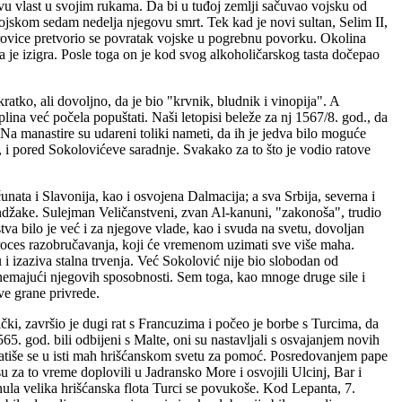
svu vlast u svojim rukama. Da bi u tuđoj zemlji sačuvao vojsku od
 vojskom sedam nedelja njegovu smrt. Tek kad je novi sultan, Selim II,
rovice pretvorio se povratak vojske u pogrebnu povorku. Okolina
 je izigra. Posle toga on je kod svog alkoholičarskog tasta dočepao
ratko, ali dovoljno, da je bio "krvnik, bludnik i vinopija". A
iplina već počela popuštati. Naši letopisi beleže za nj 1567/8. god., da
 Na manastire su udareni toliki nameti, da ih je jedva bilo moguće
 i pored Sokolovićeve saradnje. Svakako za to što je vodio ratove
nata i Slavonija, kao i osvojena Dalmacija; a sva Srbija, severna i
sandžake. Sulejman Veličanstveni, zvan Al-kanuni, "zakonoša", trudio
tva bilo je već i za njegove vlade, kao i svuda na svetu, dovoljan
roces razobručavanja, koji će vremenom uzimati sve više maha.
 i izaziva stalna trvenja. Već Sokolović nije bio slobodan od
, nemajući njegovih sposobnosti. Sem toga, kao mnoge druge sile i
ve grane privrede.
čki, završio je dugi rat s Francuzima i počeo je borbe s Turcima, da
5. god. bili odbijeni s Malte, oni su nastavljali s osvajanjem novih
bratiše se u isti mah hrišćanskom svetu za pomoć. Posredovanjem pape
u za to vreme doplovili u Jadransko More i osvojili Ulcinj, Bar i
enula velika hrišćanska flota Turci se povukoše. Kod Lepanta, 7.