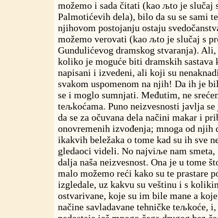
možemo i sada čitati (kao љto je slučaj
Palmotićevih dela), bilo da su se sami tek
njihovom postojanju ostaju svedočanstv
možemo verovati (kao љto je slučaj s p
Gundulićevog dramskog stvaranja). Ali, 
koliko je moguće biti dramskih sastava k
napisani i izvedeni, ali koji su nenaknad
svakom uspomenom na njih! Da ih je bil
se i moglo sumnjati. Međutim, ne sreće
teљkoćama. Puno neizvesnosti javlja se 
da se za očuvana dela načini makar i pri
onovremenih izvođenja; mnoga od njih 
ikakvih beležaka o tome kad su ih sve 
gledaoci videli. No najviљe nam smeta, 
dalja naša neizvesnost. Ona je u tome št
malo možemo reći kako su te prastare p
izgledale, uz kakvu su veštinu i s kolik
ostvarivane, koje su im bile mane a koje 
načine savladavane tehničke teљkoće, i,
nedostaje još mnogo čega drugog bez č