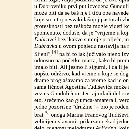
u Dubrovniku prvi put izvedena Gundul
može biti da se baš nje i tiču obe navede
koje su u toj nesvakidašnjoj pastorali 
grotesknosti bez teškoća mogle videti k
spomenuto, doduše, da je "vrijeme u koj
Dubravci
bez ikakve sumnje proljeće, ma
Dubravka
u ovom pogledu nastavlja na 
[4]
Sijeni",
pa bi to isključivalo njeno iz
odnosno na početku marta, kako bi pre
imalo biti. Ali jesmo li sigurni, i da li 
uopšte održivo, kad vreme u koje se dog
drame proglašavamo za vreme kad je ona
sama ličnost Agostina Tudiševića može n
vezu s Gundulićem. Jer taj mladi dubrov
eto, srećemo kao glumca-amatera i, vero
jedne pozorišne "družine" – bio je rođe
[5]
brat
onoga Marina Franovog Tudišević
velicijem slavami" prikazao nekad jedn
delo, njegovu melodramu
Arijadna,
koju