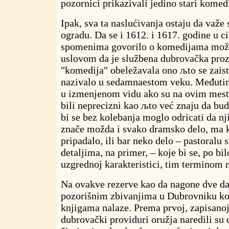
pozornici prikazivali jedino stari kome
Ipak, sva ta naslućivanja ostaju da važe
ogradu. Da se i 1612. i 1617. godine u c
spomenima govorilo o komedijama može 
uslovom da je službena dubrovačka pr
"komedija" obeležavala ono љto se zai
nazivalo u sedamnaestom veku. Međutim,
u izmenjenom vidu ako su na ovim mesti
bili neprecizni kao љto već znaju da bu
bi se bez kolebanja moglo odricati da n
znače možda i svako dramsko delo, ma k
pripadalo, ili bar neko delo – pastoralu
detaljima, na primer, – koje bi se, po bil
uzgrednoj karakteristici, tim terminom 
Na ovakve rezerve kao da nagone dve da
pozorišnim zbivanjima u Dubrovniku ko
knjigama nalaze. Prema prvoj, zapisanoj
dubrovački providuri oružja naredili su 