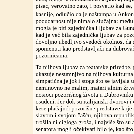
pisac, verovatno zato, i posvetio kad se
kasnije, odlučio da je naštampa u Ankon
podudarnost nije nimalo slučajna: među
mogla je biti zajednička i ljubav za Gun
kad je već bila zajednička ljubav za poz
dovoljno ubedljivo svedoči okolnost da 
spomenuti kao predstavljači na dubrov
pozornicama.
Ta njihova ljubav za teatarske priredbe, 
ukazuje nesumnjivo na njihova kulturna 
simpatična je još i stoga što se javljala 
neminovno ne malim, materijalnim žrtv
nosioci pozorišnog života u Dubrovniku 
osuđeni. Jer dok su italijanski dvorovi i 
kese plaćajući pozorišne predstave koje
slavom i svojom čašću, njihova republik
trošila ni cigloga groša, i najviše što su 
senatora mogli očekivati bilo je, kao što