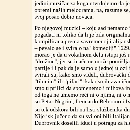
jedini muzičar za koga utvrđujemo da je
opremi naših melodrama, pa, razume se, i
svoj posao dobio novaca.
Po njegovoj muzici – koju sad nemamo 
pogađati ni toliko da li je bila originaln
kompilirana prema savremenoj italijans
– pevalo se i sviralo na "komediji" 1629
morao je da u vokalnom delu istupi još 
"družine", jer se inače ne može pomišlja
partije ili pak da je samo u jednoj ulozi 
svirali su, kako smo videli, dubrovački d
"tibicini" ili "pifari", kako su ih zvanič
smo u prilici da spomenemo i njihova i
od toga ne umemo reći ni o njima, ni o n
su Petar Negrini, Leonardo Beluomo i I
su tek odskora bili na listi službenika d
Nije isključeno da su svi oni bili Italijan
Dubrovnik doselili idući u potragu za h