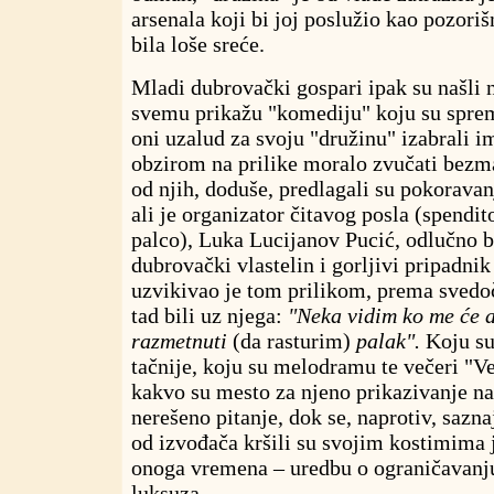
arsenala koji bi joj poslužio kao pozorišn
bila loše sreće.
Mladi dubrovački gospari ipak su našli 
svemu prikažu "komediju" koju su spremi
oni uzalud za svoju "družinu" izabrali im
obzirom na prilike moralo zvučati bezm
od njih, doduše, predlagali su pokoravan
ali je organizator čitavog posla (spendito
palco), Luka Lucijanov Pucić, odlučno b
dubrovački vlastelin i gorljivi pripadnik
uzvikivao je tom prilikom, prema svedo
tad bili uz njega:
"Neka vidim ko me će a
razmetnuti
(da rasturim)
palak".
Koju su 
tačnije, koju su melodramu te večeri "Ves
kakvo su mesto za njeno prikazivanje našl
nerešeno pitanje, dok se, naprotiv, sazna
od izvođača kršili su svojim kostimima
onoga vremena – uredbu o ograničavanju
luksuza.