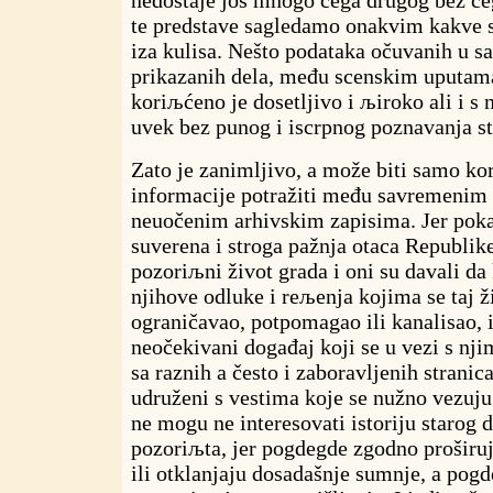
te predstave sagledamo onakvim kakve s
iza kulisa. Nešto podataka očuvanih u 
prikazanih dela, među scenskim uputama 
koriљćeno je dosetljivo i љiroko ali i s 
uvek bez punog i iscrpnog poznavanja st
Zato je zanimljivo, a može biti samo ko
informacije potražiti među savremenim
neuočenim arhivskim zapisima. Jer poka
suverena i stroga pažnja otaca Republike
pozoriљni život grada i oni su davali da 
njihove odluke i reљenja kojima se taj ž
ograničavao, potpomagao ili kanalisao, 
neočekivani događaj koji se u vezi s nji
sa raznih a često i zaboravljenih stranic
udruženi s vestima koje se nužno vezuju 
ne mogu ne interesovati istoriju starog
pozoriљta, jer pogdegde zgodno proširu
ili otklanjaju dosadašnje sumnje, a pogd