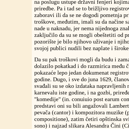
na poslugu ustupe državni fenjeri kojima
priredbe. Pa i tad se to brižljivo registro
zaboravi ili da se ne dogodi pometnja pr
troškove, međutim, imali su da načine sa
nade u naknadu, jer nema nijednoga zna
zaključilo da su se mogli obeštetiti od 
pozorište je bilo njihovo uživanje i njiho
svojoj publici nudili bez naplate i široke
Da su pak troškovi mogli da budu i zamaš
dolazilo pokatkad i do razmirica među 
pokazaće lepo jedan dokumenat registr
godine. Dugo, i sve do juna 1629, člano
svađali su se oko izdataka napravljenih 
karnevalu iste godine, i na gozbi, prire
"komedije" (in. conuiuio post earum co
predstavi oni su bili angažovali Lambert
pevača (cantor) i kompozitora muzike (
compositione), zatim četiri opštinska sv
sono) i najzad slikara Alesandra Čini (C