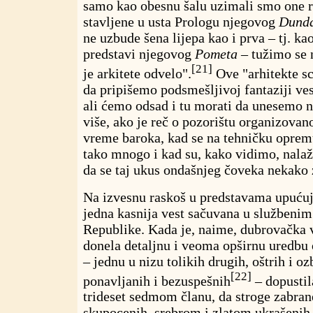
samo kao obesnu šalu uzimali smo one r
stavljene u usta Prologu njegovog
Dunda
ne uzbude šena lijepa kao i prva – tj. ka
predstavi njegovog
Pometa –
tužimo se 
[21]
je arkitete odvelo".
Ove "arhitekte sc
da pripišemo podsmešljivoj fantaziji v
ali ćemo odsad i tu morati da unesemo n
više, ako je reč o pozorištu organizov
vreme baroka, kad se na tehničku oprem
tako mnogo i kad su, kako vidimo, nalaže
da se taj ukus ondašnjeg čoveka nekako 
Na izvesnu raskoš u predstavama upućuje
jedna kasnija vest sačuvana u službenim
Republike. Kada je, naime, dubrovačka 
donela detaljnu i veoma opširnu uredbu 
– jednu u nizu tolikih drugih, oštrih i ozb
[22]
ponavljanih i bezuspešnih
– dopustil
trideset sedmom članu, da stroge zabran
skupocenih, srebrom i zlatom ukrašenih 