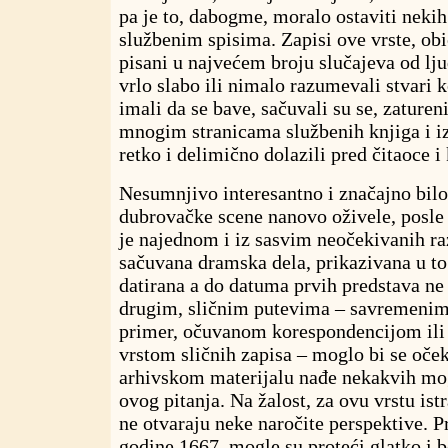
pa je to, dabogme, moralo ostaviti neki
službenim spisima. Zapisi ove vrste, obi
pisani u najvećem broju slučajeva od lju
vrlo slabo ili nimalo razumevali stvari 
imali da se bave, sačuvali su se, zatureni
mnogim stranicama službenih knjiga i iz
retko i delimično dolazili pred čitaoce i 
Nesumnjivo interesantno i značajno bilo 
dubrovačke scene nanovo oživele, posle
je najednom i iz sasvim neočekivanih ra
sačuvana dramska dela, prikazivana u to
datirana a do datuma prvih predstava ne
drugim, sličnim putevima – savremeni
primer, očuvanom korespondencijom ili
vrstom sličnih zapisa – moglo bi se oček
arhivskom materijalu nađe nekakvih mog
ovog pitanja. Na žalost, za ovu vrstu ist
ne otvaraju neke naročite perspektive. P
godine 1667. mogle su proteći glatko i b