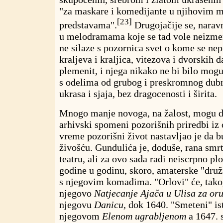
"za maskare i komedijante u njihovim 
[23]
predstavama".
Drugojačije se, naravn
u melodramama koje se tad vole neizmern
ne silaze s pozornica svet o kome se nep
kraljeva i kraljica, vitezova i dvorskih 
plemenit, i njega nikako ne bi bilo mogu
s odelima od grubog i preskromnog dub
ukrasa i sjaja, bez dragocenosti i širita.
Mnogo manje novoga, na žalost, mogu d
arhivski spomeni pozorišnih priredbi iz 
vreme pozorišni život nastavljao je da
živošću. Gundulića je, doduše, rana sm
teatru, ali za ovo sada radi neiscrpno pl
godine u godinu, skoro, amaterske "druž
s njegovim komadima. "Orlovi" će, tako,
njegovo
Natjecanje Ajača u Ulisa za oru
njegovu
Danicu,
dok 1640. "Smeteni" ist
njegovom
Elenom ugrabljenom
a
1647.