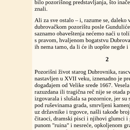
bilo pozorišnog predstavljanja, što ina
znali.
Ali za sve ostalo – i, razume se, daleko 
dubrovačkom pozorištu posle Gundulićev
saznamo obaveštenja nećemo naći u tolik
s pravom, hvaljenom bogatstvu Dubrova
ih nema tamo, da li će ih uopšte negde i 
2
Pozorišni život starog Dubrovnika, rasc
nastavljen u XVII veku, iznenadno je pr
događajem od Velike srede 1667. Vesela 
razuzdana ili tragična reč nije se otada 
izgovarala i slušala sa pozornice, jer su
pod ruševinama grada, smrvljeni kamenje
uz državnike i trgovce, našli takođe broj
čitaoci, dramski pisci i njihovi glumci i
punom "ruina" i nesreće, opkoljenom gr