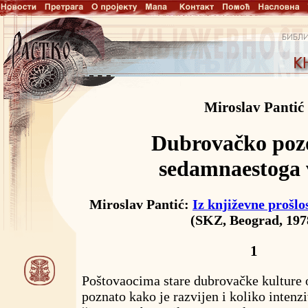
Miroslav Pantić
Dubrovačko pozo
sedamnaestoga 
Miroslav Pantić:
Iz književne prošlos
(SKZ, Beograd, 197
1
Poštovaocima stare dubrovačke kulture 
poznato kako je razvijen i koliko intenz