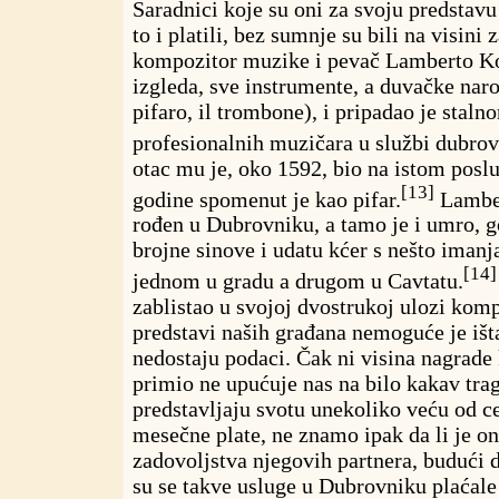
Saradnici koje su oni za svoju predstavu 
to i platili, bez sumnje su bili na visini
kompozitor muzike i pevač Lamberto Kor
izgleda, sve instrumente, a duvačke naroč
pifaro, il trombone), i pripadao je staln
profesionalnih muzičara u službi dubrov
otac mu je, oko 1592, bio na istom posl
[13]
godine spomenut je kao pifar.
Lambert
rođen u Dubrovniku, a tamo je i umro, g
brojne sinove i udatu kćer s nešto imanja
[14]
jednom u gradu a drugom u Cavtatu.
zablistao u svojoj dvostrukoj ulozi komp
predstavi naših građana nemoguće je išta
nedostaju podaci. Čak ni visina nagrade 
primio ne upućuje nas na bilo kakav trag
predstavljaju svotu unekoliko veću od c
mesečne plate, ne znamo ipak da li je on
zadovoljstva njegovih partnera, budući 
su se takve usluge u Dubrovniku plaćale 