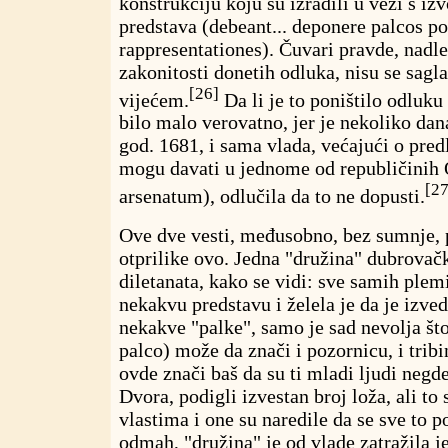
konstrukciju koju su izradili u vezi s i
predstava (debeant... deponere palcos po
rappresentationes). Čuvari pravde, nadl
zakonitosti donetih odluka, nisu se sagl
[26]
vijećem.
Da li je to poništilo odluk
bilo malo verovatno, jer je nekoliko dan
god. 1681, i sama vlada, većajući o pred
mogu davati u jednome od republičinih 
[27
arsenatum), odlučila da to ne dopusti.
Ove dve vesti, međusobno, bez sumnje, 
otprilike ovo. Jedna "družina" dubrovač
diletanata, kako se vidi: sve samih plem
nekakvu predstavu i želela je da je izvede
nekakve "palke", samo je sad nevolja što 
palco) može da znači i pozornicu, i tribi
ovde znači baš da su ti mladi ljudi negd
Dvora, podigli izvestan broj loža, ali to 
vlastima i one su naredile da se sve to p
odmah, "družina" je od vlade zatražila j