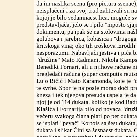
da im naslika scenu (pro pictura ssenae);
neisplaćeni i za svoj trud zahtevali su n
kojoj je bilo sedamnaest lica, moguće s
predstavljača, jelo se i pilo "nipošto sja
dokumentu, pa ipak se na stolovima našlo
golubova i jarebica, kobasica i "drugoga 
kritskoga vina; oko tih troškova izrodili 
nesporazumi. Nabavljači jestiva i pića bi
"družine" Mato Radmani, Nikola Kampsa,
Benedikt Fornari, ali u njihove račune n
pregledači računa (super computis reuis
Lujo Bičić i Mato Karamonda, koje je "d
te svrhe. Spor je najposle morao doći p
kneza i tek njegova presuda uspela je d
njoj je od 114 dukata, koliko je kod Ra
Klašića i Fornarija bilo od novaca "druži
večeru svakoga člana plati po pet dukata
se isplati "pevač" Kortois sa šest dukata, 
dukata i slikar Čini sa šesnaest dukata. 
obavljena, u novembru i decembru, pa je