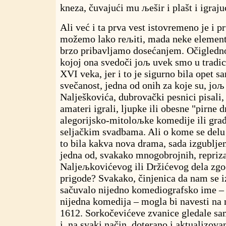
kneza, čuvajući mu љešir i plašt i igraj
Ali već i ta prva vest istovremeno je i 
možemo lako reљiti, mada neke elemente
brzo pribavljamo dosećanjem. Očigledno
kojoj ona svedoči joљ uvek smo u trad
XVI veka, jer i to je sigurno bila opet 
svečanost, jedna od onih za koje su, jo
Nalješkovića, dubrovački pesnici pisali,
amateri igrali, ljupke ili obesne "pirne d
alegorijsko-mitoloљke komedije ili građ
seljačkim svadbama. Ali o kome se delu 
to bila kakva nova drama, sada izgubljena
jedna od, svakako mnogobrojnih, repriz
Naljeљkovićevog ili Držićevog dela zg
prigode? Svakako, činjenica da nam se iz
sačuvalo nijedno komediografsko ime – p
nijedna komedija – mogla bi navesti na 
1612. Sorkočevićeve zvanice gledale s
i, na svaki način, doterano i aktualizovan