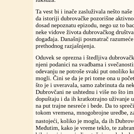
Ta vest bi i inače zasluživala nešto naše
da istoriji dubrovačke pozorišne aktivno
dosad nepoznatu epizodu, nego uz to baca
neke vidove života dubrovačkog društva
događaja. Današnji posmatrač razumeće 
prethodnog razjašnjenja.
Oduvek se oprezna i štedljiva dubrovačk
njeni podanici na svadbama i svečanosti
odevanju ne potroše svaki put onoliko ko
mogli. Čini se da je pri tome ona u počet
što je i uveravala, samo zabrinuta da ne
Dubrovčani ne ushtednu i više no što im
dopuštaju i da ih kratkotrajno uživanje 
na put trajne nesreće i bede. Da to spreči
tokom vremena, mnogobrojne uredbe, za
nastojeći, koliko je mogla, da ih Dubrov
Međutim, kako je vreme teklo, te zabran