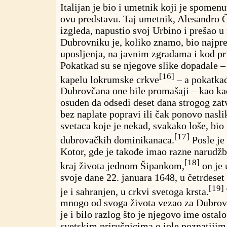
Italijan je bio i umetnik koji je spomenu
ovu predstavu. Taj umetnik, Alesandro Či
izgleda, napustio svoj Urbino i prešao u
Dubrovniku je, koliko znamo, bio najpre 
uposljenja, na javnim zgradama i kod pri
Pokatkad su se njegove slike dopadale –
[16]
kapelu lokrumske crkve
– a pokatkad
Dubrovčana one bile promašaji – kao ka
osuđen da odsedi deset dana strogog zat
bez naplate popravi ili čak ponovo nasli
svetaca koje je nekad, svakako loše, bio
[17]
dubrovačkih dominikanaca.
Posle je 
Kotor, gde je takođe imao razne narudžb
[18]
kraj života jednom Šipankom,
on je 
svoje dane 22. januara 1648, u četrdeset
[19]
je i sahranjen, u crkvi svetoga krsta.
mnogo od svoga života vezao za Dubrovn
je i bilo razlog što je njegovo ime osta
svetskim priručnicima o iole poznatijim 