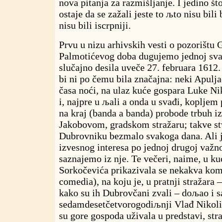
nova pitanja za razmišljanje. I jedino što
ostaje da se zažali jeste to љto nisu bili 
nisu bili iscrpniji.
Prvu u nizu arhivskih vesti o pozorištu 
Palmotićevog doba dugujemo jednoj sva
slučajno desila uveče 27. februara 1612.
bi ni po čemu bila značajna: neki Apuljac
časa noći
,
na ulaz kuće gospara Luke Ni
i, najpre u љali a onda u svađi, kopljem
na kraj (banda a banda) probode trbuh 
Jakobovom, gradskom stražaru; takve stv
Dubrovniku bezmalo svakoga dana. Ali j
izvesnog interesa po jednoj drugoj važno
saznajemo iz nje. Te večeri, naime, u k
Sorkočevića prikazivala se nekakva kome
comedia), na koju je, u pratnji stražara 
kako su ih Dubrovčani zvali – doљao i 
sedamdesetčetvorogodiљnji Vlađ Nikoli
su gore gospoda uživala u predstavi, stra