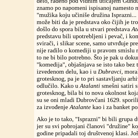
delo, rađeno pod vidnim uticajem Gund
znamo po napomeni ispisanoj namesto na
"mužika koju učiniše družina Isprazni...
može biti da je predstava oko čijih je t
došlo do spora bila u stvari predstava
At
predstavu bili upotrebljeni i pevač, i k
svirači, i slikar scene, samo utvrđuje pr
nije radilo o komediji u pravom smislu r
to ne bi bilo potrebno. Što je pak u dok
"komedija", objašnjava se isto tako bez t
izvedenom delu, kao i u
Dubravci,
moral
grotesknog, pa je to pri sastavljanju arh
odlučilo. Kako u
Atalanti
smešni satiri s
grotesknog, bila bi to nova okolnost ko
su se oni mladi Dubrovčani 1629. sporil
za izvođenje
Atalante
kao i za banket po
Ako je to tako, "Isprazni" bi bili grupa
jer su svi pobrojani članovi "družine" ko
godine pripadali toj društvenoj klasi. Jo