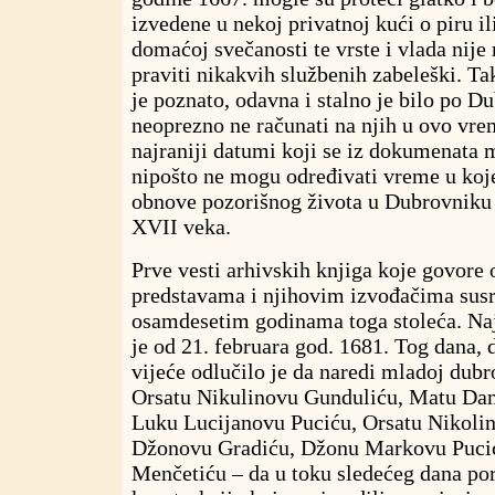
izvedene u nekoj privatnoj kući o piru i
domaćoj svečanosti te vrste i vlada nije
praviti nikakvih službenih zabeleški. Ta
je poznato, odavna i stalno je bilo po Du
neoprezno ne računati na njih u ovo vrem
najraniji datumi koji se iz dokumenata 
nipošto ne mogu određivati vreme u koje
obnove pozorišnog života u Dubrovniku 
XVII veka.
Prve vesti arhivskih knjiga koje govore
predstavama i njihovim izvođačima susr
osamdesetim godinama toga stoleća. Najr
je od 21. februara god. 1681. Tog dana
vijeće odlučilo je da naredi mladoj dubr
Orsatu Nikulinovu Gunduliću, Matu Da
Luku Lucijanovu Puciću, Orsatu Nikoli
Džonovu Gradiću, Džonu Markovu Pucić
Menčetiću – da u toku sledećeg dana po