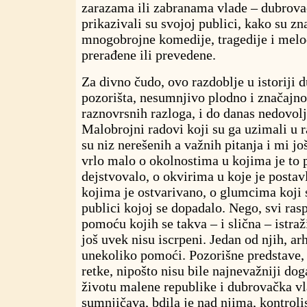
zarazama ili zabranama vlade – dubrova
prikazivali su svojoj publici, kako su zna
mnogobrojne komedije, tragedije i melo
prerađene ili prevedene.
Za divno čudo, ovo razdoblje u istoriji
pozorišta, nesumnjivo plodno i značajno, 
raznovrsnih razloga, i do danas nedovol
Malobrojni radovi koji su ga uzimali u r
su niz nerešenih a važnih pitanja i mi 
vrlo malo o okolnostima u kojima je to 
dejstvovalo, o okvirima u koje je postav
kojima je ostvarivano, o glumcima koji s
publici kojoj se dopadalo. Nego, svi ras
pomoću kojih se takva – i slična – istra
još uvek nisu iscrpeni. Jedan od njih, a
unekoliko pomoći. Pozorišne predstave,
retke, nipošto nisu bile najnevažniji do
životu malene republike i dubrovačka vl
sumnjičava, bdila je nad njima, kontrolis