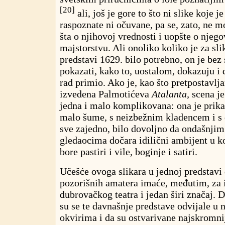
[20]
ali, još je gore to što ni slike koje j
raspoznate ni očuvane, pa se, zato, ne 
šta o njihovoj vrednosti i uopšte o nje
majstorstvu. Ali onoliko koliko je za sli
predstavi 1629. bilo potrebno, on je be
pokazati, kako to, uostalom, dokazuju i d
rad primio. Ako je, kao što pretpostavlj
izvedena Palmotićeva
Atalanta,
scena je
jedna i malo komplikovana: ona je prika
malo šume, s neizbežnim kladencem i s d
sve zajedno, bilo dovoljno da ondašnji
gledaocima dočara idilični ambijent u ko
bore pastiri i vile, boginje i satiri.
Učešće ovoga slikara u jednoj predstavi
pozorišnih amatera imaće, međutim, za i
dubrovačkog teatra i jedan širi značaj. 
su se te davnašnje predstave odvijale u
okvirima i da su ostvarivane najskromni