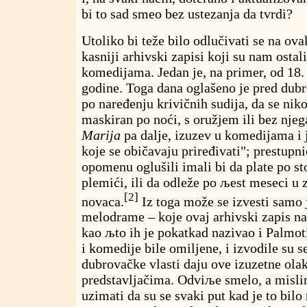
bi to sad smeo bez ustezanja da tvrdi?
Utoliko bi teže bilo odlučivati se na ova
kasniji arhivski zapisi koji su nam osta
komedijama. Jedan je, na primer, od 18.
godine. Toga dana oglašeno je pred du
po naređenju krivičnih sudija, da se niko
maskiran po noći, s oružjem ili bez nje
Marija
pa dalje, izuzev u komedijama 
koje se običavaju priređivati"; prestupni
opomenu oglušili imali bi da plate po st
plemići, ili da odleže po љest meseci u
[2]
novaca.
Iz toga može se izvesti samo 
melodrame – koje ovaj arhivski zapis n
kao љto ih je pokatkad nazivao i Palmot
i komedije bile omiljene, i izvodile su s
dubrovačke vlasti daju ove izuzetne ol
predstavljačima. Odviљe smelo, a mislim
uzimati da su se svaki put kad je to bil