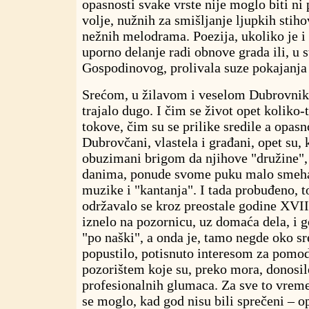
opasnosti svake vrste nije moglo biti ni p
volje, nužnih za smišljanje ljupkih stiho
nežnih melodrama. Poezija, ukoliko je i 
uporno delanje radi obnove grada ili, u 
Gospodinovog, prolivala suze pokajanja 
Srećom, u žilavom i veselom Dubrovniku
trajalo dugo. I čim se život opet koliko-t
tokove, čim su se prilike sredile a opasn
Dubrovčani, vlastela i građani, opet su, k
obuzimani brigom da njihove "družine",
danima, ponude svome puku malo smeha 
muzike i "kantanja". I tada probuđeno, t
održavalo se kroz preostale godine XVII
iznelo na pozornicu, uz domaća dela, i 
"po naški", a onda je, tamo negde oko sr
popustilo, potisnuto interesom za pomo
pozorištem koje su, preko mora, donosil
profesionalnih glumaca. Za sve to vrem
se moglo, kad god nisu bili sprečeni – 