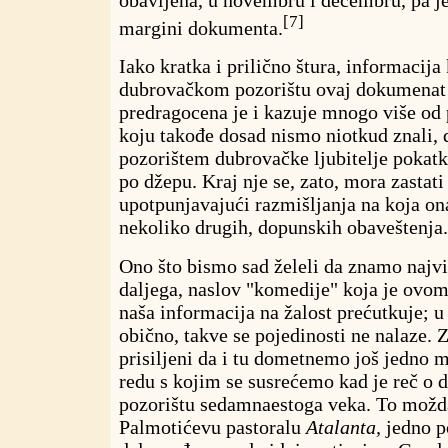
[7]
margini dokumenta.
Iako kratka i prilično štura, informacij
dubrovačkom pozorištu ovaj dokumenat
predragocena je i kazuje mnogo više od 
koju takođe dosad nismo niotkud znali, d
pozorištem dubrovačke ljubitelje pokat
po džepu. Kraj nje se, zato, mora zastati
upotpunjavajući razmišljanja na koja ona
nekoliko drugih, dopunskih obaveštenja.
Ono što bismo sad želeli da znamo najviš
daljega, naslov "komedije" koja je ovo
naša informacija na žalost prećutkuje; 
obično, takve se pojedinosti ne nalaze.
prisiljeni da i tu dometnemo još jedno 
redu s kojim se susrećemo kad je reč o
pozorištu sedamnaestoga veka. To možda
Palmotićevu pastoralu
Atalanta,
jedno p