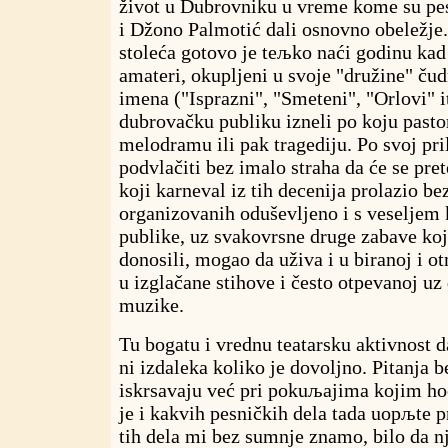
život u Dubrovniku u vreme kome su pe
i Džono Palmotić dali osnovno obeležje.
stoleća gotovo je teљko naći godinu kad
amateri, okupljeni u svoje "družine" ču
imena ("Isprazni", "Smeteni", "Orlovi" it
dubrovačku publiku izneli po koju pasto
melodramu ili pak tragediju. Po svoj pri
podvlačiti bez imalo straha da će se pret
koji karneval iz tih decenija prolazio be
organizovanih oduševljeno i s veseljem 
publike, uz svakovrsne druge zabave koj
donosili, mogao da uživa i u biranoj i o
u izglačane stihove i često otpevanoj uz
muzike.
Tu bogatu i vrednu teatarsku aktivnost
ni izdaleka koliko je dovoljno. Pitanja 
iskrsavaju već pri pokuљajima kojim ho
je i kakvih pesničkih dela tada uopљte 
tih dela mi bez sumnje znamo, bilo da n