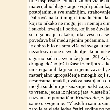
bile inspirisane jedino težnjom vlade d
materijalno blagostanje svojih podanika
postojanim, a sve snažnijim, strahovan
Dubrovčana koji mogu i imadu čime da s
koji to nikako ne mogu, jer i nemaju čim
i sukobi, trvenja i borbe, kojih se čuval
se toga ona je, dakako, bila svesna da se
povećava baš među njenim pučanima, a da
je dobro bilo na srcu više od svega, u pr
nezadrživo tone u sve dublje ekonomske 
[29]
sigurno pada na sve niže grane.
Pa ka
drugog, došao još i užasni zemljotres, ko
uništenja onih koji su u njemu završili, 
materijalno upropašćenje mnogih koji s
nesrećama umakli, ovakva nastojanja d
mogla su dobiti još snažnije podsticaje. 
to vreme, jedan iz njenog jata, vlastelin
nazvan simptomatično
Kruhoradić,
zaja
samo u svoje ime: "Vlastelin sam tužan 
zato je ta vlada jedva četiri godine po p