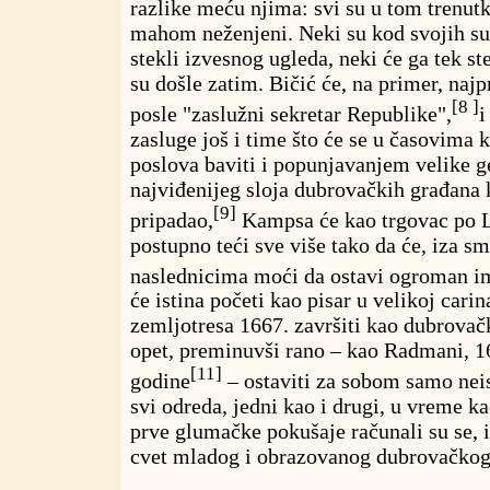
razlike meću njima: svi su u tom trenutku
mahom neženjeni. Neki su kod svojih su
stekli izvesnog ugleda, neki će ga tek s
su došle zatim. Bičić će, na primer, najp
[8 ]
posle "zaslužni sekretar Republike",
i
zasluge još i time što će se u časovima 
poslova baviti i popunjavanjem velike g
najviđenijeg sloja dubrovačkih građana 
[9]
pripadao,
Kampsa će kao trgovac po Le
postupno teći sve više tako da će, iza sm
naslednicima moći da ostavi ogroman i
će istina početi kao pisar u velikoj carina
zemljotresa 1667. završiti kao dubrovač
opet, preminuvši rano – kao Radmani, 16
[11]
godine
– ostaviti za sobom samo nei
svi odreda, jedni kao i drugi, u vreme ka
prve glumačke pokušaje računali su se, i 
cvet mladog i obrazovanog dubrovačkog