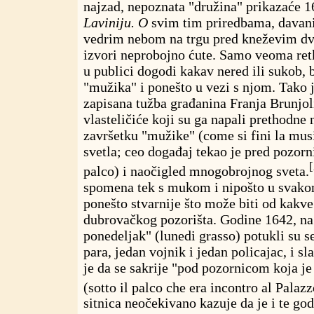
najzad, nepoznata "družina" prikazaće 1
Laviniju. O
svim tim priredbama, davan
vedrim nebom na trgu pred kneževim dv
izvori neprobojno ćute. Samo veoma retk
u publici dogodi kakav nered ili sukob,
"mužika" i ponešto u vezi s njom. Tako 
zapisana tužba građanina Franja Brunjol
vlasteličiće koji su ga napali prethodne 
završetku "mužike" (come si fini la mus
svetla; ceo događaj tekao je pred pozorn
palco) i naočigled mnogobrojnog sveta.
spomena tek s mukom i nipošto u svakom
ponešto stvarnije što može biti od kakve
dubrovačkog pozorišta. Godine 1642, na 
ponedeljak" (lunedi grasso) potukli su s
para, jedan vojnik i jedan policajac, i sl
je da se sakrije "pod pozornicom koja je
(sotto il palco che era incontro al Palazz
sitnica neočekivano kazuje da je i te g