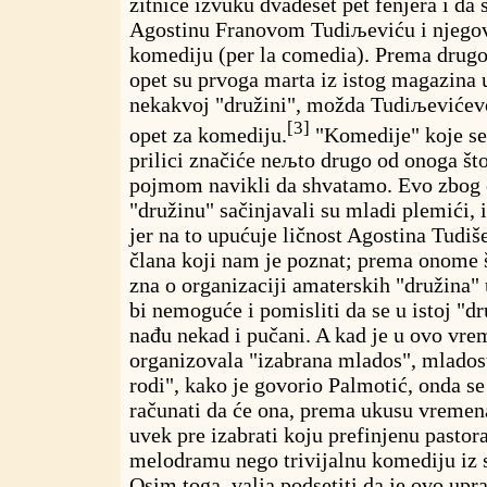
žitnice izvuku dvadeset pet fenjera i da 
Agostinu Franovom Tudiљeviću i njegov
komediju (per la comedia). Prema drugoj
opet su prvoga marta iz istog magazina u
nekakvoj "družini", možda Tudiљevićevoj
[3]
opet za komediju.
"Komedije" koje se
prilici značiće neљto drugo od onoga št
pojmom navikli da shvatamo. Evo zbog
"družinu" sačinjavali su mladi plemići, 
jer na to upućuje ličnost Agostina Tudiš
člana koji nam je poznat; prema onome 
zna o organizaciji amaterskih "družina"
bi nemoguće i pomisliti da se u istoj "dr
nađu nekad i pučani. A kad je u ovo vr
organizovala "izabrana mlados", mladost
rodi", kako je govorio Palmotić, onda 
računati da će ona, prema ukusu vremena
uvek pre izabrati koju prefinjenu pastor
melodramu nego trivijalnu komediju iz 
Osim toga, valja podsetiti da je ovo upr