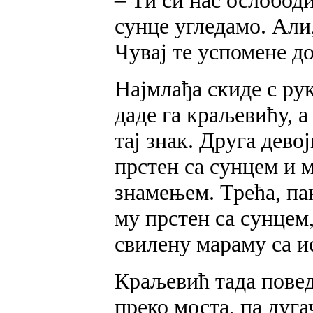
сунце угледамо. Али,
Чувај те успомене до
Најмлађа скиде с рук
даде га краљевићу, а
тај знак. Друга дево
прстен са сунцем и м
знамењем. Трећа, па
му прстен са сунцем,
свилену мараму са и
Краљевић тада повед
преко моста, па дуг