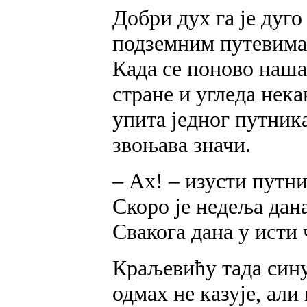
Добри дух га је дуг
подземним путевима д
Када се поново наша
стране и угледа нека
упита једног путника
звоњава значи.
– Ах! – изусти путни
Скоро је недеља дана
Свакога дана у исти 
Краљевићу тада сину
одмах не казује, али