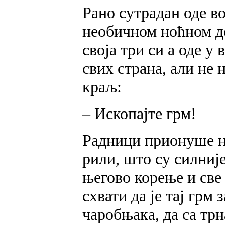
Рано сутрадан оде во
необичном ноћном до
своја три си а оде у
свих страна, али не
краљ:
– Ископајте грм!
Радници прионуше на
рили, што су силније
његово корење и све
схвати да је тај грм 
чаробњака, да са трн