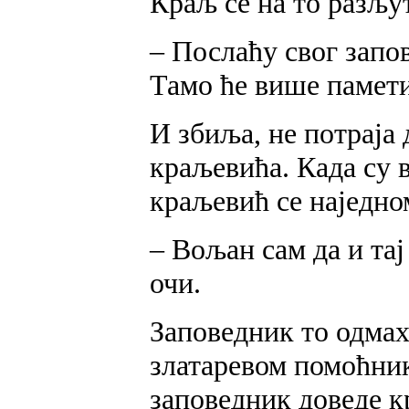
Краљ се на то разљу
– Послаћу свог запов
Тамо ће више памети
И збиља, не потраја 
краљевића. Када су 
краљевић се наједно
– Вољан сам да и тај
очи.
Заповедник то одмах
златаревом помоћник
заповедник доведе кр