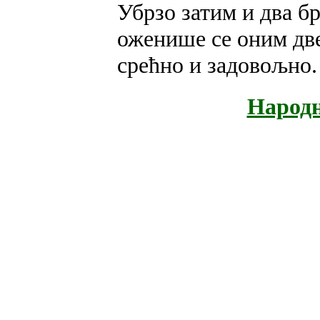
Убрзо затим и два бр
оженише се оним дв
срећно и задовољно.
Народн