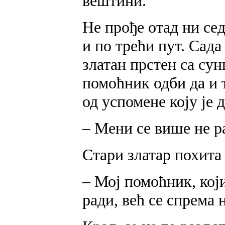
вештини.
Не прође отад ни се
и по трећи пут. Сада
златан прстен са сун
помоћник одби да и т
од успомене коју је 
– Мени се више не р
Стари златар похита 
– Мој помоћник, који
ради, већ се спрема н