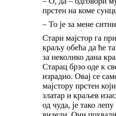
– О, да – одговори м
прстен на коме сунце
– То је за мене ситн
Стари мајстор га пр
краљу обећа да ће та
за неколико дана кр
Старац брзо оде к св
израдио. Овај се сам
мајстору прстен који
златар и краљев иза
од чуда, је тако леп
видели. Они похвали