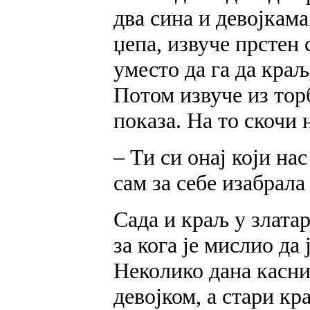
два сина и девојкам
џепа, извуче прстен 
уместо да га да краљ
Потом извуче из тор
показа. На то скочи 
– Ти си онај који на
сам за себе изабрал
Сада и краљ у злата
за кога је мислио да 
Неколико дана касни
девојком, а стари кр