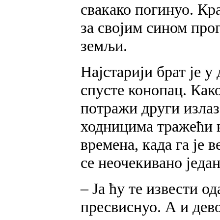
свакако погинуо. Кра
за својим сином про
земљи.
Најстарији брат је у
спусте конопац. Како
потражи други излаз
ходницима тражећи н
времена, када га је 
се неочекивано један
– Ја ћу те извести од
пресвиснуо. А и дево