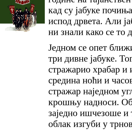
кад су јабуке почиња
испод дрвета. Али ја
ни знали како се то 
Једном се опет ближи
три дивне јабуке. То
стражарио храбар и 
средина ноћи и часов
стражар наједном угл
крошњу надноси. Обл
заједно ишчезоше и т
облак изгуби у трнов