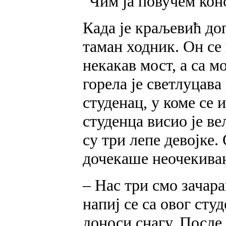
"Чим ја повучем кон
Када је краљевић доп
таман ходник. Он се
некакав мост, а са м
горела је светлуцава
студенац, у коме се 
студенца висио је ве
су три лепе девојке
дочекаше неочекиван
– Нас три смо зачара
напиј се са овог студ
доноси снагу. После