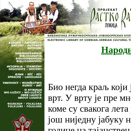
Народн
Био негда краљ који 
врт. У врту је пре м
коме су свакога лета
још ниједну јабуку н
године на тајанствен