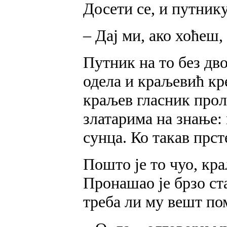
Досети се, и путнику,
– Дај ми, ако хоћеш, 
Путник на то без дв
одела и краљевић кр
краљев гласник прол
златарима на знање:
сунца. Ко такав прст
Пошто је то чуо, кр
Пронашао је брзо ста
треба ли му вешт по