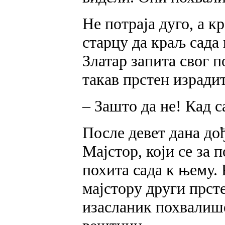
Не потраја дуго, а к
старцу да краљ сада
Златар запита свог п
такав прстен израдит
– Зашто да не! Кад с
После девет дана до
Мајстор, који се за 
похита сада к њему.
мајстору други прсте
изасланик похвалише