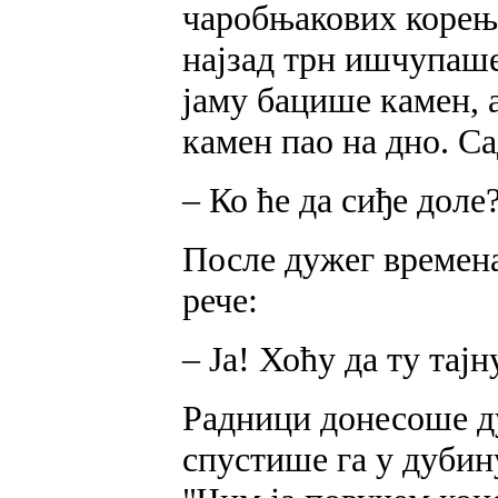
чаробњакових корење
најзад трн ишчупаше
јаму бацише камен, а
камен пао на дно. С
– Ко ће да сиђе доле
После дужег времена
рече:
– Ја! Хоћу да ту тај
Радници донесоше ду
спустише га у дубин