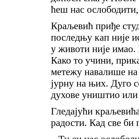
ћеш нас ослободити, 
Краљевић приђе студ
последњу кап није ис
у животи није имао. 
Како то учини, прик
метежу навалише на 
јурну на њих. Дуго с
духове уништио или 
Гледајући краљевића 
радости. Кад све би 
– Ти си нас ослободи