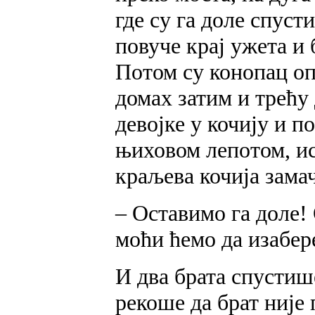
где су га доле спуст
повуче крај ужета и 
Потом су конопац оп
домах затим и трећу 
девојке у кочију и п
њиховом лепотом, ис
краљева кочија замач
– Оставимо га доле! 
моћи ћемо да изабер
И два брата спустише
рекоше да брат није 