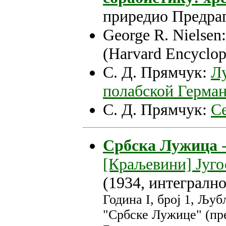
приредио Предра
George R. Nielsen
(Harvard Encyclop
С. Д. Прямчук:
Лу
полабской Герма
С. Д. Прямчук:
С
Србска Лужица
-
[Краљевини] Југо
(1934, интегралн
Година I, број 1, Љуб
"Србске Лужице" (пре