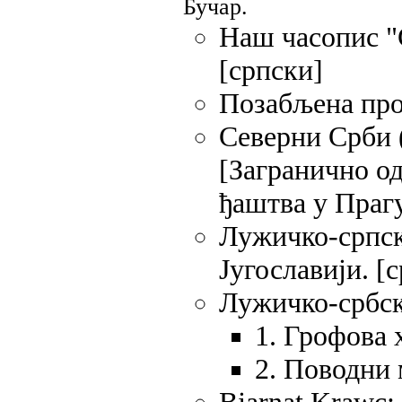
Бучар.
Наш часопис "
[српски]
Позабљена про
Северни Срби
[Загранично о
ђаштва у Прагу
Лужичко-српск
Југославији. [
Лужичко-србск
1. Грофова 
2. Поводни 