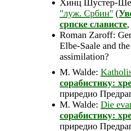
Хинц Шустер-Ше
"луж. Србин"
(
Ув
српске слависте
Roman Zaroff: Ger
Elbe-Saale and the
assimilation?
M. Walde:
Katholi
сорабистику: хре
приредио Предра
M. Walde:
Die eva
сорабистику: хре
приредио Предра