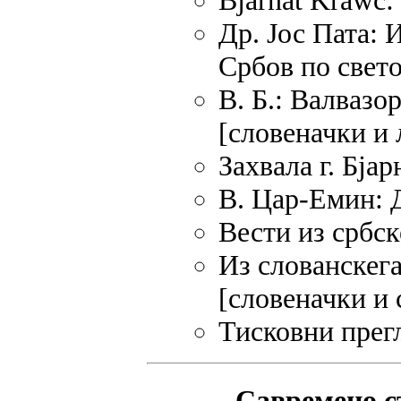
Bjarnat Krawc:
Др. Јос Пата:
Србов по свето
В. Б.: Валвазо
[словеначки и
Захвала г. Бја
В. Цар-Емин: 
Вести из србск
Из слованскега 
[словеначки и 
Тисковни прегл
Савремено ст