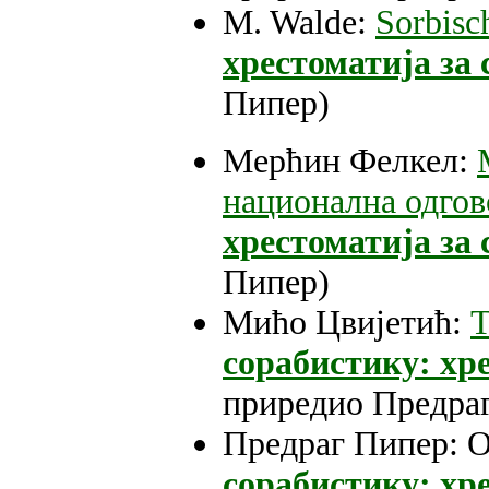
M. Walde:
Sorbisc
хрестоматија за 
Пипер)
Мерћин Фелкел:
национална одгов
хрестоматија за 
Пипер)
Мићо Цвијетић:
Т
сорабистику: хре
приредио Предра
Предраг Пипер: О
сорабистику: хре