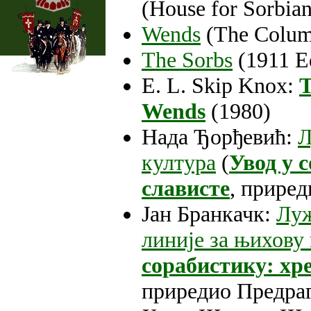
(House for Sorbian
Wends
(The Columb
The Sorbs
(1911 Ed
E. L. Skip Knox:
T
Wends
(1980)
Нада Ђорђевић:
Л
култура
(
Увод у 
слависте
, прире
Јан Бранкачк:
Луж
линије за њихову 
сорабистику: хре
приредио Предра