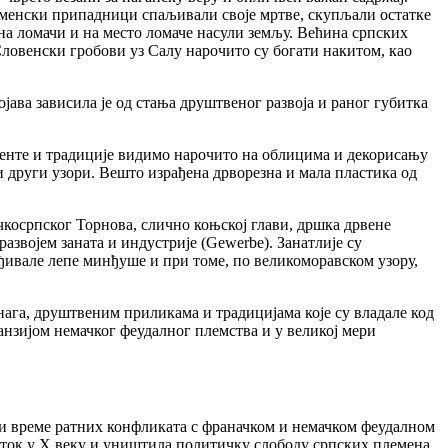
леменски припадници спаљивали своје мртве, скупљали остатке
на ломачи и на место ломаче насули земљу. Већина српских
 Словенски гробови уз Салу нарочито су богати накитом, као
ава зависила је од стања друштвеног развоја и раног губитка
менте и традиције видимо нарочито на облицима и декорисању
и други узори. Вешто израђена дрворезна и мала пластика од
чкосрпског Торнова, слично коњској глави, дршка дрвене
азвојем заната и индустрије (Gewerbe). Занатлије су
рађивале лепе минђуше и при томе, по великоморавском узору,
нага, друштвеним приликама и традицијама које су владале код
анзијом немачког феудалног племства и у великој мери
а и време ратних конфликата с франачком и немачком феудалном
ток у Х веку и уништила политичку слободу српских племена