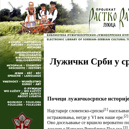
Лужички Срби у сре
Почеци лужичкосрпске историје
[1]
Најстарије словенско-српско
насељавањ
[2]
истраживања, негде у VI век наше ере.
Ово досељавање се вршило вероватно посл
[3]
данашње Народне Републике Пољске.