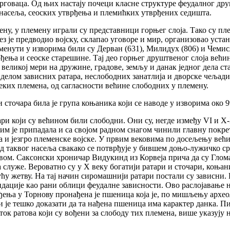
 трговаца. Од њих настају почеци класне структуре феудалног друш
 насеља, сеоских утврђења и племићких утврђених седишта.
ену, у племену играли су представници горњег слоја. Тако су п
ез је предводио војску, склапао уговоре и мир, организовао уст
енути у изворима били су Дерван (631), Милидух (806) и Чемис
ења и сеоске старешине. Тај део горњег друштвеног слоја већино
великој мери на дружине, градове, земљу и данак једног дела ст
 делом зависних ратара, неслободних занатлија и дворске чељад
еких племена, од сагласности већине слободних у племену.
 сточара била је група коњаника који се наводе у изворима око 9
ри који су већином били слободни. Они су, негде између VI и Х
 им је припадала и са својом радном снагом чинили главну покре
ва и језгро племенске војске. У првим вековима по досељењу већ
ад таквог насеља свакако се потврђује у бившем доњо-лужичко ср
ом. Саксонски хроничар Видукинд из Корвеја прича да су Глома
а служе. Вероватно су у Х веку богатији ратари и сточари, коња
дућу жетву. На тај начин сиромашнији ратари постали су зависни. 
дације као рани облици феудалне зависности. Ово раслојавање н
ења у Торнову пронађена је пшеница која је, по мишљењу археолог
и је тешко доказати да та нађена пшеница има карактер данка. Пи
ток ратова који су вођени за слободу тих племена, више указују 