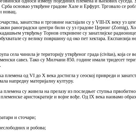
трговински односи између појединих племена и њихових суседа. 
. Срба основао утврђене градове Хале и Ерфурт. Трговало се ро
н новац.
очарства, занатства и трговине настајали су у VIII-IX веку уз 
акви раноградски центри били су уз градове Церниг (Zornig), Хо
екадашњем утврђењу Торнов откривене су занатлијске радионице
обухватале су велику површину од око пет хектара. Експанзија н
упа села чинила је територију утврђеног града (civitas), која се
еменски савез. Тако су Милчани 850. године имали тридесет тери
.
ка племена од VI до Х века достигла у сеоској привреди и занатс
мала напредну материјалну културу.
а племена су живела на прелазу из последњег ступња првобитн
племенске аристократије и војне вође. Од IX века наовамо образ
ратари и сточари;
 неслободних и робова;