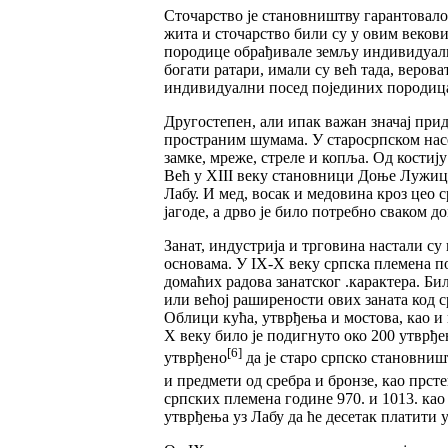
Сточарство је становништву гарантовало
жита и сточарство били су у овим веков
породице обрађивале земљу индивидуално
богати ратари, имали су већ тада, веров
индивидуални посед појединих породиц
Другостепен, али ипак важан значај прид
пространим шумама. У старосрпском насе
замке, мреже, стреле и копља. Од костиј
Већ у XIII веку становници Доње Лужице
Лабу. И мед, восак и медовина кроз цео
јагоде, а дрво је било потребно сваком д
Занат, индустрија и трговина настали с
основама. У IХ-Х веку српска племена поз
домаћих радова занатског .карактера. Би
или већој раширености ових заната код с
Облици кућа, утврђења и мостова, као и 
Х веку било је подигнуто око 200 утврђ
[6]
утврђено
да је старо српско становниш
и предмети од сребра и бронзе, као прст
српских племена године 970. и 1013. ка
утврђења уз Лабу да ће десетак платити у 