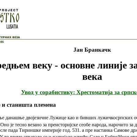
Јан Бранкачк
дњем веку - основне линије за
века
Увод у сорабистику: Хрестоматија за српск
 и станишта племена
е данашње двојезичне Лужице као и бивших лужичкосрпских об
Оно је тесно везано за преисторијске сеобе народа, нарочито за
е пада Тириншке империје год. 531. а пре настанка Самове држав
У то време стварало се и развијало између Сале и Бобре/Нисе ет