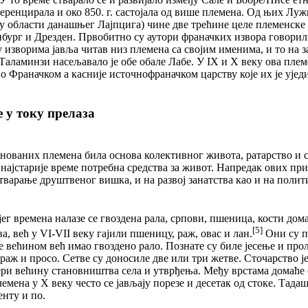
ференцирала и око 850. г. састојала од више племена. Од њих Л
(у области данашњег Лајпцига) чине две трећине целе племенске 
бург и Дрезден. Првобитно су аутори франачких извора говорил
у изворима јавља читав низ племена са својим именима, и то на з
Таламинзи насељавало је обе обале Лабе. У IX и X веку ова пле
но Франачком а касније источнофраначком царству које их је уједи
 у току прелаза
енованих племена била основа колективног живота, ратарство и 
 најстарије време потребна средства за живот. Напредак ових пр
тварање друштвеног вишка, и на развој занатства као и на поли
ег времена налазе се гвоздена рала, српови, пшеница, кости дом
[5]
, већ у VI-VII веку гајили пшеницу, раж, овас и лан.
Они су п
е већином већ имао гвоздено рало. Познате су биле јесење и пр
 раж и просо. Сетве су доносиле две или три жетве. Сточарство ј
и већину становништва села и утврђења. Међу врстама домаће ст
мена у Х веку често се јављају порезе и десетак од стоке. Тада
енту и по.