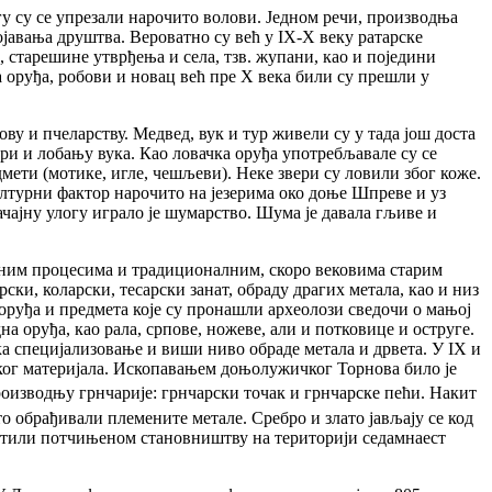
у су се упрезали нарочито волови. Једном речи, производња
јавања друштва. Вероватно су већ у IХ-Х веку ратарске
старешине утврђења и села, тзв. жупани, као и поједини
а оруђа, робови и новац већ пре Х века били су прешли у
у и пчеларству. Медвед, вук и тур живели су у тада још доста
и и лобању вука. Као ловачка оруђа употребљавале су се
дмети (мотике, игле, чешљеви). Неке звери су ловили због коже.
лтурни фактор нарочито на језерима око доње Шпреве и уз
чајну улогу играло је шумарство. Шума је давала гљиве и
веним процесима и традиционалним, скоро вековима старим
ски, коларски, тесарски занат, обраду драгих метала, као и низ
 оруђа и предмета које су пронашли археолози сведочи о мањој
а оруђа, као рала, српове, ножеве, али и потковице и оструге.
ка специјализовање и виши ниво обраде метала и дрвета. У IX и
ског материјала. Ископавањем доњолужичког Торнова било је
роизводњу грнчарије: грнчарски точак и грнчарске пећи. Накит
о обрађивали племените метале. Сребро и злато јављају се код
ретили потчињеном становништву на територији седамнаест