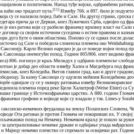
оцијалном и политичком. Напад туђе војске, одбрамбени ратови,
[11]
а наћи око тридесет пута.
Између 766. и 897. било је подузет
оја су се налазила поред Лабе и Сале. На другој страни, српск
едегара прича да се Дерван, кнез Лужичких Срба, одвојио од фр
ио је низ ратова који су разбили франачку врховну власт на Сали
 договор са својим источним суседима о истим правима и казнам
вори дуго ћуте о овим областима. Поново су се одмах после дол
ст источно од Сале и победила словенска племена око Weidahaburga
Саксонију. Карло Велики наредио је да се поведе војни поход п
к Саксонаца онемогући поход. Године 805/806. опет видимо фран
ига) 806. погинуо је краљ Милидух у одбрани племенске слободе
пао је добар део области између Халеа и Магдебурга под франачк
Чемислав, кнез Коледића. Његов главни град, као и друге градов
обедиоцу. За казну Саксонци су одузели моћним Коледићима део 
 борбе одвијале су се у оквиру ратовања између Великоморавско
. ујединила племена поред реке Бјели Халштроф (Weise Elster) с
шке границе у Источнофраначко царство. А 880. године Гломачи
франачки грофови и војводе који су владали у тзв. Limes-у Sorabi
ди саксонско-немачких феудалаца на земљу Полапских Словена, Че
војводе Ота ратовао је против Гломача не покоривши их. У својо
за пљачкашки поход на Немачку. Немачком краљу је пошло за рук
е за централизовање немачке државе и одбијање упада мађарских
 и Мајнцу немачко племство се спремало за освајачки рат. Године