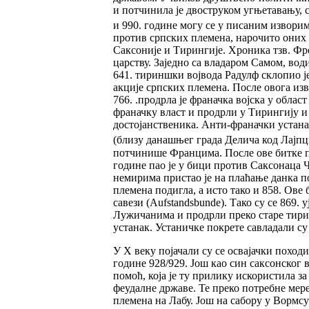
и потчинила је двоструком угњетавању, с
и 990. године могу се у писаним изворим
против српских племена, нарочито оних к
Саксоније и Тирингије. Хроника тзв. Фр
царству. Заједно са владаром Самом, вод
641. тириншки војвода Радулф склопио је
акције српских племена. После овога из
766. .продрла је франачка војска у обла
франачку власт и продрли у Тирингију и 
достојанственика. Анти-франачки устана
(близу данашњег града Делича код Лајпц
потчинише Францима. После ове битке пот
године пао је у бици против Саксонаца 
немирима пристао је на плаћање данка п
племена подигла, а исто тако и 858. Ове
савези (Aufstandsbunde). Тако су се 869
Лужичанима и продрли преко старе тирин
устанак. Устаничке покрете савладали су 
У Х веку појачали су се освајачки похо
године 928/929. Још као син саксонског 
помоћ, која је ту прилику искористила 
феудалне државе. Те преко потребне мер
племена на Лабу. Још на сабору у Вормсу