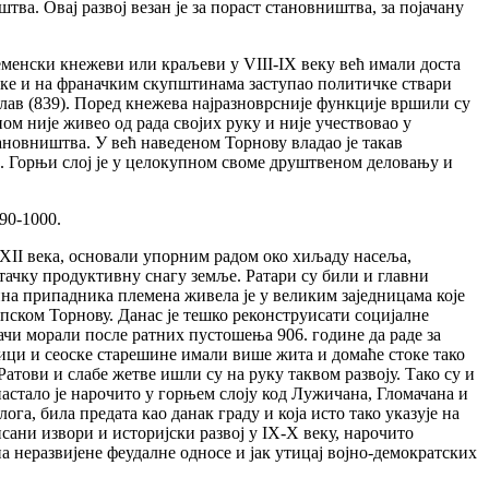
тва. Овај развој везан је за пораст становништва, за појачану
леменски кнежеви или краљеви у VIII-IX веку већ имали доста
анке и на франачким скупштинама заступао политичке ствари
лав (839). Поред кнежева најразноврсније функције вршили су
м није живео од рада својих руку и није учествовао у
ановништва. У већ наведеном Торнову владао је такав
и. Горњи слој је у целокупном своме друштвеном деловању и
90-1000.
-ХII века, основали упорним радом око хиљаду насеља,
тачку продуктивну снагу земље. Ратари су били и главни
ина припадника племена живела је у великим заједницама које
пском Торнову. Данас је тешко реконструисати социјалне
чи морали после ратних пустошења 906. године да раде за
ници и сеоске старешине имали више жита и домаће стоке тако
Ратови и слабе жетве ишли су на руку таквом развоју. Тако су и
астало је нарочито у горњем слоју код Лужичана, Гломачана и
а, била предата као данак граду и која исто тако указује на
сани извори и историјски развој у IХ-Х веку, нарочито
на неразвијене феудалне односе и јак утицај војно-демократских