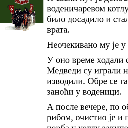
воденичаревом котлу
било досадило и ста
врата.
Неочекивано му је у 
У оно време ходали 
Медведи су играли н
изводили. Обре се та
заноћи у воденици.
А после вечере, по о
рибом, очистио је и 
чорба у котлу закипе