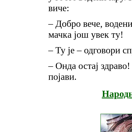
виче:
– Добро вече, водени
мачка још увек ту!
– Ту је – одговори 
– Онда остај здраво!
појави.
Народн