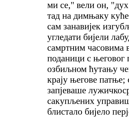
ми се," вели он, "дух
тад на димњаку куће 
сам занавијек изгубљ
угледати бијели лаб
самртним часовима в
поданици с његовог 
озбиљном ћутању чек
крају његове патње;
запјеваше лужичкос
сакупљених управише
блистало бијело перј