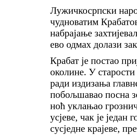
Лужичкосрпски наро
чудноватим Крабато
набрајање захтијева
ево одмах долази за
Крабат је постао при
околине. У старости 
ради издизања главн
побољшавао посна з
ноћ уклањао грозни
усјеве, чак је један
сусједне крајеве, пр