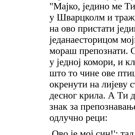
"Мајко, једино ме Т
у Шварцколм и тражи
на ово пристати јед
једанаесторицом мој
мораш препознати. С
у једној комори, и 
што то чине ове пти
окренути на лијеву с
десног крила. А Ти д
знак за препознавање
одлучно реци:
,Ово је мој син!'; т