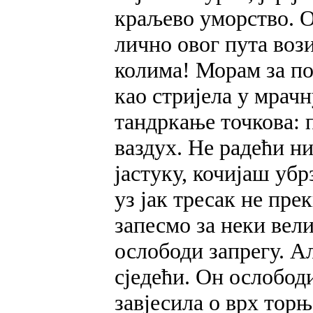
краљево уморство. Он
лично овог пута вози
колима! Морам за по
као стријела у мрач
тандркање точкова: п
ваздух. Не радећи н
јастуку, кочијаш убр
уз јак тресак не пре
запесмо за неки вели
ослободи запрегу. А
сједећи. Он ослободи
завјесила о врх торњ