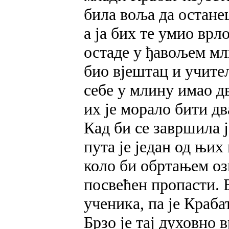
била воља да остане
а ја бих те умио врл
остаде у ђавољем мли
био вјештац и учите
себе у млину имао д
их је морало бити дв
Кад би се завршила ј
пута је један од њих
коло би обртањем оз
посвећен пропасти. Б
ученика, па је Краба
Брзо је тај духовно 