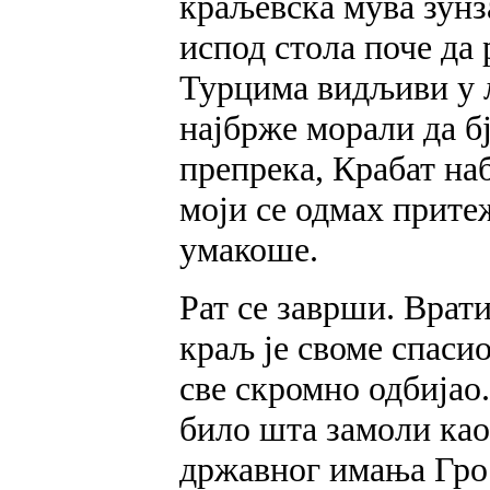
краљевска мува зунз
испод стола поче да
Турцима видљиви у 
најбрже морали да бј
препрека, Крабат наб
моји се одмах прите
умакоше.
Рат се заврши. Врати
краљ је своме спасио
све скромно одбијао.
било шта замоли као
државног имања Грос