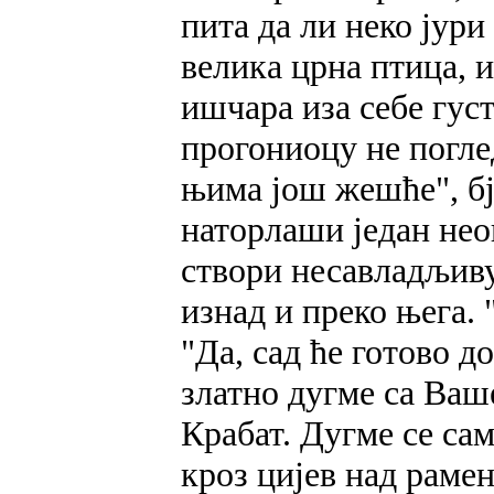
пита да ли неко јури
велика црна птица, и
ишчара иза себе густ
прогониоцу не поглед
њима још жешће", бј
наторлаши један нео
створи несавладљиву
изнад и преко њега. 
"Да, сад ће готово д
златно дугме са Ваше
Крабат. Дугме се са
кроз цијев над раме