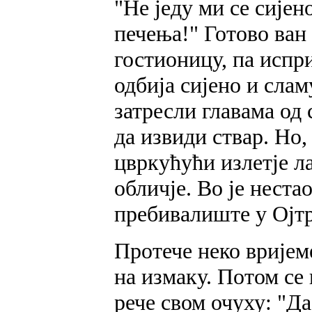
"Не једу ми се сијен
печења!" Готово ван 
гостионицу, па испри
одбија сијено и сла
затресли главама од 
да извиди ствар. Но,
цвркућући излетје ла
обличје. Во је неста
пребивалиште у Ојтр
Протече неко вријем
на измаку. Потом се
рече свом очуху: "Да