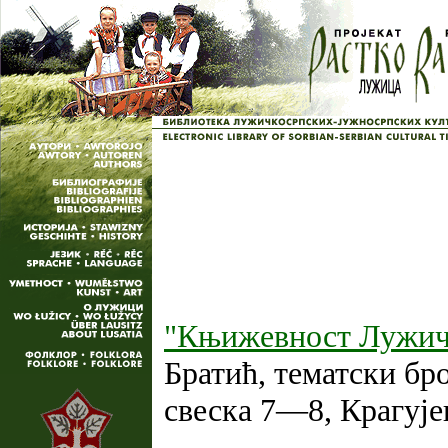
"Књижевност Лужич
Братић, тематски бр
свеска 7—8, Крагује