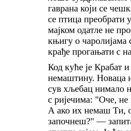
гаврана који се чешк
се птица преобрати у
мајком одатле не пр
књигу о чаролијама с
крађе прогањати с н
Код куће је Крабат 
немаштину. Новаца н
сув хљебац нимало н
с ријечима: "Оче, не
А ако их немаш Ти, о
започнеш?" — запита