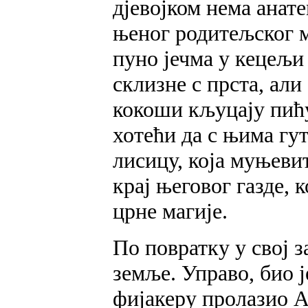
дјевојком нема анат
њеног родитељског ма
пуно јечма у кецељи 
склизне с прста, али
кокоши кљуцају пићу
хотећи да с њима гут
лисицу, која муњевит
крај његовог газде, 
црне магије.
По повратку у свој з
земље. Управо, био ј
фијакеру пролазио А