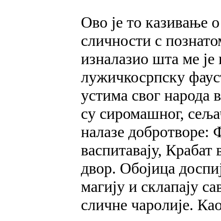
Ово је то казивање о
сличности с познат
изналазио шта ме је
лужичкосрпску фауст
устима свог народа 
су сиромашног, сеља
налазе добротворе: Ф
васпитавају, Крабат 
двор. Обојица доспиј
магију и склапају са
сличне чаролије. Ка