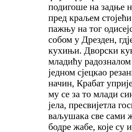
подигоше на задње н
пред краљем стојећи
пажњу на тог одисејс
собом у Дрезден, гдј
кухињи. Дворски ку
младићу радозналом 
једном сјецкао резан
начин, Крабат уприј
му се за то млади с
јела, пресвијетла го
ваљушака све сами ж
бодре жабе, које су 