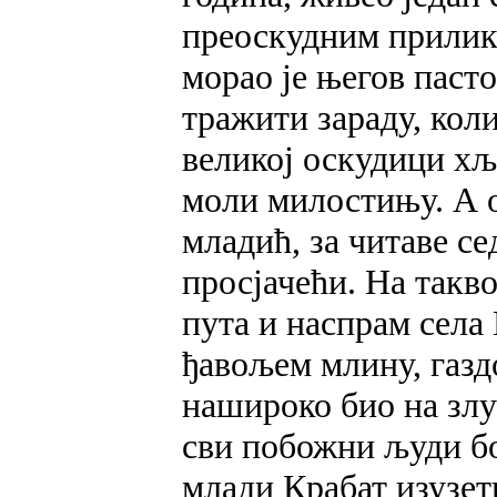
преоскудним прилика
морао је његов пасто
тражити зараду, коли
великој оскудици хљ
моли милостињу. А он
младић, за читаве се
просјачећи. На такв
пута и наспрам села
ђавољем млину, газдо
нашироко био на злу 
сви побожни људи б
млади Крабат изузетн