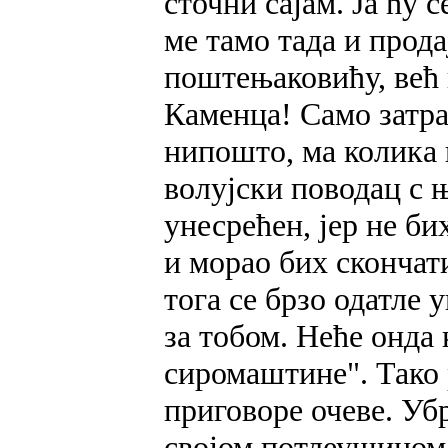
сточни сајам. Ја ћу 
ме тамо тада и прода
поштењаковићу, већ 
Каменца! Само затра
нипошто, ма колика 
волујски поводац с њ
унесрећен, јер не б
и морао бих скончат
тога се брзо одатле 
за тобом. Неће онда 
сиромаштине". Тако р
приговоре очеве. Убр
својом потлеушицом.