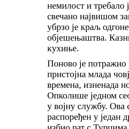
немилост и требало ј
свечано највишом за
убрзо је краљ одгон
објешењаштва. Казн
кухиње.
Поново је потражио 
пристојна млада човј
времена, изненада н
Опколише једном се
у војну службу. Ова 
распоређен у један д
избио рат с Турцима 