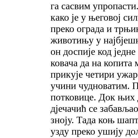
га сасвим упропасти.
како је у његовој си
преко ограда и трњи
животињу у најбјешњ
он доспије код једне
ковача да на копита 
прикује четири ужар
учини чудноватим. По
потковице. Док њих 
дјечачић се забављао
зноју. Тада коњ шапт
узду преко ушију до