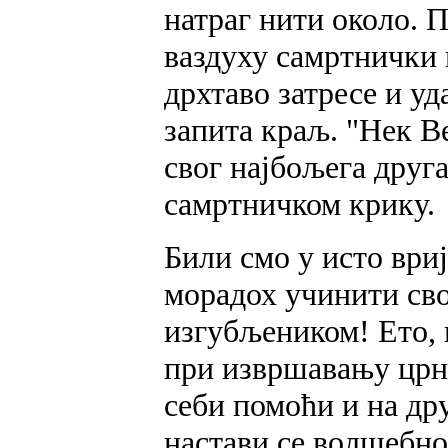
натраг нити около. П
ваздуху самртнички 
дрхтаво затресе и уд
запита краљ. "Нек В
свог најбољега друг
самртничком крику.
Били смо у исто вриј
морадох учинити сво
изгубљеником! Ето, и
при извршавању црне
себи помоћи и на дру
настави се волшебно