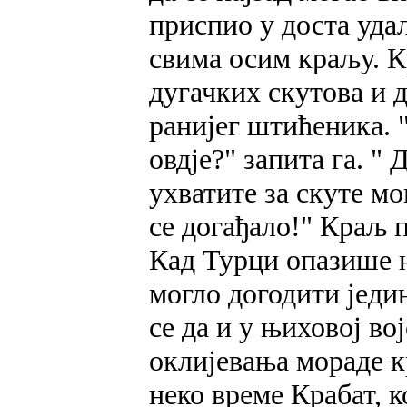
приспио у доста уда
свима осим краљу. 
дугачких скутова и 
ранијег штићеника. 
овдје?" запита га. "
ухватите за скуте м
се догађало!" Краљ п
Кад Турци опазише н
могло догодити једи
се да и у њиховој во
оклијевања мораде к
неко време Крабат, к