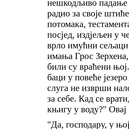
нешкодљиво падање 
радио за своје штиће
потомака, тестамент
посјед, издјељен у ч
врло имућни сељаци
имања Грос Зерхена, 
били су враћени њој.
баци у повеће језер
слуга не изврши нал
за себе. Кад се врати
књигу у воду?" Овај
"Да, господару, у њој