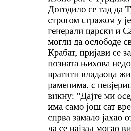
Догодило се тад да 
строгом стражом у ј
генерали царски и Са
могли да ослободе св
Крабат, пријави се з
позната њихова недо
вратити владаоца жи
раменима, с невјери
викну: "Дајте ми осе
има само још сат вр
спрва замало јахао о
да се најзад могао в