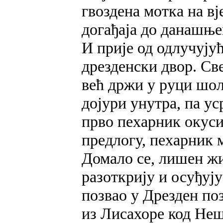
гвоздена мотка на вј
догађаја до данашње
И прије од одлучују
дрезденски двор. Св
већ држи у руци шољ
дојури унутра, па ус
прво пехарник окуси
предлогу, пехарник 
Домало се, лишен жи
разоткрију и осуђују
позвао у Дрезден по
из Лисахоре код Неш