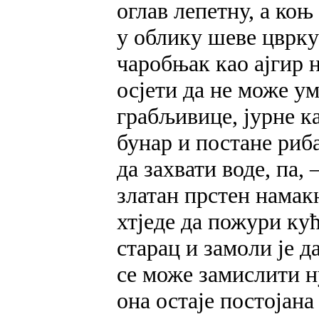
оглав лепетну, а коњ
у облику шеве цвркућ
чаробњак као ајгир 
осјети да не може у
грабљивице, јурне к
бунар и постане риб
да захвати воде, па,
златан прстен намак
хтједе да пожури кућ
старац и замоли је д
се може замислити н
она остаје постојан