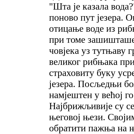
"Шта је казала вода?
поново пут језера. О
отицање воде из риб
при томе зашишташе
човјека уз тутњаву г
великог рибњака при
страховиту буку уср
језера. Посљедњи бо
намјештен у већој г
Најбрижљивије су се
његовој њези. Својим
обратити пажња на њ