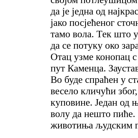
да је једна од најкр
јако посјећеног сточ
тамо вола. Тек што 
да се потуку око зара
Отац узме конопац с 
пут Каменца. Заустав
Во буде спраћен у с
весело кличући због
куповине. Један од 
волу да нешто пиће. 
животиња људским г