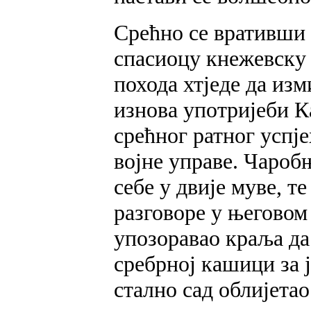
Срећно се вративши 
спасиоцу кнежевску 
похода хтједе да изм
изнова употријеби К
срећног ратног успје
војне управе. Чароб
себе у двије муве, т
разговоре у његовом
упозоравао краља да 
сребрној кашици за ј
стално сад облијета