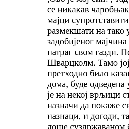
се никакав чаробњак
мајци супротставити"
размекшати на тако 
задобијеног мајчина
натраг свом газди. П
Шварцколм. Тамо јој 
претходно било казан
дома, буде одведена 
је на некој врљици с
назначи да покаже св
назнаци, и догоди, т
лоше суздржаваном 