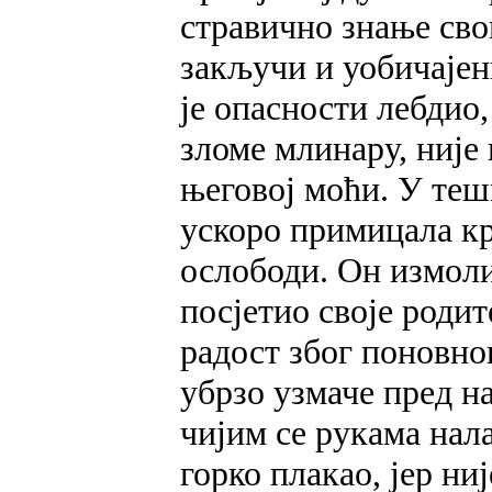
стравично знање свог
закључи и уобичајени
је опасности лебдио,
зломе млинару, није
његовој моћи. У тешк
ускоро примицала кр
ослободи. Он измоли
посјетио своје роди
радост због поновног
убрзо узмаче пред н
чијим се рукама нал
горко плакао, јер ни