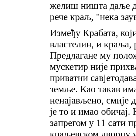
желиш ништа даље д
рече краљ, "нека заув
Између Крабата, који
властелин, и краља, 
Предлагане му поло
мускетир није прихва
приватни савјетодав
земље. Као такав има
ненајављено, смије 
је то и имао обичај.
запрегом у 11 сати п
краљевском дворцу у