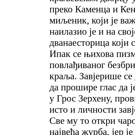
преко Каменца и Кен
миљеник, који је важ
наилазио је и на св
дванаесторица који 
Ипак се њихова пиз
повлађиваног безбр
краља. Завјерише се 
да прошире глас да ј
у Грос Зерхену, пров
исто и личности зав
Све му то откри чар
највећа журба, јер ј