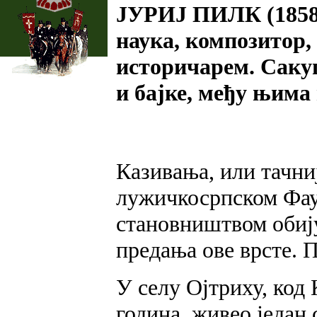
ЈУРИЈ ПИЛК (1858
наука, композитор, 
историчарем. Сакуп
и бајке, међу њима
Казивања, или тачни
лужичкосрпском Фаус
становништвом обију
предања ове врсте. 
У селу Ојтриху, код 
година, живео један