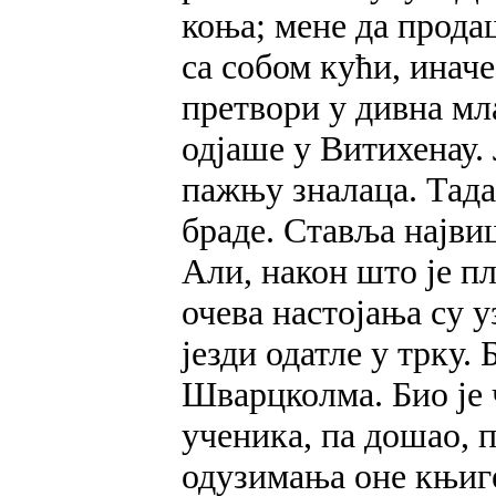
коња; мене да продаш
са собом кући, иначе
претвори у дивна мл
одјаше у Витихенау.
пажњу зналаца. Тада
браде. Ставља најви
Али, након што је пл
очева настојања су у
језди одатле у трку.
Шварцколма. Био је 
ученика, па дошао, п
одузимања оне књиге 