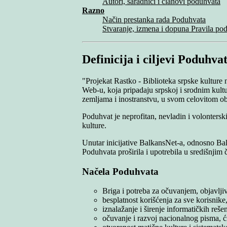
Autori, saradnici i članovi poduhvata
Razno
Način prestanka rada Poduhvata
Stvaranje, izmena i dopuna Pravila po
Definicija i ciljevi Poduhva
"Projekat Rastko - Biblioteka srpske kulture 
Web-u, koja pripadaju srpskoj i srodnim kult
zemljama i inostranstvu, u svom celovitom o
Poduhvat je neprofitan, nevladin i volonters
kulture.
Unutar inicijative BalkansNet-a, odnosno Bal
Poduhvata proširila i upotrebila u središnjim 
Načela Poduhvata
Briga i potreba za očuvanjem, objavljiv
besplatnost korišćenja za sve korisnik
iznalažanje i širenje informatičkih reše
očuvanje i razvoj nacionalnog pisma, ći