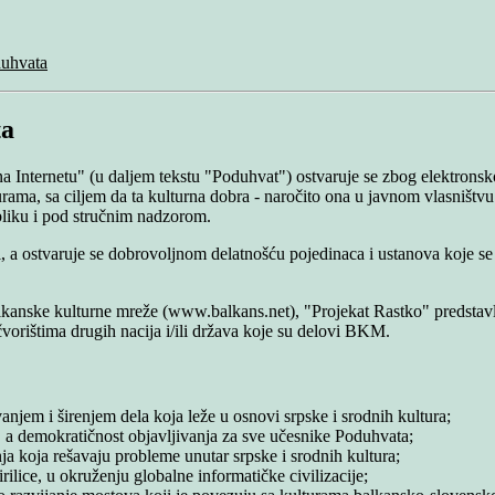
duhvata
ta
na Internetu" (u daljem tekstu "Poduhvat") ostvaruje se zbog elektrons
urama, sa ciljem da ta kulturna dobra - naročito ona u javnom vlasništ
bliku i pod stručnim nadzorom.
ki, a ostvaruje se dobrovoljnom delatnošću pojedinaca i ustanova koje 
kanske kulturne mreže (www.balkans.net), "Projekat Rastko" predstavlj
čvorištima drugih nacija i/ili država koje su delovi BKM.
anjem i širenjem dela koja leže u osnovi srpske i srodnih kultura;
e, a demokratičnost objavljivanja za sve učesnike Poduhvata;
nja koja rešavaju probleme unutar srpske i srodnih kultura;
rilice, u okruženju globalne informatičke civilizacije;