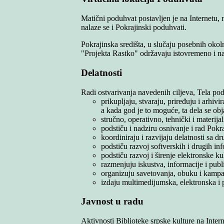
Matični poduhvat postavljen je na Internet
nalaze se i Pokrajinski poduhvati.
Pokrajinska središta, u slučaju posebnih ok
"Projekta Rastko" održavaju istovremeno i na
Delatnosti
Radi ostvarivanja navedenih ciljeva, Tela pod
prikupljaju, stvaraju, priređuju i arhiv
a kada god je to moguće, ta dela se obja
stručno, operativno, tehnički i materi
podstiču i nadziru osnivanje i rad Pokr
koordiniraju i razvijaju delatnosti sa
podstiču razvoj softverskih i drugih inf
podstiču razvoj i širenje elektronske k
razmenjuju iskustva, informacije i publ
organizuju savetovanja, obuku i kampanj
izdaju multimedijumska, elektronska i
Javnost u radu
Aktivnosti Biblioteke srpske kulture na Inter