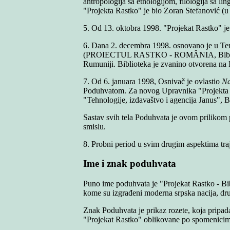
antropologija sa etnologijom, filologija sa lin
"Projekta Rastko" je bio Zoran Stefanović (u 
5. Od 13. oktobra 1998. "Projekat Rastko" je 
6. Dana 2. decembra 1998. osnovano je u T
(PROIECTUL RASTKO - ROMÂNIA, Biblioteca sâ
Rumuniji. Biblioteka je zvanino otvorena na 
7. Od 6. januara 1998, Osnivač je ovlastio
Na
Poduhvatom. Za novog Upravnika "Projekta Ra
"Tehnologije, izdavaštvo i agencija Janus", B
Sastav svih tela Poduhvata je ovom prilikom 
smislu.
8. Probni period u svim drugim aspektima tra
Ime i znak poduhvata
Puno ime poduhvata je "Projekat Rastko - Bib
kome su izgrađeni moderna srpska nacija, druš
Znak Poduhvata je prikaz rozete, koja pripada
"Projekat Rastko" oblikovane po spomenicima 