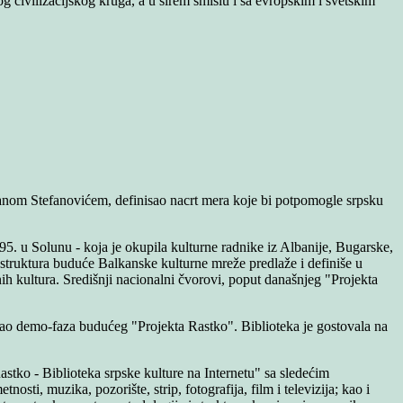
g civilizacijskog kruga, a u širem smislu i sa evropskim i svetskim
ranom Stefanovićem, definisao nacrt mera koje bi potpomogle srpsku
5. u Solunu - koja je okupila kulturne radnike iz Albanije, Bugarske,
astruktura buduće Balkanske kulturne mreže predlaže i definiše u
ih kultura. Središnji nacionalni čvorovi, poput današnjeg "Projekta
ao demo-faza budućeg "Projekta Rastko". Biblioteka je gostovala na
tko - Biblioteka srpske kulture na Internetu" sa sledećim
i, muzika, pozorište, strip, fotografija, film i televizija; kao i