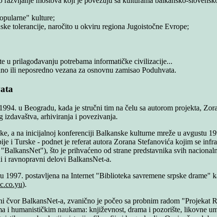
ko razvijanje mostova koji je povezuju sa kulturama balkansko-slovensko
opularne" kulture;
ske tolerancije, naročito u okviru regiona Jugoistočne Evrope;
te u prilagođavanju potrebama informatičke civilizacije...
redno ili neposredno vezana za osnovnu zamisao Poduhvata.
vata
1994. u Beogradu, kada je stručni tim na čelu sa autorom projekta, Zo
g izdavaštva, arhiviranja i povezivanja.
e, a na inicijalnoj konferenciji Balkanske kulturne mreže u avgustu 199
e i Turske - podnet je referat autora Zorana Stefanovića kojim se infr
. "BalkansNet"), što je prihvaćeno od strane predstavnika svih nacionaln
i i ravnopravni delovi BalkansNet-a.
u 1997. postavljena na Internet "Biblioteka savremene srpske drame" k
c.co.yu
).
ni čvor BalkansNet-a, zvanično je počeo sa probnim radom "Projekat Ras
 humanističkim naukama: književnost, drama i pozorište, likovne umetnost