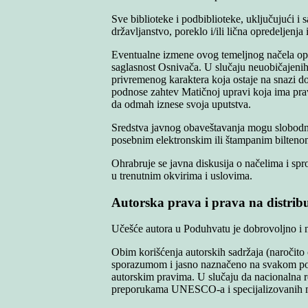
Sve biblioteke i podbiblioteke, uključujući i
državljanstvo, poreklo i/ili lična opredeljenja
Eventualne izmene ovog temeljnog načela opšt
saglasnost Osnivača. U slučaju neuobičajeni
privremenog karaktera koja ostaje na snazi d
podnose zahtev Matičnoj upravi koja ima prav
da odmah iznese svoja uputstva.
Sredstva javnog obaveštavanja mogu slobodno p
posebnim elektronskim ili štampanim bilten
Ohrabruje se javna diskusija o načelima i sp
u trenutnim okvirima i uslovima.
Autorska prava i prava na distrib
Učešće autora u Poduhvatu je dobrovoljno i 
Obim korišćenja autorskih sadržaja (naročito 
sporazumom i jasno naznačeno na svakom poj
autorskim pravima. U slučaju da nacionalna r
preporukama UNESCO-a i specijalizovanih me