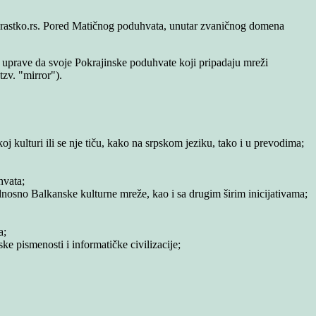
.rastko.rs. Pored Matičnog poduhvata, unutar zvaničnog domena
 uprave da svoje Pokrajinske poduhvate koji pripadaju mreži
tzv. "mirror").
oj kulturi ili se nje tiču, kako na srpskom jeziku, tako i u prevodima;
hvata;
dnosno Balkanske kulturne mreže, kao i sa drugim širim inicijativama;
a;
e pismenosti i informatičke civilizacije;