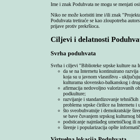
Ime i znak Poduhvata ne mogu se menjati osim
Niko ne može koristiti ime i/ili znak "Proje
Poduhvata tretiraće se kao zloupotreba autor
prijave protiv prekršioca.
Ciljevi i delatnosti Poduhva
Svrha poduhvata
Svrha i ciljevi "Biblioteke srpske kulture na I
da se na Internetu kontinuirano razvija
koja su u javnom vlasništvu - uključuju
kulturama slovensko-balkanskog i drugi
afirmacija nedovoljno valorizovanih obla
podkulture;
razvijanje i standardizovanje tehnički
problema srpske ćirilice na Internetu 
što sveobuhvatnije i demokratskije šir
se bave čuvanjem srpskog kulturnog bl
podsticanje najmlađeg umetničkog ili n
širenje i popularizacija opšte informati
Virtuelna lokacija Poduhvata