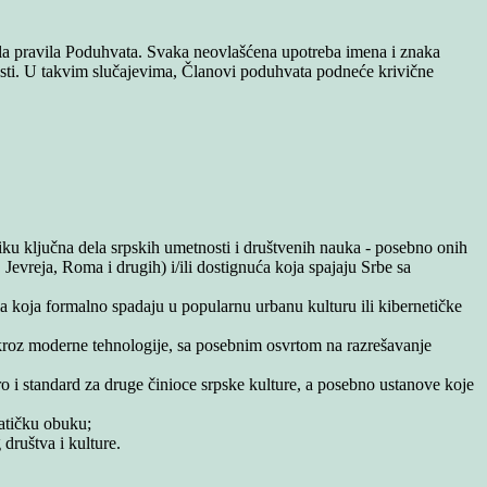
ela pravila Poduhvata. Svaka neovlašćena upotreba imena i znaka
nosti. U takvim slučajevima, Članovi poduhvata podneće krivične
liku ključna dela srpskih umetnosti i društvenih nauka - posebno onih
 Jevreja, Roma i drugih) i/ili dostignuća koja spajaju Srbe sa
dela koja formalno spadaju u popularnu urbanu kulturu ili kibernetičke
u kroz moderne tehnologije, sa posebnim osvrtom na razrešavanje
ro i standard za druge činioce srpske kulture, a posebno ustanove koje
matičku obuku;
 društva i kulture.