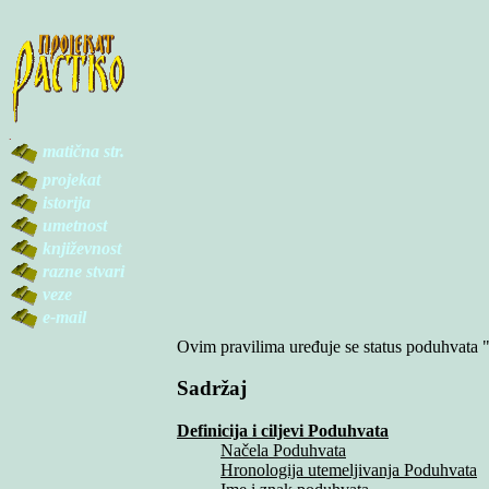
.
matična str.
projekat
istorija
umetnost
književnost
razne stvari
veze
e-mail
Ovim pravilima uređuje se status poduhvata "Pr
Sadržaj
Definicija i ciljevi Poduhvata
Načela Poduhvata
Hronologija utemeljivanja Poduhvata