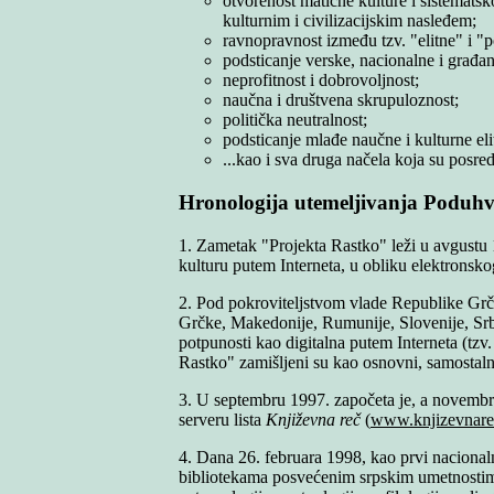
otvorenost matične kulture i sistemats
kulturnim i civilizacijskim nasleđem;
ravnopravnost između tzv. "elitne" i "p
podsticanje verske, nacionalne i građan
neprofitnost i dobrovoljnost;
naučna i društvena skrupuloznost;
politička neutralnost;
podsticanje mlađe naučne i kulturne eli
...kao i sva druga načela koja su pos
Hronologija utemeljivanja Poduh
1. Zametak "Projekta Rastko" leži u avgustu 
kulturu putem Interneta, u obliku elektronsko
2. Pod pokroviteljstvom vlade Republike Grčk
Grčke, Makedonije, Rumunije, Slovenije, Srbij
potpunosti kao digitalna putem Interneta (tzv
Rastko" zamišljeni su kao osnovni, samostaln
3. U septembru 1997. započeta je, a novembr
serveru lista
Književna reč
(
www.knjizevnare
4. Dana 26. februara 1998, kao prvi nacional
bibliotekama posvećenim srpskim umetnostima i