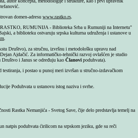
ata, autor koncepta, metodologije i strukture, kao i prvi upravnik
tefanović.
strovan domen-adresu
www.rastko.rs
.
AT RASTKO, RUMUNIJA - Biblioteka Srba u Rumuniji na Internetu"
i, a biblioteku ostvaruju srpska kulturna udruženja i ustanove u
htm
.
kstu Društvo), za stručnu, izvršnu i metodološku upravu nad
ejan Ajdačić. Za informatičko-tehnički razvoj ovlašćen je studio
tu Društvo i Janus se određuju kao
Članovi
poduhvata).
 testiranja, i postao u punoj meri izvršan u stručno-izdavačkom
ucije Poduhvata u ustanovu istog naziva i svrhe.
nosti Rastka Nemanjića - Svetog Save, čije delo predstavlja temelj na
pun natpis poduhvata ćirilicom na srpskom jeziku, gde su reči