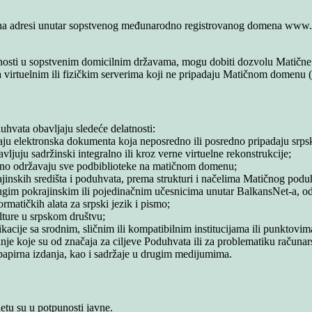
u, na adresi unutar sopstvenog međunarodno registrovanog domena www
olnosti u sopstvenim domicilnim državama, mogu dobiti dozvolu Matične
 virtuelnim ili fizičkim serverima koji ne pripadaju Matičnom domenu (
uhvata obavljaju sledeće delatnosti:
iraju elektronska dokumenta koja neposredno ili posredno pripadaju srpsk
vljuju sadržinski integralno ili kroz verne virtuelne rekonstrukcije;
jalno održavaju sve podbiblioteke na matičnom domenu;
ajinskih središta i poduhvata, prema strukturi i načelima Matičnog podu
 drugim pokrajinskim ili pojedinačnim učesnicima unutar BalkansNet-a, o
ormatičkih alata za srpski jezik i pismo;
ulture u srpskom društvu;
ikacije sa srodnim, sličnim ili kompatibilnim institucijama ili punktovim
e koje su od značaja za ciljeve Poduhvata ili za problematiku računarsk
 papirna izdanja, kao i sadržaje u drugim medijumima.
netu su u potpunosti javne.