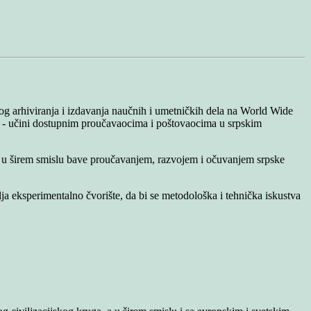
kog arhiviranja i izdavanja naučnih i umetničkih dela na World Wide
vu - učini dostupnim proučavaocima i poštovaocima u srpskim
se u širem smislu bave proučavanjem, razvojem i očuvanjem srpske
a eksperimentalno čvorište, da bi se metodološka i tehnička iskustva