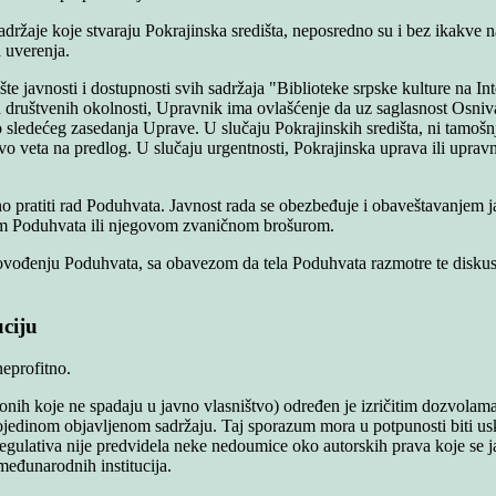
 sadržaje koje stvaraju Pokrajinska središta, neposredno su i bez ikakve
 i uverenja.
e javnosti i dostupnosti svih sadržaja "Biblioteke srpske kulture na In
h društvenih okolnosti, Upravnik ima ovlašćenje da uz saglasnost Osn
o sledećeg zasedanja Uprave. U slučaju Pokrajinskih središta, ni tamo
o veta na predlog. U slučaju urgentnosti, Pokrajinska uprava ili upra
ratiti rad Poduhvata. Javnost rada se obezbeđuje i obaveštavanjem javn
om Poduhvata ili njegovom zvaničnom brošurom.
rovođenju Poduhvata, sa obavezom da tela Poduhvata razmotre te diskusi
uciju
neprofitno.
onih koje ne spadaju u javno vlasništvo) određen je izričitim dozvolam
edinom objavljenom sadržaju. Taj sporazum mora u potpunosti biti 
egulativa nije predvidela neke nedoumice oko autorskih prava koje se j
đunarodnih institucija.