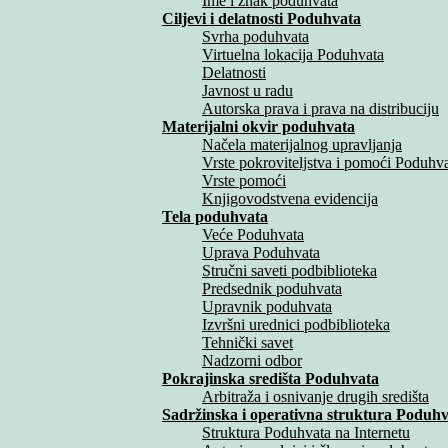
Ime i znak poduhvata
Ciljevi i delatnosti Poduhvata
Svrha poduhvata
Virtuelna lokacija Poduhvata
Delatnosti
Javnost u radu
Autorska prava i prava na distribuciju
Materijalni okvir poduhvata
Načela materijalnog upravljanja
Vrste pokroviteljstva i pomoći Poduhv
Vrste pomoći
Knjigovodstvena evidencija
Tela poduhvata
Veće Poduhvata
Uprava Poduhvata
Stručni saveti podbiblioteka
Predsednik poduhvata
Upravnik poduhvata
Izvršni urednici podbiblioteka
Tehnički savet
Nadzorni odbor
Pokrajinska središta Poduhvata
Arbitraža i osnivanje drugih središta
Sadržinska i operativna struktura Poduh
Struktura Poduhvata na Internetu