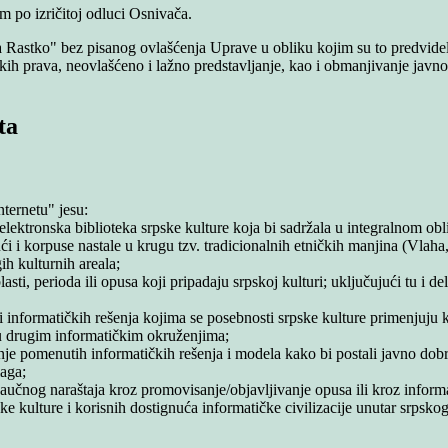
 po izričitoj odluci Osnivača.
kta Rastko" bez pisanog ovlašćenja Uprave u obliku kojim su to predvid
skih prava, neovlašćeno i lažno predstavljanje, kao i obmanjivanje jav
ta
nternetu" jesu:
 elektronska biblioteka srpske kulture koja bi sadržala u integralnom ob
ći i korpuse nastale u krugu tzv. tradicionalnih etničkih manjina (Vlaha,
h kulturnih areala;
sti, perioda ili opusa koji pripadaju srpskoj kulturi; uključujući tu i 
h i informatičkih rešenja kojima se posebnosti srpske kulture primenjuj
i u drugim informatičkim okruženjima;
enje pomenutih informatičkih rešenja i modela kako bi postali javno dob
aga;
aučnog naraštaja kroz promovisanje/objavljivanje opusa ili kroz infor
čke kulture i korisnih dostignuća informatičke civilizacije unutar srpskog