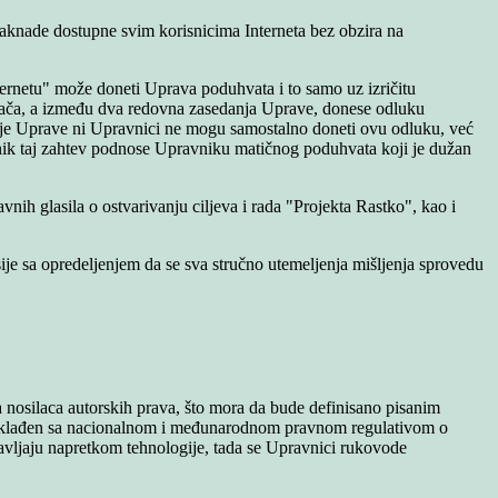
 naknade dostupne svim korisnicima Interneta bez obzira na
ternetu" može doneti Uprava poduhvata i to samo uz izričitu
ivača, a između dva redovna zasedanja Uprave, donese odluku
šnje Uprave ni Upravnici ne mogu samostalno doneti ovu odluku, već
vnik taj zahtev podnose Upravniku matičnog poduhvata koji je dužan
ih glasila o ostvarivanju ciljeva i rada "Projekta Rastko", kao i
je sa opredeljenjem da se sva stručno utemeljenja mišljenja sprovedu
a nosilaca autorskih prava, što mora da bude definisano pisanim
usklađen sa nacionalnom i međunarodnom pravnom regulativom o
avljaju napretkom tehnologije, tada se Upravnici rukovode