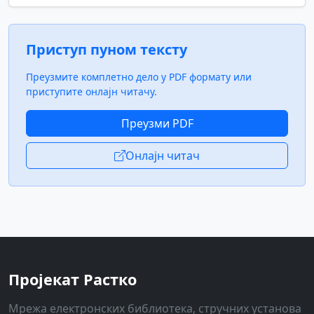
Приступ пуном тексту
Преузмите комплетно дело у PDF формату или
приступите онлајн читачу.
Преузми PDF
Онлајн читач
Пројекат Растко
Мрежа електронских библиотека, стручних установа