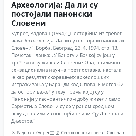
Археологија: Да ли су
постојали панонски
Словени
Купрес, Радован (1994): „Постојбина из трећег
века: Археологија: Да ли су постојали панонски
Словени“. Борба, Београд, 23. 4. 1994, стр. 13.
Почетак чланка: „У Банату и Бачкој су још у
трећем веку живели Словени? Ова, прилично
сензационална научна претпоставка, настала
је као резултат скорашњих археолошких
истраживања у Баранди код Опова, и могла би
да оспори важећу тезу према којој су у
Панонији у касноантичком добу живели само
Сармати, а Словени су се у раном средњем
веку доселили из постојбине између Дњепра и
Дњестра.“
Радован Купрес
Свесловенски савез - Свеслав