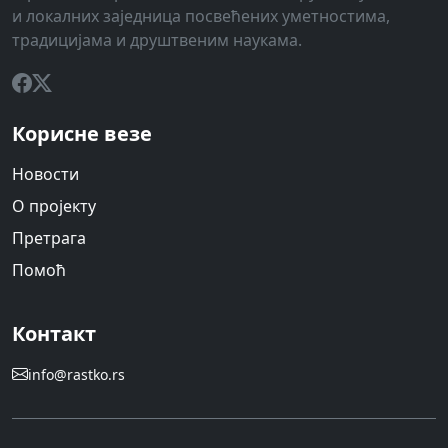
и локалних заједница посвећених уметностима,
традицијама и друштвеним наукама.
Корисне везе
Новости
О пројекту
Претрага
Помоћ
Контакт
info@rastko.rs