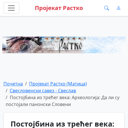
Пројекат Растко
Почетна
Пројекат Растко (Матица)
Свесловенски савез - Свеслав
Постојбина из трећег века: Археологија: Да ли су
постојали панонски Словени
Постојбина из трећег века: