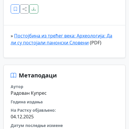
»
Постојбина из трећег века: Археологија: Да
ли су постојали панонски Словени
(PDF)
Метаподаци
Аутор
Радован Купрес
Година издања
На Растку објављено:
04.12.2025
Датум последње измене