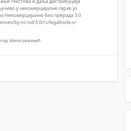
зимање текстова и даља дистрибуција
ључиво у некомерцијалне сврхе уз
о-Некомерцијално-Без прерада 3.0
enses/by-nc-nd/3.0/rs/legalcode.sr-
етар Милосављевић