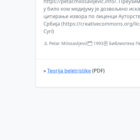
https://petar.milosavljevic.info/. Преу
у било ком медијуму је дозвољено иск
цитирање извора по лиценци Ауторств
Србија (https://creativecommons.org/lic
Cyrl)
Petar Milosavljević
1993
Библиотека П
»
Teorija beletristike
(PDF)