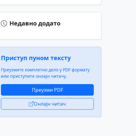
Недавно додато
Приступ пуном тексту
Преузмите комплетно дело у PDF формату
или приступите онлајн читачу.
Преузми PDF
Онлајн читач