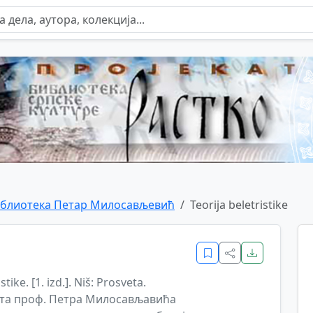
блиотека Петар Милосављевић
Teorija beletristike
stike. [1. izd.]. Niš: Prosveta.
јта проф. Петра Милосављавића