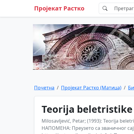
Пројекат Растко
Почетна
Пројекат Растко (Матица)
Би
Teorija beletristike
Milosavljević, Petar; (1993): Teorija beletri
НАПОМЕНА: Преузето са званичног са