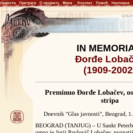
IN MEMORI
Đorđe Loba
(1909-2002
Preminuo Đorđe Lobačev, os
stripa
Dnevnik "Glas javnosti", Beograd, 1.
BEOGRAD (TANJUG) – U Sankt Peterbur
umro je Jurij Pavlovič Lobačev, poznatij