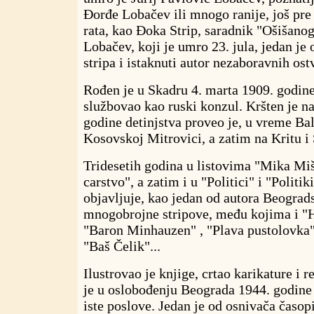
Đorđe Lobačev ili mnogo ranije, još pr
rata, kao Đoka Strip, saradnik "Ošišanog 
Lobačev, koji je umro 23. jula, jedan je
stripa i istaknuti autor nezaboravnih ost
Rođen je u Skadru 4. marta 1909. godine
službovao kao ruski konzul. Kršten je na
godine detinjstva proveo je, u vreme Ba
Kosovskoj Mitrovici, a zatim na Kritu i
Tridesetih godina u listovima "Mika Mi
carstvo", a zatim i u "Politici" i "Polit
objavljuje, kao jedan od autora Beograd
mnogobrojne stripove, među kojima i "
"Baron Minhauzen" , "Plava pustolovka"
"Baš Čelik"...
Ilustrovao je knjige, crtao karikature i
je u oslobođenju Beograda 1944. godine 
iste poslove. Jedan je od osnivača časopi