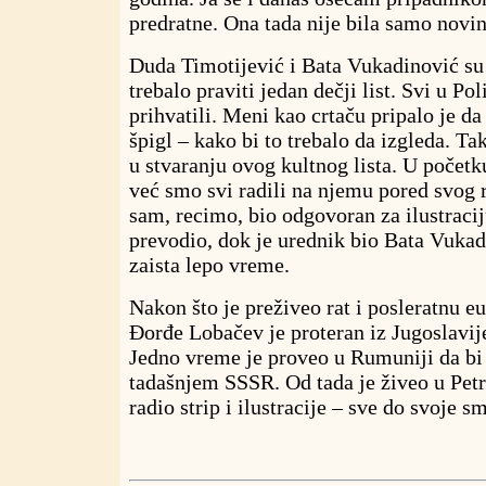
predratne. Ona tada nije bila samo novina
Duda Timotijević i Bata Vukadinović su 
trebalo praviti jedan dečji list. Svi u Pol
prihvatili. Meni kao crtaču pripalo je d
špigl – kako bi to trebalo da izgleda. T
u stvaranju ovog kultnog lista. U početku
već smo svi radili na njemu pored svog 
sam, recimo, bio odgovoran za ilustracij
prevodio, dok je urednik bio Bata Vukadi
zaista lepo vreme.
Nakon što je preživeo rat i posleratnu eu
Đorđe Lobačev je proteran iz Jugoslavij
Jedno vreme je proveo u Rumuniji da bi
tadašnjem SSSR. Od tada je živeo u Pet
radio strip i ilustracije – sve do svoje sm