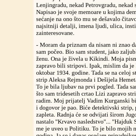
Lenjingradu, nekad Petrovgradu, nekad 
Napisao je svoje memoare u kojima dem
sećanje na ono što mu se dešavalo čitavo
najsitniji detalji, imena ljudi, ulica, ins
zainteresovane.
- Moram da priznam da nisam ni znao da 
sam počeo. Bio sam student, jako zaljub
ženu. Ona je živela u Kikindi. Moja pism
zapravo bili stripovi. Ipak, mislim da je
oktobar 1934. godine. Tada se na celoj s
strip Aleksa Rejmonda i Dešijela Hemeta
To je bila ljubav na prvi pogled. Tada sa
što sam tridesetih crtao Lizi zapravo str
radim. Moj prijatelj Vadim Kurganski bio
i dogovor je pao. Biće detektivski strip,
zapleta. Radnja će se odvijati širom Jugo
nastalo "Krvavo nasledstvo"... "Hajduk S
me je uveo u Politiku. To je bilo mojih
godina. Ja se i danas osećam pripadniko