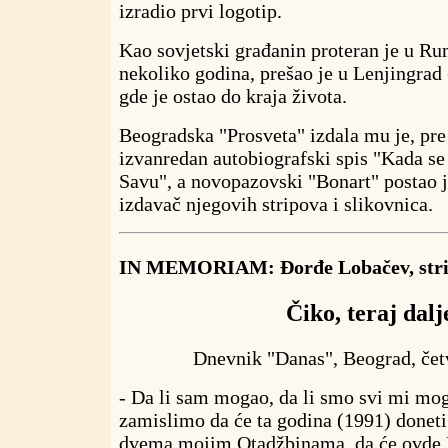
izradio prvi logotip.
Kao sovjetski građanin proteran je u Ru
nekoliko godina, prešao je u Lenjingrad 
gde je ostao do kraja života.
Beogradska "Prosveta" izdala mu je, pre
izvanredan autobiografski spis "Kada se
Savu", a novopazovski "Bonart" postao j
izdavač njegovih stripova i slikovnica.
IN MEMORIAM: Đorđe Lobačev, stri
Čiko, teraj dalj
Dnevnik "Danas", Beograd, četv
- Da li sam mogao, da li smo svi mi mogl
zamislimo da će ta godina (1991) donet
dvema mojim Otadžbinama, da će ovde 