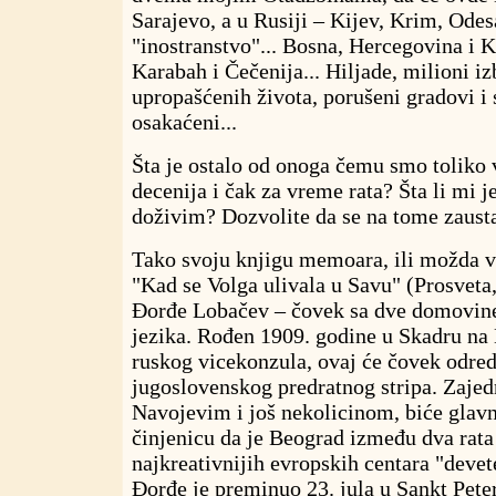
Sarajevo, a u Rusiji – Kijev, Krim, Odesa
"inostranstvo"... Bosna, Hercegovina i K
Karabah i Čečenija... Hiljade, milioni iz
upropašćenih života, porušeni gradovi i s
osakaćeni...
Šta je ostalo od onoga čemu smo toliko 
decenija i čak za vreme rata? Šta li mi j
doživim? Dozvolite da se na tome zaust
Tako svoju knjigu memoara, ili možda v
"Kad se Volga ulivala u Savu" (Prosveta
Đorđe Lobačev – čovek sa dve domovine
jezika. Rođen 1909. godine u Skadru na 
ruskog vicekonzula, ovaj će čovek odred
jugoslovenskog predratnog stripa. Zaje
Navojevim i još nekolicinom, biće glavn
činjenicu da je Beograd između dva rata
najkreativnijih evropskih centara "devet
Đorđe je preminuo 23. jula u Sankt Pete