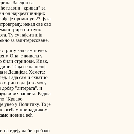
рипа. Заједно са
ће главни "кривац" за
дан од најкреативнијих
рђе је преминуо 23. јула
тровграду, некад све ово
демонстрира потпуно
та. Ту су најситнији
ољно за заинтересоване.
о стрипу кад сам почео.
жену. Она је живела у
о били стрипови. Ипак,
дине. Тада се на целој
да и Дешијела Хемета:
лед. Тада сам и схватио
о стрип и да ја то могу
 добар "литерата", и
збудљивих заплета. Радња
ало "Крваво
је увео у Политику. То је
нас осећам припадником
 само новина већ
 на идеју да би требало