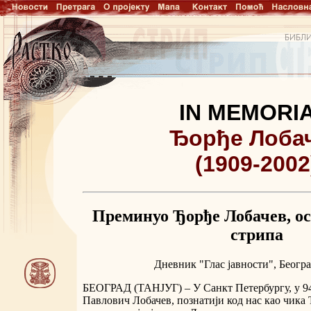
IN MEMORI
Ђорђе Лоба
(1909-2002
Преминуо Ђорђе Лобачев, о
стрипа
Дневник "Глас јавности", Београд
БЕОГРАД (ТАНЈУГ) – У Санкт Петербургу, у 94.
Павлович Лобачев, познатији код нас као чика