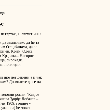
нда
ље
четвртак, 1. август 2002.
и да замислимо да ће та
јим Отаџбинама, да ће
 Кијев, Крим, Одеса,
и Крајина... Нагорни
ца, сирочади,
а, погинули,
и пре пет деценија и чак
ивим? Дозволите да се на
столовни роман "Кад се
вршава Ђорђе Лобачев –
ђен 1909. године у
ула, овај ће човек