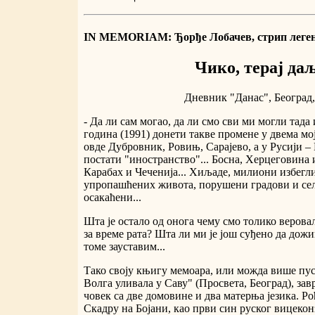
IN MEMORIAM: Ђорђе Лобачев, стрип леге
Чико, терај да
Дневник "Данас", Београд, 
- Да ли сам могао, да ли смо сви ми могли тада 
година (1991) донети такве промене у двема мо
овде Дубровник, Ровињ, Сарајево, а у Русији –
постати "иностранство"... Босна, Херцеговина 
Карабах и Чеченија... Хиљаде, милиони избегли
упропашћених живота, порушени градови и сел
осакаћени...
Шта је остало од онога чему смо толико веровал
за време рата? Шта ли ми је још суђено да дож
томе зауставим...
Тако своју књигу мемоара, или можда више пу
Волга уливала у Саву" (Просвета, Београд), за
човек са две домовине и два матерња језика. Ро
Скадру на Бојани, као први син руског вицеконз