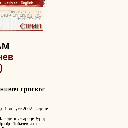
AM
чев
)
снивач српског
, 1. август 2002. године.
 години, умро је Јуриј
 Ђорђе Лобачев или