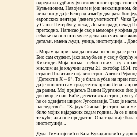
одредити судбину југословенског предратног ст
Кузњецовим, Навојевим и још неколицином, би
чињеницу да је Београд између два рата био је
европских центара "девете уметности". Чика Ђо
у Санкт Петербугу, некад Лењинграду, некад Пе
претходно. Написао је своје мемоаре у којима 
сећање на оно што му се дешавало читавог живо
детаљи, имена људи, улица, институција... Дов
- Морам да признам да нисам ни знао да је реч 
Био сам студент, јако заљубљен у своју будућу 
Кикинди. Моја писма – већина њих – су заправ
мислим да је кључни датум 21. октобар 1934. го
страни Политике појавио стрип Алекса Рејмон
"Детектив X – 9". То је била љубав на први пог
да је оно што сам тридесетих цртао Лизи заправ
да радим. Мој пријатељ Вадим Кургански био је
договор је пао. Биће детективски стрип, пун у
ће се одвијати широм Југославије. Тако је наст
наследство"... "Хајдук Станко" је стрип који ме 
било мојих најдражих седам година. Ја се и да
те куће, али оне предратне. Она тада није била
институција...
Дуда Тимотијевић и Бата Вукадиновић су дошли