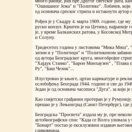
много раније, још пре Другог светског рата, к
"Ошишаног Јежа" и "Политике". Лобачев, који је 
од оснивача српског стрипа и истакнути аутор 
Рођен је у Скадру 4. марта 1909. године, где му
руски конзул. Крштен је на Цетињу, најраније 
је, у време Балканских ратова, у Косовској Ми
и Солуну.
Тридесетих година у листовима "Мика Миш", "
затим и у "Политици" и "Политикином забавник
од аутора Београдског круга, многобројне стрип
"Хајдук Станко", "Барон Минхаузен" , "Плава 
Ру", "Баш Челик"...
Илустровао је књиге, цртао карикатуре и реклам
ослобођењу Београда 1944. године и све до 1949
Један је од оснивача часописа "Дуга", за који ј
Као совјетски грађанин протеран је у Румунију
прешао је у Лењинград (Санкт Петербург), где ј
Београдска "Просвета" издала му је, пре некол
аутобиографски спис "Када се Волга уливала у 
"Бонарт" постао је ексклузивни издавач његов
сликовница.