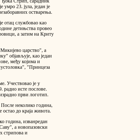
ао Ђока Стрип, сарадник
умро 23. јула, један је
незаборавних остварења.
 је отац службовао као
године детињства провео
тровици, а затим на Криту
Микијево царство", а
у" објављује, као један
ове, међу којима и
пустоловка", "Принцеза
е. Учествовао је у
. радио исте послове.
е израдио први логотип.
. После неколико година,
е остао до краја живота.
ико година, изванредан
Саву", а новопазовски
их стрипова и