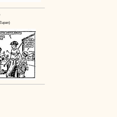
)
Zupan)