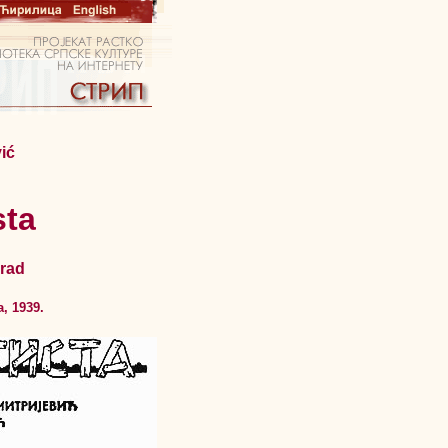
ić
sta
grad
a, 1939.