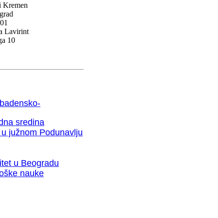
 i Kremen
grad
01
a Lavirint
ga 10
u badensko-
odna sredina
a u južnom Podunavlju
zitet u Beogradu
loške nauke