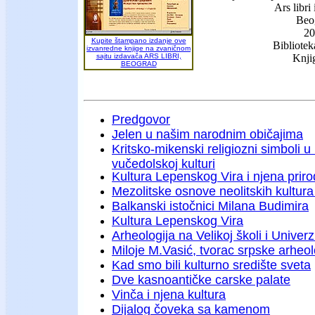
Ars libri
Beo
20
Kupite štampano izdanje ove
Bibliotek
izvanredne knjige na zvaničnom
sajtu izdavača ARS LIBRI,
Knji
BEOGRAD
Predgovor
Jelen u našim narodnim običajima
Kritsko-mikenski religiozni simboli 
vučedolskoj kulturi
Kultura Lepenskog Vira i njena prir
Mezolitske osnove neolitskih kultur
Balkanski istočnici Milana Budimira
Kultura Lepenskog Vira
Arheologija na Velikoj školi i Univer
Miloje M.Vasić, tvorac srpske arheo
Kad smo bili kulturno središte sveta
Dve kasnoantičke carske palate
Vinča i njena kultura
Dijalog čoveka sa kamenom