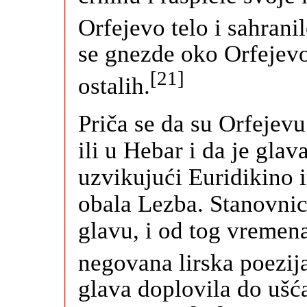
Orfejevo telo i sahran
se gnezde oko Orfejevo
[21]
ostalih.
Priča se da su Orfejevu
ili u Hebar i da je gla
uzvikujući Euridikino i
obala Lezba. Stanovnic
glavu, i od tog vremen
negovana lirska poezij
glava doplovila do ušća