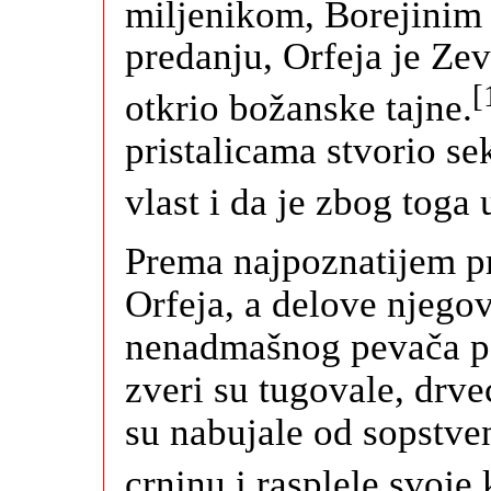
miljenikom, Borejinim
predanju, Orfeja je Ze
[
otkrio božanske tajne.
pristalicama stvorio se
vlast i da je zbog toga 
Prema najpoznatijem pr
Orfeja, a delove njegov
nenadmašnog pevača potr
zveri su tugovale, drve
su nabujale od sopstven
crninu i rasplele svoje 