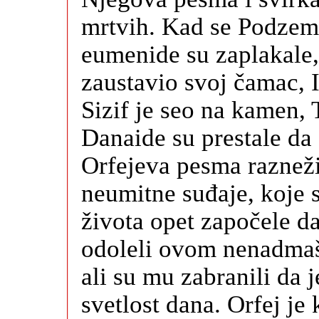
mrtvih. Kad se Podzeml
eumenide su zaplakale,
zaustavio svoj čamac, I
Sizif je seo na kamen, 
Danaide su prestale da 
Orfejeva pesma raznežil
neumitne suđaje, koje 
života opet započele d
odoleli ovom nenadmašn
ali su mu zabranili da 
svetlost dana. Orfej je