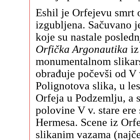
Eshil je Orfejevu smrt 
izgubljena. Sačuvano j
koje su nastale posledn
Orfička Argonautika
iz
monumentalnom slikarst
obrađuje počevši od V v
Polignotova slika, u l
Orfeja u Podzemlju, a s
polovine V v. stare ere
Hermesa. Scene iz Orfe
slikanim vazama (najče