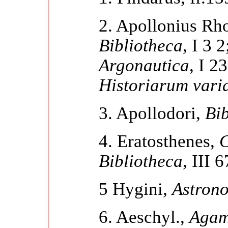
2. Apollonius Rh
Bibliotheca
, I 3 
Argonautica
, I 2
Historiarum vari
3. Apollodori,
Bib
4. Eratosthenes,
C
Bibliotheca
, III 
5 Hygini,
Astrono
6. Aeschyl.,
Agam