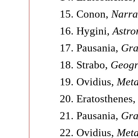
15. Conon,
Narra
16. Hygini,
Astro
17. Pausania,
Gra
18. Strabo,
Geogr
19. Ovidius,
Met
20. Eratosthenes
21. Pausania,
Gra
22. Ovidius,
Met