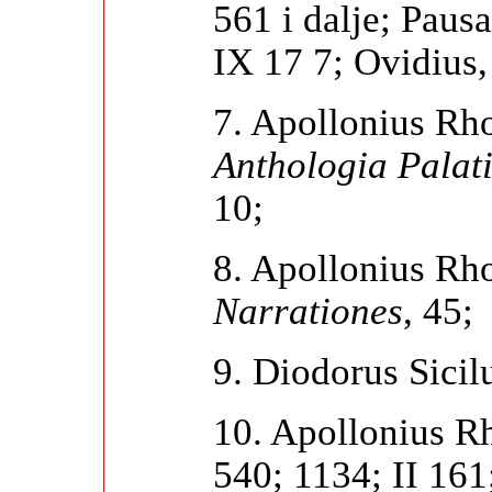
561 i dalje; Paus
IX 17 7; Ovidius
7. Apollonius Rh
Anthologia Palat
10;
8. Apollonius Rh
Narrationes
, 45;
9. Diodorus Sicilu
10. Apollonius R
540; 1134; II 161