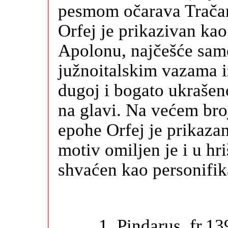
pesmom očarava Tračane
Orfej je prikazivan kao
Apolonu, najčešće sam
južnoitalskim vazama iz
dugoj i bogato ukrašen
na glavi. Na većem bro
epohe Orfej je prikaza
motiv omiljen je i u hr
shvaćen kao personifika
1. Pindarus, fr.13