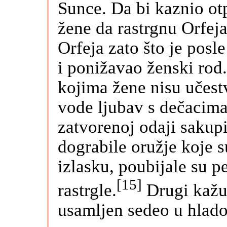
Sunce. Da bi kaznio ot
žene da rastrgnu Orfej
Orfeja zato što je posl
i ponižavao ženski rod.
kojima žene nisu učestv
vode ljubav s dečacima
zatvorenoj odaji sakup
dograbile oružje koje su
izlasku, poubijale su p
[15]
rastrgle.
Drugi kažu 
usamljen sedeo u hlad