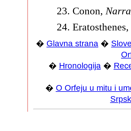
23. Conon,
Narra
24. Eratosthenes
�
Glavna strana
�
Slove
Or
�
Hronologija
�
Rece
�
O Orfeju u mitu i um
Srpsk