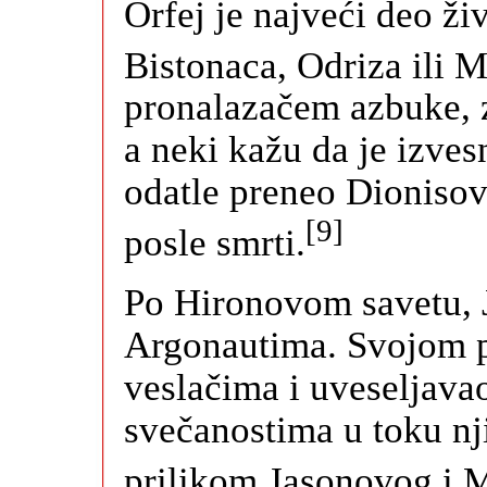
Orfej je najveći deo ži
Bistonaca, Odriza ili 
pronalazačem azbuke, z
a neki kažu da je izves
odatle preneo Dionisov
[9]
posle smrti.
Po Hironovom savetu, J
Argonautima. Svojom p
veslačima i uveseljava
svečanostima u toku n
prilikom Jasonovog i 