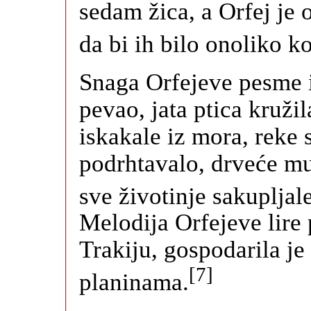
sedam žica, a Orfej je
da bi ih bilo onoliko k
Snaga Orfejeve pesme i
pevao, jata ptica kruži
iskakale iz mora, reke 
podrhtavalo, drveće mu 
sve životinje sakupljal
Melodija Orfejeve lire p
Trakiju, gospodarila je
[7]
planinama.