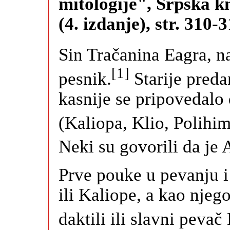
mitologije", Srpska k
(4. izdanje), str. 310-3
Sin Tračanina Eagra, na
[1]
pesnik.
Starije preda
kasnije se pripovedalo 
(Kaliopa, Klio, Polihim
Neki su govorili da je 
Prve pouke u pevanju i
ili Kaliope, a kao njego
daktili ili slavni pevač 