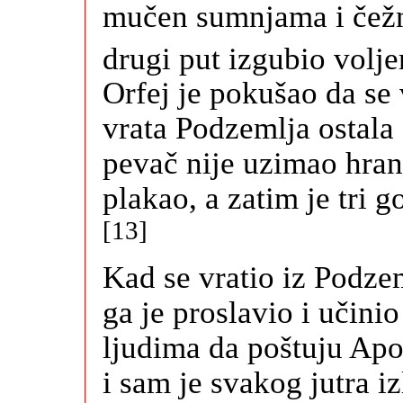
mučen sumnjama i čežnj
drugi put izgubio volje
Orfej je pokušao da se 
vrata Podzemlja ostala
pevač nije uzimao hran
plakao, a zatim je tri 
[13]
Kad se vratio iz Podzem
ga je proslavio i učini
ljudima da poštuju Apo
i sam je svakog jutra i