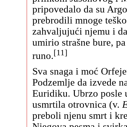
pripovedalo da su Arg
prebrodili mnoge teško
zahvaljujući njemu i d
umirio strašne bure, pa
[11]
runo.
Sva snaga i moć Orfeje
Podzemlje da izvede na
Euridiku. Ubrzo posle u
usmrtila otrovnica (v.
E
preboli njenu smrt i kr
Njegova pesma i svirka 