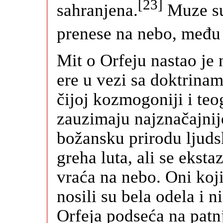
[23]
sahranjena.
Muze su
prenese na nebo, među
Mit o Orfeju nastao je 
ere u vezi sa doktrinam
čijoj kozmogoniji i teo
zauzimaju najznačajnije
božansku prirodu ljuds
greha luta, ali se eksta
vraća na nebo. Oni koji
nosili su bela odela i 
Orfeja podseća na patn