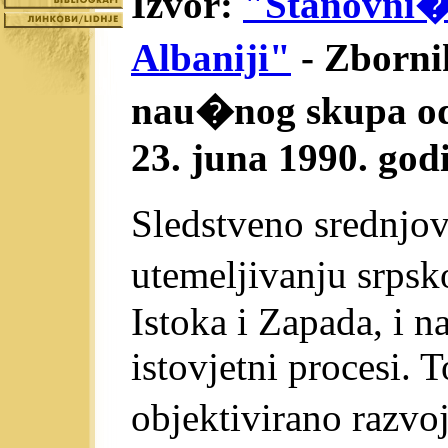
Izvor:
"Stanovni�t
Albaniji"
- Zborn
nau�nog skupa odr
23. juna 1990. god
Sledstveno srednjo
utemeljivanju srps
Istoka i Zapada, i na
istovjetni procesi. T
objektivirano razvo