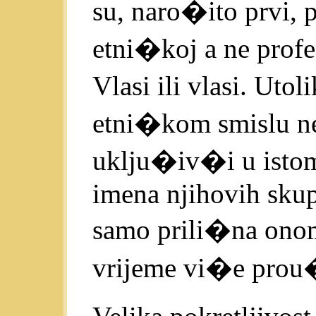
su, naro�ito prvi,
etni�koj a ne profes
Vlasi ili vlasi. Uto
etni�kom smislu ne
uklju�iv�i u istom
imena njihovih skup
samo prili�na onom
vrijeme vi�e prou