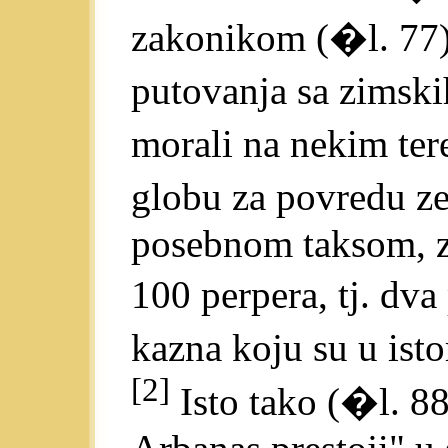
zakonikom (�l. 77)
putovanja sa zimskih
morali na nekim ter
globu za povredu z
posebnom taksom, zv
100 perpera, tj. dv
kazna koju su u ist
[2]
Isto tako (�l. 88