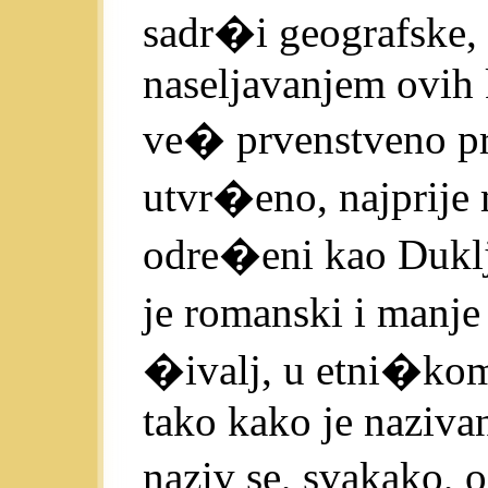
sadr�i geografske, 
naseljavanjem ovih 
ve� prvenstveno pre
utvr�eno, najprije 
odre�eni kao Duklj
je romanski i manje
�ivalj, u etni�kom
tako kako je nazivan
naziv se, svakako, 