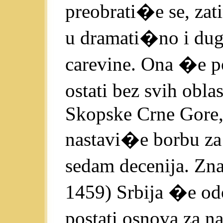
preobrati�e se, zat
u dramati�no i du
carevine. Ona �e p
ostati bez svih obl
Skopske Crne Gore, 
nastavi�e borbu za 
sedam decenija. Zna
1459) Srbija �e odo
postati osnova za n