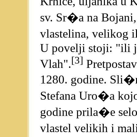
Krnice, uljanika u 
sv. Sr�a na Bojani,
vlastelina, velikog 
U povelji stoji: "ili 
[3]
Vlah".
Pretpostavl
1280. godine. Sli�n
Stefana Uro�a kojo
godine prila�e sel
vlastel velikih i ma