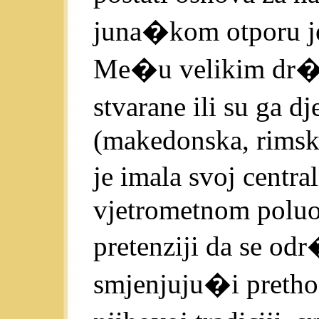
juna�kom otporu j
Me�u velikim dr�a
stvarane ili su ga 
(makedonska, rimska,
je imala svoj centr
vjetrometnom poluos
pretenziji da se odr
smjenjuju�i prethod