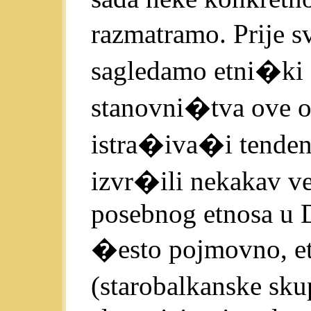
razmatramo. Prije 
sagledamo etni�ki 
stanovni�tva ove ob
istra�iva�i tenden
izvr�ili nekakav vel
posebnog etnosa u D
�esto pojmovno, e
(starobalkanske sku