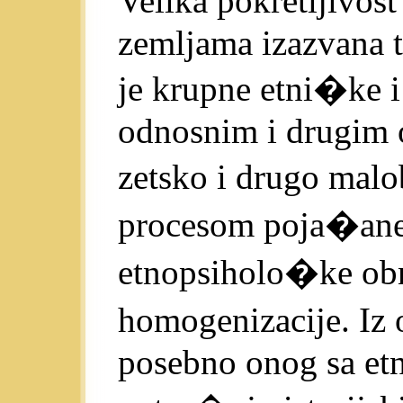
Velika pokretljivos
zemljama izazvana 
je krupne etni�ke 
odnosnim i drugim o
zetsko i drugo ma
procesom poja�ane
etnopsiholo�ke ob
homogenizacije. Iz 
posebno onog sa et