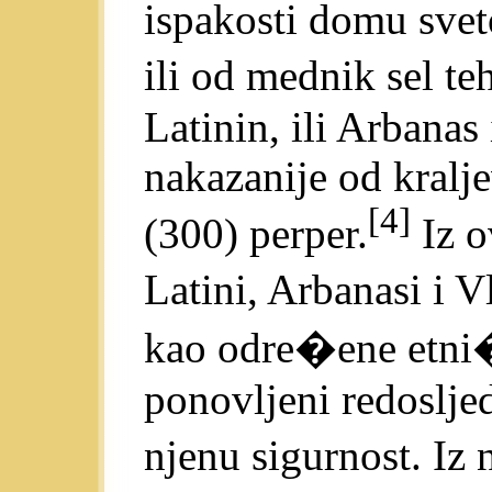
ispakosti domu sveto
ili od mednik sel te
Latinin, ili Arbanas 
nakazanije od kralje
[4]
(300) perper.
Iz o
Latini, Arbanasi i 
kao odre�ene etni�k
ponovljeni redosljed
njenu sigurnost. Iz