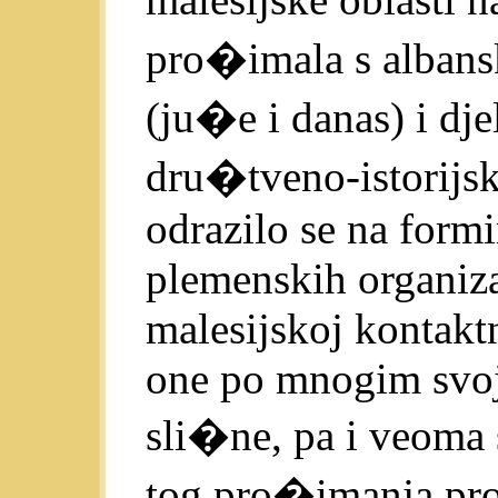
pro�imala s albans
(ju�e i danas) i d
dru�tveno-istorijsk
odrazilo se na formir
plemenskih organiz
malesijskoj kontakt
one po mnogim svoj
sli�ne, pa i veoma 
tog pro�imanja proi