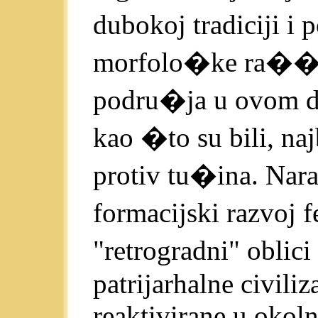
dubokoj tradiciji i
morfolo�ke ra��la
podru�ja u ovom di
kao �to su bili, naj
protiv tu�ina. Nar
formacijski razvoj 
"retrogradni" oblic
patrijarhalne civili
reaktivirane u okoln