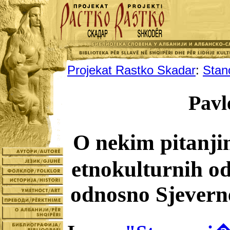
Projekat Rastko Skadar
:
Stan
Pavl
O nekim pitanji
etnokulturnih odn
odnosno Sjeverne