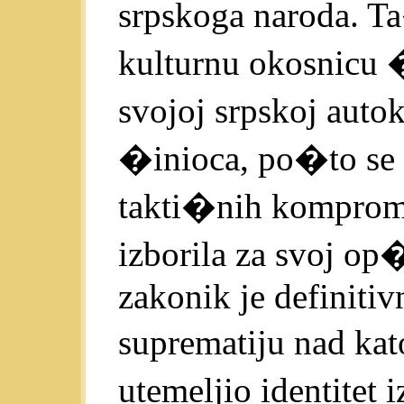
srpskoga naroda. T
kulturnu okosnicu �i
svojoj srpskoj auto
�inioca, po�to se p
takti�nih kompromis
izborila za svoj op
zakonik je definiti
suprematiju nad ka
utemeljio identitet