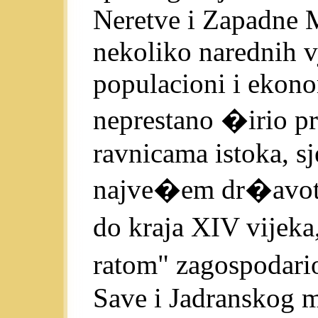
Neretve i Zapadne M
nekoliko narednih 
populacioni i ekon
neprestano �irio p
ravnicama istoka, sj
najve�em dr�avot
do kraja XIV vijek
ratom" zagospodar
Save i Jadranskog mo