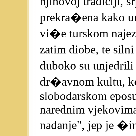
njihovoj tradiciji,
prekra�ena kako u
vi�e turskom najezd
zatim diobe, te siln
duboko su unjedrili 
dr�avnom kultu, k
slobodarskom eposu 
narednim vjekovima 
nadanje", jep je �i