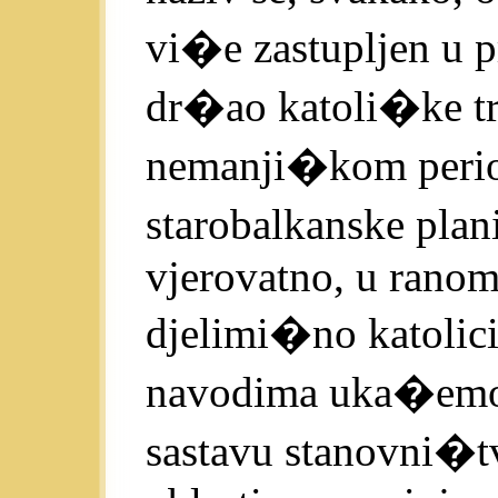
vi�e zastupljen u p
dr�ao katoli�ke tra
nemanji�kom perio
starobalkanske plan
vjerovatno, u ranom
djelimi�no katolici
navodima uka�emo
sastavu stanovni�t