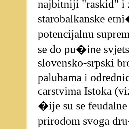
najbitniji "raskid" 
starobalkanske etni
potencijalnu suprem
se do pu�ine svjets
slovensko-srpski br
palubama i odredni
carstvima Istoka (v
�ije su se feudalne 
prirodom svoga dru