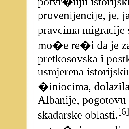
potvr�uju istorijsk
provenijencije, je, 
pravcima migracije
mo�e re�i da je za
pretkosovska i post
usmjerena istorijsk
�iniocima, dolazila
Albanije, pogotovu 
[6
skadarske oblasti.