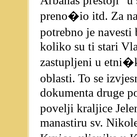
Arbanas prestoji" u 
preno�io itd. Za n
potrebno je navesti
koliko su ti stari Vl
zastupljeni u etni
oblasti. To se izvje
dokumenta druge pol
povelji kraljice Jel
manastiru sv. Nikol