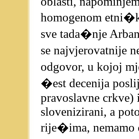
oblasti, napominjem
homogenom etni�ko
sve tada�nje Arbana
se najvjerovatnije
odgovor, u kojoj mj
�est decenija poslij
pravoslavne crkve) i 
slovenizirani, a pot
rije�ima, nemamo d