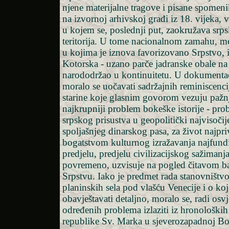
njene materijalne tragove i pisane spomen
na izvornoj arhivskoj građi iz 18. vijeka, 
u kojem se, poslednji put, zaokružava srps
teritorija. U tome nacionalnom zamahu, m
u kojima je iznova favorizovano Srpstvo, i
Kotorska - uzano parče jadranske obale na
narododržao u kontinuitetu. U dokumentaci
moralo se uočavati sadržajnih reminiscenc
starine koje glasnim govorom vezuju pažnj
najkrupniji problem bokeške istorije - pro
srpskog prisustva u geopolitički najvisoči
spoljašnjeg dinarskog pasa, za život najpri
bogatstvom kulturnog izražavanja najfun
predjelu, predjelu civilizacijskog sažimanj
povremeno, uzvisuje na pogled čitavom 
Srpstvu. Iako je predmet rada stanovništv
planinskih sela pod vlašću Venecije i o ko
obavještavati detaljno, moralo se, radi osvj
određenih problema izlaziti iz hronoloških
republike Sv. Marka u sjeverozapadnoj Boki