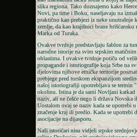
slika regiona. Tako doznajemo kako Herce
Novi, pa time i Boku, naseljavaju na izma
praktično kao prebjezi iz neke unutrašnje 
zemlje, da kao krajišnici brane hrišćansku
Marka od Turaka.
Ovakve tvrdnje predstavljaju šablon za tu
narodne istorije na svim srpskim matičnim
oblastima. I ovakve tvrdnje potiču od vel
propagande i istoriografije koja Srbe na s
djelovima njihove etničke teritorije posma
prebjege pred turskom ekspanzijom sredin
našoj istoriografiji upotrebljava se termin 
okolinu. Istina je da sami Novljani katkad
naziv, ali ne češće nego li država Novska i
Uostalom ovaj se naziv kada se upotrebi u
značenje kraj ili predio. Kada se upotrebi d
asocijacije na dijasporu.
Naši istoričari nisu vidjeli srpske srednjo