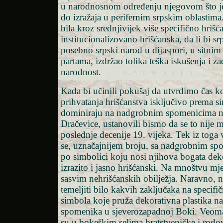
u narodnosnom određenju njegovom što je 
do izražaja u perifernim srpskim oblastima.
bila kroz srednjivijek više specifično hrišća
institucionalizovano hrišćanska, da li bi sr
posebno srpski narod u dijaspori, u sitni
partama, izdržao tolika teška iskušenja i z
narodnost.
Kada bi učinili pokušaj da utvrdimo čas 
prihvatanja hrišćanstva isključivo prema s
dominiraju na nadgrobnim spomenicima n
Dračevice, ustanovili bismo da se to nije 
poslednje decenije 19. vijeka. Tek iz tog
se, uznačajnijem broju, sa nadgrobnim sp
po simbolici koju nosi njihova bogata deko
izrazito i jasno hrišćanski. Na mnoštvu mje
sasvim nehrišćanskih obilježja. Naravno, 
temeljiti bilo kakvih zaključaka na specifič
simbola koje pruža dekorativna plastika n
spomenika u sjeverozapadnoj Boki. Veom
su u bokeškim selima bratstveničke i rodov