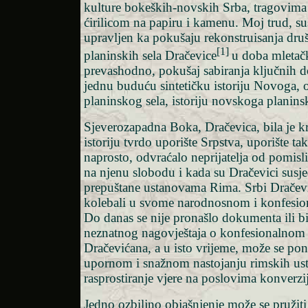
kulture bokeških-novskih Srba, tragovima
ćirilicom na papiru i kamenu. Moj trud, sušt
upravljen ka pokušaju rekonstruisanja dru
[1]
planinskih sela Dračevice
u doba mletač
prevashodno, pokušaj sabiranja ključnih 
jednu buduću sintetičku istoriju Novoga,
planinskog sela, istoriju novskoga planins
Sjeverozapadna Boka, Dračevica, bila je k
istoriju tvrdo uporište Srpstva, uporište ta
naprosto, odvraćalo neprijatelja od pomisli
na njenu slobodu i kada su Dračevici susje
prepuštane ustanovama Rima. Srbi Dračevi
kolebali u svome narodnosnom i konfesio
Do danas se nije pronašlo dokumenta ili b
neznatnog nagovještaja o konfesionalnom
Dračevićana, a u isto vrijeme, može se po
upornom i snažnom nastojanju rimskih us
rasprostiranje vjere na poslovima konverzij
Jedno ozbiljno objašnjenje može se pružit