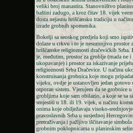
veliki broj manastira. Stanovništvo planin
baštini zadugo, a kroz čitav 18. vijek veom
dosta nejasnu hrišćansku tradiciju u načinu
izrade grobnih spomenika.
Bokelji sa seoskog predjela koji smo ispiti
dolaze u crkvu i to je nesumnjivo prostor 
hrišćanske religioznosti dračevićkih Srba.
je, međutim, prostor za groblje (mada ne i 
ukopavanje) i prostor za iskazivanje prijeh
religioznosti Srba Dračevice. U načinu uk
konstruisanja grobnica koje mogu pripadati
vijeku, ovdje je ustanovljen jedan gotovo
otporan sistem. Vjerujem da se grobnice 
grobljima koje sam obilazio, a koje se sa
smjestiti u 18. ili 19. vijek, u načinu konst
onima koje obilježavaju visoko-srednjov
pravoslavnih Srba u susjednoj Hercegovini
pretraživanja i pažljivo iščitavanje simbol
grobnim poklopnicama u planinskim selim