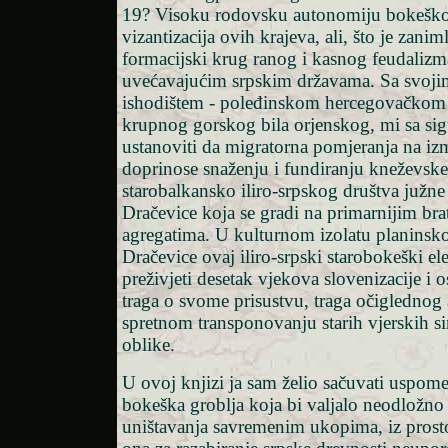
19? Visoku rodovsku autonomiju bokeškog
vizantizacija ovih krajeva, ali, što je zanim
formacijski krug ranog i kasnog feudalizma
uvećavajućim srpskim državama. Sa svoj
ishodištem - poleđinskom hercegovačkom
krupnog gorskog bila orjenskog, mi sa s
ustanoviti da migratorna pomjeranja na iz
doprinose snaženju i fundiranju kneževsk
starobalkansko iliro-srpskog društva južn
Dračevice koja se gradi na primarnijim br
agregatima. U kulturnom izolatu planinsko
Dračevice ovaj iliro-srpski starobokeški e
preživjeti desetak vjekova slovenizacije i o
traga o svome prisustvu, traga očiglednog 
spretnom transponovanju starih vjerskih 
oblike.
U ovoj knjizi ja sam želio sačuvati uspome
bokeška groblja koja bi valjalo neodložno
uništavanja savremenim ukopima, iz prosto