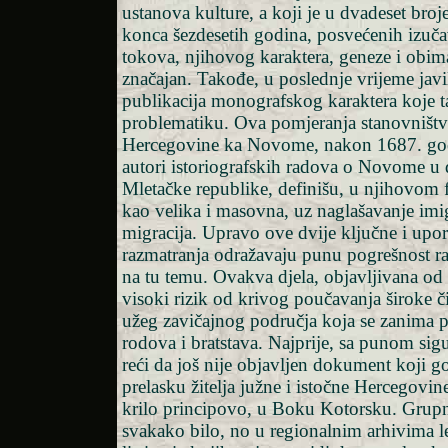
ustanova kulture, a koji je u dvadeset broj
konca šezdesetih godina, posvećenih izuč
tokova, njihovog karaktera, geneze i obim
značajan. Takođe, u poslednje vrijeme javil
publikacija monografskog karaktera koje t
problematiku. Ova pomjeranja stanovništv
Hercegovine ka Novome, nakon 1687. god
autori istoriografskih radova o Novome u
Mletačke republike, definišu, u njihovom
kao velika i masovna, uz naglašavanje imi
migracija. Upravo ove dvije ključne i upor
razmatranja odražavaju punu pogrešnost r
na tu temu. Ovakva djela, objavljivana od
visoki rizik od krivog poučavanja široke č
užeg zavičajnog područja koja se zanima 
rodova i bratstava. Najprije, sa punom si
reći da još nije objavljen dokument koji
prelasku žitelja južne i istočne Hercegovin
krilo principovo, u Boku Kotorsku. Grupn
svakako bilo, no u regionalnim arhivima le