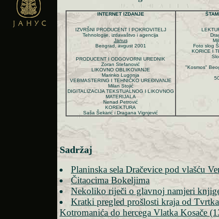
INTERNET IZDANJE
ŠTAM
IZVRŠNI PRODUCENT I POKROVITELJ
LEKTU
Tehnologije, izdavaštvo i agencija
Dra
Janus
Mi
Beograd,
avgust
2001
Foto slog 
KORICE I 
Sl
PRODUCENT I ODGOVORNI UREDNIK
Zoran Stefanović
"Kosmos" Beog
LIKOVNO OBLIKOVANJE
Marinko Lugonja
50
VEBMASTERING I TEHNIČKO UREĐIVANJE
Milan Stojić
DIGITALIZACIJA TEKSTUALNOG I LIKOVNOG
MATERIJALA
Nenad Petrović
KOREKTURA
Saša Šekarić i Dragana Vignjević
Sadržaj
Planinska sela Dračevice pod vlašću V
Čitaocima Bokeljima
Nekoliko riječi o glavnoj namjeri knjig
Kratki pregled prošlosti kraja od Tvrtk
Kotromanića do hercega Vlatka Kosače (