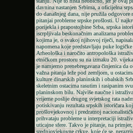
stanju. Nije to ništa neobično, jer je ovaj 
davnina nastanjen Srbima, a oficijelna srps
do današnjeg dana, nije pružila odgovore n
pitanjai probleme srpske prošlosti. U najk
porijekla i prapostojbine Srba, srpska istori
iscrpljivala beskonačnim analizama proble
kojima je, o svakoj njihovoj riječi, napisal
napomena koje predstavljaju puke logičke 
Arheološka i naročito antropološka istraž
etničkom prostoru su na izmaku 20. vijeka
je namjerno prenebregavana činjenica da 
važna pitanja leže pod zemljom, u ostacima
kulture dinarskih planinskih i obalskih Sr
skeletnim ostacima rasutim i rasipanim s
planinskom bilu. Najviše naučne i istraživ
vrijeme poslije drugog svjetskog rata nad
potiskivanju rezultata srpskih istoričara ko
prošlovjekovnoj i predratnoj nacionalističk
prihvataju probleme u interpretaciji istraž
uticajne sfere. Takvo je pitanje, na primje
srednjovjekovne crkve, koje će se, nerazri