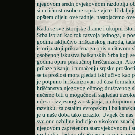
njegovom srednjovjekovnom razdoblju ob
sintetičnost osobene srpske vjere. U daljnj
opštem dijelu ove radnje, nastojaćemo ove 
Kada se sve istorijske drame i ukupni istor
Srba isprati kao tok razvoja jednoga, u pos
godina isključivo hrišćanskog naroda, tad
istorija stoji prikraćena za opis u čitavom
osobenog iskustva balkanskih Srba koji se
godina opiru praktičnoj hrišćanizaciji. Ako 
prilaze pisanju i tumačenju srpske prošlos
se ta prošlost mora gledati isključivo kao 
je potpuno hrišćanizovan od časa formalno
hrišćanstva njegovog elitnog društvenog sl
nećemo biti u mogućnosti sagledati uzroke 
udesa i izvjesnog zaostajanja, u ukupnom
razvitku, za ostalim evropskim i balkansk
je u naše doba tako izrazito. Uvijek će nas
sve one ozbiljne indicije o visokom znača
njegovom zapretenom starovjekovnom i 
razdoblju. Jedino objašnjenje za sve istori