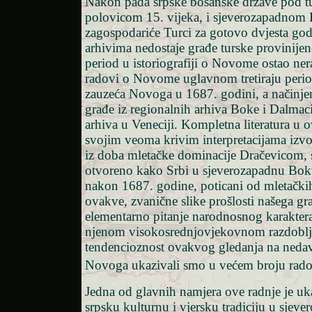
Nakon pada srpske bosanske države pod tu
polovicom 15. vijeka, i sjeverozapadno
zagospodariće Turci za gotovo dvjesta go
arhivima nedostaje građe turske provinijenc
period u istoriografiji o Novome ostao nera
radovi o Novome uglavnom tretiraju peri
zauzeća Novoga u 1687. godini, a načinje
građe iz regionalnih arhiva Boke i Dalmac
arhiva u Veneciji. Kompletna literatura u o
svojim veoma krivim interpretacijama izv
iz doba mletačke dominacije Dračevicom, 
otvoreno kako Srbi u sjeverozapadnu Boku
nakon 1687. godine, poticani od mletačkih
ovakve, zvanične slike prošlosti našega gr
elementarno pitanje narodnosnog karakter
njenom visokosrednjovjekovnom razdoblj
tendencioznost ovakvog gledanja na nedav
Novoga ukazivali smo u većem broju rad
Jedna od glavnih namjera ove radnje je uk
srpsku kulturnu i vjersku tradiciju u sjev