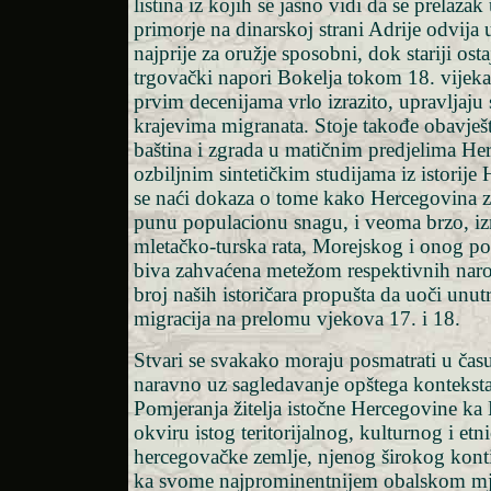
listina iz kojih se jasno vidi da se prelaza
primorje na dinarskoj strani Adrije odvija u
najprije za oružje sposobni, dok stariji os
trgovački napori Bokelja tokom 18. vijeka
prvim decenijama vrlo izrazito, upravljaju
krajevima migranata. Stoje takođe obavješ
baština i zgrada u matičnim predjelima He
ozbiljnim sintetičkim studijama iz istorij
se naći dokaza o tome kako Hercegovina z
punu populacionu snagu, i veoma brzo, i
mletačko-turska rata, Morejskog i onog p
biva zahvaćena metežom respektivnih naro
broj naših istoričara propušta da uoči unutr
migracija na prelomu vjekova 17. i 18.
Stvari se svakako moraju posmatrati u čas
naravno uz sagledavanje opštega konteksta
Pomjeranja žitelja istočne Hercegovine ka 
okviru istog teritorijalnog, kulturnog i etn
hercegovačke zemlje, njenog širokog kont
ka svome najprominentnijem obalskom mje