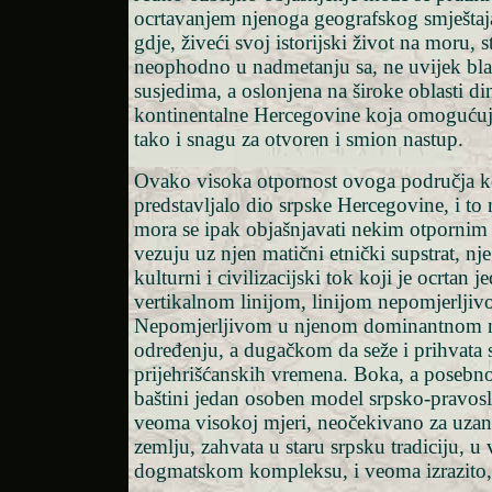
ocrtavanjem njenoga geografskog smještaja
gdje, živeći svoj istorijski život na moru, 
neophodno u nadmetanju sa, ne uvijek b
susjedima, a oslonjena na široke oblasti di
kontinentalne Hercegovine koja omoguću
tako i snagu za otvoren i smion nastup.
Ovako visoka otpornost ovoga područja ko
predstavljalo dio srpske Hercegovine, i to 
mora se ipak objašnjavati nekim otpornim
vezuju uz njen matični etnički supstrat, nj
kulturni i civilizacijski tok koji je ocrtan
vertikalnom linijom, linijom nepomjerlji
Nepomjerljivom u njenom dominantnom 
određenju, a dugačkom da seže i prihvata
prijehrišćanskih vremena. Boka, a posebn
baštini jedan osoben model srpsko-pravosl
veoma visokoj mjeri, neočekivano za uza
zemlju, zahvata u staru srpsku tradiciju, u 
dogmatskom kompleksu, i veoma izrazito,