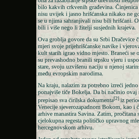
ona za razabiranje srpske drevnosti neupo
bilo kakvih crkvenih građevina. Činjenica
nisu uvijek i jasno hrišćanska nikako ne g
se u njima sahranjivali nisu bili hrišćani. 
bili i više nego li žitelji susjednih krajeva.
Ova groblja govore da su Srbi Dračevice č
mjeri svoje prijehrišćanske navike i vjerov
kult starih igrao vidno mjesto. Braneći se o
su prevashodno branili srpsku vjeru i usp
stare, svoju uzvišenu naciju u njenoj starin
među evropskim narodima.
Na kraju, nalazim za potrebno izreći jedno
ponajviše tiče Bokelja. Da bi načinio ovaj 
[2]
prepisao sva ćirilska dokumenta
iz peri
Venecije sjeverozapadnom Bokom, kao i ći
arhive manastira Savina. Zatim, pročitana 
cjelokupna regesta političko upravnog mle
hercegnovskom arhivu.