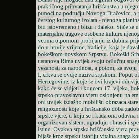
praktičnog prihvatanja hrišćanstva u njego
punoći na području Novoga-Dračevice, a
čvrstog kulturnog izolata - njenoga planin
biti istovremeno i blizu i daleko. Stiče se u
materijalne tragove osobene kulture njeno
veoma otpornom probijanju iz dubina prije
do u novije vrijeme, tradicije, koja je dava
bokeškom-novskom Srpstvu. Bokeški Srbi
ustanova Rima uvijek svoju odlučnu snagu
vezanosti za narodnost, a potom, za svoju
I, crkva se ovdje naziva srpskom. Poput ob
Hercegovine, iz koje se ovi krajevi oduvij
kako će se vidjeti i koncem 17. vijeka, bok
srpsko-pravoslavnu vjeru oslonjenu na etn
oni uvijek izdašno mobilišu obrazaca stare
religioznosti koje u hrišćansko doba zadob
srpske vjere, u koju se i kada ona odavna 
organizovan sistem, ugrađuju obrasci i spe
istine. Ovakva srpska hrišćanska vjera pr
bijaše kroz srpsku istoriju vitalna snaga ko