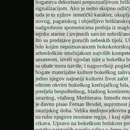
bogatstva dekorisani prepoznatljivom hri
signalizacijom. Ako je nešto skupno odlič
tada je to njihov sintetički karakter, okuplj
novog, paganskog i ubjedljivo hrišćansk
nadgrobnim spomenicima probija iz maglo
srpske starine i izvjesnih sasvim nehrišćans
što su predstave gorućih nebeskih tijela. 
bilo kojim nepoznavaocem bokokotorskog 
arheološkim stručnjakom najviših kompeten
amaterom, izveli ugodan izlet u bokeška b
sa obale mora naviše, i najpovršniji pogled
bogate materijalne kulture bokeškog zaliv
jedno njegov najraniji kulturni život začet
oštrom okviru bokeškog krečnjačkog bila
predjela bespoštednog, hladnog kontinenta
izrazitog, vlažnog Mediterana. Između mor
je davno pisao Fernan Brodel, suprotnost je
istorijskog doba. Velika srednjovjekovna g
na rubu njegove montane regije, i kraj nji
crkava. Upravo na bokeškom brdskom pre
ostatke najstarijih naselja zaliva o čemu će