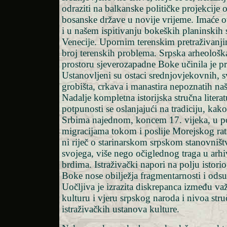
odraziti na balkanske političke projekcije
bosanske države u novije vrijeme. Imaće o
i u našem ispitivanju bokeških planinskih 
Venecije. Upornim terenskim pretraživanji
broj terenskih problema. Srpska arheološk
prostoru sjeverozapadne Boke učinila je p
Ustanovljeni su ostaci srednjovjekovnih, 
grobišta, crkava i manastira nepoznatih našo
Nadalje kompletna istorijska stručna literat
potpunosti se oslanjajući na tradiciju, kako
Srbima najednom, koncem 17. vijeka, u p
migracijama tokom i poslije Morejskog rat
ni riječ o starinarskom srpskom stanovništ
svojega, više nego očiglednog traga u arh
brdima. Istraživački napori na polju istorio
Boke nose obilježja fragmentarnosti i odsu
Uočljiva je izrazita diskrepanca između važ
kulturu i vjeru srpskog naroda i nivoa str
istraživačkih ustanova kulture.