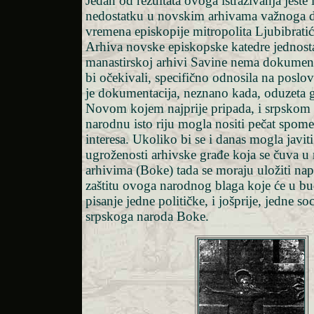
Jedan od rezultata ovoga istraživanja jeste 
nedostatku u novskim arhivama važnoga di
vremena episkopije mitropolita Ljubibrati
Arhiva novske episkopske katedre jednost
manastirskoj arhivi Savine nema dokumena
bi očekivali, specifično odnosila na poslo
je dokumentacija, neznano kada, oduzeta 
Novom kojem najprije pripada, i srpskom 
narodnu isto riju mogla nositi pečat spom
interesa. Ukoliko bi se i danas mogla javit
ugroženosti arhivske građe koja se čuva u
arhivima (Boke) tada se moraju uložiti na
zaštitu ovoga narodnog blaga koje će u b
pisanje jedne političke, i jošprije, jedne soc
srpskoga naroda Boke.