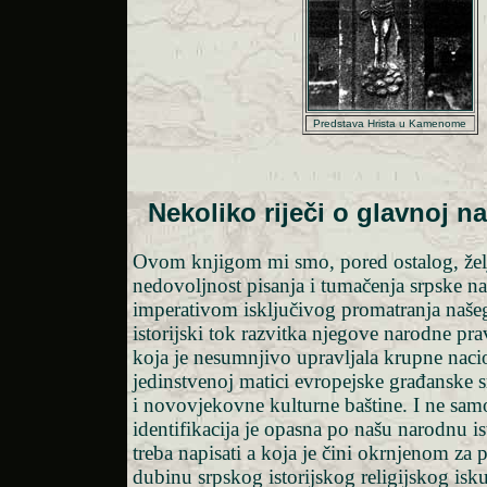
Predstava Hrista u Kamenome
Nekoliko riječi o glavnoj na
Ovom knjigom mi smo, pored ostalog, želj
nedovoljnost pisanja i tumačenja srpske nar
imperativom isključivog promatranja naše
istorijski tok razvitka njegove narodne pr
koja je nesumnjivo upravljala krupne naci
jedinstvenoj matici evropejske građanske 
i novovjekovne kulturne baštine. I ne sa
identifikacija je opasna po našu narodnu is
treba napisati a koja je čini okrnjenom za
dubinu srpskog istorijskog religijskog isk