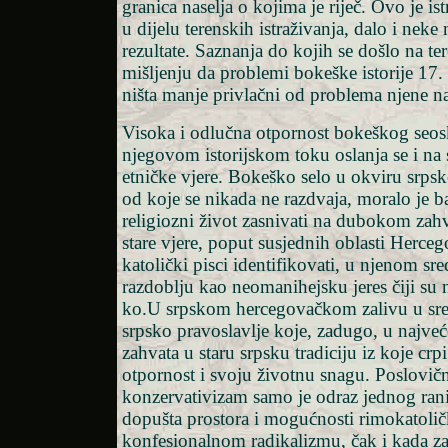
granica naselja o kojima je riječ. Ovo je is
u dijelu terenskih istraživanja, dalo i nek
rezultate. Saznanja do kojih se došlo na te
mišljenju da problemi bokeške istorije 17. 
ništa manje privlačni od problema njene na
Visoka i odlučna otpornost bokeškog seo
njegovom istorijskom toku oslanja se i na
etničke vjere. Bokeško selo u okviru srps
od koje se nikada ne razdvaja, moralo je baš
religiozni život zasnivati na dubokom zah
stare vjere, poput susjednih oblasti Herceg
katolički pisci identifikovati, u njenom 
razdoblju kao neomanihejsku jeres čiji su n
ko.U srpskom hercegovačkom zalivu u sre
srpsko pravoslavlje koje, zadugo, u najve
zahvata u staru srpsku tradiciju iz koje cr
otpornost i svoju životnu snagu. Poslovič
konzervativizam samo je odraz jednog rani
dopušta prostora i mogućnosti rimokatol
konfesionalnom radikalizmu, čak i kada za