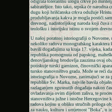
odigrala tolerantnu ulogu crkve po miritelj
sabirateljice. Isto tako, srpska će narodna
dugu koji hrišćanska crkva odužuje Hristu,
produbljavanja kakva je mogla postići sa
drevnog, nadistorijskog naroda koji čuva 
teološku i istorijsku istinu o svojem dre
U našoj poratnoj istoriografiji o Novome, 
nekoliko radova monografskog karaktera k
bavili događajima sa kraja 17. vijeka, kad
republika pomognuta od papskog, maltešk
đenovljanskog brodovlja zauzima ovaj oba
potiskuje turski garnizon, činovnički apar
tursko stanovništvo grada. Može se reći da
istoriografija o Novome, zanimajući se za
republike Sv. Marka, najviše bavila objaš
razlaganjem zgusnutih događaja nakon ča
ovladavanja ovim dijelom zaliva, te proce
stanovništva južne i istočne Hercegovine 
radova kojisu u obliku stručnih priloga ob
za nauku, kulturu i umjetnost "Boka", u i