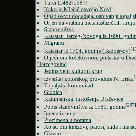
Turci (1482-1687)
Kako je Mlečić osvojio Novi
Opšti okvir događaja, osnivanje topalj
Orjen na vratima metanastazičkih struja
Stanovništvo
Katastar Herceg-Novoga iz 1690. godi
Migranti
[1
Katastar iz 1704. godine (Badoer-ov)
O jednom kolektivnom prelasku u Drač
Hercegovine
Jedinstveni kulturni krug
[
Izvještaj kotorskog providura N. Erika
Topaljska komunitad
Granica
Katunjanska pustošenja Dračevice
[267]
Popis stanovništva iz 1780. godine
Imena iz nota
Prezimena u notama
Ko su bili knezovi, parosi, suđe i majs
Glavari