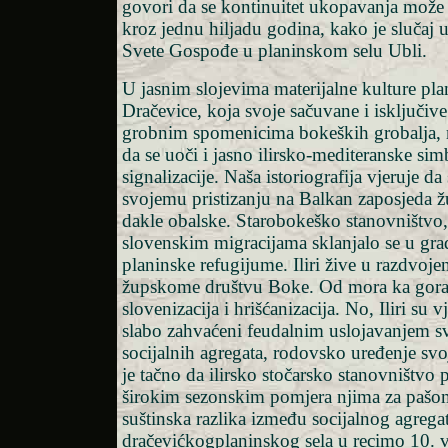
govori da se kontinuitet ukopavanja može 
kroz jednu hiljadu godina, kako je slučaj 
Svete Gospođe u planinskom selu Ubli.
U jasnim slojevima materijalne kulture pla
Dračevice, koja svoje sačuvane i isključive
grobnim spomenicima bokeških grobalja, 
da se uoči i jasno ilirsko-mediteranske sim
signalizacije. Naša istoriografija vjeruje da
svojemu pristizanju na Balkan zaposjeda žu
dakle obalske. Starobokeško stanovništvo,
slovenskim migracijama sklanjalo se u gra
planinske refugijume. Iliri žive u razdvoje
župskome društvu Boke. Od mora ka gora
slovenizacija i hrišćanizacija. No, Iliri su 
slabo zahvaćeni feudalnim uslojavanjem s
socijalnih agregata, rodovsko uređenje svo
je tačno da ilirsko stočarsko stanovništvo 
širokim sezonskim pomjera njima za pašo
suštinska razlika između socijalnog agrega
dračevićkogplaninskog sela u recimo 10. v