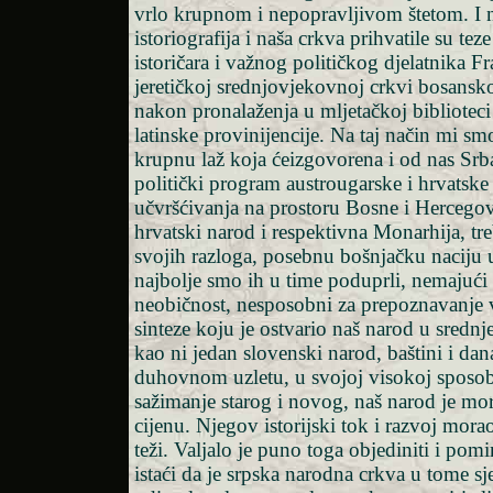
vrlo krupnom i nepopravljivom štetom. I 
istoriografija i naša crkva prihvatile su tez
istoričara i važnog političkog djelatnika 
jeretičkoj srednjovjekovnoj crkvi bosansk
nakon pronalaženja u mljetačkoj bibliote
latinske provinijencije. Na taj način mi s
krupnu laž koja ćeizgovorena i od nas Srba
politički program austrougarske i hrvatske 
učvršćivanja na prostoru Bosne i Hercegov
hrvatski narod i respektivna Monarhija, tre
svojih razloga, posebnu bošnjačku naciju 
najbolje smo ih u time poduprli, nemajući
neobičnost, nesposobni za prepoznavanje
sinteze koju je ostvario naš narod u srednj
kao ni jedan slovenski narod, baštini i d
duhovnom uzletu, u svojoj visokoj sposobn
sažimanje starog i novog, naš narod je mor
cijenu. Njegov istorijski tok i razvoj morao 
teži. Valjalo je puno toga objediniti i pomi
istaći da je srpska narodna crkva u tome s