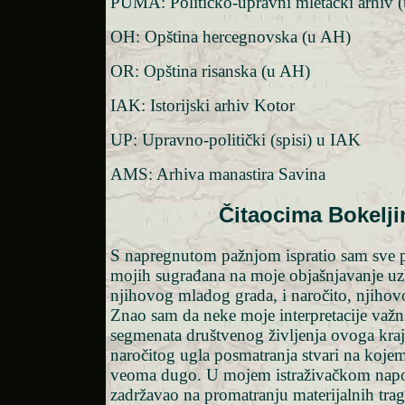
PUMA: Političko-upravni mletački arhiv 
OH: Opština hercegnovska (u AH)
OR: Opština risanska (u AH)
IAK: Istorijski arhiv Kotor
UP: Upravno-politički (spisi) u IAK
AMS: Arhiva manastira Savina
Čitaocima Bokelj
S napregnutom pažnjom ispratio sam sve p
mojih sugrađana na moje objašnjavanje uz
njihovog mladog grada, i naročito, njihov
Znao sam da neke moje interpretacije važni
segmenata društvenog življenja ovoga kraj
naročitog ugla posmatranja stvari na koje
veoma dugo. U mojem istraživačkom napor
zadržavao na promatranju materijalnih tr