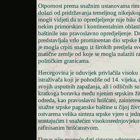
Otpornost prema snažnim ustanovama rim
dolazi od pridržavanja temeljnog nikejsko
mogli vidjeti da to opredjeljenje nije bilo
nekim primorskim i kontinentalnim oblast
baštinile isto pravoslavno opredjeljenje. D
predstavljala vrlo prominentan dio srpske
je mogla crpiti snagu iz širokih predjela s
matične zemlje od koje se mogla nalaziti 
političkim granicama.
Hercegovina je oduvijek privlačila visoku 
istraživača koji je pohodiše od 14. vijeka, 
svojih usputnih zapažanja, ali i odličnih su
kratkoga boravka među njenim srpskim žite
odreda, kao pravoslavni hrišćani, zaintere
snažne srpske paganske baštine u čijoj živ
ostvarena velika sinteza srpske vjere u je
srastajućim i snažećim visokosrednjovje
rafinisanim hrišćanstvom.
Danas nije moguće dati siguran odgovor 