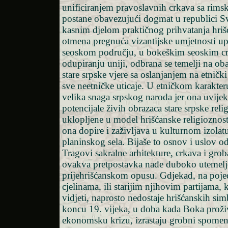
unificiranjem pravoslavnih crkava sa rims
postane obavezujući dogmat u republici S
kasnim djelom praktičnog prihvatanja hriš
otmena pregnuća vizantijske umjetnosti 
seoskom području, u bokeškim seoskim c
odupiranju uniji, odbrana se temelji na ob
stare srpske vjere sa oslanjanjem na etnički
sve neetničke uticaje. U etničkom karakteru 
velika snaga srpskog naroda jer ona uvije
potencijale živih obrazaca stare srpske reli
uklopljene u model hrišćanske religioznost
ona dopire i zaživljava u kulturnom izola
planinskog sela. Bijaše to osnov i uslov od
Tragovi sakralne arhitekture, crkava i grob
ovakva pretpostavka nađe duboko utemelj
prijehrišćanskom opusu. Gdjekad, na poje
cjelinama, ili starijim njihovim partijama, 
vidjeti, naprosto nedostaje hrišćanskih sim
koncu 19. vijeka, u doba kada Boka prož
ekonomsku krizu, izrastaju grobni spomen