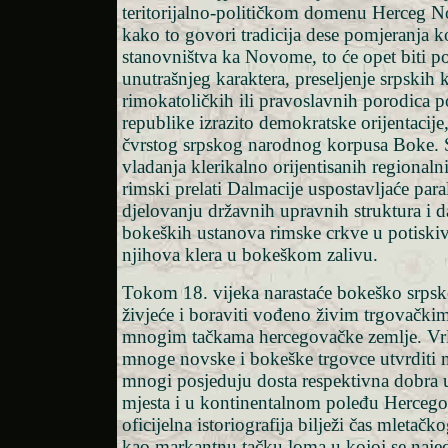
teritorijalno-političkom domenu Herceg 
kako to govori tradicija dese pomjeranja
stanovništva ka Novome, to će opet biti po
unutrašnjeg karaktera, preseljenje srpskih
rimokatoličkih ili pravoslavnih porodica p
republike izrazito demokratske orijentacije,
čvrstog srpskog narodnog korpusa Boke.
vladanja klerikalno orijentisanih regionaln
rimski prelati Dalmacije uspostavljaće para
djelovanju državnih upravnih struktura i d
bokeških ustanova rimske crkve u potiskiv
njihova klera u bokeškom zalivu.
Tokom 18. vijeka narastaće bokeško srpsk
živjeće i boraviti vođeno živim trgovački
mnogim tačkama hercegovačke zemlje. Vrlo
mnoge novske i bokeške trgovce utvrditi mj
mnogi posjeduju dosta respektivna dobra 
mjesta i u kontinentalnom poleđu Hercego
oficijelna istoriografija bilježi čas mleta
kao markantnu tačku loma u kojoj se naje