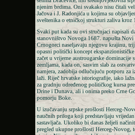
selima Dračevice, niti srednjovjekovna srp
njenim brdima. Oni svakako nisu čitali ve
Jačova i J. Radonjića u kojima su objavljen
sveštenika o etničkoj strukturi zaliva kroz 
Svaki put kada su ovi stručnjaci napisali d
stanovništvo Novoga 1687. napušta Novi 
Crnogorci naseljavaju njegovu krajinu, tr
opasni politički koncept ekspanzionističke
začet u vrijeme austrougarske dominacije 
zemljama, kada on, sasvim slab za ostvariv
namjera, zadobija odlučujuću potporu za 
laži. Riječ hrvatske istoriografije, iako laž
za gradnju određenog političkog kursa p
Drine i Dunava, ali i onima preko Crne G
pomorju Boke.
U izučavanju srpske prošlosti Herceg-Nov
naučnih priloga koji predstavljaju vrijeda
sastavljača. Ukoliko bi danas željeli načinit
pregled ukupne prošlosti Herceg-Novog, to