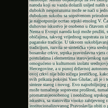
naroda koji su vazda dolazili usljed naših 
dubokih nesporazuma može se naći u jedn
dubokom sukobu sa sopstvenom prirodom 
je najpotpunije ocrtao srpski etnolog V. 
duhovno iskustvo je osobeno u čitavom 
Nema u Evropi naroda koji može pružiti, 
običajima, takvog vrijednog supstrata za 
paganske tradicije. U takvom sukobljavan
tradicijom, razvila se sintetička vjera sred
bosanske crkve, srpska pravoslavna vjera 
postulatima i elementima starovjerskog nasl
omogućeno u kulturnom izolatu srednjovj
Hercegovine, a u punoj državnoj autonomi
ovoj crkvi nije bilo ničega jeretičkog, kako
svih prikaza pokojni Vaso Glušac, ali je i t
sinteze starog i novog. Evo najozbiljnijeg
može tumačenje sopstvene prošlosti, tumač
promatranjeosobenog i neobičnog srpsk
iskustva, sa stanovišta visoko zahtjevnog 
institucionalizovanog Pravoslavlja obiti o 