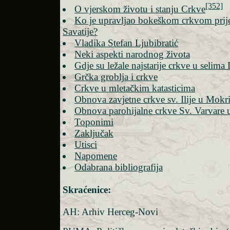
[352]
O vjerskom životu i stanju Crkve
Ko je upravljao bokeškom crkvom prij
Savatije?
Vladika Stefan Ljubibratić
Neki aspekti narodnog života
Gdje su ležale najstarije crkve u selima
Grčka groblja i crkve
Crkve u mletačkim katasticima
Obnova zavjetne crkve sv. Ilije u Mok
Obnova parohijalne crkve Sv. Varvare
Toponimi
Zaključak
Utisci
Napomene
Odabrana bibliografija
Skraćenice:
AH: Arhiv Herceg-Novi