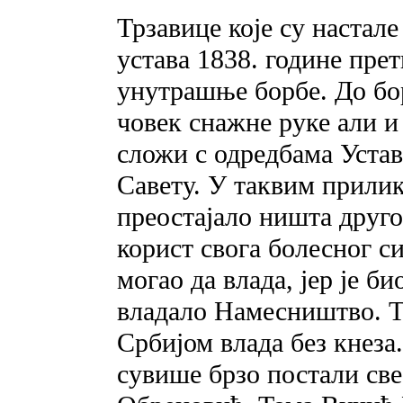
Трзавице које су настал
устава 1838. године прет
унутрашње борбе. До бо
човек снажне руке али и
сложи с одредбама Устава
Савету. У таквим прили
преостајало ништа друго
корист свога болесног с
могао да влада, јер је б
владало Намесништво. То
Србијом влада без кнеза.
сувише брзо постали св