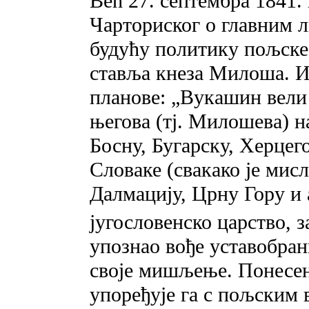
Већ 27. септембра 1841.
Чарториског о главним л
будућу политику пољске 
ставља кнеза Милоша. И
планове: „Вукашин вели 
његова (тј. Милошева) н
Босну, Бугарску, Херцего
Словаке (свакако је мис
Далмацију, Црну Гору и 
југословенско царство, з
упознао вође уставобран
своје мишљење. Понесен
упоређује га с пољским