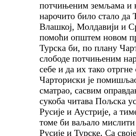
потчињеним земљама и н
нарочито било стало да 
Влашкој, Молдавији и Ср
помоћи општем новом пр
Турска би, по плану Чарт
слободе потчињеним наро
себе и да их тако отргне
Чарториски је помишљао
сматрао, сасвим оправдан
сукоба читава Пољска ус
Русије и Аустрије, а тим
томе би ваљало мислити 
Русије и Турске. Са сво