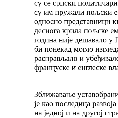
су се српски политичари
су им пружали пољски е
односно представници к
деснога крила пољске ем
година није дешавало у 
би понекад могло изгледа
расправљало и убеђивало
француске и енглеске вл
Зближавање уставобрани
је као последица развој
на једној и на другој стр