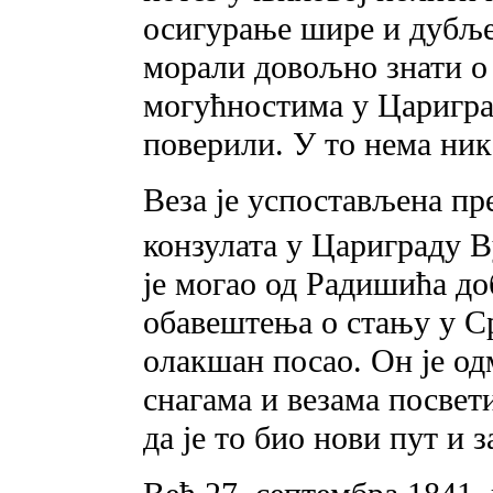
осигурање шире и дубље
морали довољно знати о
могућностима у Царигра
поверили. У то нема ник
Веза је успостављена пр
конзулата у Цариграду 
је могао од Радишића до
обавештења о стању у Ср
олакшан посао. Он је од
снагама и везама посвет
да је то био нови пут и 