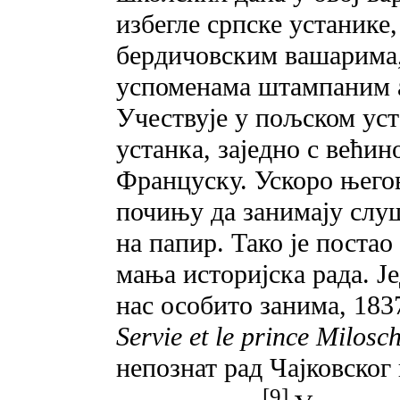
избегле српске устанике
бердичовским вашарима,
успоменама штампаним а
Учествује у пољском уст
устанка, заједно с већи
Француску. Ускоро њего
почињу да занимају слу
на папир. Тако је поста
мања историјска рада. Је
нас особито занима, 1837
Servie et le prince Milosc
непознат рад Чајковског
[9]