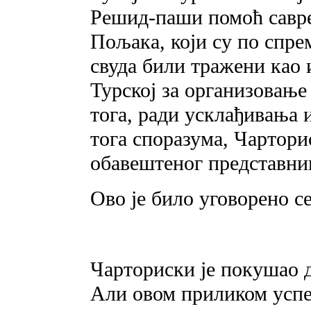
Решид-паши помоћ савр
Пољака, који су по спре
свуда били тражени као
Турској за организовање
тога, ради усклађивања 
тога споразума, Чартор
обавештеног представни
Ово је било уговорено с
Чарториски је покушао д
Али овом приликом успех