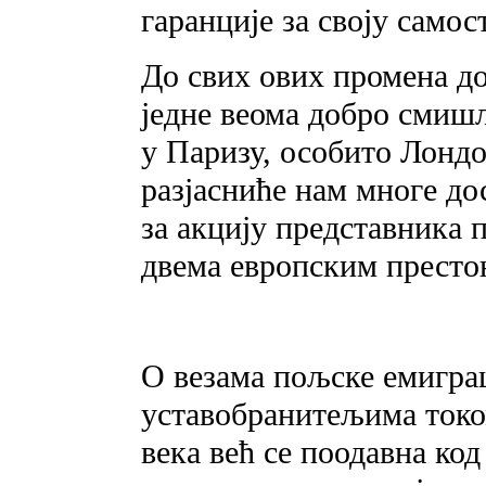
гаранције за своју самос
До свих ових промена до
једне веома добро смиш
у Паризу, особито Лондо
разјасниће нам многе дос
за акцију представника 
двема европским престо
О везама пољске емигра
уставобранитељима токо
века већ се поодавна код