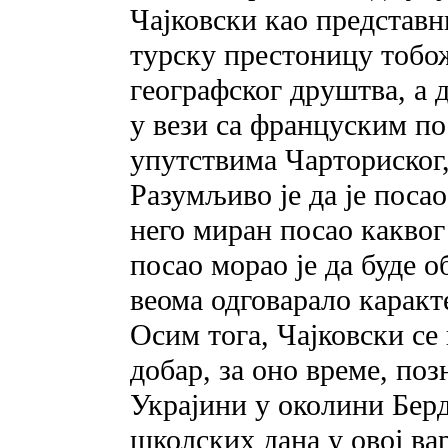
Чајковски као представн
турску престоницу тобо
географског друштва, а 
у вези са француским по
упутствима Чарториског,
Разумљиво је да је поса
него миран посао каквог
посао морао је да буде о
веома одговарало каракт
Осим тога, Чајковски се 
добар, за оно време, по
Украјини у околини Берд
школских дана у овој ва