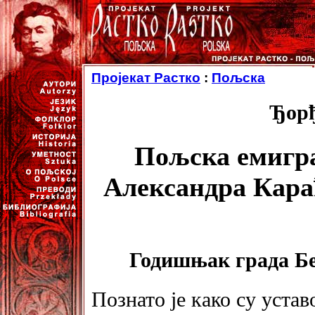
Пројекат Растко
:
Пољска
Ђор
Пољска емигра
Александра Карађ
Годишњак града Бе
Познато је како су уста