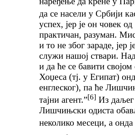
наређење да крене у Пар
да се насели у Србији ка
успех, јер је он човек од
практичан, разуман. Мис
и то не због зараде, јер 
служи нашој ствари. Над
и да ће се бавити својо
Хоџеса (тј. у Египат) онд
енглеског), па ће Лишчи
[6]
тајни агент.”
Из даљег 
Лишчињски одиста обављ
неколико месеци, а онда 