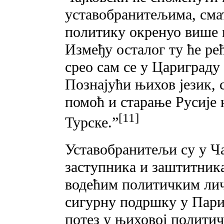
уставобранитељима, смат
политику окренуо више к
Између осталог ту ће рећ
срео сам се у Цариграду
Познајући њихов језик, 
помоћ и старање Русије 
[11]
Турске.”
Уставобранитељи су у Ч
заступника и заштитника
водећим политичким лич
сигурну подршку у Париз
потез у њиховој политичк