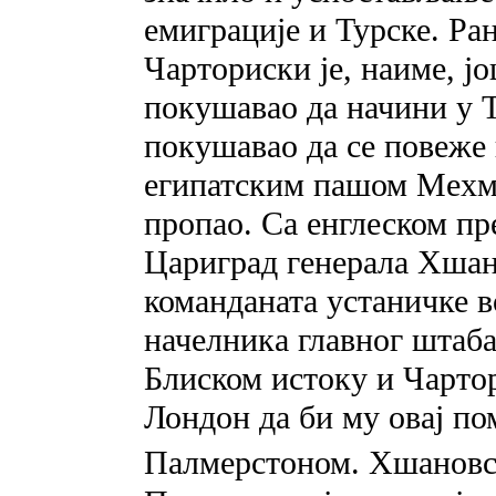
емиграције и Турске. Ра
Чарториски је, наиме, ј
покушавао да начини у Т
покушавао да се повеже 
египатским пашом Мехме
пропао. Са енглеском п
Цариград генерала Хшано
команданата устаничке во
начелника главног штаба
Блиском истоку и Чартор
Лондон да би му овај по
Палмерстоном. Хшановск