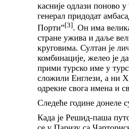
касније одлази поново у 
генерал придодат амбаса
[3]
Порти”
. Он има велик
стране ужива и даље ве
круговима. Султан је ли
комбинације, желео је да
прими турско име у турс
сложили Енглези, а ни Х
одрекне свога имена и с
Следеће године донеле с
Када је Решид-паша пут
се у Паризу са Чарторис