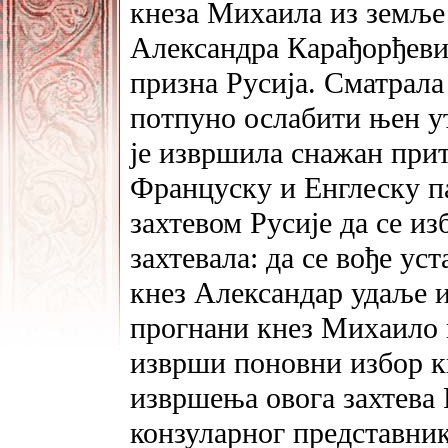
кнеза Михаила из земље 
Александра Карађорђевић
призна Русија. Сматрала 
потпуно ослабити њен ут
је извршила снажан прити
Француску и Енглеску па
захтевом Русије да се из
захтевала: да се вође у
кнез Александар удаље и
прогнани кнез Михаило и
изврши поновни избор к
извршења овога захтева 
конзуларног представник