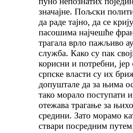
пуно непознатих поједин
значајне. Пољски полити
да раде тајно, да се кри
пасошима најчешће фран
трагала врло пажљиво ау
служба. Како су пак сво
корисни и потребни, јер
српске власти су их бр
допуштале да за њима ос
тако морало поступати и
отежава трагање за њих
средини. Зато морамо ка
ствари посредним путем.