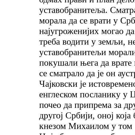
уставобранитеља. Сматра
морала да се врати у Ср
најугроженијих могао да 
треба водити у земљи, н
уставобранитељи морали
покушали њега да врате 
се сматрало да је он аус
Чајковски је истовреме
енглеском посланику у Ц
почео да припрема за др
другој Србији, оној која 
кнезом Михаилом у том с