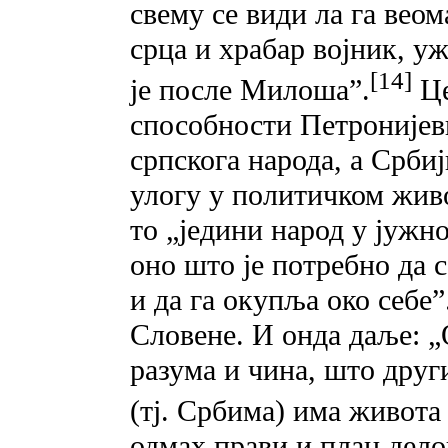
свему се види ла га веом
срца и храбар војник, уж
[14]
је после Милоша”.
Це
способности Петронијеви
српскога народа, а Србиј
улогу у политичком живо
то „једини народ у јужн
оно што је потребно да с
и да га окупља око себе”
Словене. И онда даље: „
разума и чина, што друг
(тј. Србима) има живота
одмах прави и план дел