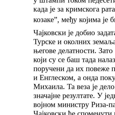
у штампи током педесет
када је за кримскога рат
козаке”, међу којима је
Чајковски је добио задат
Турске и околних земаља,
његове делатности. Зато
који су се баш тада нал
поручени да их повеже 
и Енглеском, а онда пок
Михаила. Та веза је дело
значајне резултате. У ј
војном министру Риза-па
Чајковски ће споменути и