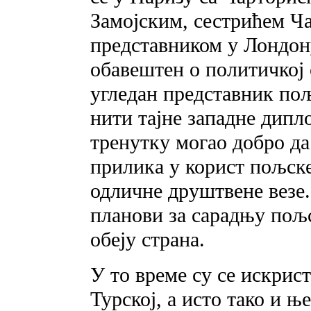
Замојским, сестрићем Ч
представником у Лондону
обавештен о политичкој 
угледан представник пољ
нити тајне западне дипло
тренутку могао добро да
прилика у корист пољске
одличне друштвене везе.
планови за сарадњу пољс
обеју страна.
У то време су се искрис
Турској, а исто тако и њ