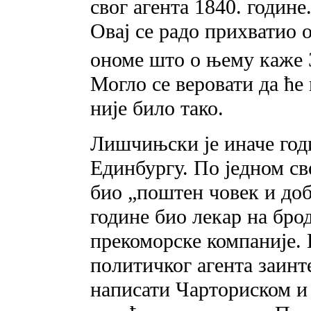
свог агента 1840. годин
Овај се радо прихватио о
ономе што о њему каже З
Могло се веровати да ће
није било тако.
Лишчињски је иначе год
Единбургу. По једном све
био „поштен човек и доба
године био лекар на бро
прекоморске компаније. И
политичког агента заинте
написати Чарториском и 