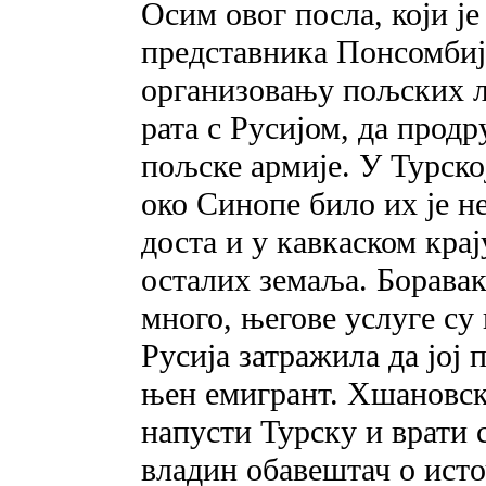
Осим овог посла, који ј
представника Понсомбиј
организовању пољских лег
рата с Русијом, да прод
пољске армије. У Турско
око Синопе било их је не
доста и у кавкаском крај
осталих земаља. Боравак
много, његове услуге су 
Русија затражила да јој 
њен емигрант. Хшановски
напусти Турску и врати с
владин обавештач о ист