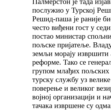
Палмерстон је тада изјав
послужио у Турској Реш
Решид-паша је раније би
често виђени гост у седи
постао министар спољних
пољске пријатеље. Владу
земљи морају извршити 
реформе. Тако се генера
групом млађих пољских 
турску службу уз велике 
поверење и великог вез
војној организацији и н
тачака извршене су одм