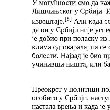
У могућности смо да ка
Лишчињског у Србији. 
[8]
извештаје.
Али када се
да он у Србији није успе
је добио при поласку из
клима одговарала, па се 
болести. Најзад је био 
учинивши ништа, или ба
Преокрет у политици по
особито у Србији, наступ
настала врења и када је