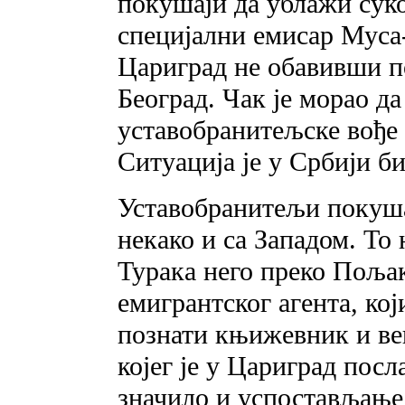
покушаји да ублажи сук
специјални емисар Муса-
Цариград не обавивши по
Београд. Чак је морао д
уставобранитељске вође 
Ситуација је у Србији б
Уставобранитељи покуша
некако и са Западом. То
Турака него преко Поља
емигрантског агента, који
познати књижевник и ве
којег је у Цариград пос
значило и успостављање 