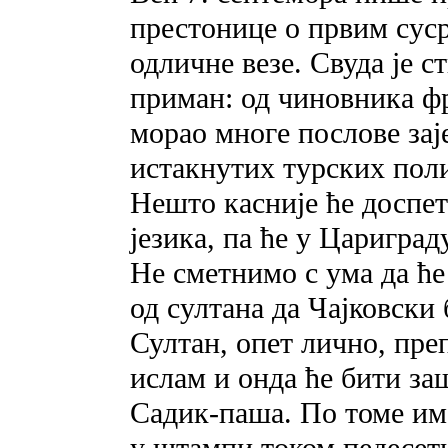
престонице о првим суср
одличне везе. Свуда је с
приман: од чиновника фр
морао многе послове зај
истакнутих турских пол
Нешто касније ће доспет
језика, па ће у Царигра
Не сметнимо с ума да ће
од султана да Чајковски
Султан, опет лично, пре
ислам и онда ће бити заш
Садик-паша. По томе име