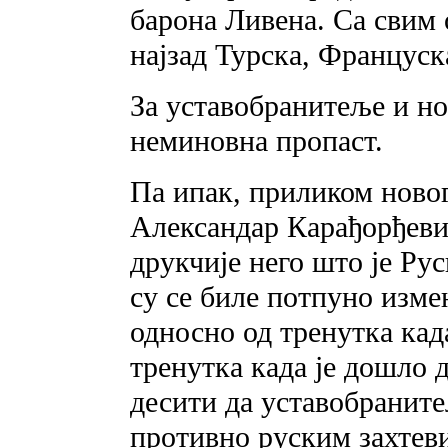
барона Ливена. Са свим 
најзад Турска, Француск
За уставобранитеље и но
неминовна пропаст.
Па ипак, приликом новог
Александар Карађорђеви
друкчије него што је Ру
су се биле потпуно изме
односно од тренутка кад
тренутка када је дошло 
десити да уставобраните
противно руским захтев