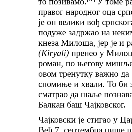
то позивамо.
У томе р
правог народног оца срп
је он велики вођ српског
подуже задржао на неки
кнеза Милоша, јер је и 
(Kiryali)
пренео у Милоше
роман, по његову мишљењ
овом тренутку важно да
спомиње и хвали. То би 
сматрао да шаље познав
Балкан баш Чајковског.
Чајковски је стигао у Ц
Већ 7. септембра пише 