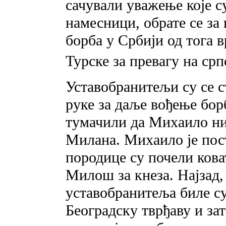
сачували уважење које с
намесници, обрате се за
борба у Србији од тога в
Турске за превагу на срп
Уставобранитељи су се с
руке за даље вођење бор
тумачили да Михаило ниј
Милана. Михаило је пост
породице су почели кова
Милош за кнеза. Најзад, 
уставобранитеља биле су
Београдску тврђаву и за