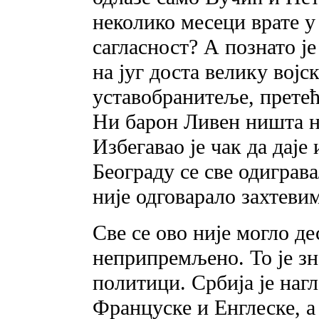
неколико месеци врате у
сагласност? А познато је
на југ доста велику вој
уставобранитеље, претећ
Ни барон Ливен ништа ни
Избегавао је чак да даје 
Београду се све одиграва
није одговарало захтевим
Све се ово није могло де
неприпремљено. То је зн
политици. Србија је наг
Француске и Енглеске, а