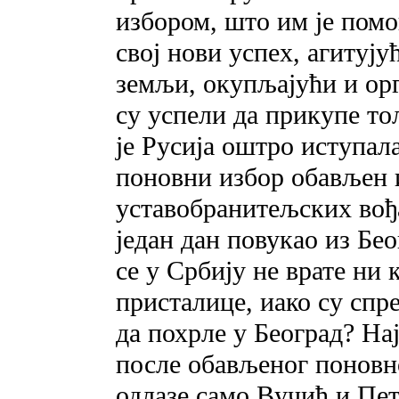
избором, што им је помо
свој нови успех, агитуј
земљи, окупљајући и орг
су успели да прикупе то
је Русија оштро иступал
поновни избор обављен 
уставобранитељских вођа
један дан повукао из Бе
се у Србију не врате ни
присталице, иако су спр
да похрле у Београд? Нај
после обављеног поновно
одлазе само Вучић и Пет