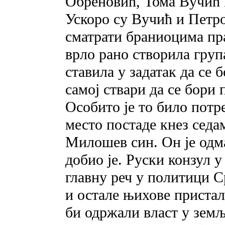
Обреновић, Тома Вучић
Ускоро су Вучић и Петро
сматрати браниоцима пра
врло рано створила група
ставила у задатак да се 
самој ствари да се бори
Особито је то било потр
место постаде кнез сед
Милошев син. Он је одм
добио је. Руски конзул у
главну реч у политици С
и остале њихове пристал
би одржали власт у земљ