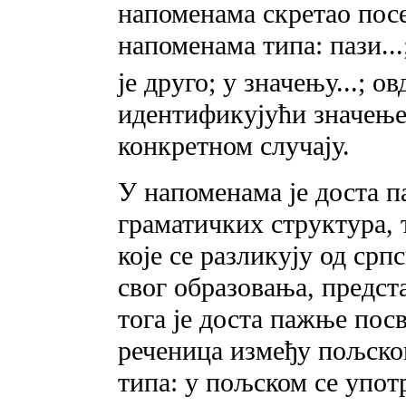
напоменама скретао по
напоменама типа: пази...
је друго; у значењу...; ов
идентификујући значење 
конкретном случају.
У напоменама је доста 
граматичких структура, 
које се разликују од срп
свог образовања, предст
тога је доста пажње пос
реченица између пољског
типа: у пољском се употр