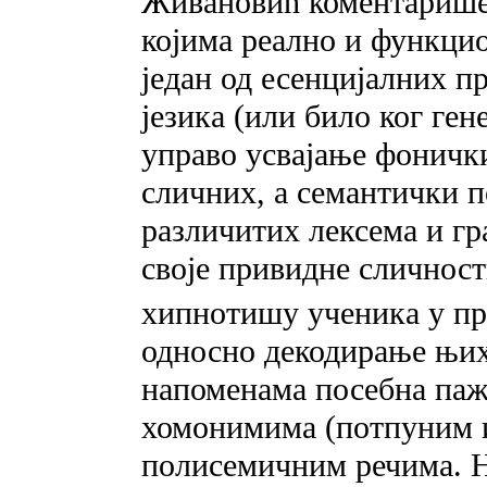
Живановић коментарише 
којима реално и функцио
један од есенцијалних п
језика (или било ког ген
управо усвајање фоничк
сличних, a семантички 
различитих лексема и гр
своје привидне сличност
хипнотишу ученика у пр
односно декодирање њихо
напоменама посебна паж
хомонимима (потпуним 
полисемичним речима. Н