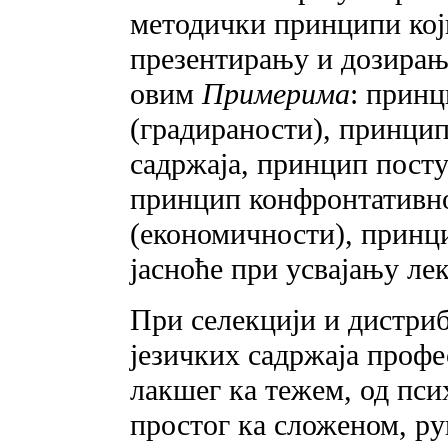
методички принципи кој
презентирању и дозирањ
овим
Примерима
: прин
(градираности), принци
садржаја, принцип пост
принцип конфронтативн
(економичности), принц
јасноће при усвајању ле
При селекцији и дистриб
језичких садржаја профе
лакшег ка тежем, од пс
простог ка сложеном, ру