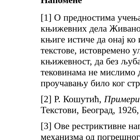
Напомене
[1] О предностима учења
књижевних дела Живанов
књиге истиче да онај ко 
текстове, истовремено у
књижевност, да без љу
тековинама не мислимо 
проучавању било ког стр
[2] Р. Кошутић,
Примери 
Текстови, Београд, 1926,
[3] Ове рестриктивне н
механизма од погрешног