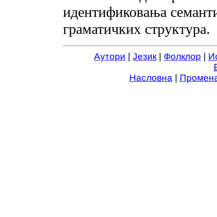
идентификовања семанти
граматичких структура.
Аутори
|
Језик
|
Фолклор
|
И
Насловна
|
Промена