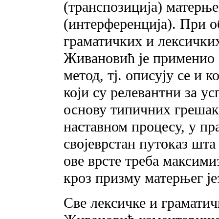
(транспозиција) матерње
(интерференција). При 
граматичких и лексички
Живановић је применио 
метод, тј. описују се и
који су релевантни за у
основу типичних грешака
наставном процесу, у пра
својеврстан путоказ шт
ове врсте треба максимиз
кроз призму матерњег је
Све лексичке и граматичк