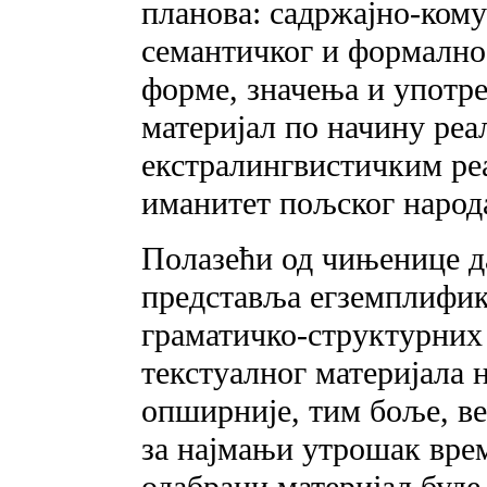
планова: садржајно-ком
семантичког и формално-
форме, значења и употр
материјал по начину реа
екстралингвистичким ре
иманитет пољског народ
Полазећи од чињенице д
представља егземплифик
граматичко-структурних
текстуалног материјала
опширније, тим боље, ве
за најмањи утрошак врем
одабрани материјал буде