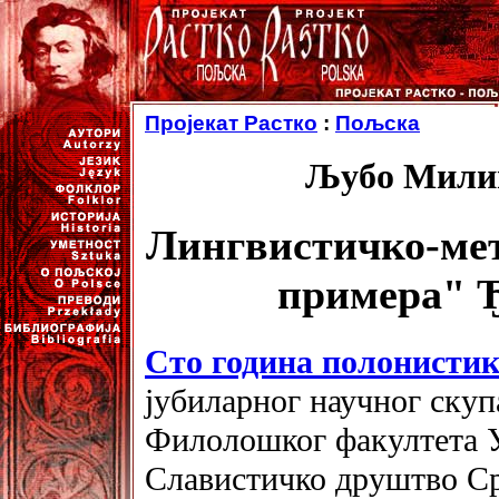
Пројекат Растко
:
Пољска
Љубо Милин
Лингвистичко-ме
примера" 
Сто година полонистик
јубиларног научног скуп
Филолошког факултета У
Славистичко друштво Срб