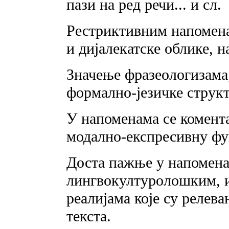
пази на ред речи... и сл.
Рестриктивним напомена
и дијалекатске облике, 
Значење фразеологизама
формално-језичке структ
У напоменама се комента
модално-експресивну фу
Доста пажње у напомена
лингвокултуролошким, и
реалијама које су релев
текста.