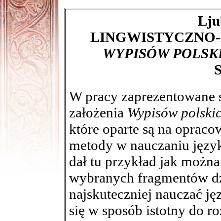
Lju
LINGWISTYCZNO
WYPISÓW POLSK
S
W pracy zaprezentowane 
założenia
Wypisów polski
które oparte są na opraco
metody w nauczaniu języ
dał tu przykład jak można
wybranych fragmentów dzie
najskuteczniej nauczać ję
się w sposób istotny do r