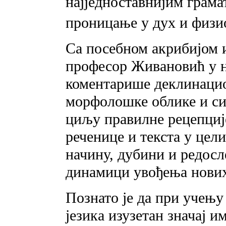
најједноставнијим грам
проницање у дух и физи
Ca посебном акрибијом 
професор Живановић у н
коментарише деклинацио
морфолошке облике и син
циљу правилне рецепциј
реченице и текста у цел
начину, дубини и редос
динамици увођења нових
Познато је да при учењу
језика изузетан значај и