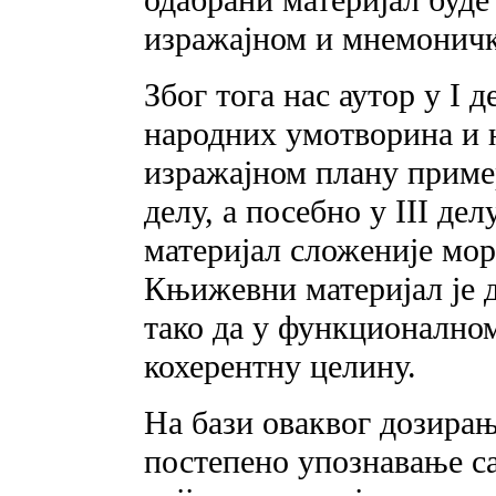
изражајном и мнемоничк
Због тога нас аутор у I 
народних умотворина и н
изражајном плану приме
делу, a посебно у III де
материјал сложеније мо
Књижевни материјал је д
тако да у функционално
кохерентну целину.
На бази оваквог дозирањ
постепено упознавање с