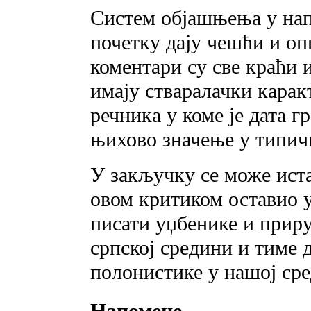
Систем објашњења у напо
почетку дају чешћи и оп
коментари су све краћи 
имају стваралачки карак
речника у коме је дата г
њихово значење у типич
У закључку се може ист
овом критиком оставио у
писати уџбенике и приру
српској средини и тиме 
полонистике у нашој ср