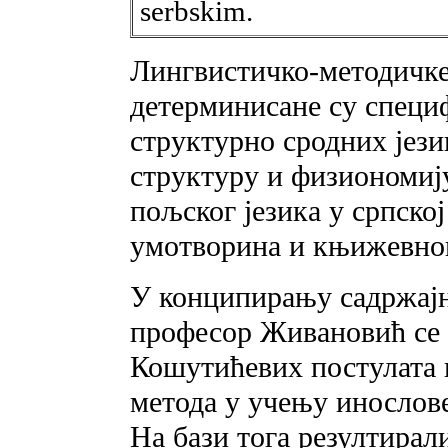
serbskim.
Лингвистичко-методичк
детерминисане су специ
структурно сродних јези
структуру и физиономиј
пољског језика у српско
умотворина и књижевног
У конципирању садржајн
професор Живановић се
Кошутићевих постулата 
метода у учењу инослове
На бази тога резултирал