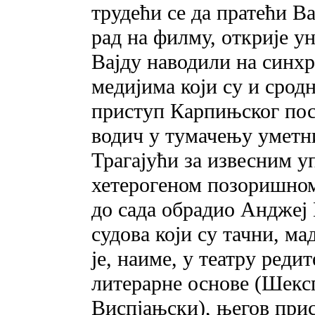
трудећи се да пратећи В
рад на филму, открије ун
Вајду наводили на синхр
медијима који су и срод
приступ Карпињског пост
водич у тумачењу уметн
Трагајући за извесним 
хетерогеном позоришном
до сада обрадио Анджеј 
судова који су тачни, ма
је, наиме, у театру реди
литерарне основе (Шекс
Виспјањски), његов прис