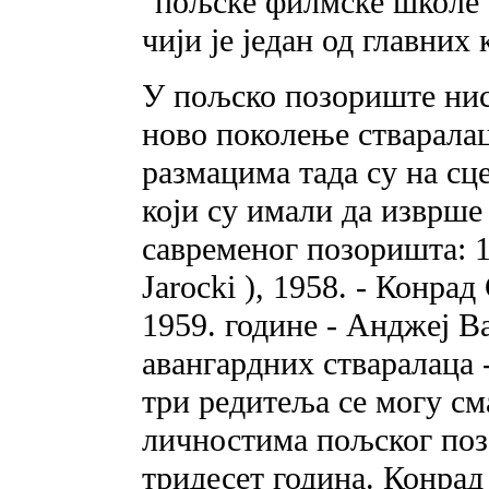
"пољске филмске школе" 
чији је један од главних
У пољско позориште нис
ново поколење стварала
размацима тада су на сц
који су имали да изврше
савременог позоришта: 1
Jarocki ), 1958. - Конра
1959. године - Анджеј В
авангардних стваралаца 
три редитеља се могу см
личностима пољског поз
тридесет година. Конрад