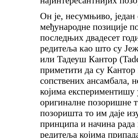
најинтересантнијих поз
Он је, несумњиво, један
међународне позиције п
последњих двадесет год
редитеља као што су Јеж
или Тадеуш Кантор (Tade
приметити да су Кантор 
сопствених ансамбала, 
којима експериментишу 
оригиналне позоришне т
позоришта то им даје изу
принципа и начина рада
редитеља којима припада