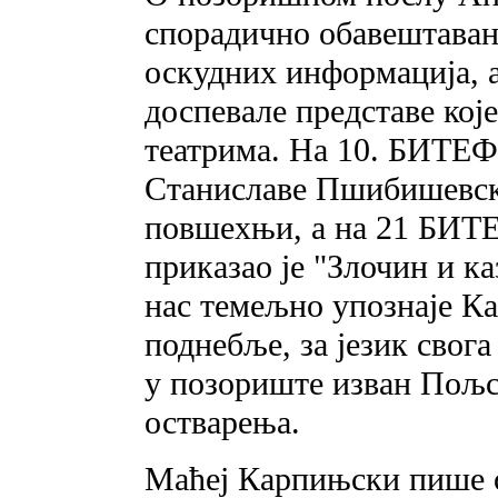
спорадично обавештаван
оскудних информација, а
доспевале представе кој
театрима. На 10. БИТЕФ
Станиславе Пшибишевске
повшехњи, а на 21 БИТЕ
приказао је "Злочин и ка
нас темељно упознаје Ка
поднебље, за језик свога
у позориште изван Пољс
остварења.
Маћеј Карпињски пише о