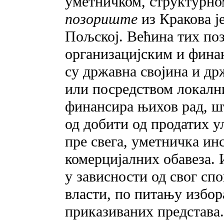
уметничком, структурно
позориште
из Кракова ј
Пољској. Већина тих по
организацијским и фина
су државна својина и др
или посредством локалн
финансира њихов рад, шт
од добити од продатих у
пре свега, уметничка ин
комерцијалних обавеза. 
у зависности од свог сп
власти, по питању избор
приказиваних представа.