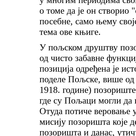
о томе да је он створио
посебне, само њему свој
тема ове књиге.
У пољском друштву позо
од чисто забавне функци
позиција одређена је ис
поделе Пољске, више од с
1918. године) позориште
где су Пољаци могли да 
Отуда потиче веровање 
мисију позоришта које 
позоришта и данас, утич