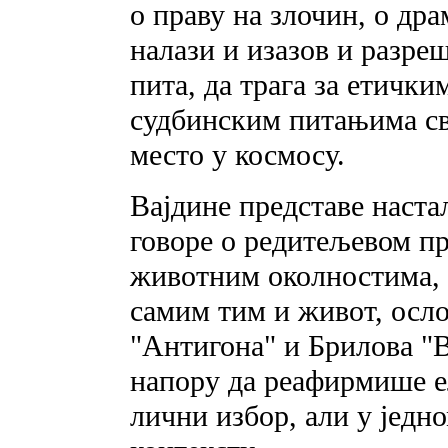
о праву на злочин, о др
налази и изазов и разреш
пита, да трага за етичк
судбинским питањима сво
место у космосу.
Вајдине представе наста
говоре о редитељевом 
животним околностима, о
самим тим и живот, осл
"Антигона" и Брилова "
напору да реафирмише е
лични избор, али у јед