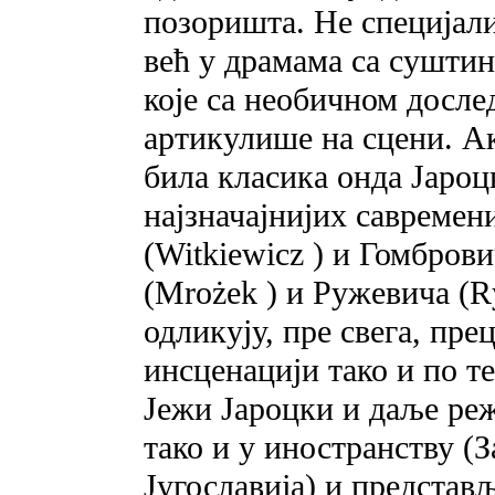
позоришта. Не специјали
већ у драмама са сушти
које са необичном досл
артикулише на сцени. Ак
била класика онда Јароц
најзначајнијих савремен
(Witkiewicz ) и Гомбров
(Mrożek ) и Ружевича (R
одликују, пре свега, пре
инсценацији тако и по т
Јежи Јароцки и даље ре
тако и у иностранству (
Југославија) и предста