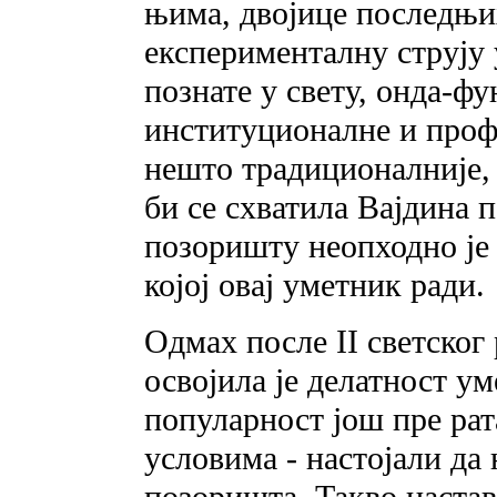
њима, двојице последњих
експерименталну струју
познате у свету, онда-ф
институционалне и проф
нешто традиционалније,
би се схватила Вајдина 
позоришту неопходно је
којој овај уметник ради.
Одмах после II светског
освојила је делатност ум
популарност још пре рат
условима - настојали да
позоришта. Такво настав