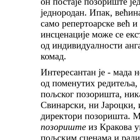
он постаје позориште је
једнородан. Ипак, већин
само репертоарске већ и
инсценације може се ек
од индивидуалности анг
комад.
Интересантан је - мада н
од поменутих редитеља,
пољског позоришта, ника
Свинарски, ни Јароцки, 
директори позоришта. Ма
позориште
из Кракова 
пољским сценама и ради