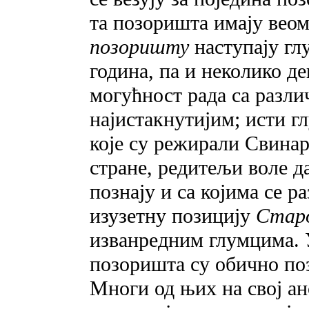
та позоришта имају веом
позоришту
наступају гл
година, па и неколико де
могућност рада са разли
најистакнутијим; исти г
које су режирали Свинар
стране, редитељи воле да
познају и са којима се р
изузетну позицију
Стар
изванредним глумцима.
позоришта су обично поз
Многи од њих на свој анс