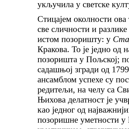
укључила у светске култ
Стицајем околности ова 
све сличности и разлике 
истом позоришту: у
Ста
Кракова. То је једно од 
позоришта у Пољској; пос
садашњој згради од 1799
ансамблом успехе су по
редитељи, на челу са Св
Њихова делатност је учв
као једног од најважниј
позоришне уметности у 