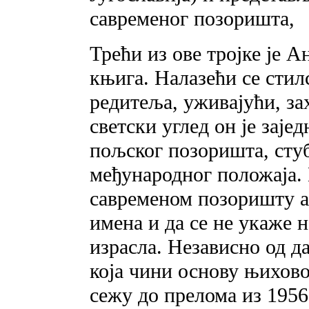
савременог позоришта,
Трећи из ове тројке је А
књига. Налазећи се стил
редитеља, уживајући, з
светски углед он је заје
пољског позоришта, сту
међународног положаја. 
савременом позоришту а 
имена и да се не укаже н
израсла. Независно од д
која чини основу њихово
сежу до прелома из 1956