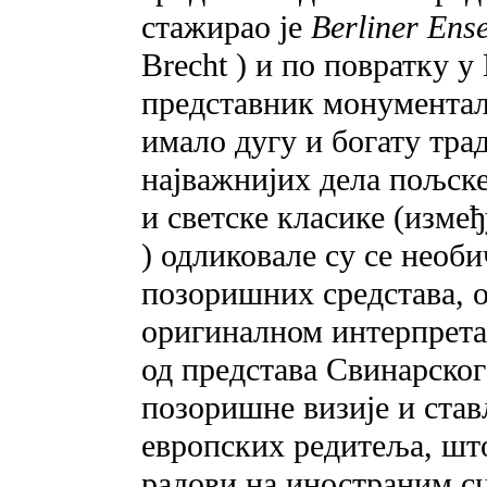
стажирао је
Berliner Ens
Brecht ) и по повратку у
представник монументал
имало дугу и богату тра
најважнијих дела пољске
и светске класике (изме
) одликовале су се нео
позоришних средстава, 
оригиналном интерпрета
од представа Свинарског
позоришне визије и став
европских редитеља, што
радови на иностраним с