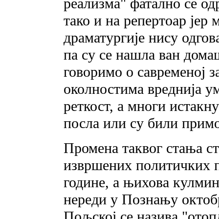
реализма" фатално се од
тако и на репертоар јер 
драматургије нису одгов
па су се нашла ван дома
говоримо о савременој з
околностима вреднија у
реткост, а многи истакну
посла или су били прим
Промена таквог стања ст
извршених политичких п
године, а њихова кулмин
нереди у Познању октобр
Пољској се назива "ото