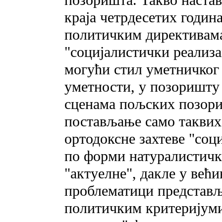
краја четрдесетих година
политичким директивама
"социјалистички реализа
могући стил уметничког
уметности, у позоришту 
сценама пољских позори
постављање само таквих 
ортодоксне захтеве "соц
по форми натуралистичк
"актуелне", дакле у већ
проблематици представљ
политичким критеријуми