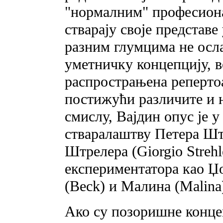
"нормалним" професион
стварају своје представ
разним глумцима не осла
уметничку концепцију, ве
распрострањена реперто
постижући различите и н
смислу, Вајдин опус је 
стваралаштву Петера Шта
Штрелера (Giorgio Strehl
експериментатора као Џо
(Beck) и Малина (Malina
Ако су позоришне концеп