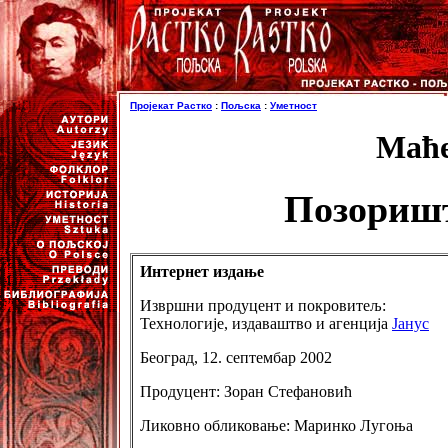
Пројекат Растко
:
Пољска
:
Уметност
Маће
Позоришт
Интернет издање
Извршни продуцент и покровитељ:
Технологије, издаваштво и агенција
Јанус
Београд, 12. септембар 2002
Продуцент: Зоран Стефановић
Ликовно обликовање: Маринко Лугоња