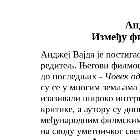
Ан
Између ф
Анджеј Вајда је постига
редитељ. Његови филмов
до последњих -
Човек о
су се у многим земљама
изазивали широко интер
критике, а аутору су дон
међународним филмским 
на своду уметничког све