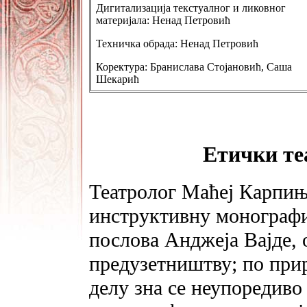
Дигитализација текстуалног и ликовног
материјала: Ненад Петровић
Техничка обрада: Ненад Петровић
Коректура: Бранислава Стојановић, Саша
Шекарић
Етички те
Театролог Маћеј Карпињ
инструктивну монографи
послова Анджеја Вајде,
предузетништву; по при
делу зна се неупоредиво