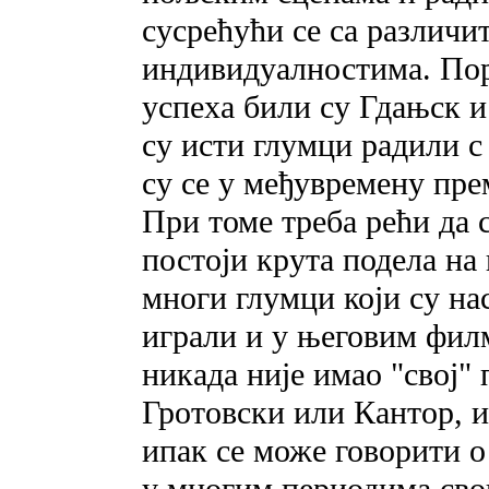
сусрећући се са различ
индивидуалностима. Пор
успеха били су Гдањск и
су исти глумци радили с
су се у међувремену пре
При томе треба рећи да с
постоји крута подела на
многи глумци који су на
играли и у његовим филм
никада није имао "свој"
Гротовски или Кантор, и
ипак се може говорити о
у многим периодима свог