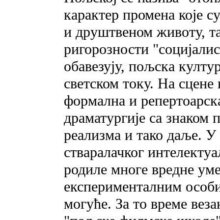
карактер промена које су
и друштвеном животу, та
ригорозности "социјалис
обавезују, пољска култу
светском току. На сцене
формална и репертоарск
драматургије са знаком 
реализма и тако даље. У
стваралачког интелектуа
родиле многе вредне умет
експерименталним особи
могуће. За то време веза