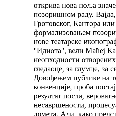
открива нова поља значе
позоришном раду. Вајда,
Гротовског, Кантора или 
формализовањем позори
нове театарске иконогра
"Идиота", вели Маћеј Ка
неопходности отворених 
гледаоце, за глумце, за с
Довођењем публике на те
конвенције, проба постај
резултат посла, вероватн
несавршености, процесуа
домета. Али, како предст