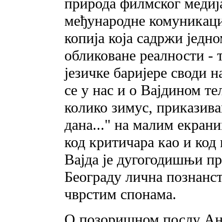
природа филмског медиј
међународне комуникаци
копија која садржи једн
обликоване реалности - 
језичке баријере своди н
се у нас и о Вајдином те
колико зимус, приказива
дана..." на малим екран
код критичара као и код
Вајда је дугогодишњи при
Београду лична познанств
чврстим спонама.
O позоришном послу Анд