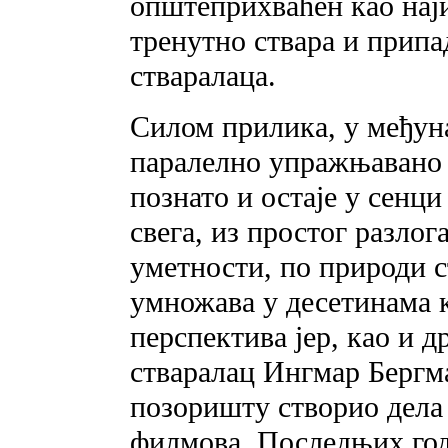
општеприхваћен као нај
тренутно ствара и припа
стваралаца.
Силом прилика, у међун
паралелно упражњавано 
познато и остаје у сенци
свега, из простог разло
уметности, по природи с
умножава у десетинама к
перспектива јер, као и 
стваралац Ингмар Бергма
позоришту створио дела
филмова. Последњих год