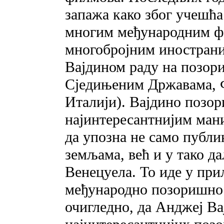
запажа како због учешћ
многим међународним ф
многобројним инострани
Вајдином раду на позор
Сједињеним Државама, Ф
Италији). Вајдино позо
најинтересантнијим ман
да упозна не само публи
земљама, већ и у тако д
Венецуела. То иде у при
међународно позоришно 
очигледно, да Анджеј Ва