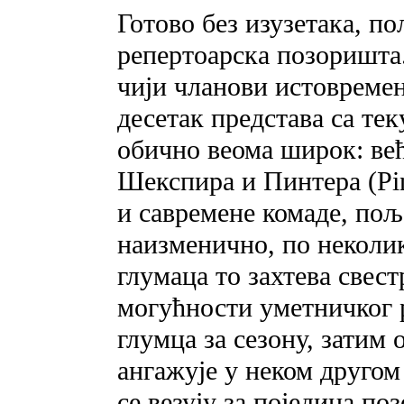
Готово без изузетака, п
репертоарска позоришта.
чији чланови истовремен
десетак представа са тек
обично веома широк: ве
Шекспира и Пинтера (Pin
и савремене комаде, пољ
наизменично, по неколик
глумаца то захтева свес
могућности уметничког 
глумца за сезону, затим 
ангажује у неком друго
се везују за поједина по