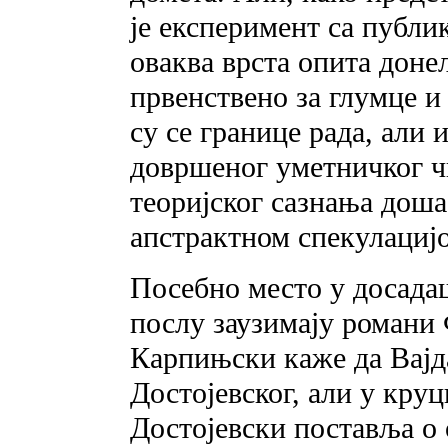
је експеримент са публи
оваква врста опита донел
првенствено за глумце и
су се границе рада, али 
довршеног уметничког чин
теоријског сазнања доша
апстрактном спекулациј
Посебно место у досад
послу заузимају романи 
Карпињски каже да Вајд
Достојевског, али у кру
Достојевски поставља о