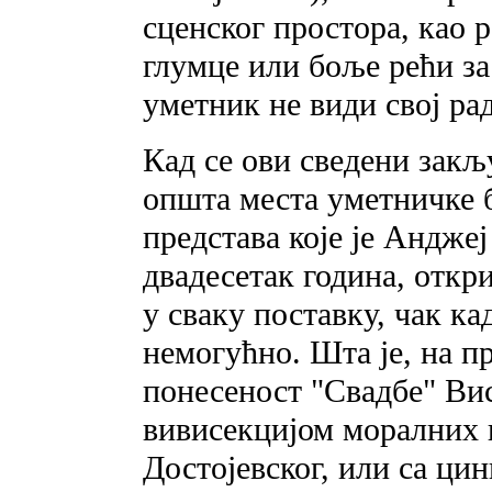
сценског простора, као р
глумце или боље рећи за
уметник не види свој ра
Кад се ови сведени закљу
општа места уметничке б
представа које је Андже
двадесетак година, откр
у сваку поставку, чак ка
немогућно. Шта је, на п
понесеност "Свадбе" Ви
вивисекцијом моралних 
Достојевског, или са ц