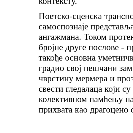
контексту.
Поетско-сценска трансп
самоспознаје представља
ангажмана. Током протек
бројне друге послове - п
такође основна уметничк
градио свој пешчани зама
чврстину мермера и проз
свести гледалаца који су
колективном памћењу на
прихвата као драгоцено 