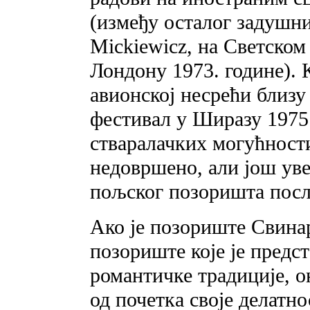
(између осталог задушн
Mickiewicz, на Светско
Лондону 1973. године). 
авионској несрећи близу
фестивал у Ширазу 1975.
стваралачких могућности
недовршено, али још уве
пољског позоришта посл
Ако је позориште Свина
позориште које је предс
романтичке традиције, он
од почетка своје делатн