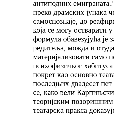
антиподних емиграната? 
преко драмских јунака ч
самоспознаје, до реафир
која се могу остварити у
формула обавезујућа је з
редитеља, можда и отуда
материјализовати само п
психофизичког хабитуса г
покрет као основно теат
последњих двадесет пет 
се, како вели Карпињски
теоријским позоришним
театарска пракса доказуј