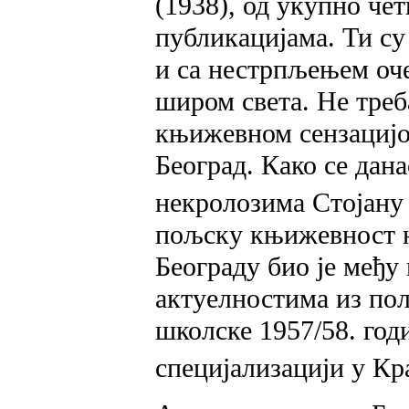
(1938), од укупно че
публикацијама. Ти с
и са нестрпљењем оч
широм света. Не треб
књижевном сензацијо
Београд. Како се дан
некролозима Стојану
пољску књижевност 
Београду био је међу
актуелностима из пол
школске 1957/58. год
специјализацији у Кр