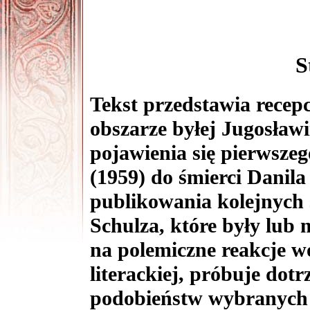
S
Tekst przedstawia recep
obszarze byłej Jugosław
pojawienia się pierwsze
(1959) do śmierci Danila
publikowania kolejnych 
Schulza, które były lub 
na polemiczne reakcje w
literackiej, próbuje dotr
podobieństw wybranych 