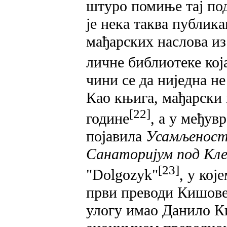
штуро помиње тај по
је нека таква публик
мађарских наслова из
личне библиотеке кој
чини се да ниједна н
Као књига, мађарски 
[22]
године
, а у међув
појавила
Усамљенос
Санаторијум под Кл
[23]
"Dolgozуk"
, у кој
први преводи Кишове 
улогу имао Данило К