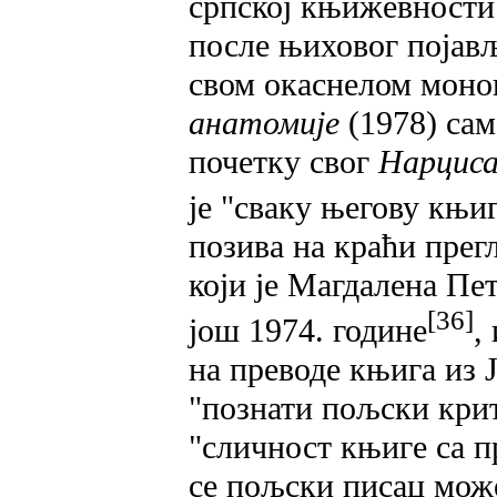
српској књижевности
после њиховог појављ
свом окаснелом моно
анатомије
(1978) сам
почетку свог
Нарциса
је "сваку његову књи
позива на краћи пре
који је Магдалена Пе
[36]
још 1974. године
,
на преводе књига из 
"познати пољски крит
"сличност књиге са 
се пољски писац мож