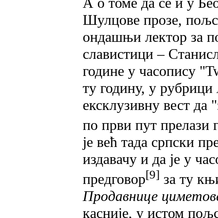
А о томе да се и у Б
Шулцове прозе, пољск
ондашњи лектор за по
славистици – Станисл
године у часопису "T
ту годину, у рубрици
ексклузивну вест да 
по први пут прелази
је већ тада српски пр
издавачу и да је у ча
[9]
предговор
за ту књ
Продавнице циметове
касније, у истом пољ