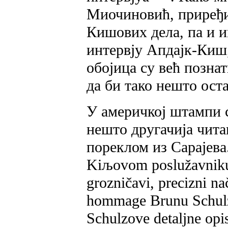
Миочиновић, приређи
Кишових дела, па и и
интервју Апдајк-Киш, 
обојица су већ позна
да би тако нешто ост
У америчкој штампи 
нешто другачија чита
пореклом из Сарајева
Kiљovom poslužavniku 
grozničavi, precizni nač
hommage Brunu Schulzu.
Schulzove detaljne opi