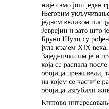
није само још један 
Његовим укључивање
једном великом писцу 
Јеврејин и зато што 
Бруно Шулц су рођени
јула крајем XIX века,
Заједнички им је и п
која се распала после
обојица преживели, т
на којем се касније р
обојица изгубили жив
Кишово интересовање