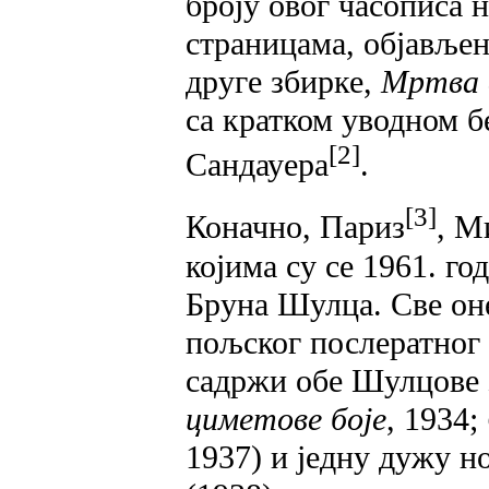
броју овог часописа 
страницама, објављен
друге збирке,
Мртва 
са кратком уводном 
[2]
Сандауера
.
[3]
Коначно, Париз
, М
којима су се 1961. го
Бруна Шулца. Све оне
пољског послератног 
садржи обе Шулцове 
циметове боје
, 1934;
1937) и једну дужу н