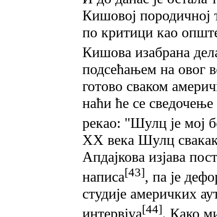
Кишовој породичној т
по критици као општ
Кишова изабрана дел
подсећањем на овог в
готово сваком амери
наћи ће се сведочење
рекао: "Шулц је мој б
XX века Шулц свакако
Апдајкова изјава пос
[43]
написа
, па је де
студије америчких ау
[44]
интервјуа
. Како м