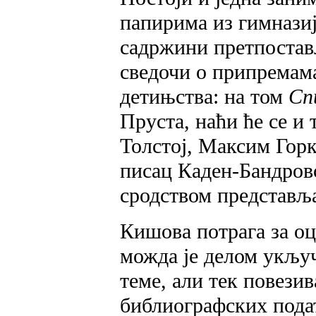
папирима из гимназиј
садржини претпостав
сведочи о припремама
детињства: на том
Сп
Пруста, наћи ће се и
Толстој, Максим Горк
писац Каден-Бандровс
сродством представља
Кишова потрага за оц
можда је делом укљу
теме, али тек повези
библиографских подат