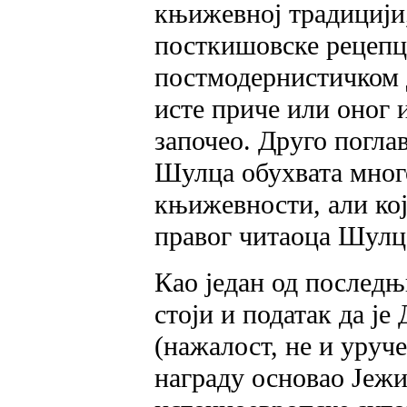
књижевној традицији,
посткишовске рецепци
постмодернистичком 
исте приче или оног 
започео. Друго погла
Шулца обухвата мног
књижевности, али кој
правог читаоца Шулц
Као један од последњ
стоји и податак да ј
(нажалост, не и уруч
награду основао Јежи