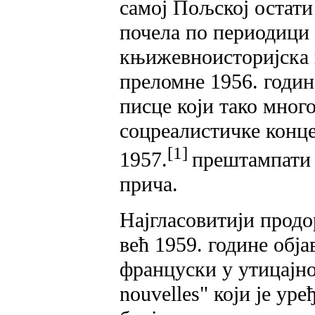
самој Пољској остати
почела по периодици 
књижевноисторијска 
преломне 1956. годин
писце који тако много
соцреалистичке конце
[1]
1957.
прештампати
прича.
Најгласовитији продо
већ 1959. године обј
француски у утицајно
nouvelles" који је ур