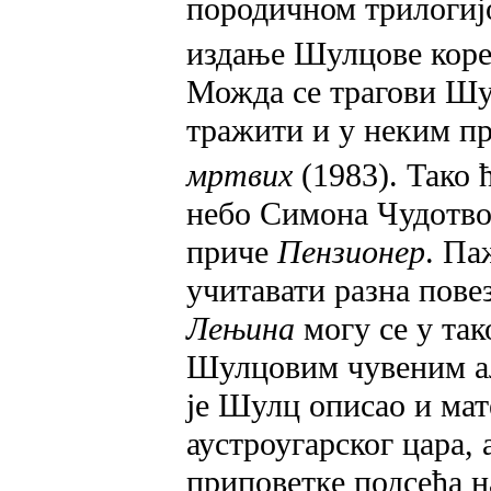
породичном трилогиј
издање Шулцове коре
Можда се трагови Шу
тражити и у неким п
мртвих
(1983). Тако 
небо Симона Чудотво
приче
Пензионер
. Па
учитавати разна пов
Лењина
могу се у та
Шулцовим чувеним а
је Шулц описао и мат
аустроугарског цара,
приповетке подсећа н