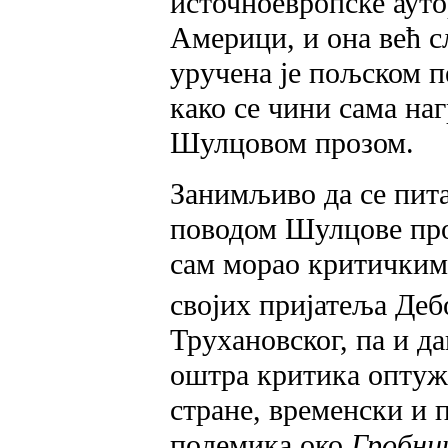
источноевропске ауто
Америци, и она већ с
уручена је пољском п
како се чини сама наг
Шулцовом прозом.
Занимљиво да се пит
поводом Шулцове проз
сам морао критичким 
својих пријатеља Деб
Трухановског, па и да
оштра критика оптужи
стране, временски и 
полемика око
Гробни