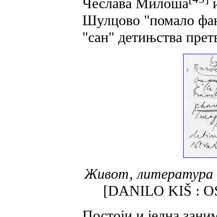
Чеслава Милоша
и
Шулцово "помало фант
"сан" детињства претв
Живот, литература 
[DANILO KIŠ : O
Постоји и једна зан