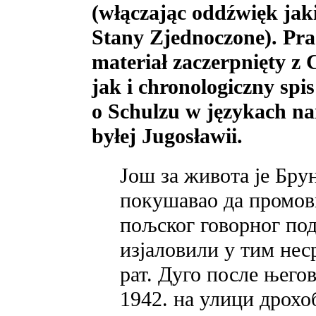
(włączając oddźwięk jak
Stany Zjednoczone). Pr
materiał zaczerpnięty 
jak i chronologiczny spi
o Schulzu w językach n
byłej Jugosławii.
Још за живота је Бру
покушавао да промов
пољског говорног под
изјаловили у тим нес
рат. Дуго после њего
1942. на улици дрохоб