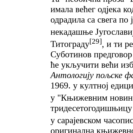
имала већег одјека к
одрадила са свега по
некадашње Југославиј
[29]
Титограду
, и ти р
Суботинов предговор 
ће укључити већи из
Антологију пољске 
1969. у култној едиц
у "Књижевним новина
тридесетогодишњицу 
у сарајевском часопи
оригинална књижевн