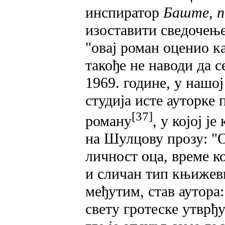
инспиратор
Баште, п
изоставити сведочење
"овај роман оценио к
такође не наводи да с
1969. године, у нашо
студија исте ауторке
[37]
роману
, у којој ј
на Шулцову прозу: "
личност оца, време к
и сличан тип књижевн
међутим, став аутор
свету гротеске утврђ