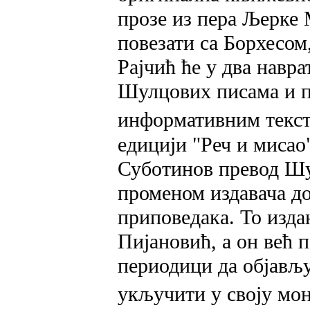
прозе из пера Љерке
повезати са Борхесом
Рајчић ће у два навра
Шулцових писама и п
информативним текс
едицији "Реч и миса
Суботинов превод Шул
променом издавача до
приповедака. То изда
Пијановић, а он већ 
периодици да објављу
укључити у своју мо