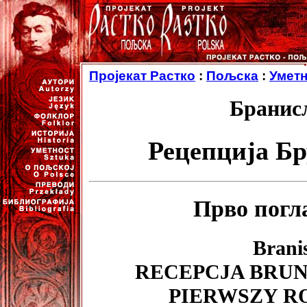
Пројекат Растко
:
Пољска
:
Уметн
Бранис
Рецепција Б
Прво погл
Brani
RECEPCJA BRUN
PIERWSZY RO