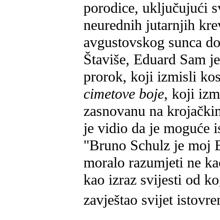
porodice, uključujući s
neurednih jutarnjih kre
avgustovskog sunca do 
Štaviše, Eduard Sam je
prorok, koji izmisli ko
cimetove boje
, koji iz
zasnovanu na krojački
je vidio da je moguće 
"Bruno Schulz je moj Bo
moralo razumjeti ne k
kao izraz svijesti od k
zavještao svijet istovr