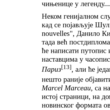
чињенице у легенду...
Неком генијалном слу
кад се појављује Шу
nouvelles", Данило К
тада већ постдиплом
ће написати путопис 
наставцима у часопи
[13]
Париз
, али ће јед
нешто раније објави
Marcel Marceau
, са 
истој страници, на д
новинског формата ов