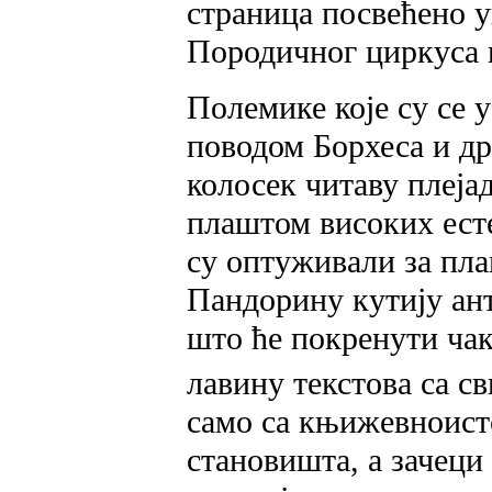
страница посвећено
Породичног циркуса
Полемике које су се 
поводом Борхеса и др
колосек читаву плеја
плаштом високих ест
су оптуживали за плаг
Пандорину кутију ан
што ће покренути чак
лавину текстова са св
само са књижевноист
становишта, а зачеци