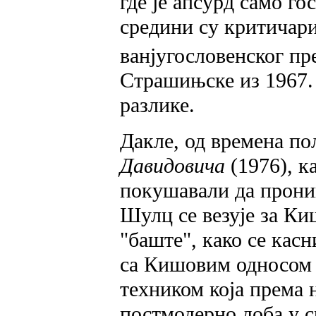
где је апсурд само го
средини су критичари
ванјугословенског пр
Страшињске из 1967. 
разлике.
Дакле, од времена п
Давидовича
(1976), к
покушавали да прони
Шулц се везује за Ки
"баште", како се касн
са Кишовим односом 
техником која према
постмодерно доба у с