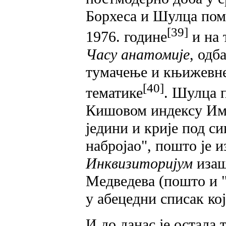
Борхеса и Шулца пом
[39]
1976. године
и на 
Часу анатомије
, одб
тумачење и књижевне 
[40]
тематике
. Шулца 
Кишовом индексу Им
једини и крије под си
набројао", пошто је и
Инквизиторијум
изаш
Медведева (пошто и "
у абецедни списак кој
И до данас је остала