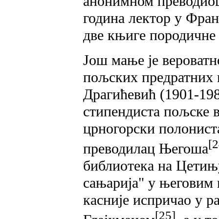
анонимном преводиоцу
година лектор у Фран
две књиге породичне 
Још мање је вероватн
пољских предратних и
Драгићевић (1901-198
стипендиста пољске в
црногорски полониста
[2
преводилац Његоша
библиотека на Цетињ
сањарија" у његовим 
касније испричао у р
[25]