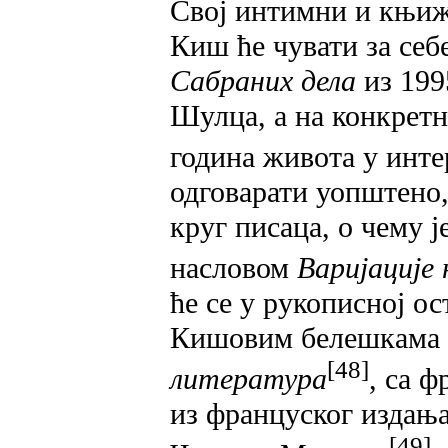
Свој интимни и књи
Киш ће чувати за себе
Сабраних дела
из 199
Шулца, а на конкретн
година живота у инте
одговарати уопштено,
круг писаца, о чему ј
насловом
Варијације
ће се у рукописној о
Кишовим белешкама 
[48]
литература
, са 
из француског издањ
[49]