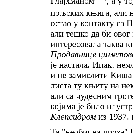
Глајхманом
, а у 
пољских књига, али 
остао у контакту са П
али тешко да би овог
интересовала таква 
Продавнице циметове
је настала. Ипак, не
и не замислити Киша 
листа ту књигу на не
али са чудесним гр
којима је било илуст
Клепсидром
из 1937. 
Та "необична проза" 