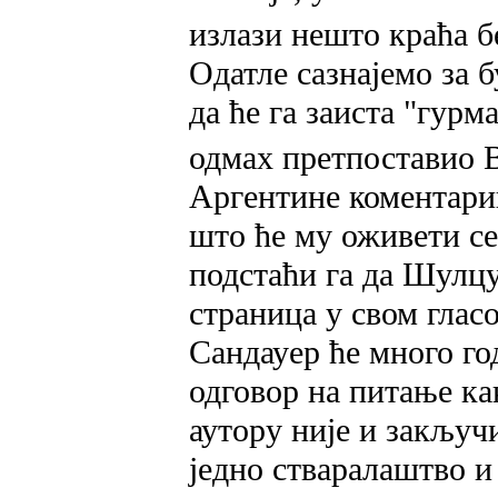
излази нешто краћа б
Одатле сазнајемо за 
да ће га заиста "гурм
одмах претпоставио 
Аргентине коментари
што ће му оживети се
подстаћи га да Шулц
страница у свом гла
Сандауер ће много го
одговор на питање ка
аутору није и закључи
једно стваралаштво и