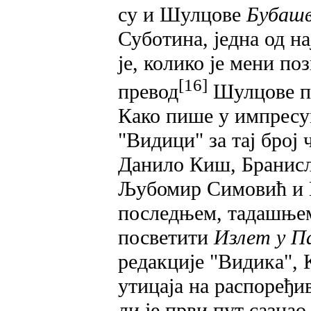
су и Шулцове
Бубаш
Суботина, једна од на
је, колико је мени по
[16]
превод
Шулцове пр
Како пише у импресу
"Видици" за тај број
Данило Киш, Бранисл
Љубомир Симовић и 
последњем, тадашњем
посветити
Излет у П
редакције "Видика", 
утицаја на распоређив
ли је први пут сазна