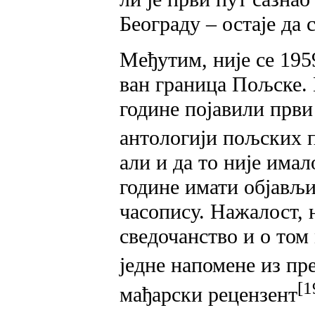
Београду – остаје да с
Међутим, није се 195
ван граница Пољске. П
године појавили први
антологији пољских 
али и да то није имал
године имати објављи
часопису. Нажалост, 
сведочанство и о том
једне напомене из пр
[1
мађарски рецензент