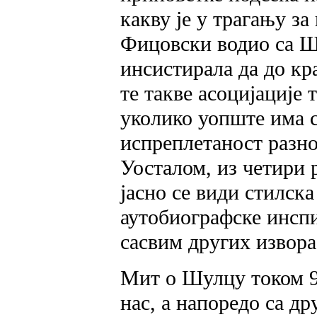
какву је у трагању з
Фицовски водио са Ш
инсистирала да до кр
те такве асоцијације
уколико уопште има 
испреплетаност разн
Уосталом, из четири 
јасно се види стилск
аутобиографске инспир
сасвим других извора
Мит о Шулцу током 90
нас, а напоредо са д