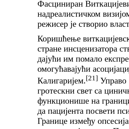
Фасциниран Виткацијеви
надреалистичком визијом
режисер је створио влас
Коришћење виткацијевск
стране инсценизатора ст
дајући им помало експр
омогућавајући асоцијац
[21]
Калигаријем.
Управо 
гротескни свет са цини
функционише на граници
да пацијента посвети п
Границе између опсесија