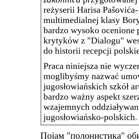
reżyserii Harisa Pašovića
multimedialnej klasy Bory
bardzo wysoko ocenione p
krytyków z "Dialogu" wesz
do historii recepcji polsk
Praca niniejsza nie wycze
moglibyśmy nazwać umowni
jugosłowiańskich szkół a
bardzo ważny aspekt szerz
wzajemnych oddziaływania
jugosłowiańsko-polskich.
Појам "полонистика" оби