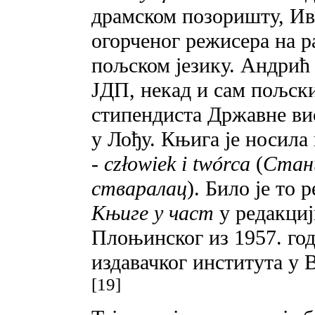
драмском позоришту, Ив
огорченог режисера на р
пољском језику. Андрић 
ЈДП, некад и сам пољск
стипендиста Државне ви
у Лођу. Књига је носила
- człowiek i twórca
(
Стани
стваралац
). Било је то 
Књиге у част
у
редакциј
Плоњинског из 1957. го
издавачког института у 
[19]