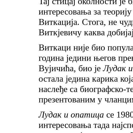
Taj стицај околности је 
интересовања за теорију
Виткација. Стога, не чу
Виткјевичу каква добија
Виткаци није био попул
година једини његов пре
Вујичића, био је
Лудак 
остала једина карика кој
наслеђе са биографско-т
презентованим у чланци
Лудак и опатица
се 1980
интересовања тада најсп