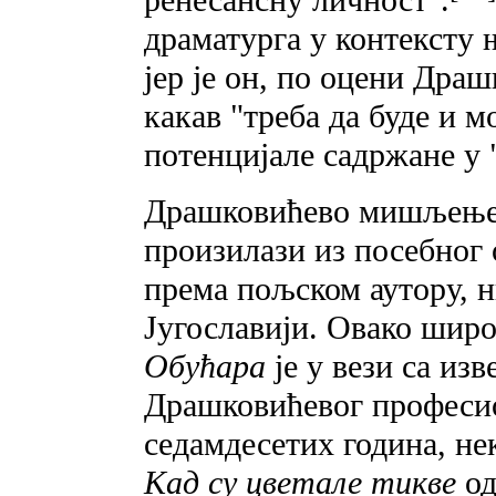
драматурга у контексту 
јер је он, по оцени Дра
какав "треба да буде и м
потенцијале садржане у 
Драшковићево мишљење o
произилази из посебног 
према пољском аутору, н
Југославији. Овако широ
Oбућара
je у
вези са из
Драшковићевог професи
седамдесетих година, не
Кад су цветале тикве
од