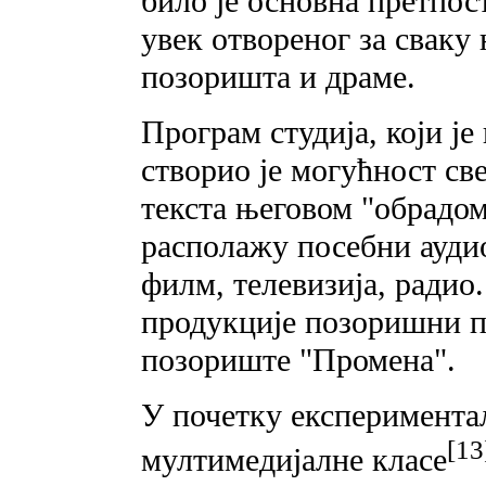
било је основна претпос
увек отвореног за сваку
позоришта и драме.
Програм студија, који ј
створио је могућност св
текста његовом "обрадом
располажу посебни ауди
филм, телевизија, радио
продукције позоришни п
позориште "Промена".
У почетку експериментал
[13
мултимедијалне класе