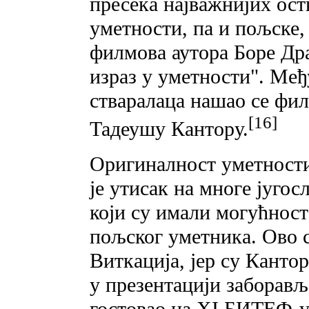
пресека најважнијих ос
уметности, па и пољске,
филмова аутора Боре Др
израз у уметности". Међ
стваралаца нашао се фил
[16]
Тадеушу Кантору.
Оригиналност уметности
је утисак на многе југос
који су имали могућност
пољског уметника. Ово 
Виткација, јер су Кантор
у презентацији заборављ
гостовао на XI БИТЕФ-у