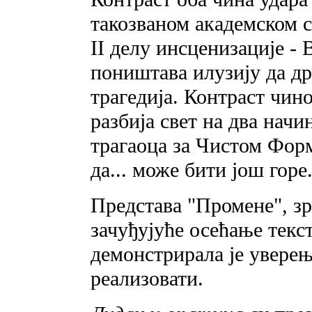
такозваном академском с
II делу инсценизације -
поништава илузију да др
трагедија. Контраст чин
разбија свет на два нач
трагаоца за Чистом Фор
да... може бити још горе
Представа "Промене", зр
зачуђујуће осећање текс
демонстрирала је уверењ
реализовати.