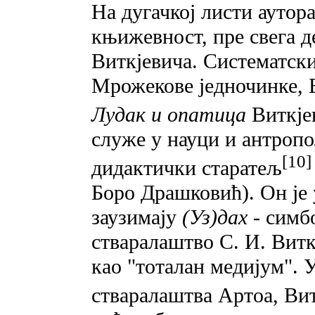
На дугачкој листи аутор
књижевност, пре свега 
Виткјевича. Систематски
Мрожекове једночинке, Б
Лудак и опатица
Виткје
служе у науци и антропо
[10]
дидактички старатељ
Боро Драшковић). Он је 
заузимају
(Уз)дах -
симбо
стваралаштво С. И. Виткј
као "тоталан медијум". 
стваралаштва Артоа, Вит