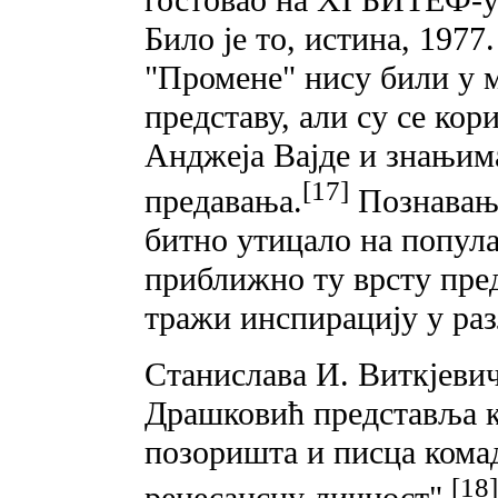
Било је то, истина, 1977
"Промене" нису били у 
представу, али су се к
Анджеја Вајде и знањима 
[17]
предавања.
Познавање
битно утицало на попула
приближно ту врсту пре
тражи инспирацију у ра
Станислава И. Виткјевич
Драшковић представља ка
позоришта и писца комада
[18]
ренесансну личност".