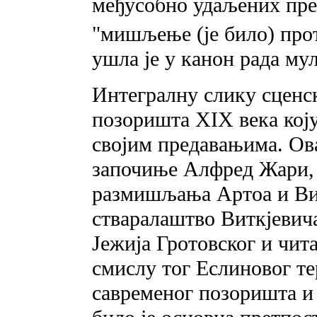
међусобно удаљених пред
"мишљење (је било) пр
ушла je у канон рада му
Интегралну слику сценск
позоришта XIX века коју
својим предавањима. Ов
започиње Алфред Жари, 
размишљања Артоа и Ви
стваралаштво Виткјевич
Јежија Гротовског и чита
смислу тог Еслиновог те
савременог позоришта и 