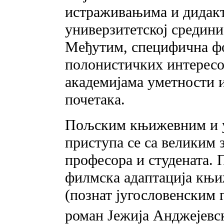
истраживањима и дидак
универзитетској средин
Међутим, специфична фо
полонистичких интересо
академијама уметности 
почетака.
Пољским књижевним и 
приступа се ca великим
професора и студената. 
филмска адаптација књи
(познат југословенским
роман Јежија Анджејевс