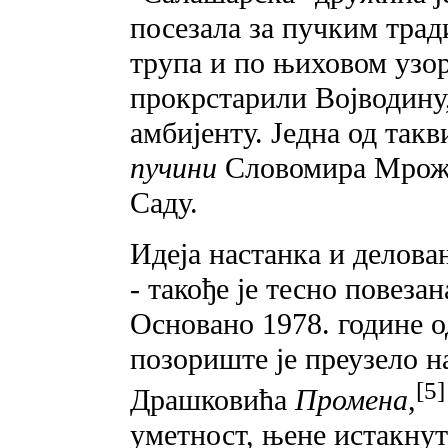
посезала за пучким тра
трупа и по њиховом узо
прокрстарили Војводину,
амбијенту. Једна од так
пучини
Словомира Мрожек
Саду.
Идеја настанка и делов
- такође је тесно повеза
Основано 1978. године о
позориште је преузело н
[5]
Драшковића
Промена
,
уметност, њене истакнут