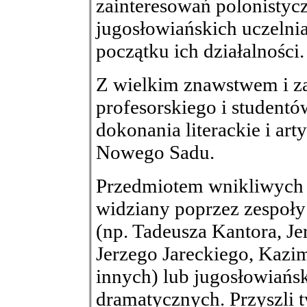
zainteresowań polonisty
jugosłowiańskich uczelnia
początku ich działalności.
Z wielkim znawstwem i 
profesorskiego i studentów
dokonania literackie i art
Nowego Sadu.
Przedmiotem wnikliwych s
widziany poprzez zespoły
(np. Tadeusza Kantora, Je
Jerzego Jareckiego, Kazi
innych) lub jugosłowiańsk
dramatycznych. Przyszli t