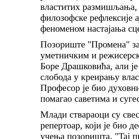
властитих размишљања, 
филозофске рефлексије а
феноменом настајања сце
Позориште "Промена" за
уметничким и режисерс
Боре Драшковића, али је
слобода у креирању влас
Професор је био духовни
помагао саветима и сугес
Млади ствараоци су све
репертоар, који је био 
учења позоришта. "Taj п