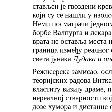
стављен је гвоздени крев
који су се нашли у изол
Неми посматрачи једноса
борбе Валпурга и лекара
врата не оставља места 
граница између реалног 
света јунака
Лудака и оп
Режисерска замисао, осл
теоријских радова Витка
властиту визију драме, п
нереалној стварности ко
дозе хумора и дистанце 