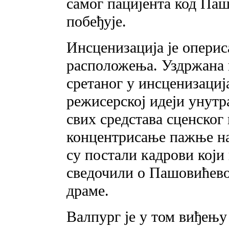
самог пацијента код Паш
побеђује.
Инсценизација је оперис
расположења. Уздржана 
сретаног у инсценизациј
режисерској идеји уну
свих средстава сценског
концентрисање пажње на
су постали кадрови кој
сведочили o Пашовићево
драме.
Валпург је у том виђењу