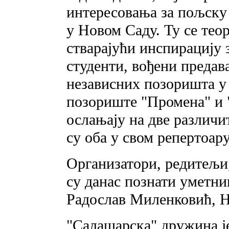
интересовања за пољску
у Новом Саду. Ту се теор
стварајући инспирацију 
студенти, вођени предав
независних позоришта у
позориште "Промена" и 
ослањају на две различи
су оба у свом репертоар
Организатори, редитељи
су данас познати уметни
Радослав Миленковић, 
"Салашарска" дружина је