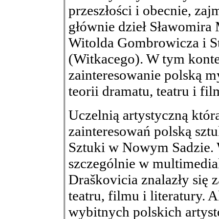
przeszłości i obecnie, zaj
głównie dzieł Sławomira
Witolda Gombrowicza i S
(Witkacego). W tym kontek
zainteresowanie polską m
teorii dramatu, teatru i fil
Uczelnią artystyczną któ
zainteresowań polską sztu
Sztuki w Nowym Sadzie. W
szczególnie w multimedial
Draškovicia znalazły się 
teatru, filmu i literatury
wybitnych polskich artys