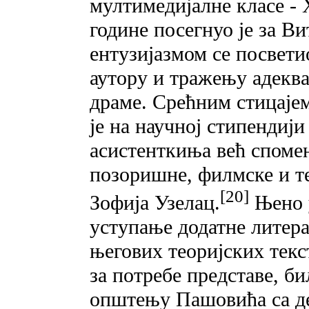
мултимедијалне класе -
године посегнуо је за В
ентузијазмом се посвет
аутору и тражењу адеква
драме. Срећним стицаје
је на научној стипендиј
асистенткиња већ споме
позоришне, филмске и те
[20]
Зофија Узелац.
Њено у
уступање додатне литера
његових теоријских текст
за потребе представе, б
општењу Пашовића са де