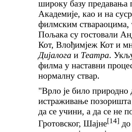
широку базу предавања 
Академије, као и на сус
филмским ствараоцима, 
Пољака су гостовали Анд
Кот, Влођимјеж Кот и м
Дијалога
и
Театра
. Укљ
филма у наставни процес
нормалну ствар.
"Врло је било природно 
истраживање позоришта 
да се учини, a да се не 
[14]
Гротовског, Шајне
до