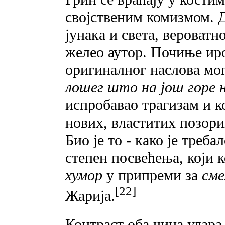
својственим комизмом. 
јунака и света, вероватн
желео аутор. Почиње ир
оригиналног наслова мо
лошег што на још горе 
испробавао трагизам и к
нових, властитих позори
Био је то - како је треба
степен посвећења, који
хумор
у припреми за
сме
[22]
Жарија.
Контраст оба чина удара