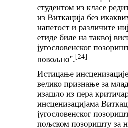
студентом из класе реди
из Виткација без икакви
напетост и различите ни
етиде биле на таквој ви
југословенског позоришт
[24]
повољно".
Истицање инсценизације
велико признање за младо
изашло из пера критичар
инсценизацијама Виткац
југословенског позоришта
пољском позоришту за 