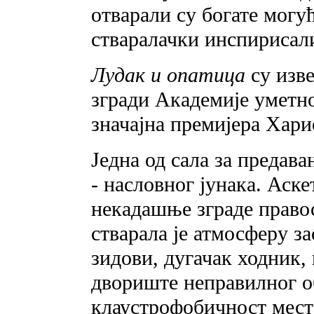
отварали су богате могу
стваралачки инспирисал
Лудак и опатица
су изве
згради Академије уметно
значајна премијера Хар
Једна од сала за предав
- насловног јунака. Аск
некадашње зграде право
стварала је атмосферу з
зидови, дугачак ходник, 
двориште неправилног об
клаустрофобичност места