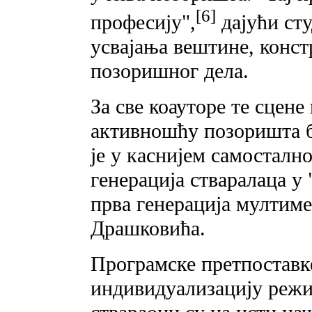
[6]
професију",
дајући ст
усвајања вештине, конст
позоришног дела.
За све коауторе те сцен
активношћу позоришта б
је у каснијем самосталн
генерација стваралаца у
прва генерација мултиме
Драшковића.
Програмске претпоставк
индивидуализацију режи