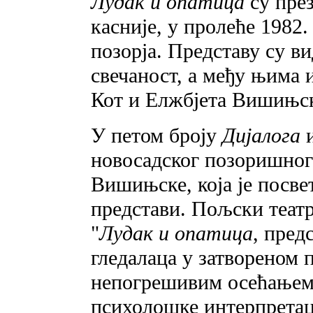
Лудак и опатица
су пре
касније, у пролеће 1982.
позорја. Представу су в
свечаност, a међу њима 
Кот и Елжбјета Вишињс
У петом броју
Дијалога
и
новосадског позоришног
Вишињске, која је посв
представи. Пољски театр
"
Лудак и опатица
,
предс
гледалаца у затвореном 
непогрешивим осећањем
психолошке интерпретац