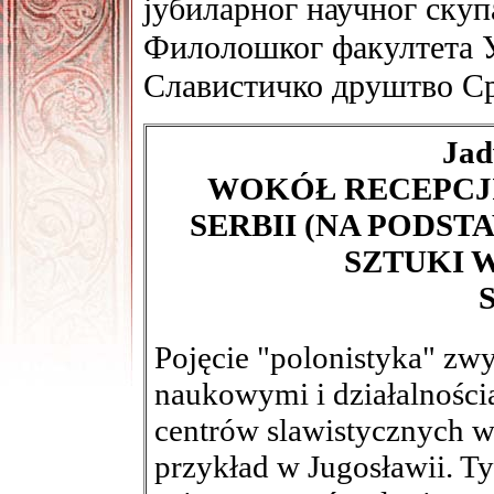
јубиларног научног скуп
Филолошког факултета У
Славистичко друштво Срб
Jad
WOKÓŁ RECEPCJ
SERBII (NA PODS
SZTUKI 
S
Pojęcie "polonistyka" zwy
naukowymi i działalności
centrów slawistycznych w 
przykład w Jugosławii. T