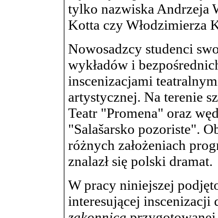
tylko nazwiska Andrzeja 
Kotta czy Włodzimierza K
Nowosadzcy studenci swoj
wykładów i bezpośrednic
inscenizacjami teatralny
artystycznej. Na terenie s
Teatr "Promena" oraz węd
"Salašarsko pozoriste". O
różnych założeniach prog
znalazł się polski dramat.
W pracy niniejszej podję
interesującej inscenizacji
zakonnica
przygotowanej 