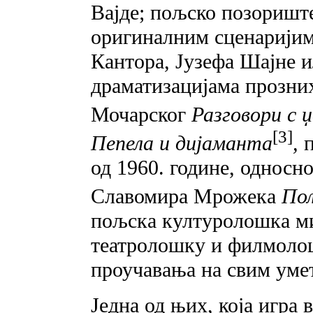
Вајде; пољско позориште 
оригиналним сценаријим
Кантора, Јузефа Шајне и
драматизацијама прозних
Мочарског
Разговори c 
[3]
Пепела и дијаманта
,
п
од 1960. године, односно
Славомира Мрожека
Пол
пољска културолошка м
театролошку и филмолошк
проучавања на свим уме
Једна од њих, која игра