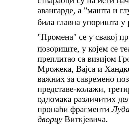
ствараоци су на исти на
авангарде, a "машта и гл
била главна упоришта у 
"Промена" се у свакој п
позориште, у којем се т
преплитао са визијом Гр
Мрожека, Вајса и Хандке
важних за савремено по
представе-колажи, трети
одломака различитих дел
пронаћи фрагменти
Луда
дворцу
Виткјевича.