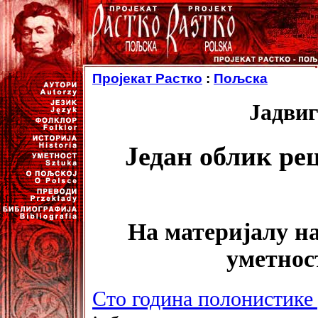
Пројекат Растко
:
Пољска
Јадвиг
Један облик ре
На материјалу н
уметнос
Сто година полонистике