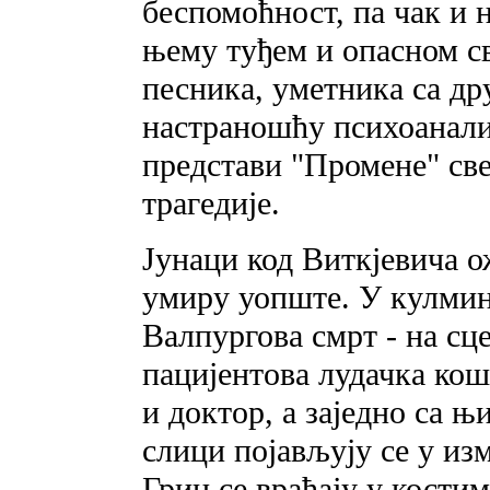
беспомоћност, па чак и 
њему туђем и опасном св
песника, уметника са др
настраношћу психоанали
представи "Промене" све
трагедије.
Јунаци код Виткјевича о
умиру уопште. У кулмин
Валпургова смрт - на сце
пацијентова лудачка кошу
и доктор, a заједно са њ
слици појављују се у из
Грин се враћаjy у кости