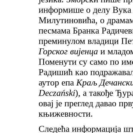
информише o делу Вука 
Милутиновића, o драмам
песмама Бранка Радичеви
преминулом владици Пе
Горског вијенца
и младо
Поменути су само по и
Радишић као подражавал
аутор епа
Краљ Дечанск
Deczański
), a такође Ђу
овај је преглед давао пр
књижевности.
Следећа информација шт