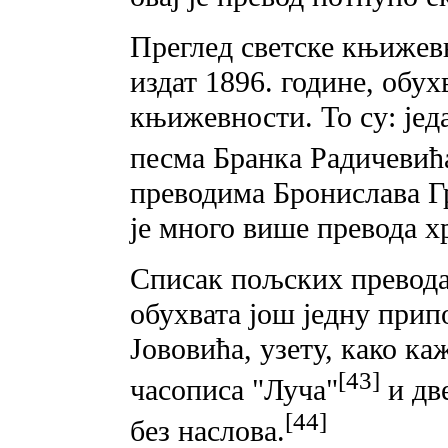
Преглед светске књижев
издат 1896. године, обух
књижевности. То су: јед
песма Бранка Радичевића 
преводима Бронислава Г
је много више превода х
Списак пољских превода
обухвата још једну прип
Јововића, узету, како ка
[43]
часописа "Луча"
и дв
[44]
без наслова.