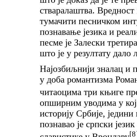
стваралаштва. Вредност 
тумачити песничком инту
познавање језика и реал
песме је Залески третир
што je у резултату дало 
Најозбиљнији зналац и п
у доба романтизма Рома
читаоцима три књиге пр
опширним уводима у који
историју Србије, једин
познавао је српски језик
[8
славистике у Вроцлаву