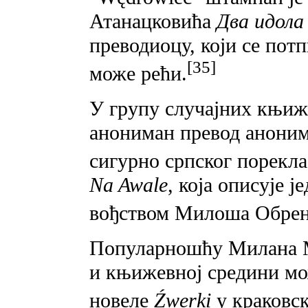
Атанацковића
Два идола
преводиоцу, који се пот
[35]
може рећи.
У групу случајних књиж
анониман превод анони
сигурно српског порекла
Na Awale
, која описује 
вођством Милоша Обрен
Популарношћу Милана М
и књижевној средини мо
новеле
Źwerki
у краковск