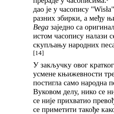
прераде у часописима.
дао je у часопису "Wisła
разних збирки, a међу њ
Bega
заједно ca оригина
истом часопису налази с
скупљању народних песа
[14]
У закључку овог кратког
усмене књижевности тре
постигла само народна п
Вуковом делу, нико се н
се није прихватио прево
се приметити такође как