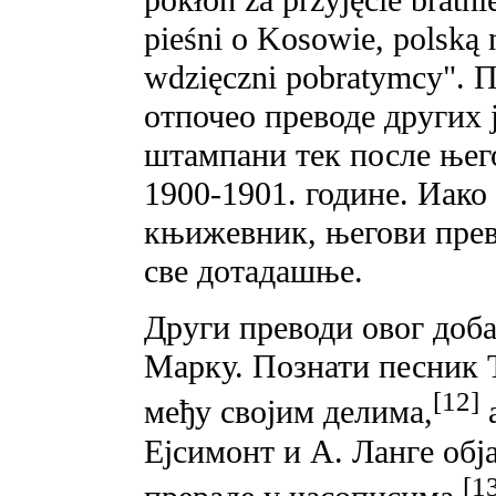
pokłon za przyjęcie bratni
pieśni o Kosowie, polską 
wdzięczni pobratymcy". П
отпочео преводе других 
штампани тек после њего
1900-1901. године. Иак
књижевник, његови прев
све дотадашње.
Други преводи овог доба
Марку. Познати песник 
[12]
међу својим делима,
a
Ејсимонт и А. Ланге обј
[1