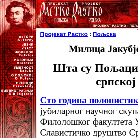
Пројекат Растко
:
Пољска
Милица Јакубј
Шта су Пољаци 
српско
Сто година полонистик
јубиларног научног скуп
Филолошког факултета У
Славистичко друштво Срб