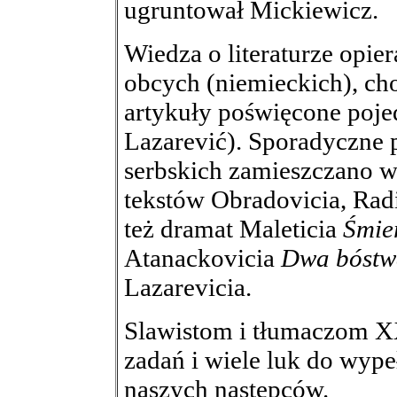
ugruntował Mickiewicz.
Wiedza o literaturze opie
obcych (niemieckich), cho
artykuły poświęcone poj
Lazarević). Sporadyczne
serbskich zamieszczano 
tekstów Obradovicia, Rad
też dramat Maleticia
Śmie
Atanackovicia
Dwa bóstw
Lazarevicia.
Slawistom i tłumaczom X
zadań i wiele luk do wype
naszych następców.