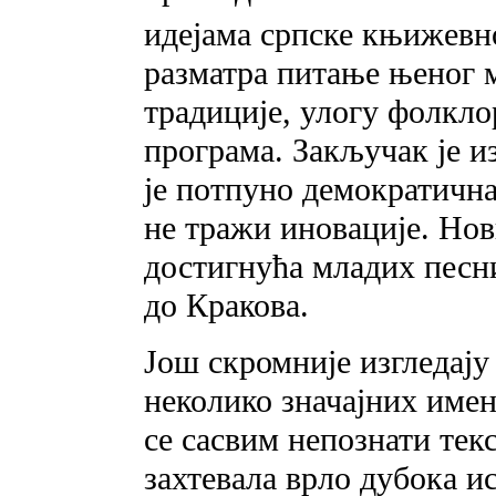
идејама српске књижевн
разматра питање њеног м
традиције, улогу фолкл
програма. Закључак је и
је потпуно демократична
не тражи иновације. Но
достигнућа младих песн
до Кракова.
Још скромније изгледају
неколико значајних име
се сасвим непознати тек
захтевала врло дубока и