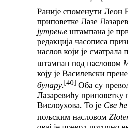
Раније споменути Леон В
приповетке Лазе Лазаре
јутрење
штампана је пр
редакција часописа приз
наслов који је сматрала 
штампан под насловом
M
коју је Василевски прен
[40]
бунару
.
Оба су превод
Лазаревићу приповетку п
Вислоухова. To je
Све ћ
пољским насловом
Złote
овај је превод потпуно е