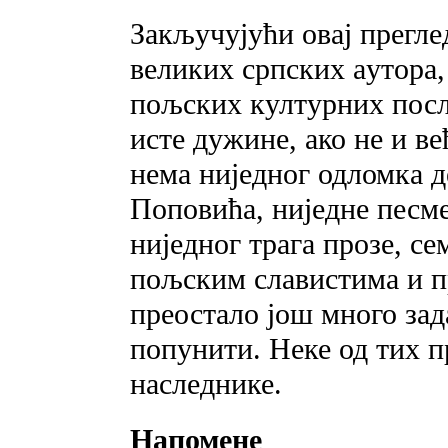
Закључујући oвaj прегле
великиx српскиx аyтора,
пољских културних посл
исте дужине, ако не и 
нема ниједног одломка д
Поповића, ниједне песм
ниједног трага прозе, се
пољским славистима и 
преостало још много зада
попунити. Неке од тих п
наследнике.
Напомене