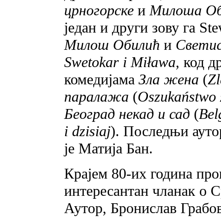
црногорске
и
Милоша Об
један и други зову га S
Милош Обилић
и
Светис
Swetokar i Miława,
код д
комедијама
Зла жена
(
Zl
паралажа
(
Oszukaństwo 
Београд некад и сад
(
Bel
i dzisiaj
). Последњи ауто
је Матија Бан.
Крајем 80-их година про
интересантан чланак o 
Аутор, Бронислав Грабов