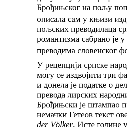
Брођињског на пољу поп
описала сам у књизи изд
пољских преводилаца ср
романтизма сабрано је у 
преводима словенског ф
У рецепцији српске наро
могу се издвојити три фа
и донела је податке o де
превода лирских народни
Брођињски је штампао 
немачки Гетеов текст ов
der Völker
. Исте године 