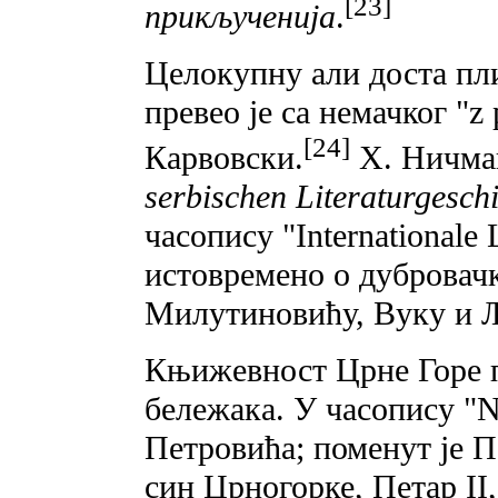
[23]
прикљученија
.
Целокупну али доста пл
превео je ca немачког "z
[24]
Карвовски.
X. Ничман
serbischen Literaturgesch
часопису "Internationale 
истовремено o дубровач
Милутиновићу, Вуку и Љ
Књижевност Црне Горе п
бележака. У часопису "N
Петровића; поменут је 
син Црногорке, Петар II