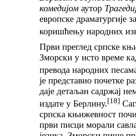
комедијом
аутор
Трагеди
европске драматургије 
коришћењу народних из
Први преглед српске књ
Зморски у исто време ка
превода народних песам
je представио почетке р
даје детаљан садржај н
[18]
издате у Берлину.
Саг
српска књижевност почињ
први писци морали савл
језика. Зморски пише п