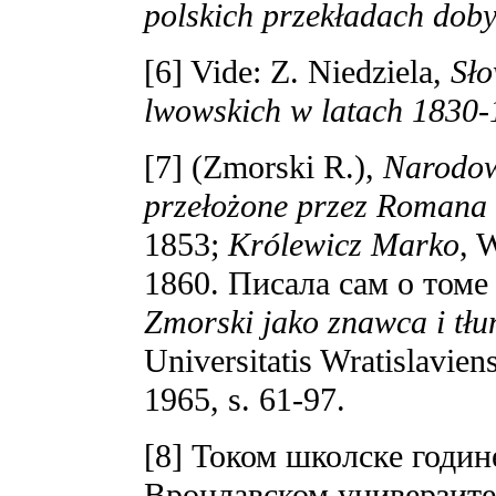
polskich przekładach dob
[6] Vide: Z. Niedziela,
Sło
lwowskich w latach 1830
[7] (Zmorski R.),
Narodowe
przełożone przez Romana
1853;
Królewicz Marko
, 
1860. Писала сам o томе
Zmorski jako znawca i tłu
Universitatis Wratislavien
1965, s. 61-97.
[8] Током школске годин
Вроцлавском универзитету