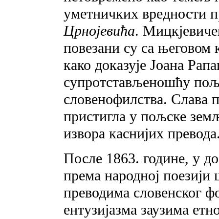
уметничких вредности п
Црнојевића
. Мицкјевиче
повезани су са његовом 
како доказује Јоана Рап
супротстављеношћу пољ
словенофилства. Слава п
пристигла у пољске земљ
извора каснијих превода
После 1863. године, у д
према народној поезији 
преводима словенског ф
ентузијазма заузима етн