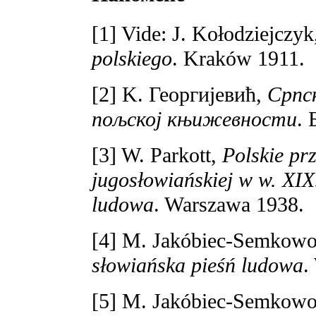
[1] Vide: J. Kołodziejczy
polskiego
. Kraków 1911.
[2] K. Георгијевић,
Српс
пољској књижевности
. 
[3] W. Parkott,
Polskie pr
jugosłowiańskiej w w. XIX
ludowa
. Warszawa 1938.
[4] M. Jakóbiec-Semkow
słowiańska pieśń ludowa
.
[5] M. Jakóbiec-Semkow