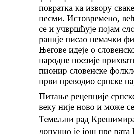
повратка ка извору свак
песми. Истовремено, већ
се и учвршћује појам сло
раније писао немачки ф
Његове идеје o словенск
народне поезије прихват
пионир словенске фолкл
први преводио српске на
Питање рецепције српск
веку није ново и може се
Темељни рад Крешимира 
допунио је још пре рата