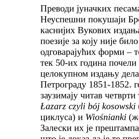
Преводи јуначких песама
Неуспешни покушаји Бро
каснијих Вукових издања
поезије за коју није би
одговарајућих форми – то
тек 50-их година почели
целокупном издању дела
Петрограду 1851-1852. 
заузимају читав четврти
Łazarz czyli bój kosowski
циклуса) и
Wiośnianki
(ж
Залески их је прештампа
што је доказ да је те пр