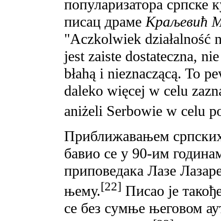
популаризатора српске к
писац драме
Краљевић 
"Aczkolwiek działalność n
jest zaiste dostateczna, n
błahą i nieznaczącą. To p
daleko więcej w celu zaz
aniżeli Serbowie w celu po
Приближавањем српских
бавио се у 90-им година
приповедака Лазе Лазаре
[22]
њему.
Писао је такођ
се без сумње његовом а