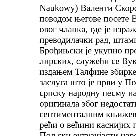
Naukowy) Валенти Скор
поводом његове посете В
овог чланка, где је изр
преводилачки рад, штам
Брођињски је укупно пре
лирских, служећи се Ву
издањем Талфине збирк
заслуга што је први у П
српску народну песму иа
оригинала због недостат
сентименталним књижев
рећи o већини каснијих 
Пољски ентузијасти нар