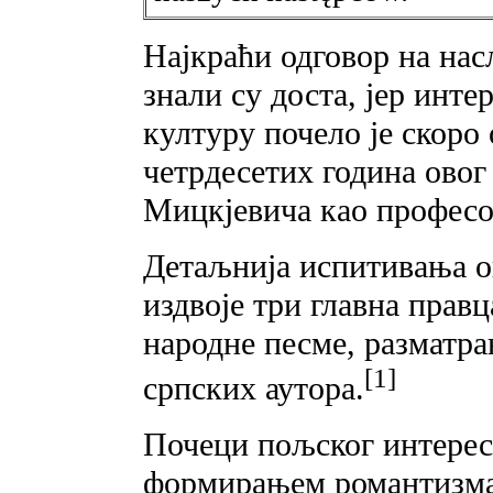
Најкраћи одговор на нас
знали су доста, јер инт
културу почело је скоро 
четрдесетих година овог
Мицкјевича као професо
Детаљнија испитивања ов
издвоје три главна прав
народне песме, разматр
[1]
српских аутора.
Почеци пољског интересо
формирањем романтизма 