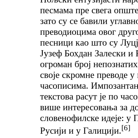
песмама пре свега опште
зато су се бавили углав
преводиоцима овог друго
песници као што су Луцј
Јузеф Бохдан Залески и 
огроман број непознати
своје скромне преводе 
часописима. Импозантан 
текстова расут је по час
више интересовања за д
словенофилске идеје: у
[6]
Русији и у Галицији.