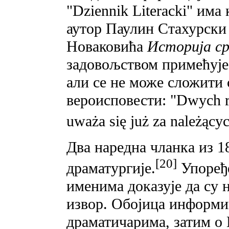
"Dziennik Literacki" има
аутор Паулин Стахурски
Новаковића
Историја с
задовољством примећује
али се не може сложити
вероисповести: "Dwуch r
uważa się już za należąc
Два наредна чланка из 18
[20]
драматургије.
Упоређе
именима доказује да су 
извор. Обојица информи
драматичарима, затим o