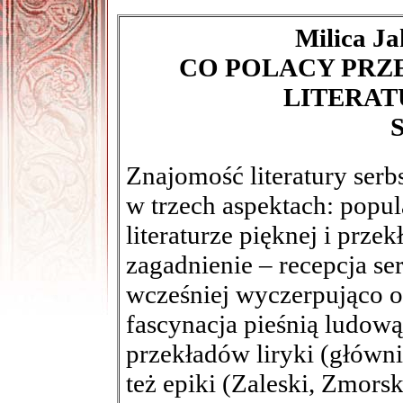
Milica J
CO POLACY PRZE
LITERAT
S
Znajomość literatury serb
w trzech aspektach: popul
literaturze pięknej i przek
zagadnienie – recepcja ser
wcześniej wyczerpująco 
fascynacja pieśnią ludow
przekładów liryki (główn
też epiki (Zaleski, Zmorsk