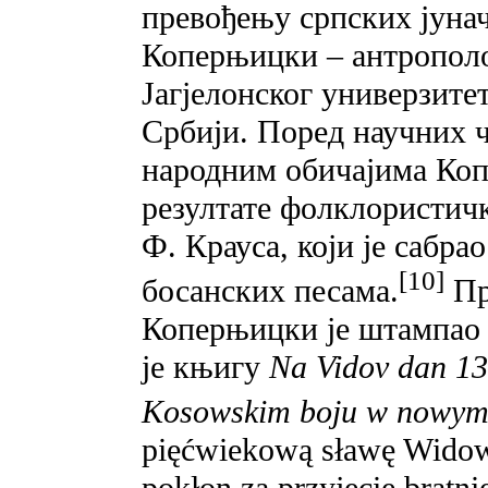
превођењу српских јуна
Коперњицки – антрополо
Јагјелонског универзитет
Србији. Поред научних 
народним обичајима Коп
резултате фолклористичк
Ф. Крауса, који је сабра
[10]
босанских песама.
Пр
Коперњицки је штампао у
је књигу
Na Vidov dan 13
Kosowskim boju w nowym 
pięćwiekową sławę Wido