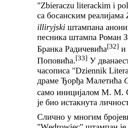
"Zbieraczu literackim i p
ca босанским реалијама
illiryjski
штампана анони
песника штампа Роман З
[32]
Бранка Радичевића
и
[33]
Поповића.
У дванаест
часописа "Dziennik Liter
драме Ђорђа Малетића
само иницијалом М. М. 
је био истакнута личнос
Слично у многим бројев
"Wędrowiec" штампан је 