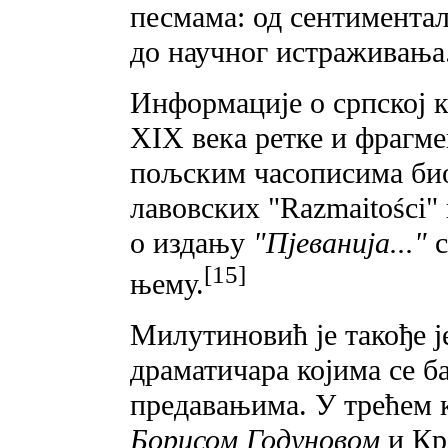
песмама: од сентимента
до научног истраживања
Информације o српској 
XIX века ретке и фрагме
пољским часописима би
лавовских "Razmaitości" 
o издању
"Пјеванија..."
с
[15]
њему.
Милутиновић је такође ј
драматичара којима се б
предавањима. У трећем 
Борисом Годуновом
и Кр