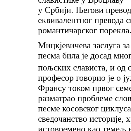
у Србији. Његови превод
еквивалентног превода 
романтичарског порекла
Мицкјевичева заслуга з
песма била је досад мно
пољских слависта, и од 
професор говорио je o ј
Франсу током првог семе
разматрао проблеме слов
песме косовског циклус
сведочанство историје, 
истовремено као темељ 