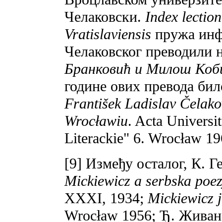
Челаковски.
Index lection
Vratislaviensis
пружа инфо
Челаковског преводили 
Бранковић и Милош Коб
године ових превода бил
František Ladislav Čelako
Wrocławiu
. Acta Universit
Literackie" 6. Wrocław 19
[9] Између осталог, К. Г
Mickiewicz a serbska poe
XXXI, 1934;
Mickiewicz 
Wrocław 1956; Ђ. Жива