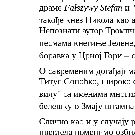
драме
Fałszywy Stefan
и "
такође кнез Никола као 
Непознати аутор Тромпч
песмама кнегиње Јелене
боравка у Црној Гори – 
О савременим догађаји
Титус Сопоћко, широко 
вилу" са именима многи
белешку o Змају штампа
Слично као и у случају 
прегледа поменимо озби