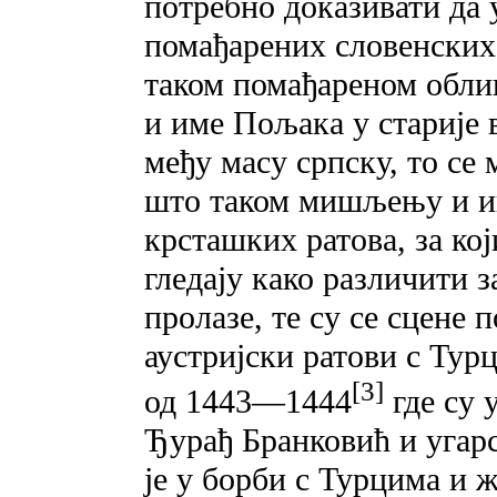
потребно доказивати да 
помађарених словенских р
таком помађареном облик
и име Пољака у старије 
међу масу српску, то се
што таком мишљењу и ин
крсташких ратова, за ко
гледају како различити 
пролазе, те су се сцене 
аустријски ратови с Турц
[3]
од 1443—1444
где су 
Ђурађ Бранковић и угар
je y борби с Турцима и 