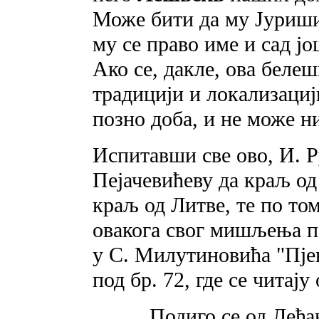
Може бити да му Јуришић
му се право име и сад 
Ако се, дакле, ова беле
традицији и локализацији
позно доба, и не може н
Испитавши све ово, И. 
Пејачевићеву да краљ од
краљ од Литве, те по то
овакога свог мишљења по
у С. Милутиновића "Пјев
под бр. 72, где се читају
Подиго се од Леђа