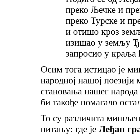
преко Љечке и пр
преко Турске и пр
и отишо кроз зем
изишао у земљу Ђ
запросио у краља 
Осим тога истицао je ми
народној нашој поезији 
становања нашег народа 
би такође помагало оста
То су различита мишљења
питању: где je
Леђан гр