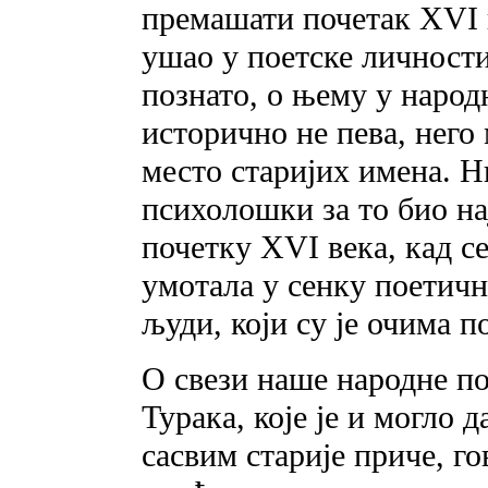
премашати почетак XVI в
ушао у поетске личности 
познато, о њему у народ
исторично не пева, него
место старијих имена. Н
психолошки за то био на
почетку XVI века, кад с
умотала у сенку поетичн
људи, који су je очима п
О свези наше народне п
Турака, које je и могло
сасвим старије приче, го