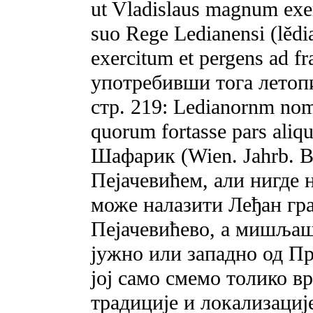
ut Vladislaus magnum exer
suo Rege Ledianensi (lědi
exercitum et pergens ad f
употребивши тога летопис
стр. 219: Ledianornm nomin
quorum fortasse pars aliqu
Шафарик (Wien. Jahrb. B.
Пејачевићем, али нигде н
може налазити Леђан гр
Пејачевићево, a мишљаш
јужно или западно од Пр
јој само смемо толико в
традиције и локализације