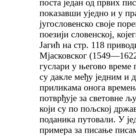
поста један од првих пи
показавши уједно и у пр
југословенско своје пор
поезији словенској, кој
Јагић на стр. 118 приво
Мјасковског (1549—1622)
гуслари у његово време 
су дакле међу једним и 
приликама онога времен
потврђује за световне љу
који су по пољској држ
поданика путовали. У ј
примера за писање писама