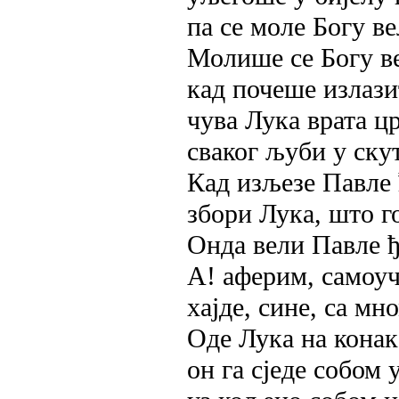
па се моле Богу в
Молише се Богу в
кад почеше излазит
чува Лука врата ц
сваког љуби у скут
Кад изљезе Павле 
збори Лука, што 
Онда вели Павле ђ
А! аферим, самоуч
хајде, сине, са мн
Оде Лука на конак
он га сједе собом 