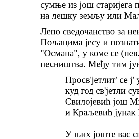
сумње из још старијега 
на лешку земљу или Мал
Лепо сведочанство за н
Пољацима јесу и познат
"Османа", у коме се (пев.
песништва. Међу тим ју
Просв'јетлит' се ј' 
куд год св'јетли с
Свилојевић још М
и Краљевић јунак
У њих јоште вас с