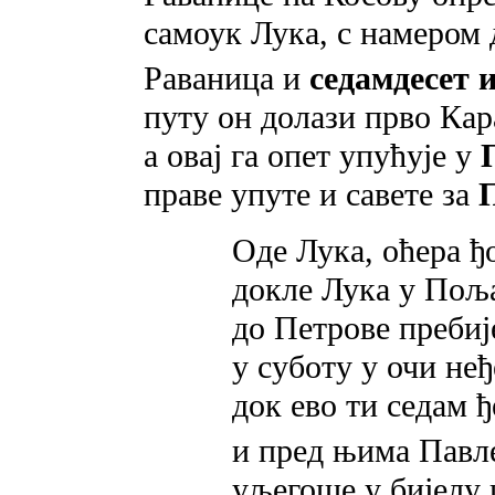
самоук Лука, с намером 
Раваница и
седамдесет 
путу он долази прво Кара
a овај га опет упућује y
праве упуте и савете за
Оде Лука, оћера ђ
докле Лука у Поља
до Петрове пребиј
у суботу у очи не
док ево ти седам ђ
и пред њима Павл
уљегоше у бијелу 