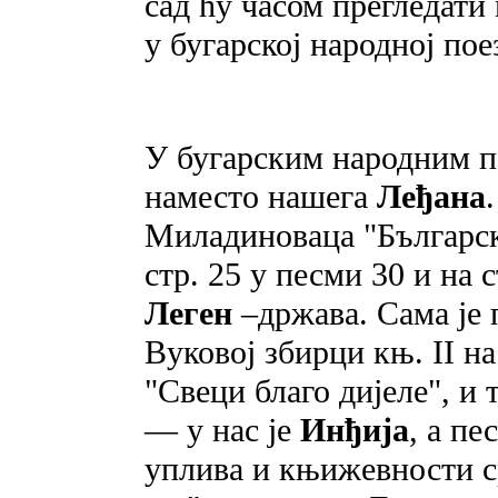
сад ћу часом прегледати
у бугарској народној пое
У бугарским народним 
наместо нашега
Леђана
Миладиноваца "Българск
стр. 25 y песми 30 и на с
Леген
–држава. Сама je 
Вуковој збирци књ.
II н
"Свеци благо дијеле", и 
— у нас je
Инђија
, a пе
уплива и књижевности ср