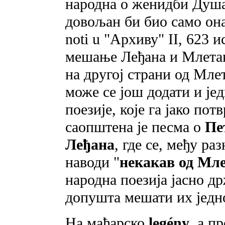
народна о женидби Душа
довољан би био само онај
noti u "Архиву" II, 623 
мешање Леђана и Млетака
на другој страни од Мле
може се још додати и је
поезије, које га јако пот
саопштена je песма о
Пе
Леђана
, где се, међу ра
наводи "
некакав од Мл
народна поезија јасно др
допушта мешати их једн
На мађарско
legény
, a п