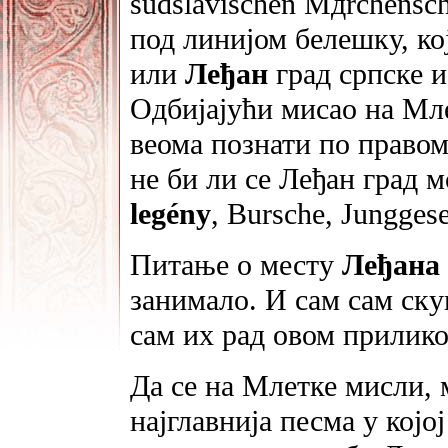
südslavischen Mдrchensch
под линијом белешку, ко
или
Леђан
град српске и
Одбијајући мисао на Мл
веома познати пo правом
не би ли се Леђан град м
legény
, Bursche, Junggese
Питање o месту
Леђана
занимало. И сам сам ску
сам их рад овом прилико
Да се на Млетке мисли, 
најглавнија песма у којо