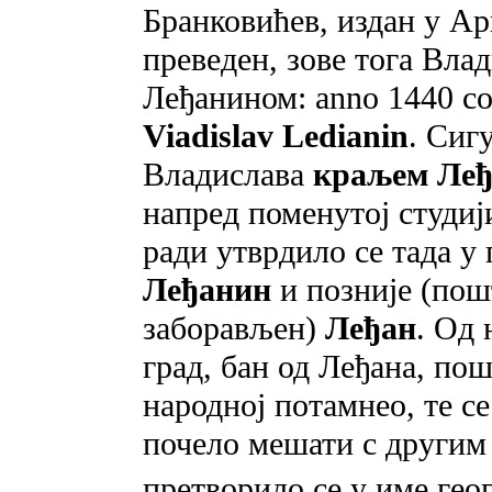
Бранковићев, издан у Арк
преведен, зове тога Вла
Леђанином: anno 1440 cons
Viadislav Ledianin
. Сиг
Владислава
краљем Ле
напред поменутој студиј
ради утврдило се тада у
Леђанин
и позније (пош
заборављен)
Леђан
. Од 
град, бан од Леђана, пош
народној потамнео, те 
почело мешати с другим 
претворило се у име гео