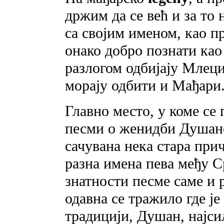
држим да се већ и за то
са својим именом, као п
онако добро познати као
разлогом одбијају Млеци
морају одбити и Мађари
Главно место, у коме с
песми о женидби Душаново
сачувана нека стара прич
разна имена пева међу С
знатности песме саме и
одавна се тражило где je 
традицији, Душан, најси