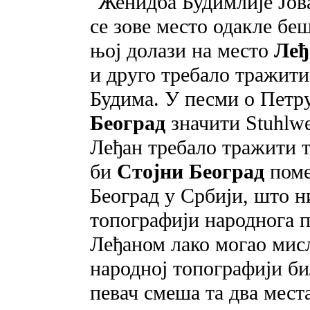
"Женидба Будимлије Јова
се зове место одакле б
њој долази на место
Леђ
и друго требало тражити
Будима. У песми о Петр
Београд
значити Stuhlwei
Леђан требало тражити т
би
Стојни Београд
поме
Београд у Србији, што н
топографији народнога п
Леђаном лако могао мис
народној топографији би
певач смеша та два мест