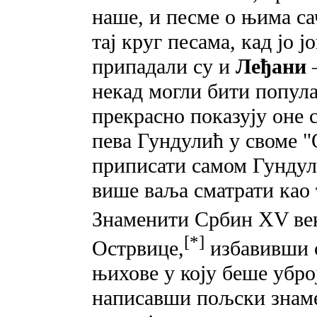
наше, и песме о њима са
тај круг песама, кад јо 
припадали су и
Леђани
некад могли бити попул
прекрасно показују оне 
пева Гундулић у своме "
приписати самом Гундули
више ваља сматрати као
Знаменити Србин XV
ве
[*]
Острвице,
избавивши с
њихове у коју беше убро
написавши пољски знаме