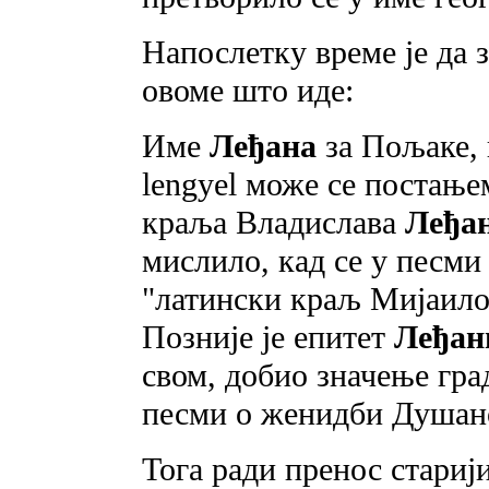
Haпослетку време je да 
овоме што иде:
Име
Леђана
за Пољаке, 
lengyel може се постање
краља Владислава
Леђа
мислило, кад се у песм
"латински краљ Мијаило 
Позније je епитет
Леђан
свом, добио значење гра
песми о женидби Душан
Тога ради пренос стариј