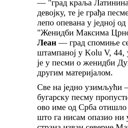
— "град краља Латинина"
девојку, те je грађа песм
лепо опевана у једној о
"Женидби Максима Црноје
Леaн
— град спомиње се 
штампаној у Kolu V, 44, 
je у песми о женидби Ду
другим материјалом.
Све на једно узимљући —
бугарску песму пропусти
ово име од Срба отишло 
што га нисам опазио ни у
страна изван северне Мак