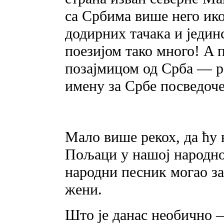
ca Србима више него икој
додирних тачака и једин
поезијом тако много! A 
позајмицом од Срба — ра
имену за Србе посведоче
Мало више рекох, да ћу 
Пољаци у нашој народној
народни песник могао за
жени.
Што je данас необично —