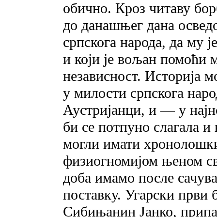
обично. Кроз читаву бор
до данашњег дана освед
српскога народа, да му j
и који je вољан помоћи 
независност. Историја м
у милости српскога нар
Аустријанци, и — у најн
би се потпуно слагала и 
могли имати хронолошки
физиогномијом њеном сва
доба имамо после сачува
поставку. Угарски први 
Сибињанин Јанко, припа