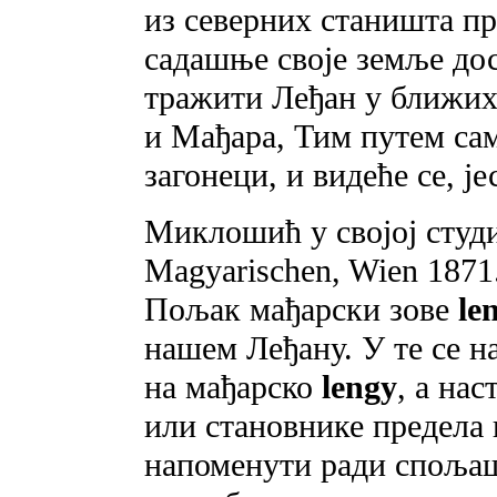
из северних станишта пр
садашње своје земље дос
тражити Леђан у ближи
и Мађара, Тим путем сам
загонеци, и видеће се, ј
Миклошић у својој студиј
Magyarischen, Wien 1871
Пољак мађарски зове
le
нашем Леђану. У те се 
на мађарско
lengy
, a нас
или становнике предела 
напоменути ради спољашњ