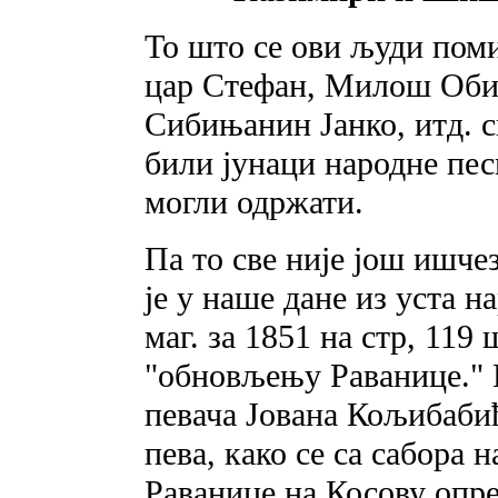
То што се ови људи поми
цар Стефан, Милош Оби
Сибињанин Јанко, итд. с
били јунаци народне песм
могли одржати.
Па то све није још ишчез
je у наше дане из уста 
маг. за 1851 на стр, 119
"обновљењу Раванице." Њ
певача Јована Кољибабић
пева, како се са сабора 
Раванице на Косову опр