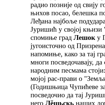
радио позније од свију г
њихов посао, белешка по
Леђана најбоље подуда
Јуришић у својој књизи 
спомиње град
Лешок
у П
југоисточно од Призрена
напомиње, како за тај гра
многи посведочавају, да 
народним песмама стоји:
мојој рас-прави о "Зем
(Годишњица Чупићеве за
посведочио да тај Јури
него
Лěшьскь
наших дом