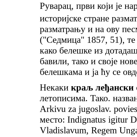
Руварац, први који je н
историјске стране размат
разматрању и на ову пес
("Седмица" 1857, 51), те
како белешке из дотадаш
бавили, тако и своје но
белешкама и ja ћу се ов
Некаки
краљ леђански
летописима. Тако. назва
Arkivu za jugoslav. povies
место: Indignatus igitur 
Vladislavum, Regem Ungari