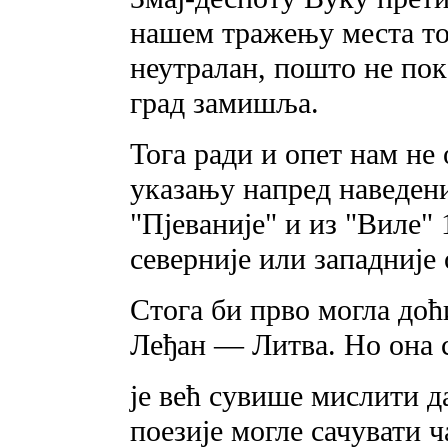
нашем тражењу места тог
неутралан, пошто не пока
град замишља.
Тога ради и опет нам не 
указању напред наведен
"Пјеваније" и из "Виле"
северније или западније
Стога би прво могла доћи
Леђан — Литва. Но она 
je већ сувише мислити д
поезије могле сачувати 