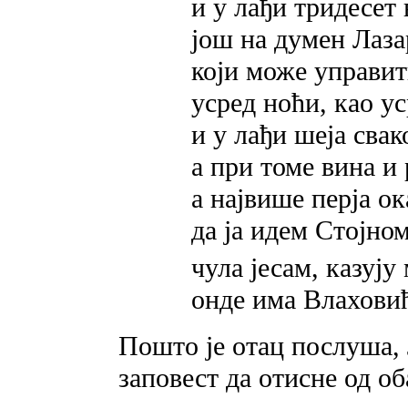
и у лађи тридесет 
још на думен Лаза
који може управит
усред ноћи, као у
и у лађи шеја свак
a при томе вина и 
a највише перја ок
да ja идем Стојно
чула јесам, казуј
онде има Влахови
Пошто je отац послуша, 
заповест да отисне од об