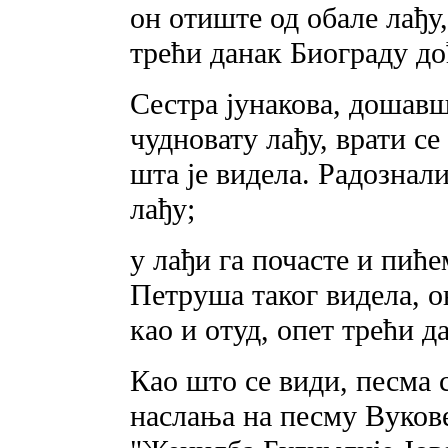
он отиште од обале лађу,
трећи данак Биограду до
Сестра јунакова, дошавш
чудновату лађу, врати се
шта je видела. Радознали
лађу;
у лађи га почасте и пићем
Петруша таког видела, он
као и отуд, опет трећи д
Као што се види, песма 
наслања на песму Вукове