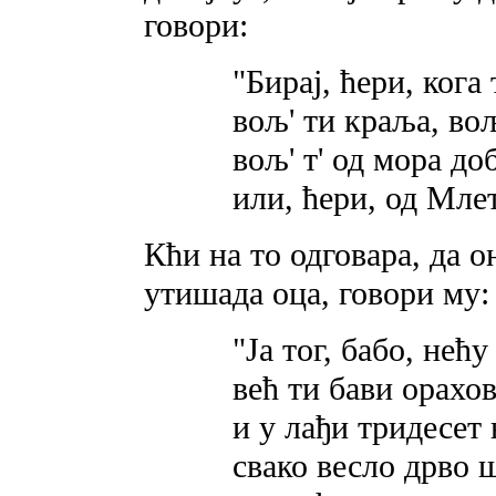
говори:
"Бирај, ћери, кога 
вољ' ти краља, вољ
вољ' т' од мора до
или, ћери, од Мле
Кћи на то одговара, да о
утишада оца, говори му:
"Ja тог, бабо, нећу
већ ти бави орахо
и у лађи тридесет 
свако весло дрво