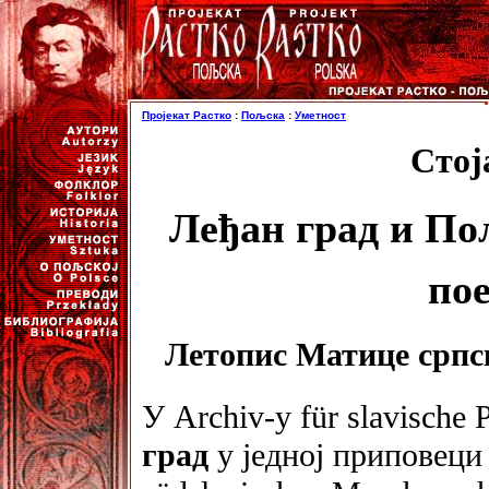
Пројекат Растко
:
Пољска
:
Уметност
Стој
Леђан град и По
по
Летопис Матице српске
У Archiv-y für slavische 
град
у једној приповеци