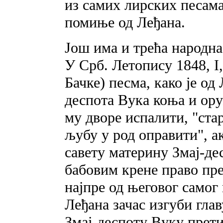
из самих лирских песам
помиње од Леђана.
Још има и трећа народна
У Срб. Летопису 1848, I,
Бачке) песма, како je од
деспота Вука коња и ору
му дворе испалити, "ста
љубу у род оправити", а
савету материну Змај-де
бабовим крене право пре
најпре од његовог самог 
Леђана зачас изгуби глав
Змај-деспоту Вуку прети