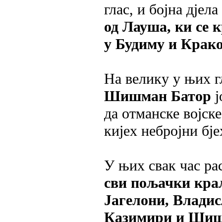
глас, и бојна дјела
од Лауша, ки се 
у Будиму и Крак
Ha велику у њих г
Шишман Батор
ј
да отманске војске
кијех небројни бје
У њих свак час ра
сви пољачки кра
Јагелони, Владис
Казимири и Шиш