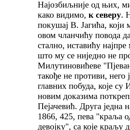
Најозбиљније од њих, м
како видимо,
к северу
. 
покушај В. Јагића, који 
овом чланчићу повода д
стално, иставићу најпре
што му се ниједно не пр
Милутиновићеве "Пјевани
такође не противи, него 
главних побуда, које су 
новим доказима поткреп
Пејачевић. Друга једна 
1866, 425, пева "краља 
девојку", са које краљу 