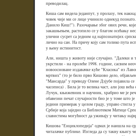
преводилац.
Киша сам видела једанпут, у пролазу, тек накна
човек чије ми се лице учинило однекуд познато. 
Данило Киш!"). Разочарање због ових речи, које
закашњењем, растопило се у благом осећању нес
улични сусрет са једним од најпознатијих српс
личио на сан. На причу коју сам толико пута ис
у њену истинитост.
Али, ништа у животу није случајно. "Далеки и т
укрстили - на пролеће 1998. године, сасвим нео
новоосноване издавачке куће "Класика" из Лаво
мртвих" (то је било прво Кишово дело, објављен
"Мансарда" у преводу Олене Дзјубе појавила се 
часописа) . Била је то велика част, али још већ
Лучук, књижевник и научник, храбрио ме је реч
обавезни печат случајности био је у томе што ј
једини примерак у целом граду, управо стигла
Србије која заједно са Библиотеком Матице Срп
славистима могућност да уживају у читању најв
Кишова "Енциклопедија" одмах је наишла на ср
читалачке публике. Изгледа да су такву књигу ч