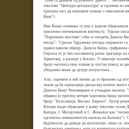
текстове "Цензура-аутоцензура" и одломак из књ
припала част да напишем чланак о омиљеном к
Киш").
Име Киша спомиње се још у једном објављеном у
прилично неочекиваном контексту. Турски писа
"Порушени мостови" сећа се погреба Данила Киш
писца": "Српско Удружење писаца сахранило га 
православном обреду, Данила Киша, грађанина св
Гирзела то је био наговештај ратне трагедије на
Хрватској, а касније у Босни). У емисији посве
броја часописа овај чланак је постао повод за ди
убедљиво може да делује полуистина...
Али, спремни и већ вични да се бранимо од опт
знали да ће најоштрија дискусија почети много к
Данило Киш! Реномирани и утицајни часопис "К
објавио је преглед четири најновија броја часо
броју "Југославија. Косово. Европа". Аутор реце
Клоцко види објављене у њему текстове (осим 
Капора, Ј. Михајловић и С. Жижека) као "песницу
одгонетка неминовности насиља на Балкану"). О
будућности да доведе до експлозије, чини се, по
балканских уметника, који од материјала култур