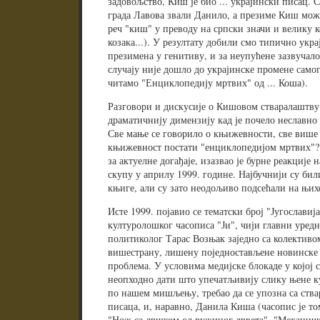
задовољство, Киш је био ... украјински писац. С
града Лавова звали Данило, а презиме Киш може
реч "киш" у преводу на српски значи и велику 
козака...). У резултату добили смо типично ук
презимена у генитиву, и за неупућене зазвучало
случају није дошло до украјинске промене самог
читамо "Енциклопедију мртвих" од ... Коша).
Разговори и дискусије о Кишовом стваралаштву
драматичнију димензију кад је почело неславн
Све мање се говорило о књижевности, све више 
књижевност постати "енциклопедијом мртвих"?"
за актуелне догађаје, изазвао је бурне реакциј
скупу у априлу 1999. године. Најбучнији су би
књиге, али су зато неодољиво подсећали на њихо
Исте 1999. појавио се тематски број "Југославиј
културолошког часописа "Ји", чији главни уред
политиколог Тарас Возњак заједно са колективо
вишестрану, лишену поједностављене новинске 
проблема. У условима медијске блокаде у којој с
неопходно дати што упечатљивију слику њене кул
по нашем мишљењу, требао да се упозна са ств
писаца, и, наравно, Данила Киша (часопис је т
"Нож са дршком од ружиног дрвета", "Механички