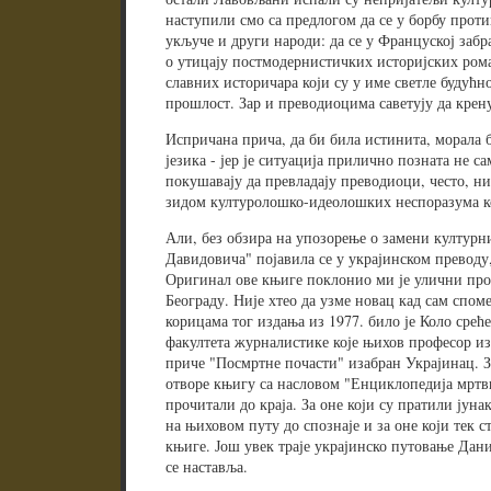
наступили смо са предлогом да се у борбу прот
укључе и други народи: да се у Француској заб
о утицају постмодернистичких историјских ром
славних историчара који су у име светле будућн
прошлост. Зар и преводиоцима саветују да крен
Испричана прича, да би била истинита, морала 
језика - јер је ситуација прилично позната не са
покушавају да превладају преводиоци, често, н
зидом културолошко-идеолошких неспоразума к
Али, без обзира на упозорење о замени културн
Давидовича" појавила се у украјинском преводу,
Оригинал ове књиге поклонио ми је улични прод
Београду. Није хтео да узме новац кад сам споме
корицама тог издања из 1977. било је Коло среће 
факултета журналистике које њихов професор из
приче "Посмртне почасти" изабран Украјинац. За
отворе књигу са насловом "Енциклопедија мртвих
прочитали до краја. За оне који су пратили јун
на њиховом путу до спознаје и за оне који тек с
књиге. Још увек траје украјинско путовање Да
се наставља.