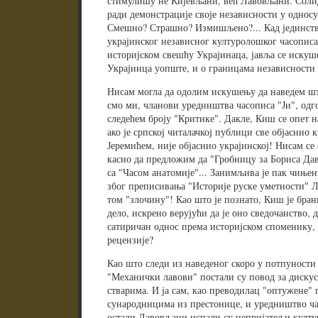
стимулишу не Кијевљани, већ Лавовљани. Солид
ради демонстрације своје независности у односу
Смешно? Страшно? Измишљено?... Кад јединств
украјинског независног културолошког часописа
историјском свешћу Украјинаца, јавља се искуш
Украјинца уопште, и о границама независности 
Нисам могла да одолим искушењу да наведем што
смо ми, чланови уредништва часописа "Ји", од
следећем броју "Критике". Дакле, Киш се опет 
ако је српској читалачкој публици све објаснио 
Јеремићем, није објаснио украјинској! Нисам се 
касно да предложим да "Гробницу за Бориса Дав
са "Часом анатомије"... Занимљива је пак чињен
због преписивања "Историје руске уметности" Л
том "злочину"! Као што је познато, Киш је бран
дело, искрено верујући да је оно сведочанство,
сатиричан однос према историјском споменику,
рецензије?
Као што следи из наведеног скоро у потпуности
"Механички лавови" постали су повод за диску
стварима. И ја сам, као преводилац "оптужене"
сународницима из престонице, и уредништво часо
остали Лавовљани испали су непријатељи култур