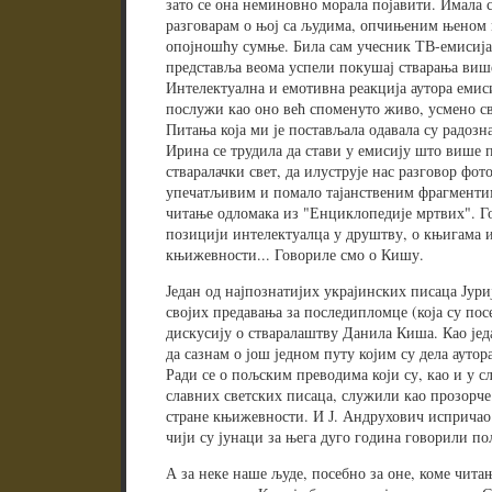
зато се она неминовно морала појавити. Имала 
разговарам о њој са људима, опчињеним њеном 
опојношћу сумње. Била сам учесник ТВ-емисија,
представља веома успели покушај стварања виш
Интелектуална и емотивна реакција аутора емис
послужи као оно већ споменуто живо, усмено св
Питања која ми је постављала одавала су радозн
Ирина се трудила да стави у емисију што више п
стваралачки свет, да илуструје нас разговор фо
упечатљивим и помало тајанственим фрагментим
читање одломака из "Енциклопедије мртвих". Го
позицији интелектуалца у друштву, о књигама и
књижевности... Говориле смо о Кишу.
Један од најпознатијих украјинских писаца Јур
својих предавања за последипломце (која су пос
дискусију о стваралаштву Данила Киша. Као јед
да сазнам о још једном путу којим су дела ауто
Ради се о пољским преводима који су, као и у сл
славних светских писаца, служили као прозорче 
стране књижевности. И Ј. Андрухович испричао ј
чији су јунаци за њега дуго година говорили по
А за неке наше људе, посебно за оне, коме чита