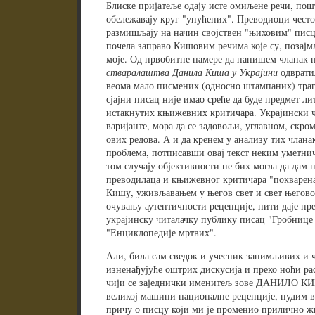
Блиске пријатеље одају исте омиљене речи, пош
обележавају круг "упућених". Преводиоци често 
размишљају на начин својствен "њиховим" писци
почела заправо Кишовим речима које су, позајм
моје. Од првобитне намере да напишем чланак н
стваралаштва Данила Киша у Украјини
одврати
веома мало писмених (односно штампаних) траго
сјајни писац није имао среће да буде предмет л
истакнутих књижевних критичара. Украјински чи
варијанте, мора да се задовољи, углавном, ск
ових редова. А и да кренем у анализу тих члана
проблема, потписавши овај текст неким уметни
том случају објективности не бих могла да дам п
преводилаца и књижевног критичара "покварена
Кишу, уживљавањем у његов свет и свет његовог
очувању аутентичности рецепције, нити даје пре
украјинску читалачку публику писац "Гробнице
"Енциклопедије мртвих".
Али, била сам сведок и учесник занимљивих и ч
изненађујуће оштрих дискусија и преко ноћи р
чији се заједнички именитељ зове ДАНИЛО КИШ
великој машини националне рецепције, нудим ва
причу о писцу који ми је променио прилично ж