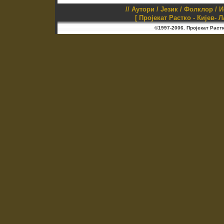
//
Аутори
/
Језик
/
Фолклор
/
И
[ Пројекат Растко - Кијев- 
©1997-2006. Пројекат Раст