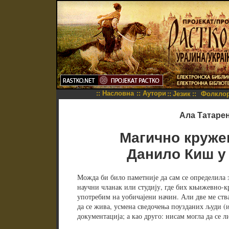
::
Насловна
::
Аутори
::
Језик
::
Фолкло
Ала Татаре
Магично круже
Данило Киш у
Можда би било паметније да сам се определила 
научни чланак или студију, где бих књижевно-к
употребим на уобичајени начин. Али две ме ства
да се жива, усмена сведочења поузданих људи (и
документација; а као друго: нисам могла да се 