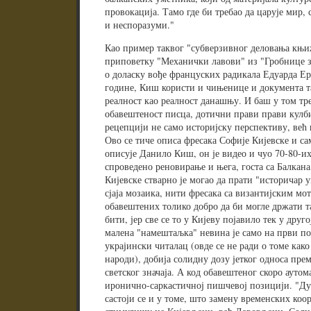
провокација. Тамо где би требао да царује мир,
и неспоразуми."
Као пример таквог "субверзивног деловања књи
приповетку "Механички лавови" из "Гробнице з
о доласку вође француских радикала Едуарда Ер
године, Киш користи и чињенице и документа т
реалност као реалност данашњу. И баш у том тр
обавештеност писца, дотични прави прави кулби
рецепцији не само историјску перспективу, већ
Ово се тиче описа фресака Софије Кијевске и са
описује Данило Киш, он је видео и чуо 70-80-их 
спроведено реновирање и њега, госта са Балкана
Кијевске стварно је могао да прати "историчар 
сјаја мозаика, нити фресака са византијским мо
обавештених толико добро да би могле држати та
бити, јер све се то у Кијеву појавило тек у друг
малена "намештаљка" невина је само на први пог
украјински читалац (овде се не ради о томе како
народи), добија солидну дозу јетког односа пре
светског значаја. А код обавештеног скоро аутом
иронично-саркастичној пишчевој позицији. "Ду
састоји се и у томе, што замену временских коо