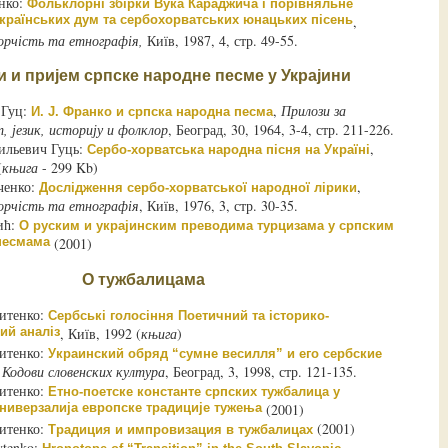
нко:
Фольклорні збірки Вука Караджича і порівняльне
країнських дум та сербохорватських юнацьких пісень
,
орчість та етнографія,
Київ, 1987, 4, стр. 49-55.
 и пријем српске народне песме у Украјини
 Гуц:
,
Прилози за
И. Ј. Франко и српска народна песма
 језик, историју и фолклор
, Београд, 30, 1964, 3-4, стр. 211-226.
ильевич Гуць:
,
Сербо-хорватська народна пісня на Україні
(
књига
- 299 Kb)
ченко:
,
Дослідження сербо-хорватської народної лірики
орчість та етнографія
, Київ, 1976, 3, стр. 30-35.
ић:
О руским и украјинским преводима турцизама у српским
песмама
(2001)
О тужбалицама
итенко:
Сербські голосіння Поетичний та історико-
ий аналіз
, Київ, 1992 (
књига
)
итенко:
Украинский обряд “сумне весилля” и его сербские
,
Кодови словенских култура
, Београд, 3, 1998, стр. 121-135.
итенко:
Етно-поетске константе српских тужбалица у
универзалија европске традиције тужења
(2001)
итенко:
(2001)
Традиция и импровизация в тужбалицах
ytenko: