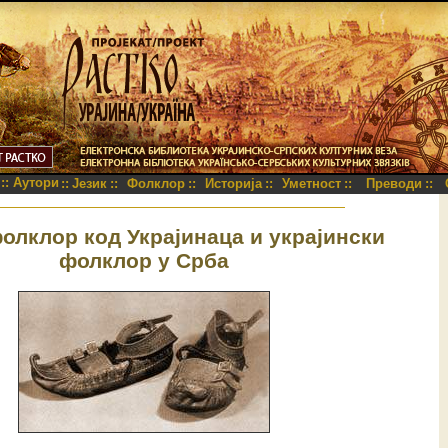
::
Аутори
::
Језик
::
Фолклор
::
Историја
::
Уметност
::
Преводи
::
олклор код Украјинаца и украјински
фолклор у Срба