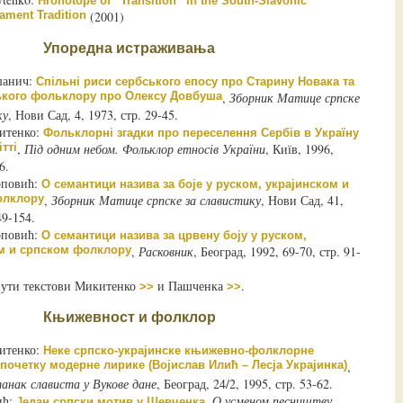
Hronotope of “Transition” in the South-Slavonic
ament Tradition
(2001)
Упоредна истраживања
шанич:
Спільні риси сербського епосу про Старину Новака та
кого фольклору про Олексу Довбуша
,
Зборник Матице српске
ку
, Нови Сад, 4, 1973, стр. 29-45.
итенко:
Фольклорні згадки про переселення Сербів в Україну
ітті
,
Під одним небом. Фольклор етносів України
, Київ, 1996,
6.
оповић:
О семантици назива за боје у руском, украјинском и
олклору
,
Зборник Матице српске за славистику
, Нови Сад, 41,
49-154.
оповић:
О семантици назива за црвену боју у руском,
м и српском фолклору
,
Расковник
, Београд, 1992, 69-70, стр. 91-
нути текстови Микитенко
и Пашченка
.
>>
>>
Књижевност и фолклор
итенко:
Неке српско-украјинске књижевно-фолклорне
 почетку модерне лирике (Војислав Илић – Лесја Украјинка)
,
анак слависта у Вукове дане
, Београд, 24/2, 1995, стр. 53-62.
ић:
,
О усменом песништву
,
Један српски мотив у Шевченка