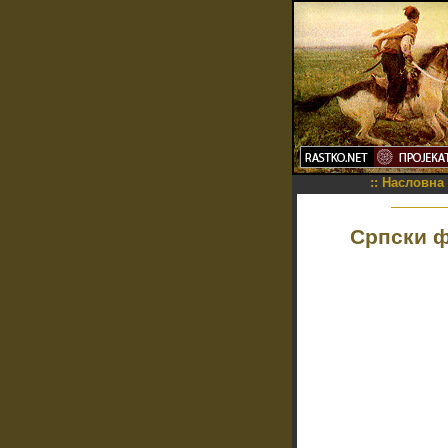
::
Насловна
Српски ф