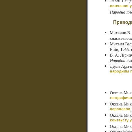
Эвген Паще
вивчення у
Народна тв
Преводи
Михаилo В.
књижевност,
Михаил Вас
Київ, 1966. 
В. А. Лірни
Народна тв
Дејан Ајдач
народним 
Оксана Мик
географичн
Оксана Мик
параллели
Оксана Мик
контексту 
Оксана Мик
Oksana Myk