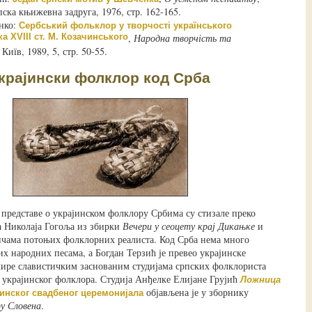
пска књижевна задруга, 1976, стр. 162-165.
нко:
Сербський фольклор у творчості українського
 XVIII ст. М. Козачинського
,
Народна творчість та
Київ, 1989, 5, стр. 50-55.
крајински фолклор код Срба
представе о украјинском фолклору Србима су стизале преко
 Николаја Гогоља из збирки
Вечери у сеоцету крај Дикањке
и
ичама потоњих фолклорних реалиста. Код Срба нема много
х народних песама, а Богдан Терзић је превео украјинске
шире славистичким заснованим студијама српских фолклориста
з украјинског фолклора. Студија Анђелке Елијане Грујић
Ложница
објављена је у зборнику
ајинског свадбеног церемонијала
у Словена
.