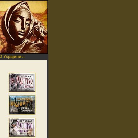
O Украјини
::