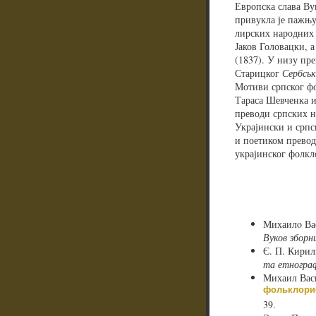
Европска слава Ву
привукла је пажњу
лирских народних 
Јаков Головацки, 
(1837). У низу пр
Старицког
Сербськ
Мотиви српског фо
Тараса Шевченка 
преводи српских н
Украјински и српс
и поетиком превод
украјинског фолкл
Михаилo Ва
Вуков зборн
Є. П. Кири
та етногра
Михаил Вас
фольклори
39.