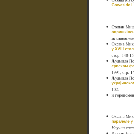
Graveside L
Степан Ми
опришківсь
за слависти
Оксана Мик
у XVIII стол
стор. 140-15
Људмила П
српском ф
1991, стр. 1
Људмила П
украјинско
102.
и горепоме
Оксана Мик
паралеле у
Научни саст
Владан Нед