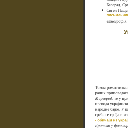
Београд, Ср
Євген Паще
письменника
етнографія,
У
Током романтизма 
раних приповедака
Миргород,
те у пр
превода украјински
народне бајке. У 
среће се грађа и и
- обичаји из укр
Еротско у фолклор