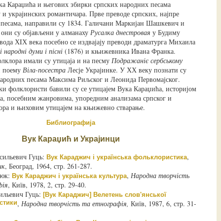
ка Караџића и његових збирки српских народних песама
 и украјинских романтичара. Прве преводе српских, најпре
песама, направили су 1834. Галичани Маркијан Шашкевич и
а они су објављени у алманаху
Русалка днестровая
у Будиму
евода ХIХ века посебно се издвајају преводи драматурга Михаила
і народні думи і пісні
(1876) и књижевника Ивана Франка.
лклора имали су утицаја и на песму
Подражаніє сербському
и поему
Віла-посестра
Лесје Украјинке. У ХХ веку познати су
ародних песама Максима Риљског и Леонида Первомајског.
ки фолклористи бавили су се утицајем Вука Караџића, историјом
а, посебним жанровима, упоредним анализама српског и
ора и њиховим утицајем на књижевно стварање.
Библиографија
Вук Караџић и Украјинци
сильевич Гуць:
,
Вук Караджич і українська фольклористика
ик
, Београд, 1964, стр. 261-287.
люк:
,
Народна творчість
Вук Караджич і українська культура
фія
, Київ, 1978, 2, стр. 29-40.
ильевич Гуць:
[Вук Караджич] Велетень слов'янської
стики
,
Народна творчість та етнографія,
Київ, 1987, 6, стр. 31-