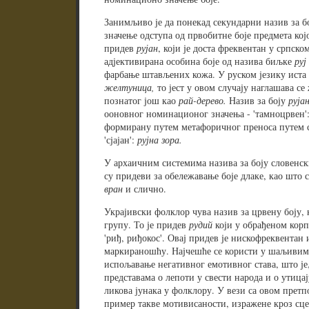
Занимљиво је да понекад секундарни назив за б
значење одступа од првобитне боје предмета којој
придев
рујан
, који је
доста фреквентан у српском
адјективирана особина боје од назива биљке
руј
фарбање штављених кожа. У руском језику иста
желтуница,
то јест у овом случају наглашава се
познатог још као
рай-дерево.
Назив за боју
руја
ооновног номинационог значења - 'тамноцрвен'
формирану путем метафоричног преноса путем 
'сјајан':
рујна зора.
У архаичним системима назива за боју словенс
су придеви за обележавање боје длаке, као што 
вран
и слично.
Украјивски фолклор чува назив за црвену боју, 
групу. То је придев
рудий
који у обрађеном кор
'риђ, риђокос'. Овај придев је нискофреквентан
маркираношћу. Најчешће се користи у шаљивим 
испољавање негативног емотивног става, што је,
представама о лепоти у свести народа и о утица
ликова јунака у фолклору. У вези са овом претп
пример такве мотивисаности, изражене кроз сце