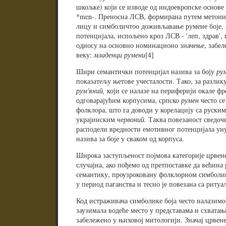
шкољке) који се изводе од индоевропске основе *
*men-. Преносна ЛСВ, формирана путем метоним
лицу и симболичтоо доживљавање румене боје,
потенцијала, испољено кроз ЛСВ - 'леп, здрав',
односу на основно номинационо значење, забеле
веку:
младенци румени
[4]
Шири семантички потенцијал назива за боју
ру
показатељу њетове учесталости. Тако, за разлик
рум'яний,
који се налазе на периферији окале фр
одговарајућим корпусима, српско
румен
често се
фолклора, што га доводи у корелацију са руск
украјинским
червоний.
Таква повезаност сведоч
расподели вредности емотивног потенцијала ун
назива за боје у сваком од корпуса.
Широка заступљеност појмова категорије црвене 
случајна, ако пођемо од претпоставке да већин
семантику, проузроковану фолклорном симболико
у период паганства и тесно је повезана са риту
Код истраживача симболике боја често налазимо с
заузимала водеће место у представама и схватањ
забележено у њиховој митологији. Значај црвене