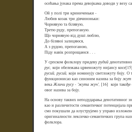
осећања јунака према девојкама доводи у везу са
Ой у полі три криниченьки -
Любив козак три дівчиноньки:
Чорнявую та білявую,
Третю руду, препоганую.
Що чорнявую від душі люблю,
До білявоі залицяюся,
А з рудою, препоганою,
Піду навік розпрощаюся . . .
У српском фолклору придеву
рудий
денотативно 
рус,
који обележава црвеножуту нијансу косе[15]
русий, русий,
који номинују светложуту боју. О 
функционисао као синоним назива за боју
жут
века
Жличи русу - 'жута жуч',
[16] који такође
овог назива за боју.
На основу таквих неподударања денотативног зна
као и различитости семантичког потенцијала при
смо покушали да илуструјемо у управо изложен
оригиналности лексичко-семантичких група нази
фолклора.