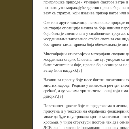
психолошке природе - утицајем фактора ватре и 
познато узнемиравајуће дејство црвене боје на 
везу са страхом, који изазива призор ватре или 
Ове или друге чињенице психолошке природе вер
најстарије опозиције назива за боје чинили пар
боја била је смештена и у симболички троугао, к
координатама такозваног стабла света за све ин
бео-црвен-таман црвена боја обележавала је низ
Многобројни етнографски материјали сведоче да
координата старих Словена, где су, упоредо са по
биле смештене и боје, црвена боја асоцирала на ј
ветар (или ваздух).[7]
Називи за црвену боју носе богати позитивни е
многих народа. Рецимо у кинеоком реч
хун
значи
срећан', а
хуњан
има три значења: 'онај који има ц
девојка'.[8]
Повезаност црвене боје са представама о лепом, 
присугна и у текстовима обрађених фолклорних
може да буде илустрована кроз семантички потен
красный,
у чијој структури постоје чак два семан
ЛСВ 'леп', а друго је формирано на основу номе