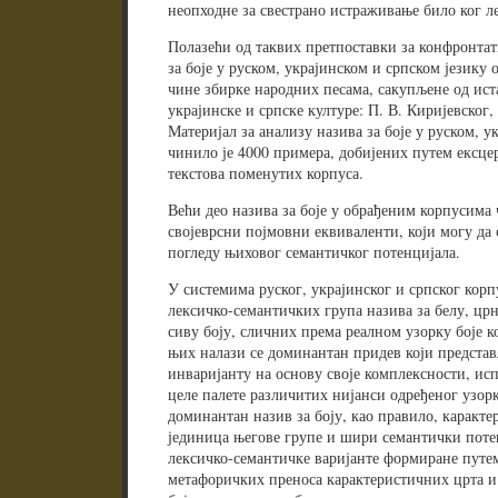
неопходне за свестрано истраживање било ког л
Полазећи од таквих претпоставки за конфронта
за боје у руском, украјинском и српском језику 
чине збирке народних песама, сакупљене од ист
украјинске и српске културе: П. В. Киријевског,
Материјал за анализу назива за боје у руском, 
чинило је 4000 примера, добијених путем ексцер
текстова поменутих корпуса.
Већи део назива за боје у обрађеним корпусима
својеврсни појмовни еквиваленти, који могу да 
погледу њиховог семантичког потенцијала.
У системима руског, украјинског и српског корп
лексичко-семантичких група назива за белу, црн
сиву боју, сличних према реалном узорку боје ко
њих налази се доминантан придев који представ
инваријанту на основу своје комплексности, ис
целе палете различитих нијанси одређеног узорк
доминантан назив за боју, као правило, карактер
јединица његове групе и шири семантички потен
лексичко-семантичке варијанте формиране пут
метафоричких преноса карактеристичних црта и