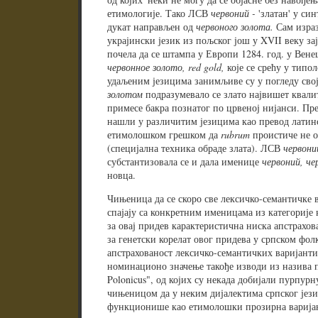
етимологије. Тако ЛСВ
червоний -
'златан' у си
дукат направљен од
червоного золота.
Сам изра
украјински језик из пољског још у XVII веку зај
почела да се штампа у Европи 1284. год. у Вен
червонное золото,
red gold
,
које се срећу у типо
удаљеним језицима занимљиве су у погледу свој
золотом
подразумевало се злато највишет квалит
примесе бакра познатог по црвеној нијанси. Пре
нашли у различитим језицима као превод латин
етимолошком грешком да
rubrum
проистиче не 
(специјална техника обраде злата). ЛСВ
червон
субстантизовала се и дала именице
червоний, че
новца.
Чињеница да се скоро све лексичко-семантичке в
спајају са конкретним именицама из категорије 
за овај придев карактеристична ниска апстрахов
за генетски корелат овог придева у српском фол
апстрахованост лексичко-семантичких варијанти
номинационо значење такође изводи из назива п
Polonicus", од којих су некада добијали пурпурн
чињеницом да у неким дијалектима српског јези
функционише као етимолошки прозирна варија