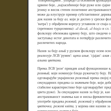
'отвореноцрвен', упоредо са основном функцијо
црвене боје, „најзасићеније боје руже или сјајн
језику и висок степен позитивне апстрахованост
може да илуструје пример субстантивног дерив
док назив за боју
ал,
који је доспео у српски фол
'ватра') у обрађеном корпусу углавном се спаја
(претежно турцизмима):
al-duvak, al-binjis
и сл.
фолклору обележава црвену боју, што сведочи 
заступању истог денотата и потврђује различито
различитих народа.
Назив за боју
алый
у руском фолклору осим осн
реализује ЛСВ 'румен':
щеки алые,
'сјајан':
алая 
алыми цветами.
Према ЛСВ 'розе' привдев
алый
функционише ка
розовый,
који номинује бледо ружичасту боју. Н
одговарајуће украјински
рожевый
према својој 
секундарних придева са значењем боје, који до
стабилне карактеристике боје одговарајућег пред
цвета руже). За секундарни назив за боју је, ка
апстрахованост значења као и ниска фреквентно
употребе придева
розовий, рожевий
у обрађеном
цветочки, рожеві квіти,
у којима ови називи за
номинационо значење боје.