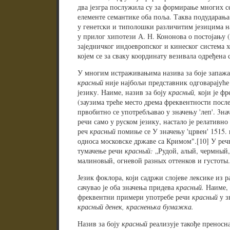
два језгра послужила су за формирање многих с
елементе семантике оба поља. Таква подударања
у генетски и типолошки различитим језицима на
у прилог хипотези А. Н. Кононова о постојању (
заједничког индоевропског и кинеског система х
којем се за сваку координату везивала одређена 
У многим истраживањима назива за боје запажа 
красный
није најбољи представник одговарајуће
језику. Наиме, назив за боју
красный,
који је фр
(заузима треће место дрема фреквентности после
првобитно се употребљавао у значењу 'леп'. 3нач
речи само у руском језику, настало је релативно
реч
красный
помиње се У значењу 'црвен' 1515.
односа московске државе са Кримом".[10] У реч
тумачење речи
красный:
„Рудой, алый, чермный,
малиновый, огневой разных оттенков и густоты.
Језик фоклора, који садржи слојеве лексике из 
сачувао је оба значења придева
красный.
Наиме, 
фреквентни примери употребе речи
красный
у з
красный денек, красненька бумажка.
Назив за боју
красный
реализује такође преносн