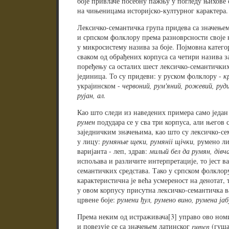
боје привлаче посебну пажњу у погледу њихове
на чињеницама историјско-културног карактера.
Лексичко-семантичка група придева са значењем
и српском фолклору према разноврсности своје 
у микросистему назива за боје. Појмовна категор
сваком од обрађених корпуса са четири назива за
поређењу са осталих шест лексичко-семантички
јединица. То су придеви: у руском фолклору -
к
украјинском -
червоний, рум'яний, рожевий, руд
рујан, ал.
Као што следи из наведених примера само један
румен
подудара се у сва три корпуса, али његов
заједничким значењима, као што су лексичко-се
у лицу:
румяные щеки, румяніі щічки,
румено ли
варијанта - леп, здрав:
милый бел да румян, дівча 
испољава и различите интерпретације, то јест 
семантичких средстава. Тако у српском фолклору
карактеристична је већа усмереност на денотат, т
у овом корпусу присутна лексичко-семантичка ва
црвене боје:
румени ђул, румено вино, румена јаб
Према неким од истраживача[3] управо ово ном
и повезује се са значењем латинског
rumen
(гуша