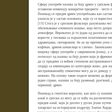
Сферу употребе назива за боју
црвен
у српском ф
углавном номинују конкретне предмете - често п
Понекад се придев
црвен
употребљава као састав
улазила је у састав основних, које су се корис
[13] Стога је у српском фолклору разумљива че
обележавање елемената ношње, која често допри
атмосфере. Вероватно је то један од разлога да с
користи у песмама са изразитим позитивним ем
здравицама, свечароким:
да ли му трепте уочи с
кафтан, црвенв штиклице
и слично. Занимљиво 
широку сферу употребе у савременом језику, у 
потиснут од назива за боју
румен
који је фрекве
да су придеви са већим степеном апстрахованос
спајају са именицама из категорије живо, док н
апстрахованошћу семантике могу да се доведу у 
неживо. На основу такве поделе можемо да форм
једне стране, називи за боју
румяный, рум'яний, 
червоний, црвен.
Понекад и генетски корелати, као што су називи 
алый
и српски
ал
могу да се наћу на различитим
придев
алый,
који је доспео у руски језик путем
татарскот на историјском подручју Златне Хорде