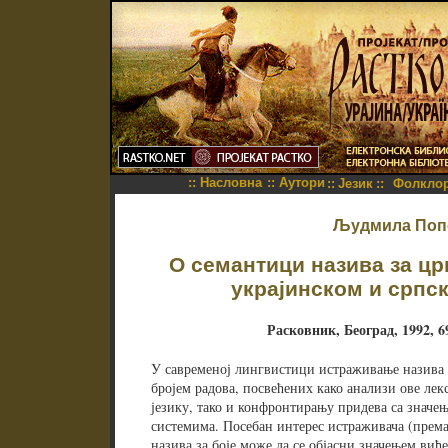
::
Насловна
::
Аутори
::
Језик
::
Фолкло
Људмила Поп
О семантици назива за цр
украјинском и српс
Расковник, Београд, 1992, 69
У савременој лингвистици истраживање назива з
бројем радова, посвећених како анализи ове лек
језику, тако и конфронтирању придева са значе
системима. Посебан интерес истраживача (према
назива за боје може да се објасни значењем виђе