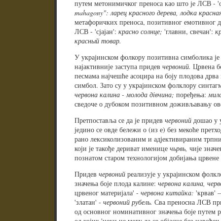
путем метонимичког преноса као што је ЛСВ - '
mahagony
": ларец красного дерева, лодка красна
метафоричких преноса, позитивног емотивног до
ЛСВ - 'сјајан':
красно солнце;
'главни, свечан':
к
красный товар.
У украјинском фолкору позитивна симболика је 
најактивније заступа придев
червоний.
Црвена бо
песмама најчешће асоцира на боју плодова дрва 
симбол. Зато су у украјинском фолклору синтаг
червона калина - молода дівчина;
поређења:
мил
сведоче о дубоком позитивном доживљавању ове
Претпоставља се да је придев
червоний
дошао у 
једино се овде бележи о (из е) без мекоће прет
рано лексиколизованим и адјективираним трпн
који је такође дериват именице
чьрвь,
чије значе
познатом старом технологијом добијања црвене б
Придев
червоний
реализује у украјинском фолк
значења боје плода калине:
червона калина, черво
црвеног материјала' -
червона китайка:
'крвав' 
'златан' -
червоний рубель.
Сва преносна ЛСВ пр
од основног номинативног значења боје путем 
од којих 'неки не могу да се објасне без навође