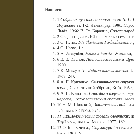
Напомене
1
Собраниe русских народных песен П. В. К
Якушкина
тт. 1-2, Ленинград, 1986;
Народ
Львів, 1966; В. Ст. Караџић,
Српске народ
2 Овде и надаље ЛСВ - лексичко-семантич
3 G. Herne,
Die Slavischen Farbenbenennun
4 G. Herne, 1.с.
5 A. Zausynica,
Nauka o barwie,
Warszawa, 
6 В. В. Иванов,
Анатолийские языки. Древ
1980.
7 K. Moszyonski,
Kultura ludowa slowian
, t
1967, 247,
8 А. П. Критенко,
Семантическая структу
языке,
Славістичний збірник, Київ, 1969, 
9 А. Н. Кононов,
Способы и термины опре
народов,
Тюркологический сборник, Москв
10 Н. М. Шанский,
Этимологический слова
т. 2, вып. 8 (1982), 375.
11 Этимологический словарь словянских я
Трубачева,
вып. 4, Москва, 1977, 169.
12 О. Б. Ткаченко,
Структура і розвиток на
Київ, 1967, 6.