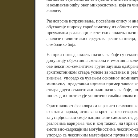
и компактаношћу овог микросистема, која га ч
анализу.
Разноврсна истраживања, посвећена опису и ана
обухватају широку гвроблематику из области ети
проучавања реализације естетских значења назива
анализе сталистичких средстава речника писца,
симболике боја.
На први поглед значења назива за боје су семант
допуштају објективна смисаона и емотивна коле
ове лексичко-семантичке групе заузима одабрани
архитектоником ствара услове за настанак и реа
значења, упоредо са чувањем основног номинат
мишљењу, представља идеалан пример таквог ко
ствара други семантички план назива за боје, п
понекад их потискује уопштено симболичком ин
Оригиналност фолклора са изразито психолошко
схватања народа, испољена кроз његово стварал
за утврђивањем своје националне самосвести, д
разлозима варирања чак и код таквог, на (први 
емотивно-садржајним могућностима лексичко-се
упоредо са лексичким материјалом пружа и пода