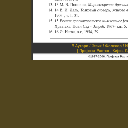
13 М. В. Попович,
Мировоззрения древних
14 В. И. Даль,
Толковый словарь, живого в
1903-, т. I, 31.
15
Речник српскохрватског књижевног јез
Хрватска, Нови Сад - Загреб, 1967- књ. 5, 
16 G. Herne, о.с, 1954, 29.
//
Аутори
/
Језик
/
Фолклор
/
И
[ Пројекат Растко - Кијев- 
©1997-2006. Пројекат Раст