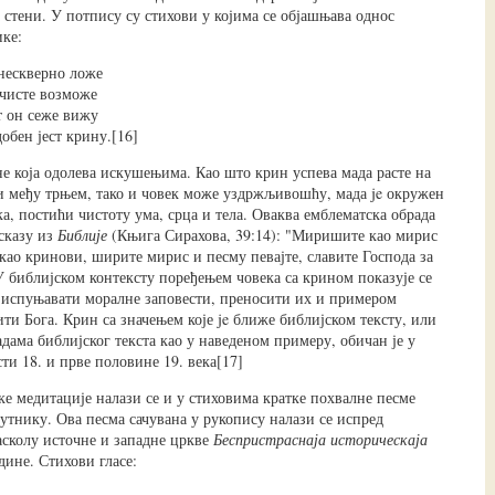
а стени. У потпису су стихови у којима се објашњава однос
ике:
нескверно ложе
чисте возможе
т он сеже вижу
обен јест крину.[16]
не која одолева искушењима. Као што крин успева мада расте на
и међу трњем, тако и човек може уздржљивошћу, мада je окружен
, постићи чистоту ума, срца и тела. Оваква емблематска обрада
сказу из
Библије
(Књига Сирахова, 39:14): "Миришите као мирис
 као кринови, ширите мирис и песму певајте, славите Господа за
У библијском контексту поређењем човека са крином показује се
 испуњавати моралне заповести, преносити их и примером
ти Бога. Крин са значењем које je ближе библијском тексту, или
дама библијског текста као у наведеном примеру, обичан је у
ти 18. и прве половине 19. века[17]
е медитације налази се и у стиховима кратке похвалне песме
утнику. Ова песма сачувана у рукопису налази се испред
асколу источне и западне цркве
Беспристраснаја историческаја
дине. Стихови гласе: