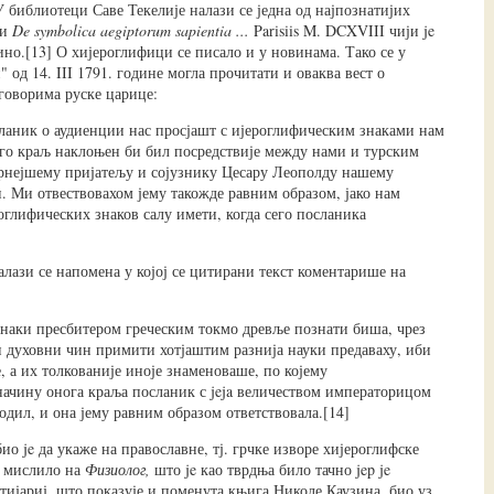
 библиотеци Саве Текелије налази се једна од најпознатијих
ти
De symbolica aegiptorum sapientia ...
Parisiis M. DCXVIII чији je
ино.[13] О хијероглифици се писало и у новинама. Тако се у
 од 14. III 1791. године могла прочитати и оваква вест о
оворима руске царице:
ланик о аудиенции нас просјашт с ијероглифическим знаками нам
јего краљ наклоњен би бил посредствије между нами и турским
рнејшему пријатељу и сојузнику Цесару Леополду нашему
. Ми отвествовахом јему такожде равним образом, јако нам
оглифических знаков салу имети, когда сего посланика
алази се напомена у којој се цитирани текст коментарише на
наки пресбитером греческим токмо древље познати биша, чрез
и духовни чин примити хотјаштим разнија науки предаваху, иби
, а их толкованије иноје знаменоваше, по којему
ачину онога краља посланик с jeja величеством императорицом
одил, и она јему равним образом ответствовала.[14]
о je да укаже на православне, тј. грчке изворе хијероглифске
е мислило на
Физиолог,
што je као тврдња било тачно jep je
тијариј, што показује и поменута књига Николе Каузина, био уз