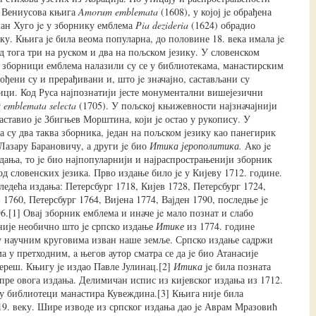
га Вениусова књига
Amorum emblemata
(1608), у којој je обрађена
ан Хуго je у зборнику емблема
Pia dezideria
(1624) обрадио
у. Књига je била веома популарна, до половине 18. века имала je
д тога три на руском и два на пољском језику. У словенском
 зборници емблема налазили су се у библиотекама, манастирским
ођени су и прерађивани и, што je значајно, састављани су
ци. Код Руса најпознатији јесте монументални вишејезични
 emblemata selecta
(1705). У пољској књижевности најзначајнији
аставио je Збигњев Морштина, који je остао у рукопису. У
 су два таква зборника, један на пољском језику као панегирик
Лазару Барановичу, а други je био
Итика јерополитика.
Ако je
здања, то je био најпопуларнији и најраспрострањенији зборник
д словенских језика. Прво издање било je у Кијеву 1712. године.
ледећа издања: Петерсбург 1718, Кијев 1728, Петерсбург 1724,
1760, Петерсбург 1764, Вијена 1774, Вајден 1790, последње je
.[1] Овај зборник емблема и иначе je мало познат и слабо
 није необично што je српско издање
Итике
из 1774. године
у научним круговима изван наше земље. Српско издање садржи
а у претходним, a његов аутор сматра се да je био Атанасије
реш. Књигу je издао Павле Јулинац.[2]
Итика
je била позната
 пре овога издања. Делимичан испис из кијевског издања из 1712.
 у библиотеци манастира Кувеждина.[3] Књига није била
19. веку. Шире изводе из српског издања дао je Аврам Мразовић