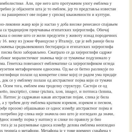
имболистике. Али, пре него што протумачим улогу емблема у
ребно je објаснити шта je то емблем, jep то представља известан
и на раширеност ове појаве у српској књижевности и култури.
о-ликовни жанр који je настао у доба високе ренесансе спајањем
а са традицијом проучавања египатских хијероглифа. Обичај
каза о ономе што се жели предузети у животу изнад породичних
у 16. веку из јужне Француске у Италију, где je већ раније била
тумачења средњовековних бестијарија и египатских хијероглифа
о писма било заборављено. Сматрало се да хијероглифи садрже
убоког моралистичког значења чије се тумачење подузимало у
ма. Генетска повезаност емблематике са хијероглификом огледа
реузетим метафоричним односима. Од ње се битно разликује по
роглифици полази од конкретне слике којој се радом ума придаје
 док се у емблему полази од апстрактног појма који се тумачи
. Осим тога, емблем има троделну структуру. Састоји се од
otto, inscriptio), слике (pictura, icon, imago), и потписа (lemma,
o). Натпис je садржавао какав апстрактан појам, слика je била
, а у трећем делу емблема кратком изреком, изреком и песмом,
ређе прозом) објашњавао се однос између апстрактног појма и
 потребно jep слика није значила оно што je изгледало да значи,
Однос између појма у натпису и слике по правилу je био
 тога je за разумевање односа између делова емблема неопходно
х теорија о метафори. Метафора je у томе времену схваћена у