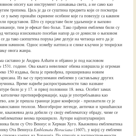
овном опсегу као инструмент сазнавања света, а не само као
ругим тропима. Циљ je да се суштина предмета који се посматра
 се у њему пронаћи скривене особине које га повезују са каквим
ли представом. Што су представе биле удаљеније и њихово
иваније, тим је ефекат био бољи. Тако грађени емблеми били су
 од читаоца изискивало посебан напор да се домисли о њиховом
се да тако саопштена порука јаче делује на читаоца него да je
вним начином. Однос између натписа и слике кључни je теоријски
ању овога жанра.
а саставио je Андреа Алћати и објавио je под насловом
s
1531. године. Ова књига невеликог обима извршила je огроман
преко 150 издања, била je превођена, проширивана новим
арисана. Из ње су преузимани емблеми у састављању других
учника. Време највеће распрострањености тако назване
туре било je у 17. и првој половини 18. века. Особит замах
у католичке противреформације, када је употребљавана као
во, али је прешла границе једне конфесије - прихватили су je
равославни теолози. Многобројне легенде, антички и хришћански
не, књижевна дела добили су своју емблематску обраду, чиме се
 емблематике веома проширило. Аутори најпопуларнијих
рника били су Ото Вениус и Херман Хуго. Књижевна емблематика
рнику Ота Вениуса
Emblemata Horaciana
(1607), у којој су емблеми
и стихова узетих из Хорација. По утицају и распрострањености