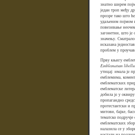
знатно ширем појм
један троп међу д
прозре тако што he
удаљеним појмом и
повезивање неочек
загонетни, што je
значењу. Сматрало 
исказана једноста
проблем у проучав
Прву књигу емблем
Emblematum libellu
утицај: имала je 
емблемима, комент
емблематских прир
емблематске литера
добила je у оквир
пропагандно средст
протестантски и п
митови, бајке, бас
тематско подручје
емблематских збо
налазила се у збо
настали на подлоз