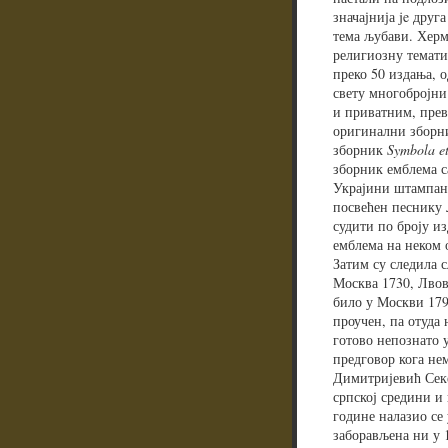
значајнија je дру
тема љубави. Херм
религиозну тематик
преко 50 издања, о
свету многобројни
и приватним, прев
оригинални зборни
зборник
Symbola et
зборник емблема с
Украјини штампана
посвећен песнику 
судити по броју и
емблема на неком о
Затим су следила с
Москва 1730, Лвов 
било у Москви 1796
проучен, па отуда
готово непознато 
предговор кога нем
Димитријевић Секе
српској средини и
године налазио се
заборављена ни у 