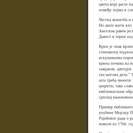
цвета који расте н
између појма и сл
Честна женитба и 
Но аште жити кто 
Ангелом равен јес
Давест в терни под
Крин je знак врли
стеновитој подлоз
искушењима порока
крина почива на и
тамјанов, цветајте
сва његова дела." 
шта треба чинити:
ширити, тако слави
емблематским обра
српској књижевнос
Пример емблематск
упућене Мојсију П
Рајићевог рада о р
повест
из 1766. го