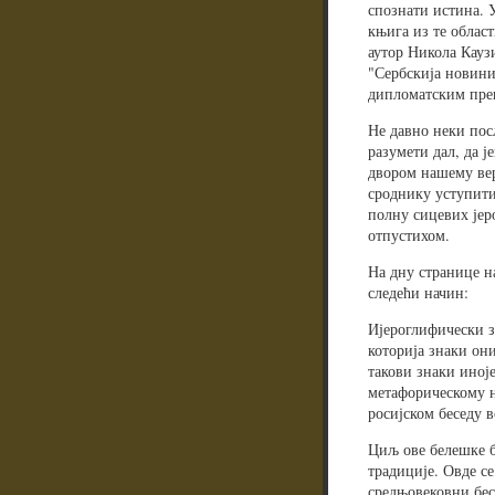
спознати истина. У
књига из те облас
аутор Никола Кауз
"Сербскија новини"
дипломатским прег
Не давно неки пос
разумети дал, да 
двором нашему ве
сроднику уступити
полну сицевих јер
отпустихом.
На дну странице н
следећи начин:
Ијероглифически з
которија знаки он
такови знаки иноје
метафорическому н
росијском беседу в
Циљ ове белешке би
традиције. Овде с
средњовековни бес