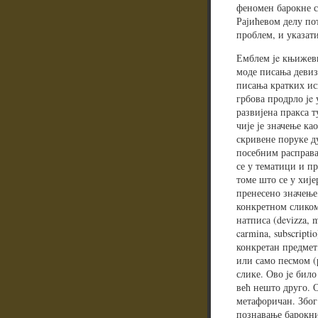
феномен барокне с
Рајићевом делу пот
проблем, и указат
Емблем je књижевн
моде писања девиз
писања кратких ис
грбова продрло je 
развијена пракса 
чије је значење ка
скривене поруке д
посебним расправа
се у тематици и п
томе што се у хије
пренесено значење,
конкретном сликом
натписа (devizza, m
carmina, subscripti
конкретан предмет
или само песмом (
слике. Ово je било
већ нешто друго. 
метафоричан. Због
познавање барокни