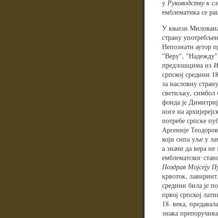
у
Руководству к сл
емблематика се ра
У књизи Милован
страну употребљен
Непознати аутор п
"Веру", "Надежду"
предлошцима из
И
српској средини 18
за насловну стран
светиљку, симбол 
фонда je Димитриј
ноге на архијереј
потребе српске пу
Арсеније Теодоров
који сипа уље у л
а значи да вера не
емблематског стан
Поздрав Мојсеју П
крвоток, лавиринт,
средини била je по
првој српској лат
18. века, предавал
знака препоручивал