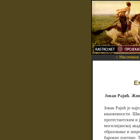
::
Насловна
Е
Јован Рајић. Жив
Јован Рајић је нај
књижевности. Школ
протестантским и 
могилијанској ака
образовање и широ
барокне поетике. 