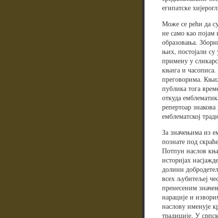
египатске хијерог
Може се рећи да с
не само као појам
образовања. Зборн
њих, постојали су
примену у сликарс
књига и часописа
преговорима. Књиж
публика тога врем
откуда емблематика
репертоар знакова 
емблематској тради
За значењима из ем
познате под скра
Потпун наслов књиг
историјах насјажд
долини добродетељ
всех љубитељеј че
пренесеним значењ
нарације и изворим
наслову именује к
традиције. У српс