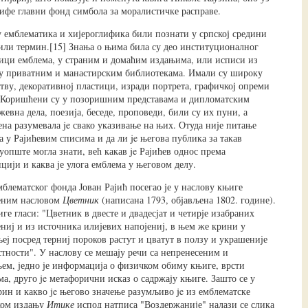
лифе главни фонд симбола за моралистичке расправе.
у емблематика и хијероглифика били познати у српској средини
 или термин.[15] Знања о њима била су део институционалног
ици емблема, у страним и домаћим издањима, или исписи из
 у приватним и манастирским библиотекама. Имали су широку
тву, декоративној пластици, изради портрета, графичкој опреми
. Коришћени су у позоришним представама и дипломатским
евна дела, поезија, беседе, проповеди, били су их пуни, а
ена разумевала je свако указивање на њих. Отуда није питање
 у Рајићевим списима и да ли je његова публика за такав
уопште могла знати, већ какав je Рајићев однос према
цији и каква је улога емблема у његовом делу.
блематског фонда Јован Рајић посегао је у наслову књиге
ћеним насловом
Цветник
(написана 1793, објављена 1802. године).
е гласи: "Цветник в двесте и двадесјат и четирје изабраних
ениј и из источника илијевих напојениј, в њем же крини у
еј посред терниј пороков растут и цватут в ползу и украшеније
стности". У наслову се мешају речи са непренесеним и
ем, једно је информација о физичком обиму књиге, врсти
а, друго je метафорични исказ о садржају књиге. Зашто се у
рин и какво je његово значење разумљиво je из емблематске
ком издању
Итике
испод натписа "Воздержаније" налази се слика