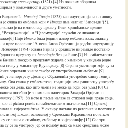
овенскому красноречију
(1821).[4] Из оваквих зборника
ширила у књижевност и друге уметности.
а Видаковића
Маладој Товија
(1825) као илустрација за насловну
а je слика из емблема који у
Итици
има натпис "Заповеди"[5].
риказао je на иконостасу цркве у Ечки хришћанске врлине
, "Воздержаније", и "Целомудрије" служећи се ликовним
тике
[6] Није
Итика
била једини извор емблематских знања у
. и прве половине 19. века. Јаков Орфелин je радећи илустрацију
у
Историје
(1794) Јована Рајића у средиште пирамиде поставио
будности преузету из
Iconologie
Чезара Рипе.[7] Из емблематског
е Бачевић посудио представу ждрала с каменом у канџама једне
ском столу у манастиру Крушедолу.[8] Страни уметници који су за
блике опремали књиге такође су употребљавали емблеме.[9]
ић je на портрету Доситеја Обрадовића употребио слику генија
ампу. Ова слика у емблематској традицији има раширену употребу
 може без дела, као што лампа не може да гори без уља.[10] Са
овишта посебно је занимљив панегирик 3ахарија Орфелина
утнику
(1757). Уз ноте и песме налазе се стихови који граде срце,
 као ut pictura poesis са емблематским значењима.[11] Српској
зната и хијероглифика. У оквиру наставе из реторике и поетике у
инистичкој школи, основаној у Сремским Карловцима почетком
а су се знања о симболу, емблему и хијероглифу.[12] Сва три
а су се за употребу jep се помоћу њих са мало средстава може