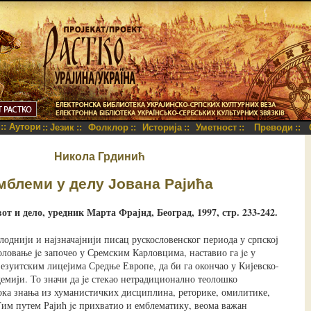
::
Аутори
::
Језик
::
Фолклор
::
Историја
::
Уметност
::
Преводи
::
Никола Грдинић
мблеми у делу Joвaнa Рајића
от и дело, уредник Марта Фрајнд, Београд, 1997, стр. 233-242.
плоднији и најзначајнији писац рускословенског периода у српској
овање je започео у Сремским Карловцима, наставио га je у
језуитским лицејима Средње Европе, да би га окончао у Кијевско-
демији. То значи да je стекао нетрадиционално теолошко
ка знања из хуманистичких дисциплина, реторике, омилитике,
Тим путем Рајић je прихватио и емблематику, веома важан