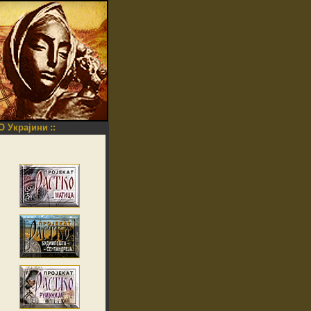
O Украјини
::