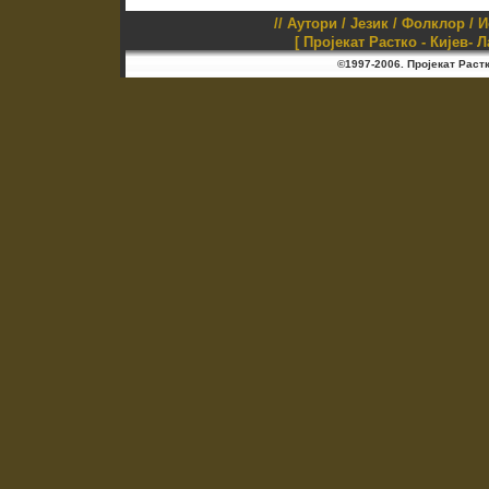
//
Аутори
/
Језик
/
Фолклор
/
И
[ Пројекат Растко - Кијев- 
©1997-2006. Пројекат Раст