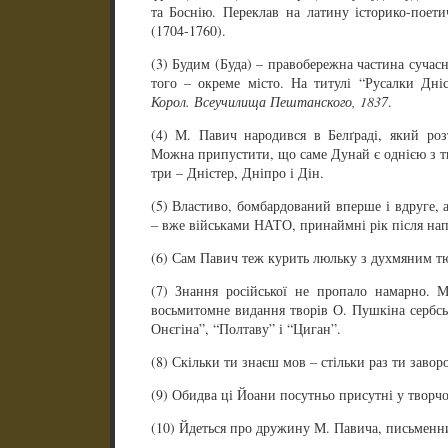
та Боснію. Переклав на латину історико-поет
(1704-1760).
(3) Будим (Буда) – правобережна частина сучасн
того – окреме місто. На титулі “Русалки Дніс
Корол. Всеучилища Пештанского, 1837
.
(4) М. Павич народився в Белґраді, який ро
Можна припустити, що саме Дунай є однією з ти
три – Дністер, Дніпро і Дін.
(5) Властиво, бомбардований вперше і вдруге, 
– вже військами НАТО, принаймні рік після нап
(6) Сам Павич теж курить люльку з духмяним 
(7) Знання російської не пропало намарно.
восьмитомне видання творів О. Пушкіна сербсь
Онєгіна”, “Полтаву” і “Циган”.
(8) Скільки ти знаєш мов – стільки раз ти завор
(9) Обидва ці Йоани посутньо присутні у творчо
(10) Йдеться про дружину М. Павича, письмен