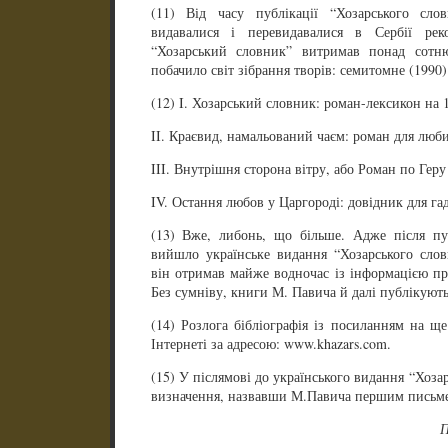
(11) Від часу публікації “Хозарського сл
видавалися і перевидавалися в Сербії ре
“Хозарський словник” витримав понад сотн
побачило світ зібрання творів: семитомне (1990)
(12) I. Хозарський словник: роман-лексикон на 1
II. Краєвид, намальований чаєм: роман для люби
III. Внутрішня сторона вітру, або Роман по Геру
IV. Остання любов у Царгороді: довідник для гад
(13) Вже, либонь, що більше. Адже після пуб
вийшло українське видання “Хозарського слов
він отримав майже водночас із інформацією пр
Без сумніву, книги М. Павича й далі публікують 
(14) Розлога бібліографія із посиланням на щ
Інтернеті за адресою: www.khazars.com.
(15) У післямові до українського видання “Хоза
визначення, назвавши М.Павича першим письмен
П