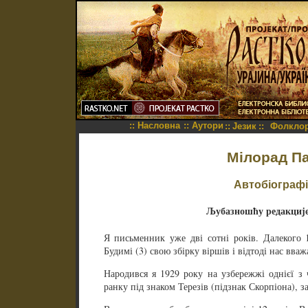
::
Насловна
::
Аутори
::
Језик
::
Фолкло
Мілорад П
Автобіографія
Љубазношћу редакциј
Я письменник уже дві сотні років. Далекого 
Будимі (3) свою збірку віршів і відтоді нас в
Народився я 1929 року на узбережжі однієї з 
ранку під знаком Терезів (підзнак Скорпіона), з