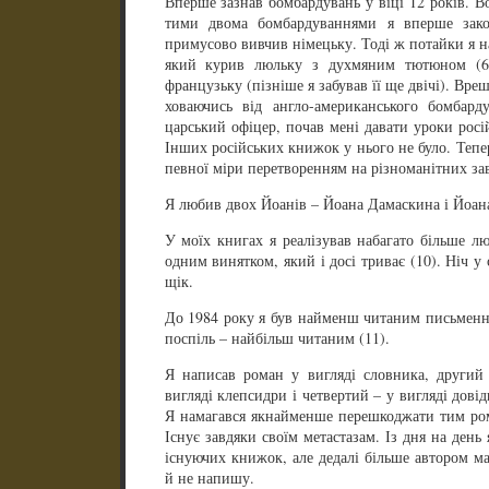
Вперше зазнав бомбардувань у віці 12 років. Во
тими двома бомбардуваннями я вперше зако
примусово вивчив німецьку. Тоді ж потайки я на
який курив люльку з духмяним тютюном (6
французьку (пізніше я забував її ще двічі). Вреш
ховаючись від англо-американського бомбарду
царський офіцер, почав мені давати уроки росі
Інших російських книжок у нього не було. Тепе
певної міри перетворенням на різноманітних зав
Я любив двох Йоанів – Йоана Дамаскина і Йоана
У моїх книгах я реалізував набагато більше л
одним винятком, який і досі триває (10). Ніч у
щік.
До 1984 року я був найменш читаним письменник
поспіль – найбільш читаним (11).
Я написав роман у вигляді словника, другий 
вигляді клепсидри і четвертий – у вигляді довід
Я намагався якнайменше перешкоджати тим ром
Існує завдяки своїм метастазам. Із дня на день
існуючих книжок, але дедалі більше автором ма
й не напишу.