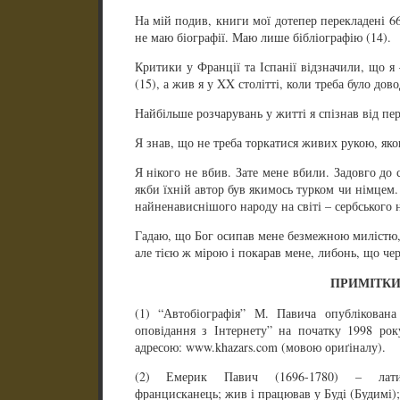
На мій подив, книги мої дотепер перекладені 66 
не маю біографії. Маю лише бібліографію (14).
Критики у Франції та Іспанії відзначили, що 
(15), а жив я у XX столітті, коли треба було дов
Найбільше розчарувань у житті я спізнав від пе
Я знав, що не треба торкатися живих рукою, яко
Я нікого не вбив. Зате мене вбили. Задовго до 
якби їхній автор був якимось турком чи німце
найненависнішого народу на світі – сербського 
Гадаю, що Бог осипав мене безмежною милістю,
але тією ж мірою і покарав мене, либонь, що чер
ПРИМІТК
(1) “Автобіографія” М. Павича опублікован
оповідання з Інтернету” на початку 1998 рок
адресою: www.khazars.com (мовою ориґіналу).
(2) Емерик Павич (1696-1780) – латин
францисканець; жив і працював у Буді (Будимі)