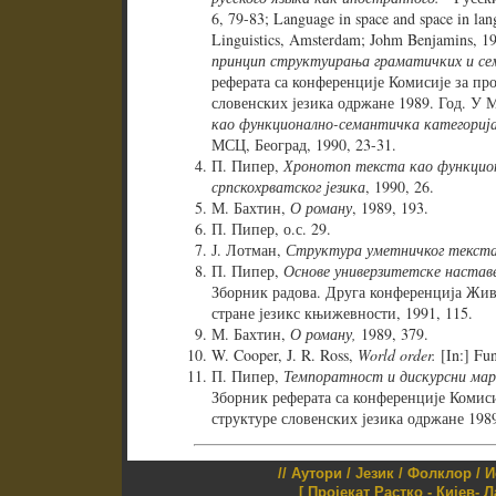
6, 79-83; Language in space and space in lan
Linguistics, Amsterdam; Johm Benjamins, 1
принцип структуирања граматичких и се
реферата са конференције Комисије за пр
словенских језика одржане 1989. Год. У 
као функционално-семантичка категорија 
МСЦ, Београд, 1990, 23-31.
П. Пипер,
Хронотоп текста као функцион
српскохрватског језика
, 1990, 26.
М. Бахтин,
О роману
, 1989, 193.
П. Пипер, о.с. 29.
Ј. Лотман,
Структура уметничког текст
П. Пипер,
Основе универзитетске наставе
Зборник радова. Друга конференција Жив
стране језикс књижевности, 1991, 115.
М. Бахтин,
О роману,
1989, 379.
W. Cooper, J. R. Ross,
World order.
[In:] Fu
П. Пипер,
Темпоратност и дискурсни марк
Зборник реферата са конференције Комиси
структуре словенских језика одржане 1989
//
Аутори
/
Језик
/
Фолклор
/
И
[ Пројекат Растко - Кијев- 