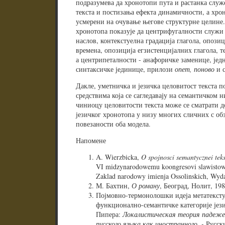
подразумева да хронотопи пута и растанка служ
текста и постизања ефекта динамичности, а хрон
усмерени на очување његове структурне целине.
хронотопа показује да центрифугалности служи 
наслов, контекстуелна градација глагола, опози
времена, опозиција егзистенцијалних глагола, 
а центрипеталности - анафоричке заменице, је
синтаксичке јединице, прилози
опет, поново
и с
Дакле, уметничка и језичка целовитост текста 
средствима која се сагледавају на семантичком н
чиниоцу целовитости текста може се сматрати д
језичког хронотопа у низу многих сличних с о
повезаности оба модела.
Напомене
A. Wierzbicka,
O spojnosci semantycznei teks
VI midzynarodowemu koongresovi slawistow
Zaklad narodowy imienja Ossolinskich, Wyd
М. Бахтин,
О роману
, Београд, Нолит, 198
Појмовно-термонолошки идеја метатексту
функционално-семантичке категорије јези
Пипера:
Локалистическая теория падеже
русского языка как иностранного. -
Русск