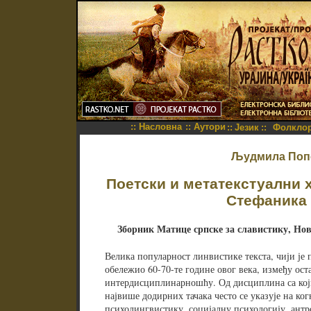
::
Насловна
::
Аутори
::
Језик
::
Фолкло
Људмила Поп
Поетски и метатекстуални 
Стефаника
Зборник Матице српске за славистику, Нови 
Велика популарност линвистике текста, чији је 
обележио 60-70-те године овог века, између ос
интердисциплинарношћу. Од дисциплина са кој
највише додирних тачака често се указује на ко
психолингвистику, социјалну психологију, антр