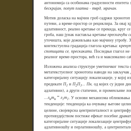
антонимија са особинама градуелности епитета 
бескрајан, попут платна - тврд, мрачан.
Мотив доласка на мајчин гроб садржи хронотоп 
путеви, а време-простор се рециклира. За овај х
адлативност, реално кретање се прекида, круг се
гроба, наш јунак наставља кретање
прескачући с
уточишта, које доживљава као мајчину утробу. 
контекстуелна градација глагола кретања:
кренут
спотицати се, прескакати.
Последњи глагол не 
реалног време-простора, већ га и максимално саб
Изложена анализа структуре уметничког текста с
метатекстуелног хронотопа наводи на закључак д
категоријалну ситуацију локализације, у којој и
предикате
П
и
П
П
... Пн,
од којих су једни д
1
2
3
адлативни), а други статични, и променљиве л
=
...л
т
л
т
. У основи механизма обликовања 
н
н
1
1
тенденције: тенденција ка очувању његове целин
целине, својеврсна центрипеталност и центрифу
противудејством постиже ефекат посебне драмат
категоријалне ситуације локализације центрифуг
адлативношћу и перлативношћу, а центрипеталн