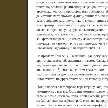
спада у функционално-семантичке категорије је
текста најреалнија је чињеница да је хронотоп у
временска, односно просторна или временска, зб
да механизам хронотопа функционише у бити на
категоријалног комплекса текста функционишу к
компарације, посесивности и друге које се засни
локализације, која укључује као конституативне
или неки други локализатор, објект локализациј
конкретизатор релације између локализатора и об
променљиве категоријалне величине укључује л
(аблативну, адлативну или перлативну)."[4]
На примеру новеле В. Стефаника
Пут
покушаће
хронотопа текста обе дисциплине веома блиско 
јединство временских и просторних односа, уме
књижевности[5] било као систем граматичких и 
текст или његов део просторно-временски локали
истог текста, на друге текстове или говорну ситу
Пут
је новела алегоријског карактера, у којој п
уметничких задатака. Основни мотиви новеле: од
рађање песме, наставак пута, нови сусрети, раз
љубав, долазак на мајчин гроб, молитва на крај
уточишта - распоређени су у осам параграфа, од