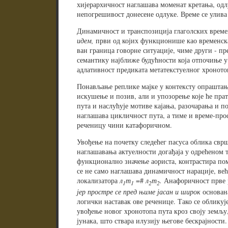
хијерархичност наглашава моменат кретања, одл
непогрешивост донесене одлуке. Време се улива
Динамичност и транспозиција глаголских време
идем,
први од којих функционише као временска
ван граница говорне ситуације, чиме други - пр
семантику најближе будућности која отпочиње у
адлативност предиката метатекстуелног хроното
Понављање реплике мајке у контексту опраштања
искушење и позив, али и упозорење које ће прат
пута и наслућује мотиве кајања, разочарања и п
наглашава цикличност пута, а тиме и време-прост
реченицу чини катафоричном.
Увођење на почетку следећег пасуса облика сврш
наглашавања актуелности догађаја у одрећеном 
функционално значење аориста, контрастира по
се не само наглашава динамичност нарације, већ 
локализатора
л
т
=#
л
т
.
Анафоричност прве 
1
1
2
2
јер простре се пред њиме јасан и широк
основана
логички наставак ове реченице. Тако се обликуј
увођење новог хронотопа пута кроз своју земљу
јунака, што ствара илузију његове бескрајности.