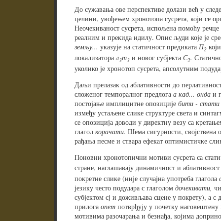
До сужавања ове перспективе долази већ у след
целини, увођењем хронотопа сусрета, који се о
Неочекиваност сусрета, испољена помоћу речце
реалним и прекида идилу. Опис људи које је ср
земљу...
указује на статичност предиката
П
кој
2
локализатора
л
т
и новог субјекта
С
.
Статичн
3
3
2
уколико је хронотоп сусрета, апсолутним подуда
Даљи прелазак од аблативности до перлативност
сложеног темпоралног предлога
а кад... онда
и 
постојање имплицитне опозиције
бити - стат
између устаљене слике структуре света и синтаг
се опозиција доводи у директну везу са кретањ
глагол
корачати.
Шема сигурности, својствена о
рађања песме и ствара ефекат оптимистичке сли
Поновни хронотопични мотиви сусрета са стат
стране, наглашавају динамичност и аблативност
покретне слике (није случајна употреба глагола
језику често подудара с глаголом
дочекивати,
чи
субјектом сј и доживљава сцене у покрету), а с
прилога
опет
потврђују у почетку наговештену
мотивима разочарања и безнађа, којима доприно