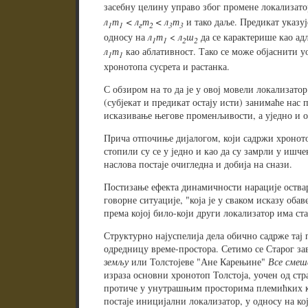
засебну целину управо због промене локализатор
л
т
< л
т
< л
т
и тако даље. Предикат указуј
1
1
г
2
3
3
односу на
л
т
<
л
ш
да се карактерише као ад
1
1
2
2
л
т
као аблативност. Тако се може објаснити у
1
1
хронотопа сусрета и растанка.
С обзиром на то да је у овој мовели локализато
(субјекат и предикат остају исти) занимаће нас п
исказивање његове променљивости, а уједно и о
Прича отпочиње дијалогом, који садржи хроното
стопили су се у једно и као да су замрли у ишч
наслова постаје очигледна и добија на снази.
Постизање ефекта динамичности нарације оствар
говорне ситуације, "која је у сваком исказу оба
према којој било-који други локализатор има ста
Структурно најуспелија дела обично садрже тај 
одредницу време-простора. Сетимо се Старог за
земљу
или Толстојеве "Ане Карењине"
Все смеш
израза основни хронотоп Толстоја, уочен од стр
протиче у унутрашњим просторима племићких ку
постаје иницијални локализатор, у односу на ко