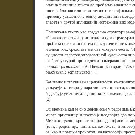
саме дефиниције текста до проблема анализе њег
постаје блискост лингвистичког и теоријскокњи
примену устаљеног у једној дисциплини метод
апарата у другој апликацији истраживачких мод
Прилажење тексту као градуелно структурираној
зближава текстуалну лингвистику и структуралн
проблем целовитости текста, која очито не може
и лексичких средстава његове кохерентности. "Я
сущности является определенной художественно
всей структурой принадлежит содержанию" - п
поезији граматике
, а А. Вјежбицка тврди: "Zasadn
plaszczyznie semantycznej".[1]
Комплекс истраживања целовитости уметничког 
укључује категорију наративности и, као аутоно
"одређује уметничко јединство књижевног дела 
[2]
Од времена кад је био дефинисан у радовима Ба
многе присталице и постао је неодвојив део пој
Метатекстуални хронотоп припада појмовно-ме
(или, прецизније, лингвистике текста) и много ј
се, као и поетски хронотоп, на категорију прос