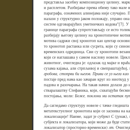
представља засебну композициону целину, марк
и расплетом. Разбијање према обиму тако мале н
параграфа, означених алинејама није случајно. 
налази у структурно јаком положају, управо она
систем одговарајућих уметничких кодова"[7]. У 
границе параграфа супротстављају се исто толик
разбијају његову целину на хронотопичне моти
мотива садржи свој хронотоп као центар основни
то хронотоп растанка или сусрета, који су син
временских одредница. Сви су хронотопи везани
који се наглашава у самом наслову новеле. Цикли
животног, очигледна је: одлазак од мајке и враћ
сузама кајања, али стрпљивој и свепраштајућој
гробова, стопрви би његов. Приви се уз њега као
постаје пред нама као зачаран круг из ниоткуд у
падова и разочарања. На такав начин долази до 
стваралаштву Стефаника, који, схватајући бесми
постојања, моли:
Боже, поклони ми остатак пут
Да сагледамо структуру новеле с тачке гледишта
метатекстуелног хронотопа који се заснива на к
локализације! Наиме, задат је субјект
С
(јунак),
субјекта и локализатора, који може да буде ста
локализатор (просторно-временски)
лт.
Очиглед