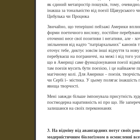
як єдиний метапростір пошуків, тому, очевидно,
інакша за тональністю від поезії Щавурського 
Цибулька чи Процюка
Звичайно, що теперішні пейзажі Америки вплину
форми поетичного вислову, постійне перебуван
оточенні несе свої позитиви і негативи, але - хо
звільнення від надто “патріархальних” канонів тв
оточує тебе, диктує зовсім інші відчуття та но
перебуваєш на пограниччі, на межі і від того ус
що в Америці саме функціонування поезії відмінн
там поезія мусить бути поезією, і це найважче п
магічному колі. Для Америки – поезія, творчість
чи Сербі ї– містика. У цьому полягає інакшість
явища творчості.
Мені завжди більше імпонувала присутність худо
постмодерна наративність ні про що. Не запереч
залишаюся на своїх переконнанях
3. На відміну від авангардних потуг своїх ро
модерністичним біологізмом в осмисленні все