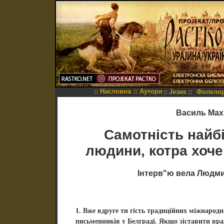
::
Насловна
::
Аутори
::
Језик
::
Фолкло
Василь Мах
Сaмотність найб
людини, котра хоче
Інтерв"ю вела Людм
1. Вже вдруге ти гість традиційних міжнарод
письменників у Белграді. Якщо зіставити вра