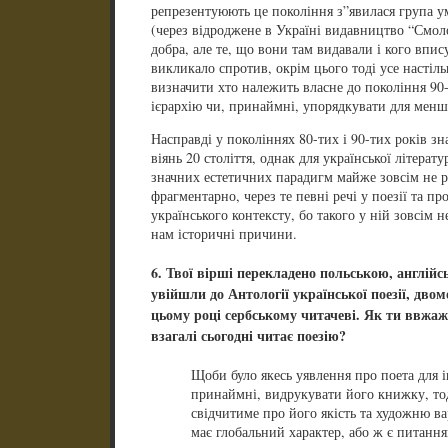
репрезентуюють це покоління з”явилася група 
(через відроджене в Україні видавництво “Смоло
добра, але те, що вони там видавали і кого впис
викликало спротив, окрім цього тоді усе настіл
визначити хто належить власне до покоління 90-т
ієрархію чи, принаймні, упорядкувати для менш
Насправді у поколіннях 80-тих і 90-тих років з
віянь 20 століття, однак для української літерат
значних естетичних парадигм майже зовсім не 
фрагментарно, через те певні речі у поезії та пр
українського контексту, бо такого у ній зовсім н
нам історичні причини.
6. Твої вірші перекладено польською, англійс
увійшли до Антології української поезії, дво
цьому році сербському читачеві. Як ти ввжажа
взагалі сьогодні читає поезію?
Щоби було якесь уявлення про поета для і
принаймні, видрукувати його книжку, тод
свідчитиме про його якість та художню ва
має глобальний характер, або ж є питання