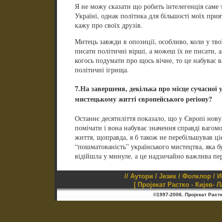
Я не можу сказати що робить інтелегенція саме 
Україні, однак політика для більшості моїх прия
кажу про своїх друзів.
Митець завжди в опозиції, особливо, коли у твої
писати політичні вірші, а можеш їх не писати, 
когось подумати про щось вічне, то це набуває 
політичні ігрища.
7.На завершеня, декілька про місце сучасної 
мистецькому житті європейського регіону?
Останнє десятиліття показало, що у Європі нову
помічати і вона набуває значення справді вагом
життя, щоправда, я б також не перебільшував ці
“пошматованість” українського мистецтва, яка бу
відійшла у минуле, а це надзичайно важлива пе
//
Аутори
/
Језик
/
Фолклор
/
И
[ Пројекат Растко - Кијев- 
©1997-2006. Пројекат Раст