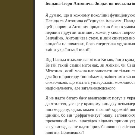
Богдана-Ігоря Антонича. Звідки ця ностальгі
Я думаю, що в кожному поколінні функціонуюют
Павнда та Антонича об”єднував імажизм, Павнд 
цей напрям, а Антонич продовжив його в умовах
перший і другий пізніше , кожен у своїй творч
Звичайно, Антоничева стезя, в якій синтезовано
вподоби на початках, його енергетика художньо
зміни української поезії.
Від Павнда я захопився мітом Китаю, його культу
Китай такий самий мітознак, як Аміхай, чи Сві
Мітознак, який можна наповнювати не тільки с
для його простору топонімами, зміщеними часо
символікою, що містить універсальні можливост
національного, але загальнолюдського.
Я не надто багато бачу авангардних потуг в укра
десятиліття, усе це у кращому випадку неомоде
постмодерну, однак кожен значний художній досв
цінний, бо він “дефрагментує” мапу, заповнюю
превеликий жаль, внаслідок відомих причин укр
часу виглядала не надто привабливою на світово
новітня Попелюшка?