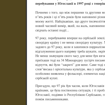
перебування у Югославії в 1997 році з тепері
Почнемо з того, що між першими та другими м
п”ять років і ці п”ять років були наповнені різн
моєму житті. Найцікавіше, що друге тисячоліття
новий часовий вимір, який, на жаль, наповнени
свідчать останні події...
97 року, перебуваючи вперше на сербській землі
своєрідну країну і не менш своєрідну культуру.
задовго до 97 року, коли я захопився сюрреаліз
відгалуження цього напряму треба шукати, окрім 
Не менш значущим свого часу для мене був югос
приїхаши тоді на 34 Міжнародну зустріч письме
відчуття, які були “закриті” для мене. Саме тоді
слов”янська і орієнтальна культури, яка у сербсь
особоливо виявлена у фольклорі, елементах наці
сербській кухні.
Пригадую, що 97 рік був часом, коли Югославія 
країнами, це була поствоєнна ситуація, і ті про
Югославії, подіями із Республікою Сербською, г
поміж письменниками.