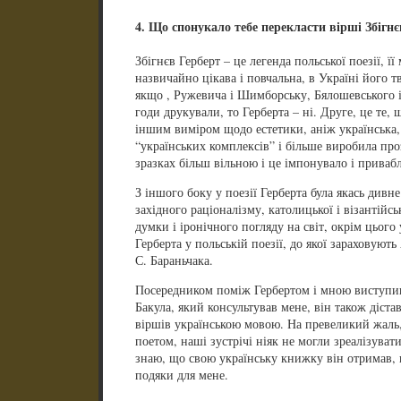
4. Що спонукало тебе перекласти вірші Збігн
Збігнєв Герберт – це легенда польської поезії, ї
назвичайно цікава і повчальна, в Україні його т
якщо , Ружевича і Шимборську, Бялошевського і
годи друкували, то Герберта – ні. Друге, це те, 
іншим виміром щодо естетики, аніж українська,
“українських комплексів” і більше виробила про
зразках більш вільною і це імпонувало і приваб
З іншого боку у поезії Герберта була якась дивне
західного раціоналізму, католицької і візантійс
думки і іронічного погляду на світ, окрім цього
Герберта у польській поезії, до якої зараховують
С.
Бараньчака.
Посередником поміж Гербертом і мною виступив
Бакула, який консультував мене, він також діста
віршів українською мовою. На превеликий жаль,
поетом, наші зустрічі ніяк не могли зреалізувати
знаю, що свою українську книжку він отримав,
подяки для мене.