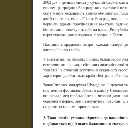
2002 рік – це інша епоха у сучасній Сербії, одн
економіці, традиція Белградських зустрічей не 
світу мають можливість вільно обмінютись погл
але й політики, екології і.т.д. Белград, попри з
чорними дірами поруйнованих ракетами будинків
безневинно полежують собі на площі Республіки,
переглядають, коментуюючи, передачі з Гааги.
Натомність працюють театри, художні галереї, р
життєвої сили сербів.
У мистецтві, на перших погляд, більш загостри
естетичними візіями, себто постмодерністичні 
“обертів” у сучасній естетичній свідомості серб
характерно для багатьох країн Центральної та С
Запам”яталася мандрівка Шумадією, її церкви т
поетичний фестиваль Золотий ключ у Смедерево,
виноград і мед сербської осені, червоні дахи пр
червоного перцю, який висушують повсюди. І, зв
старими та новими приятелями.
2. Твоя поезія, умовно віднесена до поколінн
відбивається від їхнього балаганного епатува