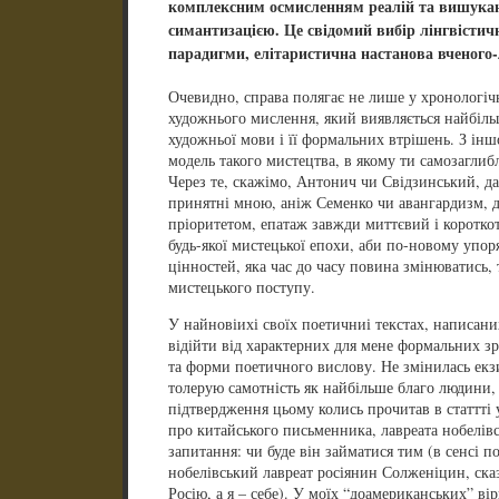
комплексним осмисленням реалій та вишука
симантизацією. Це свідомий вибір лінгвісти
парадигми, елітаристична настанова вченого-
Очевидно, справа полягає не лише у хронологічн
художнього мислення, який виявляється найбіл
художньої мови і її формальних втрішень. З ін
модель такого мистецтва, в якому ти самозаглибл
Через те, скажімо, Антонич чи Свідзинський, да
принятні мною, аніж Семенко чи авангардизм, д
пріоритетом, епатаж завжди миттєвий і короткот
будь-якої мистецької епохи, аби по-новому упо
цінностей, яка час до часу повина змінюватись, 
мистецького поступу.
У найновіихі своїх поетичниі текстах, написани
відійти від характерних для мене формальних з
та форми поетичного вислову. Не змінилась екзи
толерую самотність як найбільше благо людини, к
підтвердження цьому колись прочитав в статтті
про китайського письменника, лавреата нобелівсь
запитання: чи буде він займатися тим (в сенсі 
нобелівський лавреат росіянин Солженіцин, ска
Росію, а я – себе). У моїх “доамериканських” ві