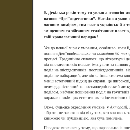
5. Декілька років тому ти уклав антологію мод
назвою “Дев”ятдесятники”. Наскільки умовни
часовим виміром, тим паче в українській літ
зміщенням та збіганням стилітичних пластів,
свій хронологічний порядок?
Усе до певної міри є умовним, особливо, коли й
поняття
Дев”ятдесятники
чи
покоління 90-тих
ф
процесі. Традиційно склалося, що літературні д
від шістдесятників полали іменувати за назвою 
поділ на шістдесятників, постшістдесятників, ві
поділ не найкращий, але він є. Інша система коо
менш естетичний підхід до справи, це широкові
неомодерністичний та постмодерністський диск
поділом, набуває поширення поділ на грунтвців 
виражальників цих естетичних та ідеологічних і
Отже, будь-яке окреслення умовне, у
Антології
,
зібрати, не залежно від віку тих, хто хоч якось з
книжкою чи публікацією, яка була помічена.
Парадокс виявився у тому, що паралельно із пое