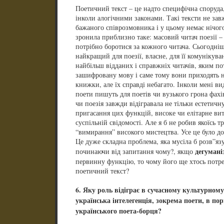
Поетичний текст – це надто специфічна споруда, 
інколи алогічними законами. Такі тексти не зав
бажаного співрозмовника і у цьому немає нічо
зронила приблизно таке: масовий читач поезії – ц
потрібно боротися за кожного читача. Сьогодніш
найкращий для поезії, власне, для її комунікува
найбільш відданих і справжніх читачів, яким п
зашифровану мову і саме тому вони приходять 
книжки, але їх справді небагато. Інколи мені ви
поети пишуть для поетів чи вузького грона фахівц
чи поезія завжди відігравала не тільки естетичн
пригасання цих функцій, високе чи елітарне вит
суспільній свідомості. Але я б не робив якоїсь тр
“вимирання” високого мистецтва. Усе це було до 
Це дуже складна проблема, яка мусіла б розв”яз
дегумані
починаючи від запитання чому?, якщо
первинну функцію, то чому його ще хтось потребу
поетичний текст?
6. Яку роль відіграє в сучасному культурном
українська інтелегенція, зокрема поети, в п
українського поета-борця?