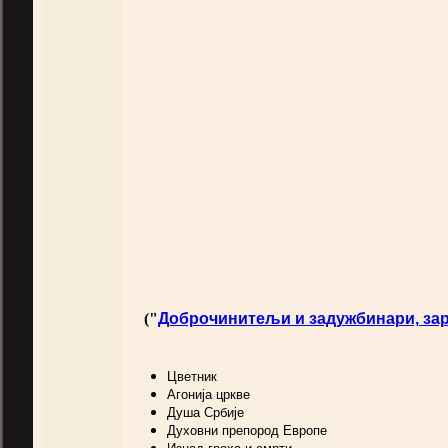
("
Доброчинитељи и задужбинари, зара
Цветник
Агонија цркве
Душа Србије
Духовни препород Европе