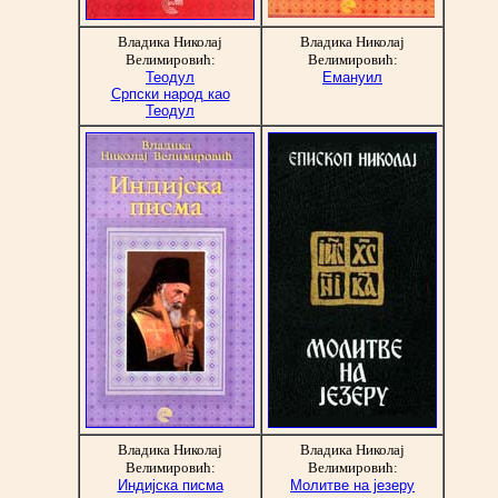
Владика Николај
Владика Николај
Велимировић:
Велимировић:
Теодул
Емануил
Српски народ као
Теодул
Владика Николај
Владика Николај
Велимировић:
Велимировић:
Индијска писма
Молитве на језеру