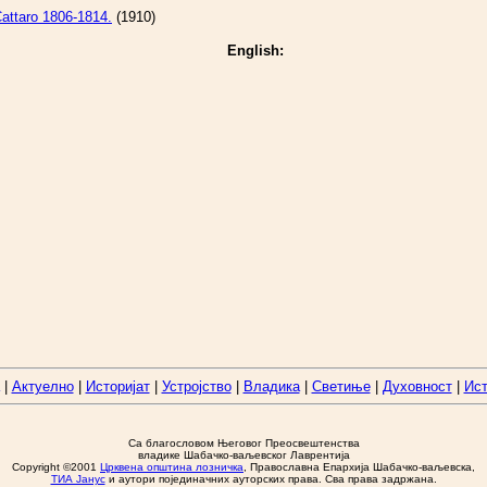
attaro 1806-1814.
(1910)
English:
|
Актуелно
|
Историјат
|
Устројство
|
Владика
|
Светиње
|
Духовност
|
Ист
Са благословом Његовог Преосвештенства
владике Шабачко-ваљевског Лаврентија
Copyright ©2001
Црквена општина лозничка
, Православна Епархија Шабачко-ваљевска,
ТИА Јанус
и аутори појединачних ауторских права. Сва права задржана.