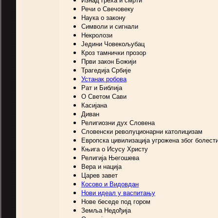
Изнад греха и смрти
Речи о Свечовеку
Наука о закону
Символи и сигнали
Некролози
Једини Човекољубац
Кроз тамнички прозор
Први закон Божији
Трагедија Србије
Устанак робова
Рат и Библија
О Светом Сави
Касијана
Диван
Религиозни дух Словена
Словенски револуционарни католицизам
Европска цивилизација угрожена због болест
Књига о Исусу Христу
Религија Његошева
Вера и нација
Царев завет
Косово и Видовдан
Нови идеал у васпитању
Нове беседе под гором
Земља Недођија