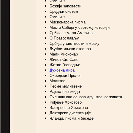
Омилије
Божије заповести
Средњи систем
Омилије
Мисионарска писма
Место Србије у светској историји
Србија је мала Америка
О Православљу
Србија у светлости и мраку
Љубостињски стослов
Мали мисионар
Живот Св. Саве
Жетве Господње
Духовна лира
Охридски Пролог
Молитве
Песме молитвене
Рајска пирамида
Оче наш као основа друштвеног живота
Рођење Христово
Васкрсење Христово
Докторске дисертације
Чланци, писма и беседе