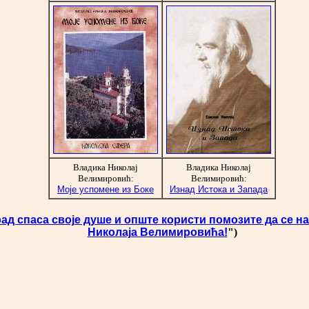
Владика Николај
Владика Николај
Велимировић:
Велимировић:
Моје успомене из Боке
Изнад Истока и Запада
д спаса своје душе и опште користи помозите да се на
Николаја Велимировића!
")