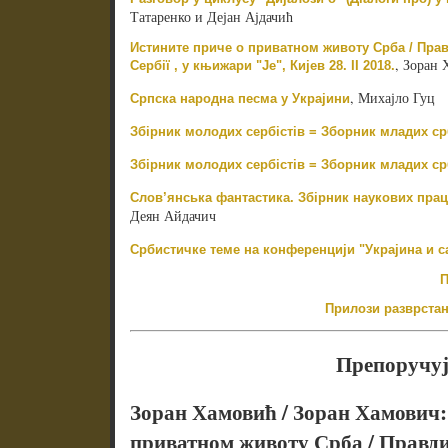
Татаренко и Дејан Ајдачић
Истините приче о приватном животу Срба / Правд
, Зоран 
Сербії , у књижари "Је", Кијев 28. II 2018.
, Михајло Гуц
Српска народна песма у Украјини
Збірник молодих сербістів = Зборник младих ср
Збірник молодих сербістів = Зборник младих ср
Слов’янська фантастика. Збірник наукових праць 
Деян Айдачич
Србистичке теме на конференцији "Украјина и с
П
Прилози разврстани
Препоручу
Зоран Хамовић / Зоран Хамович:
приватном животу Срба / Правдив