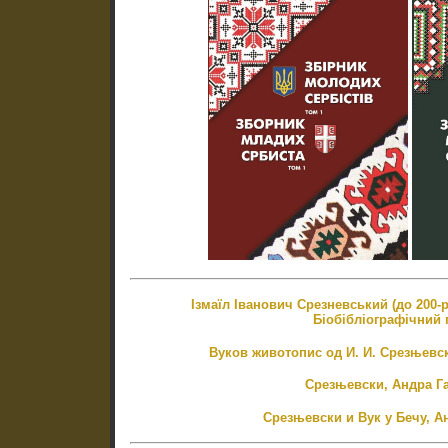
Ізмаїл Іванович Срезневський (до 200-
Біобібліографічний
Вуков животопис од И. И. Срезњевс
Срезњевски, Андра Г
Срезњевски и Вук у Бечу, 