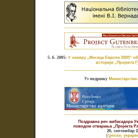
5. 6. 2005:
У оквиру „Месеца Европе 2005“ об
историји „Пројекта Г
Уз подршку
Министарства 
Поздравна реч амбасадора Ук
поводом отварања „Пројекта Ра
26. септембар 2
(
српски
,
украји