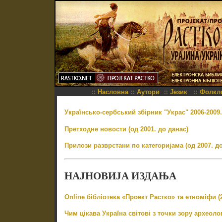
::
::
::
::
Насловна
Аутори
Језик
Фолкл
Українсько-сербський збірник "Украс" 2006-2009.
Претходне новости (од 2001. до данас)
Прилози разврстани по категоријама (од 2007. до
НАЈНОВИЈА ИЗДАЊА
Online бібліотека «Проект Растко» та етноміфи (
Чим цікава Україна світові з точки зору археологі