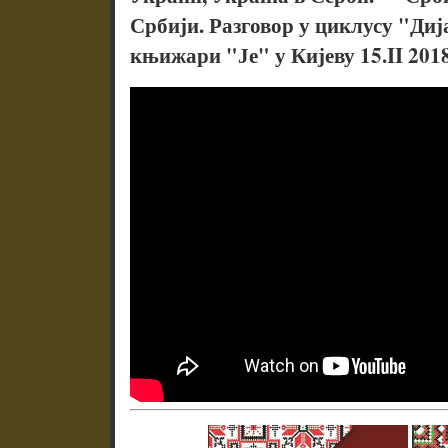
Србији. Разговор у циклусу "Дија
књижари "Је" у Кијеву 15.II 2018