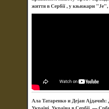
життя в Сербії , у књижари "Је", 
Ала Татаренко и Дејан Ајдачић: 
Україні, Україна в Сербії. — Срб