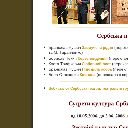
Сербська п
Браніслав Нушич
(перекл
Засмучена рідня
та М. Таранченко)
Борисав Пекич
(переклал
Кореспонденція
Коста Трифкович
(перекла
Любовний лист
Браніслав Нушич
(перекла
Підозріла особа
Бора Станкович
(переклала з се
Коштана
Вебкаталог Сербські театри, театральні гру
Сусрети култура Срби
од 10.05.2006. до 2.06. 2006.
Зустрічі культур Сер