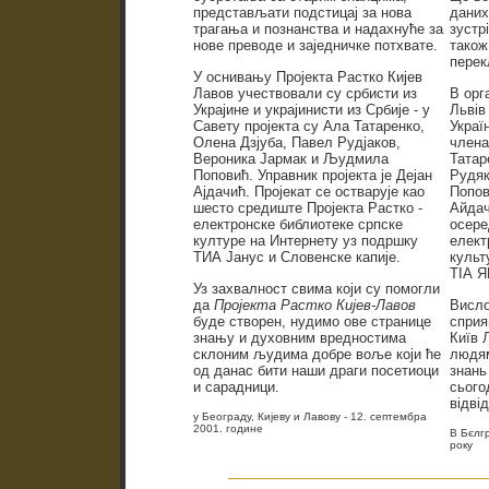
представљати подстицај за нова
даних
трагања и познанства и надахнуће за
зустр
нове преводе и заједничке потхвате.
також
перек
У оснивању Пројекта Растко Кијев
Лавов учествовали су србисти из
В орг
Украјине и украјинисти из Србије - у
Львів
Савету пројекта су Ала Татаренко,
Україн
Олена Дзјуба, Павел Рудјаков,
члена
Вероника Јармак и Људмила
Татар
Поповић. Управник пројекта је Дејан
Рудяк
Ајдачић. Пројекат се остварује као
Попов
шесто средиште Пројекта Растко -
Айдач
електронске библиотеке српске
осере
културе на Интернету уз подршку
елект
ТИА Јанус и Словенске капије.
культ
ТІА Я
Уз захвалност свима који су помогли
да
Пројекта Растко Кијев-Лавов
Висло
буде створен, нудимо ове странице
сприя
знању и духовним вредностима
Київ 
склоним људима добре воље који ће
людям
од данас бити наши драги посетиоци
знань
и сарадници.
сього
відві
у Београду, Кијеву и Лавову - 12. септембра
2001. године
В Бєлгр
року