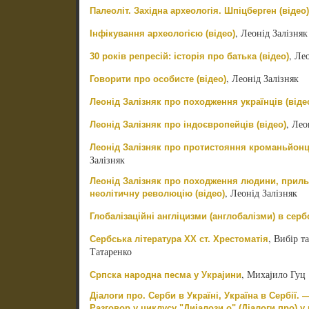
Палеоліт. Західна археологія. Шпіцберген (відео)
, Леонід Залізняк
Інфікування археологією (відео)
, Ле
30 років репресій: історія про батька (відео)
, Леонід Залізняк
Говорити про особисте (відео)
Леонід Залізняк про походження українців (віде
, Лео
Леонід Залізняк про індоєвропейців (відео)
Леонід Залізняк про протистояння кроманьйонці
Залізняк
Леонід Залізняк про походження людини, прил
, Леонід Залізняк
неолітичну революцію (відео)
Глобалізаційні англіцизми (англобалізми) в серб
, Вибір 
Сербська література ХХ ст. Хрестоматія
Татаренко
, Михајило Гуц
Српска народна песма у Украјини
Діалоги про. Серби в Україні, Україна в Сербії. 
Разговор у циклусу "Дијалози о" (Діалоги про) у 