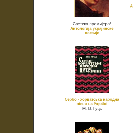
А
Светска премијера!
Антологија украјинске
поезије
Сербо - хорватська народна
пісня на Україні
М. В. Гуць