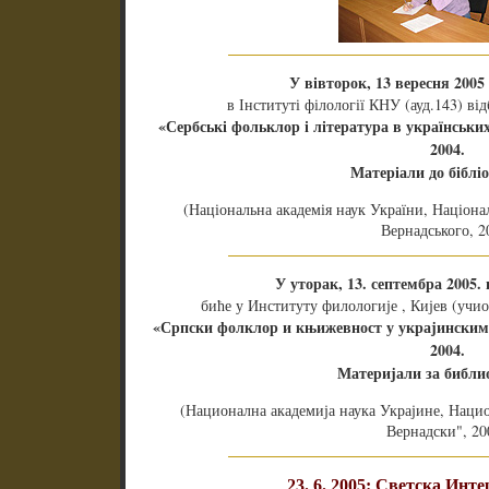
У вівторок, 13 вересня 2005 
в Інституті філології КНУ (ауд.143) ві
«Сербські фольклор і література в українських
2004.
Матеріали до бібліо
(Національна академія наук України, Націонал
Вернадського, 2
У уторак, 13. септембра 2005. 
биће у Институту филологије , Кијев (учи
«Српски фолклор и књижевност у украјинским
2004.
Материјали за библи
(Национална академија наука Украјине, Наци
Вернадски", 20
23. 6. 2005: Светска Инт