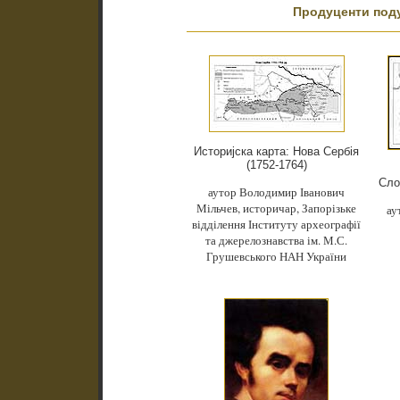
Продуценти под
Историјска карта: Нова Сербія
(1752-1764)
Сло
аутор Володимир Іванович
Мільчев, историчар, Запорізьке
ау
відділення Інституту археографії
та джерелознавства ім. М.С.
Грушевського НАН України