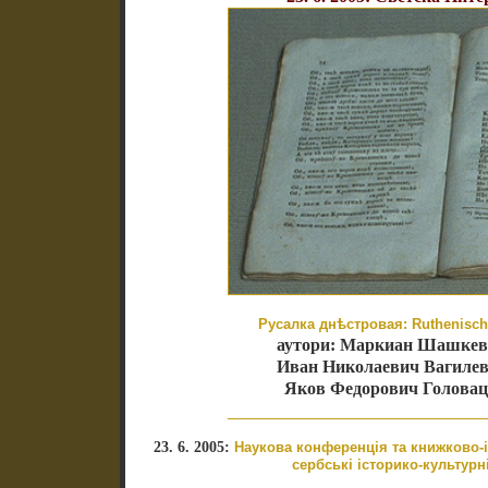
Русалка днѣстровая: Ruthenische
аутори: Маркиан Шашкеви
Иван Николаевич Вагилеви
Яков Федорович Головацк
23. 6. 2005:
Наукова конференція та книжково-
сербські історико-культурн