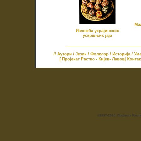
Мал
Изложба украјинских
ускршњих јаја
//
Аутори
/
Језик
/
Фолклор
/
Историја
/
Ум
[ Пројекат Растко - Кијев- Лавов|
Контак
©1997-2020. Пројекат Раст