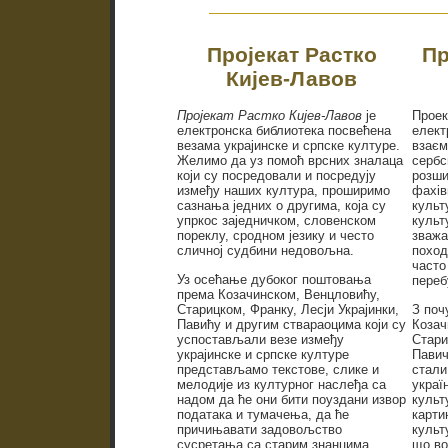
Пројекат Растко
Пр
Кијев-Лавов
Пројекат Растко Кијев-Лавов
је
Проек
електронска библиотека посвећена
елект
везама украјинске и српске културе.
взаєм
Желимо да уз помоћ врсних зналаца
сербс
који су посредовали и посредују
розши
између наших култура, проширимо
фахів
сазнања једних о другима, која су
культ
упркос заједничком, словенском
культ
пореклу, сродном језику и често
зважа
сличној судбини недовољнa.
поход
часто 
Уз осећање дубоког поштовања
переб
према Козачинском, Венцловићу,
Старицком, Франку, Лесји Украјинки,
З поч
Павићу и другим ствараоцима који су
Козач
успостављали везе између
Стари
украјинске и српске културе
Павич
представљамо текстове, слике и
стали
мелодије из културног наслеђа са
украї
надом да ће они бити поуздани извор
культ
података и тумачења, да ће
карти
причињавати задовољство
культ
сусретања са старим знанцима,
що во