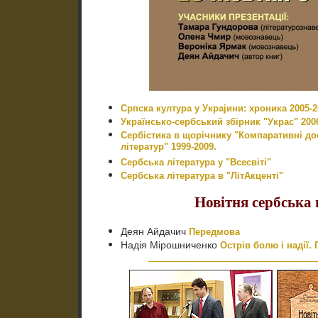
Српска култура у Украјини: хроника 2005-2
Українсько-сербський збірник "Украс" 2006
Сербістика в щорічнику "Компаративні до
літератур" 1999-2009.
Сербська література у "Всесвіті"
Сербська література в "ЛітАкценті"
Новітня сербська 
Деян Айдачич
Передмова
Надія Мірошниченко
Острів болю і надії.