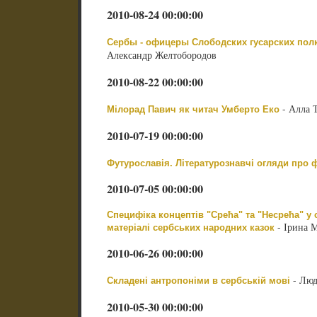
2010-08-24 00:00:00
Сербы - офицеры Слободских гусарских полков 
Александр Желтобородов
2010-08-22 00:00:00
- Алла 
Мілорад Павич як читач Умберто Еко
2010-07-19 00:00:00
Футурославія. Літературознавчі огляди про 
2010-07-05 00:00:00
Специфіка концептів "Срећа" та "Несрећа" у 
- Ірина 
матеріалі сербських народних казок
2010-06-26 00:00:00
- Люд
Складені антропоніми в сербській мові
2010-05-30 00:00:00