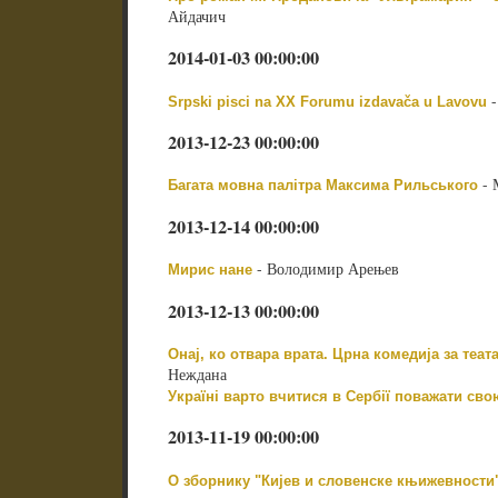
Айдачич
2014-01-03 00:00:00
-
Srpski pisci na XX Forumu izdavača u Lavovu
2013-12-23 00:00:00
- 
Багата мовна палітра Максима Рильського
2013-12-14 00:00:00
- Володимир Арењев
Мирис нане
2013-12-13 00:00:00
Онај, ко отвара врата. Црна комедија за теат
Неждана
Україні варто вчитися в Сербії поважати свою
2013-11-19 00:00:00
О зборнику "Кијев и словенске књижевности"