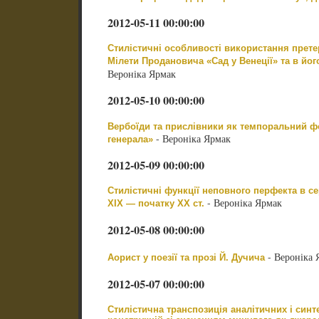
2012-05-11 00:00:00
Стилістичні особливості використання прете
Мілети Продановича «Сад у Венеції» та в йо
Вероніка Ярмак
2012-05-10 00:00:00
Вербоїди та прислівники як темпоральний ф
- Вероніка Ярмак
генерала»
2012-05-09 00:00:00
Стилістичні функції неповного перфекта в се
- Вероніка Ярмак
XIX — початку XX ст.
2012-05-08 00:00:00
- Вероніка 
Аорист у поезії та прозі Й. Дучича
2012-05-07 00:00:00
Стилістична транспозиція аналітичних і син