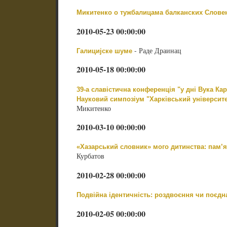
Микитенко о тужбалицама балканских Слове
2010-05-23 00:00:00
- Раде Драинац
Галицијске шуме
2010-05-18 00:00:00
39-а славістична конференція "у дні Вука Ка
Науковий симпозіум "Харківський університет
Микитенко
2010-03-10 00:00:00
«Хазарський словник» мого дитинства: пам’я
Курбатов
2010-02-28 00:00:00
Подвійна ідентичність: роздвоєння чи поєд
2010-02-05 00:00:00