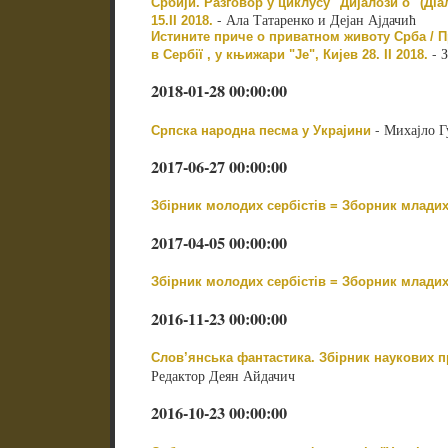
Србији. Разговор у циклусу "Дијалози о" (Діа
- Ала Татаренко и Дејан Ајдачић
15.II 2018.
Истините приче о приватном животу Срба / Пр
- З
в Сербії , у књижари "Је", Кијев 28. II 2018.
2018-01-28 00:00:00
- Михајло Г
Српска народна песма у Украјини
2017-06-27 00:00:00
Збірник молодих сербістів = Зборник младих
2017-04-05 00:00:00
Збірник молодих сербістів = Зборник младих
2016-11-23 00:00:00
Слов’янська фантастика. Збірник наукових пра
Редактор Деян Айдачич
2016-10-23 00:00:00