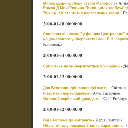
- Алек
Милорадовичі. Люди старої Малоросії
Роман Д.Михаїловича “Коли цвіли гарбузи” у 
- Па
70-х рр. ХХ ст.: мотив переселення героя
2010-01-18 00:00:00
Слов'янські колекції у фондах Центральної н
національного університету імені В.Н. Каразі
Кононенко
2010-01-14 00:00:00
- Де
Србистика на универзитетима у Украјини
2010-01-13 00:00:00
- Світлана
Два Белгради, дві філософії життя
- Алла Татаренко
Інтерв'ю з перекладачем
- Юрій Рибачук
Останній сербський дисидент
2010-01-12 00:00:00
- Дарія Гамулець
Від чемпіона до емігранта
- 
Образ міста у романах Звонка Карановича