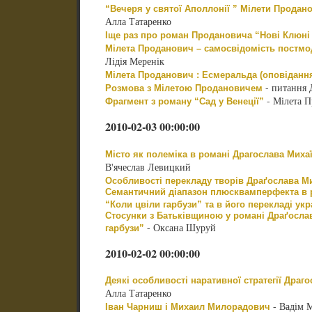
“Вечеря у святої Аполлонії ” Мілети Продан
Алла Татаренко
Іще раз про роман Продановича “Нові Клюні
Мілета Проданович – самосвідомість постмо
Лідія Меренік
Мілета Проданович : Есмеральда (оповіданн
- питання 
Розмова з Мілетою Продановичем
- Мілета П
Фрагмент з роману “Сад у Венеції”
2010-02-03 00:00:00
Місто як полеміка в романі Драгослава Миха
В'ячеслав Левицкий
Особливості перекладу творів Драґослава М
Семантичний діапазон плюсквамперфекта в 
“Коли цвіли гарбузи” та в його перекладі у
Стосунки з Батьківщиною у романі Драґосла
- Оксана Шуруй
гарбузи”
2010-02-02 00:00:00
Деякі особливості наративної стратегії Драг
Алла Татаренко
- Вадім 
Іван Чарниш і Михаил Милорадович