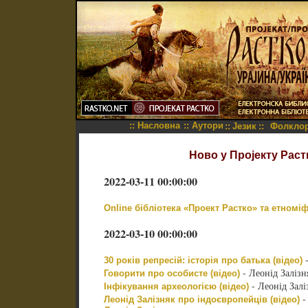
::
Насловна
::
Аутори
::
Језик
::
Фолкло
Ново у Пројекту Растк
2022-03-11 00:00:00
Online бібліотека «Проект Растко» та етноміф
2022-03-10 00:00:00
-
30 років репресій: історія про батька (відео)
- Леонід Залізн
Говорити про особисте (відео)
- Леонід Залі
Інфікування археологією (відео)
-
Леонід Залізняк про індоєвропейців (відео)