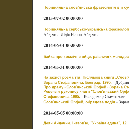
Порівняльна слов’янська фразеологія в її с
2015-07-02 00:00:00
Порівняльна сербсько-українська фразеолог
Айдачич, Лідія Непоп-Айдачич
2014-06-01 00:00:00
Байка про космічне яйце, patchwork-мелодр
2014-05-31 00:00:00
На захист розмаїття: Післямова книги „Слов
- Дубрав
Зорана Стефановича, Белград, 1995.
Про драму «Слов'янський Орфей» Зорана С
Рецензія рукопису книги "Слов'янський Орфе
- Володимир Стаменкович
Стефановича, 1995.
- Зора
Слов'янський Орфей, обрядова подія
2014-05-05 00:00:00
Деян Айдачич. Інтерв'ю, "Україна єдина", 12. 