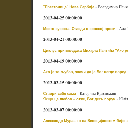
- Володимир Панч
"Престоница" Нове Сербије
2013-04-25 00:00:00
- Ала 
Место сусрета: Огледи о српској прози
2013-04-21 00:00:00
Циклус приповедака Михајла Пантића "Ако је
2013-04-19 00:00:00
Ако je то љубав, значи да је Бог негде поред
2013-03-15 00:00:00
- Катерина Красножон
Створи себе сама
- Юлія
Якщо це любов – отже, Бог десь поруч
2013-03-07 00:00:00
Александр Мурашко на Венецијанском бијенал