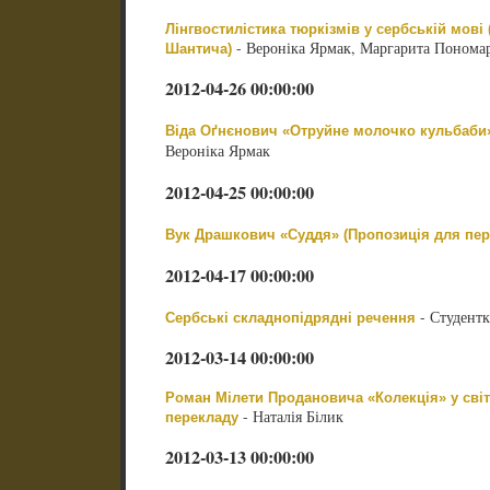
Лінгвостилістика тюркізмів у сербській мові 
- Вероніка Ярмак, Маргарита Понома
Шантича)
2012-04-26 00:00:00
Віда Оґнєнович «Отруйне молочко кульбаби»
Вероніка Ярмак
2012-04-25 00:00:00
Вук Драшкович «Суддя» (Пропозиція для пер
2012-04-17 00:00:00
- Студент
Сербські складнопідрядні речення
2012-03-14 00:00:00
Роман Мілети Продановича «Колекція» у світ
- Наталія Білик
перекладу
2012-03-13 00:00:00