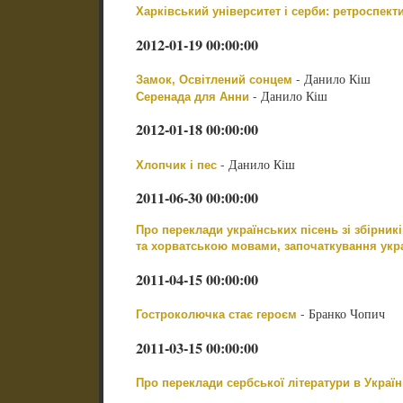
Харківський університет і серби: ретроспект
2012-01-19 00:00:00
- Данило Кіш
Замок, Освітлений сонцем
- Данило Кіш
Серенада для Анни
2012-01-18 00:00:00
- Данило Кіш
Хлопчик і пес
2011-06-30 00:00:00
Про переклади українських пісень зі збірни
та хорватською мовами, започаткування укра
2011-04-15 00:00:00
- Бранко Чопич
Гостроколючка стає героєм
2011-03-15 00:00:00
Про переклади сербської літератури в Україн