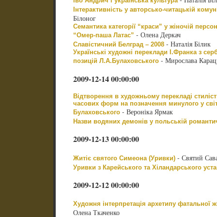
Іво Андрич і українська культура
Інтерактивність у авторсько-читацькій комун
Білоног
Семантика категорії “краси” у жіночій перс
- Олена Деркач
“Омер-паша Латас”
- Наталія Білик
Славістичний Белград – 2008
Українські художні переклади І.Франка з сербс
- Мирослава Карац
позицій Л.А.Булаховського
2009-12-14 00:00:00
Відтворення в художньому перекладі стиліс
часових форм на позначення минулого у світл
- Вероніка Ярмак
Булаховського
Назви водяних демонів у польській романтич
2009-12-13 00:00:00
- Святий Сав
Житіє святого Симеона (Уривки)
Уривки з Карейського та Хіландарського уста
2009-12-12 00:00:00
Художня інтерпретація архетипу фатальної жі
Олена Ткаченко