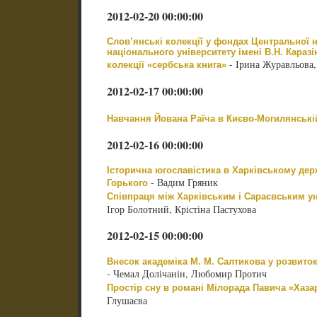
2012-02-20 00:00:00
Слов’янські колекції у фондах Центральної н
національного університету імені В.Н. Каразі
- Ірина Журавльова,
колекції «сербська книга»
2012-02-17 00:00:00
Навчання Йована Раїча в Києво-Могилянській
2012-02-16 00:00:00
Історична югославістика в Харківському держ
- Вадим Гряник
Горького
Співпраця між Харківським і Сараєвським уні
Ігор Болотний, Крістіна Пастухова
2012-02-15 00:00:00
Внесок академіка М. М. Салтикова у розвито
- Чемал Долічанін, Любомир Протич
Простір сну в романі Мілорада Павича «Хаз
Глушаєва