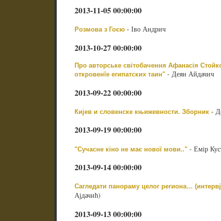
2013-11-05 00:00:00
- Іво Андрич
Розмова з Гоєю
2013-10-27 00:00:00
Про авторське світобачення Афанасія Стойко
- Деян Айдачич
откровенїе египатских таин"
2013-09-22 00:00:00
- Д
Кијев и словенске књижевности. Зборник
2013-09-19 00:00:00
- Емір Кус
"Сучасне кіно не має нової мови.."
2013-09-14 00:00:00
Сагледати панораму целог региона… (интервј
Ајдачић)
2013-09-13 00:00:00