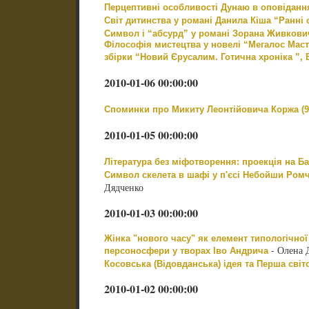
Перцептивні особливості Дунаю в оповіданн
Світ дитинства у романі Данила Кіша “Ранні
Символ і “абсурд” у романі Зорана Живкови
Філософія мистецтва у новелі “Мегалос Мастор
збірки “Новий Єрусалим. Готична хроніка ”, 
2010-01-06 00:00:00
Споминки про Микиту Леонтійовича Коржа (9
2010-01-05 00:00:00
Література без міфотворення: проекція на Б
Символ скелета в шафі у п'єсі Небойши Ром
Дядченко
2010-01-03 00:00:00
Жінка "нового часу" як елемент типологічної 
- Олена 
персоносфери у творах Іво Андрича
Косовська (Відовданська) ідея та Перша світ
2010-01-02 00:00:00