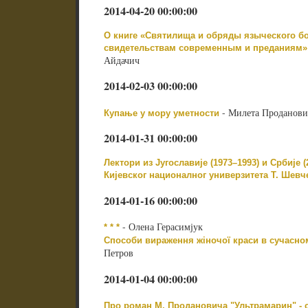
2014-04-20 00:00:00
О книге «Святилища и обряды языческого б
свидетельствам современным и преданиям»
Айдачич
2014-02-03 00:00:00
- Милета Продановић
Купање у мору уметности
2014-01-31 00:00:00
Лектори из Југославије (1973–1993) и Србије 
Кијевског националног универзитета Т. Шевч
2014-01-16 00:00:00
- Олена Герасимјук
* * *
Способи вираження жіночої краси в сучасно
Петров
2014-01-04 00:00:00
Про роман М. Продановича "Ультрамарин" - 