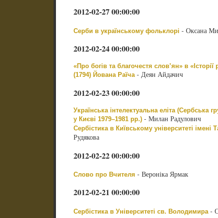
2012-02-27 00:00:00
- Оксана Ми
Серби в українському фольклорі
2012-02-24 00:00:00
«Про богів та благочестя слов’ян» в «Історії
- Деян Айдачич
(1794) Йована Раїча
2012-02-23 00:00:00
Українська інтелектуальна еліта (Сербська г
- Милан Радулович
у Києві 1979–1981 рр.)
Сербістика в Київському університеті імені 
Рудякова
2012-02-22 00:00:00
- Вероніка Ярмак
Слово про Вчителя
2012-02-21 00:00:00
- 
Сербістика в Університеті св. Володимира