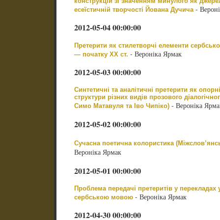
конструкцій зі значенням минулого як джерел
- Вероні
есеїстичній творчості Йована Дучича
2012-05-04 00:00:00
Претерити як стилетворчі елементи сербсько
- Вероніка Ярмак
— початку XX ст.
2012-05-03 00:00:00
Синтетичні та аналітичні претерити як опорн
структури різних видів прозового діалогічног
- Вероніка Ярма
Симо Матавуля та Іво Чипіко)
2012-05-02 00:00:00
Сучасна поетична колористика (Міжслов’янськ
Вероніка Ярмак
2012-05-01 00:00:00
Проблема передачі претеритів у перекладах 
- Вероніка Ярмак
сербською мовою
2012-04-30 00:00:00