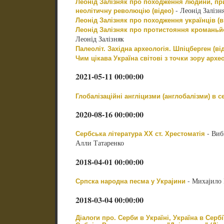
Леонід Залізняк про походження людини, пр
- Леонід Залізн
неолітичну революцію (відео)
Леонід Залізняк про походження українців (в
Леонід Залізняк про протистояння кроманьйо
Леонід Залізняк
Палеоліт. Західна археологія. Шпіцберген (ві
Чим цікава Україна світові з точки зору архео
2021-05-11 00:00:00
Глобалізаційні англіцизми (англобалізми) в с
2020-08-16 00:00:00
- Виб
Сербська література ХХ ст. Хрестоматія
Алли Татаренко
2018-04-01 00:00:00
- Михајило 
Српска народна песма у Украјини
2018-03-04 00:00:00
Діалоги про. Серби в Україні, Україна в Сербі