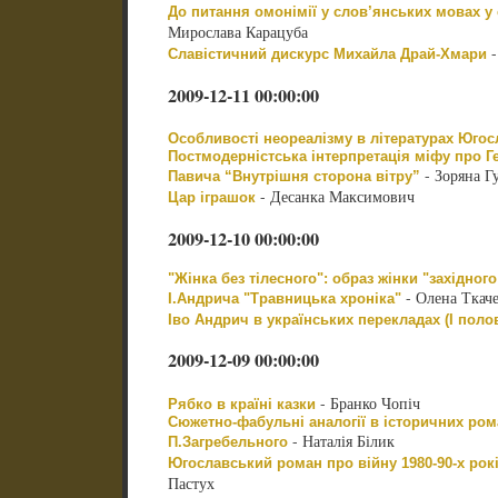
До питання омонімії у слов’янських мовах у 
Мирослава Карацуба
-
Славістичний дискурс Михайла Драй-Хмари
2009-12-11 00:00:00
Особливості неореалізму в літературах Югосла
Постмодерністська інтерпретація міфу про Г
- Зоряна Г
Павича “Внутрішня сторона вітру”
- Десанка Максимович
Цар іграшок
2009-12-10 00:00:00
"Жінка без тілесного": образ жінки "західног
- Олена Ткач
І.Андрича "Травницька хроніка"
Іво Андрич в українських перекладах (І поло
2009-12-09 00:00:00
- Бранко Чопіч
Рябко в країні казки
Сюжетно-фабульні аналогії в історичних ром
- Наталія Білик
П.Загребельного
Югославський роман про війну 1980-90-х рокі
Пастух