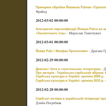
Принципи обробки Йованом Раїчем «Трагіком
Фрайнд
2012-03-02 00:00:00
Алегоричні персоніфікації Йована Раїча на з
- Мирослав Тимотієвич
«Теологічного тіла»
2012-03-01 00:00:00
- Драгана Г
Йован Раїч і Феофан Прокопович
2012-02-29 00:00:00
- Д
Демони і боги в слов’янських літературах
Про авторів - Українсько-сербський збірник У
Сербська культура в Україні: хроніка 2009 р.
-
Сербська культура в Україні: хроніка 2010 р.
2012-02-28 00:00:00
Сербські мотиви в українській літературі пр
Дзюба-Погребняк