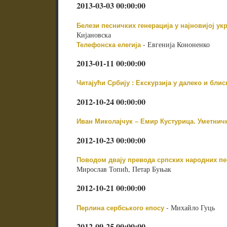
2013-03-03 00:00:00
Белези песничких генерација у најновијој укр
Кијановска
- Евгенија Кононенко
Телефонска елегија
2013-01-11 00:00:00
Читајући Србију : Екскурзија у далеко и блис
2012-10-24 00:00:00
Иван Миколајчук – Емир Кустурица. Уметнич
2012-10-23 00:00:00
Поводом двају превода српских народних п
Мирослав Топић, Петар Буњак
2012-10-21 00:00:00
- Михайло Гуць
Перлина сербського епосу
2012-09-25 00:00:00