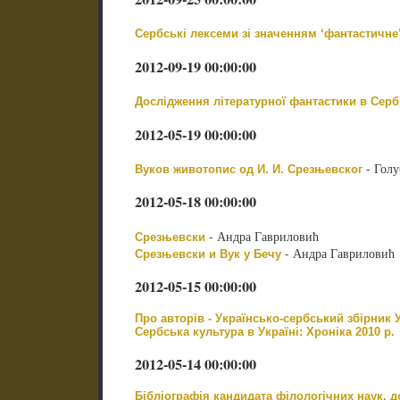
Сербські лексеми зі значенням ‘фантастичне’
2012-09-19 00:00:00
Дослідження літературної фантастики в Сербі
2012-05-19 00:00:00
- Гол
Вуков животопис од И. И. Срезњевског
2012-05-18 00:00:00
- Андра Гавриловић
Срезњевски
- Андра Гавриловић
Срезњевски и Вук у Бечу
2012-05-15 00:00:00
Про авторів - Українсько-сербський збірник У
Сербська культура в Україні: Хроніка 2010 p.
2012-05-14 00:00:00
Бібліографія кандидата філологічних наук, до