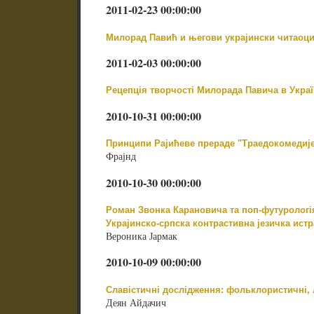
2011-02-23 00:00:00
Милорад Павић и његови украјински читаоц
2011-02-03 00:00:00
Рецепція творчості Милорада Павича в Украї
2010-10-31 00:00:00
Принципи Рајићеве прераде "Траедокомедије
Фрајнд
2010-10-30 00:00:00
Роман Звонка Карановича та поп-футурологія
Украјинско-српска контрастивна језичка ист
Вероника Јармак
2010-10-09 00:00:00
Славістичні дослідження: фольклористичні, 
Деян Айдачич