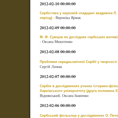
2012-02-10 00:00:00
Сербістика у науковій спадщині академіка Л.
- Вероніка Ярмак
період)
2012-02-09 00:00:00
М. Ф. Сумцов як дослідник сербських мотив
- Оксана Микитенко
2012-02-08 00:00:00
Проблеми середньовічної Сербії у творчост
Сергій Лиман
2012-02-07 00:00:00
Сербія в дослідженнях учених історико-філо
Харківського університету (друга половина ХІ
Віднянський, Оксана Іваненко
2012-02-06 00:00:00
Сербський фольклор у дослідженнях О. Поте