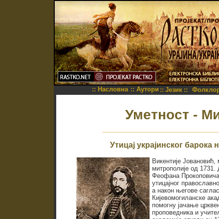
::
Насловна
::
Аутори
::
Језик
::
Фолкло
Уметност - М
Утицај украјинског барока 
Викентије Јовановић,
митрополије од 1731. 
Феофана Прокоповича
утицајног православно
а након његове саглас
Кијевомогиланске ака
помогну јачање цркве
проповедника и учите