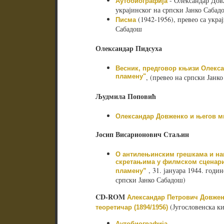
- Олександар Довж
Аутобиографија
украјинског на српски Јанко Сабад
(1942-1956), превео са укра
Писма
Сабадош
Олександар Пидсуха
Весник, предговор књизи Олекса
пламену"
, (превео на српски Јанк
Људмила Поповић
Олександар Довженко и његов ми
Јосип Висарионович Стаљин
О антилењинским грешкама и н
скретањима у филмском сценари
, 31. јануара 1944. годин
пламену”
српски Јанко Сабадош)
CD-ROM
Александар Петрович Довженк
(Југословенска ки
теоретичар (1894/1956)
Аутобиографија