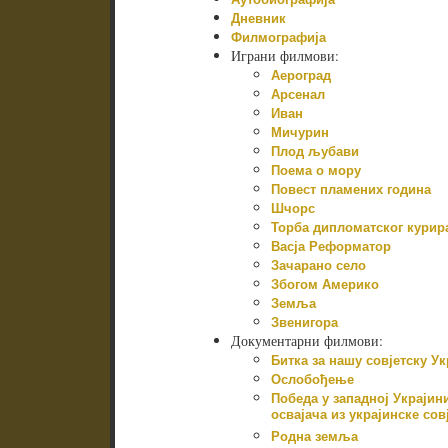
Дневник
Филмографија
Играни филмови:
Аероград
Арсенал
Иван
Мичурин
Плод љубави
Поема о мору
Повест пламених година
Шчорс
Торба дипломатског курир
Васја Реформатор
Зачарано село
Збогом Америко
Земља
Звенигора
Документарни филмови:
Битка за нашу совјетску Ук
Ослобођење
Победа у западној Украјин
освајача из украјинске со
Родна земља