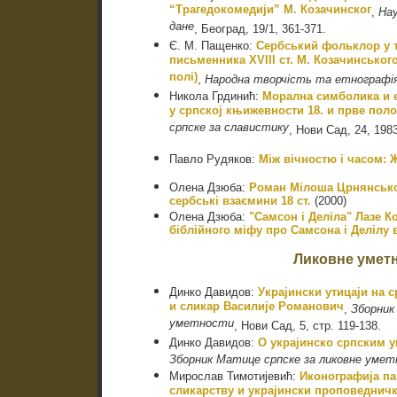
“Трагедокомедији” М. Козачинског
,
Нау
дане
, Београд, 19/1, 361-371.
Є. М. Пащенко:
Сербський фольклор у т
письменника XVIII ст. М. Козачинськог
полі)
,
Народна творчість та етнографі
Никола Грдинић:
Морална симболика и е
у српској књижевности 18. и прве поло
српске за славистику
, Нови Сад, 24, 1983
Павло Рудяков:
Між вічностю і часом: Ж
Олена Дзюба:
Роман Мілоша Црнянськог
сербські взаємини 18 ст.
(2000)
Олена Дзюба:
"Самсон і Деліла" Лазе Ко
біблійного міфу про Самсона і Делілу в
Ликовне умет
Динко Давидов:
Украјински утицаји на с
и сликар Василије Романович
,
Зборник
уметности
, Нови Сад, 5, стр. 119-138.
Динко Давидов:
О украјинско српским у
Зборник Матице српске за ликовне уме
Мирослав Тимотијевић:
Иконографија па
сликарству и украјински проповеднич