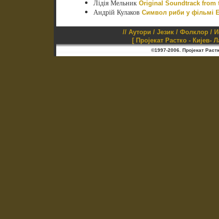
Лідія Мельник
Original Soundtrack from 
Андрій Кулаков
Символ риби у фільмі Е
//
Аутори
/
Језик
/
Фолклор
/
И
[ Пројекат Растко - Кијев- 
©1997-2006. Пројекат Раст