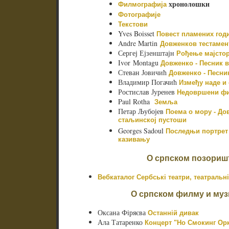
хронолошки
Филмографија
Фотографије
Текстови
Yves Boisset
Повест пламених год
Andre Martin
Довженков тестамен
Сергеј Ејзенштајн
Рођење мајсто
Ivor Montagu
Довженко - Песник 
Стеван Јовичић
Довженко - Песни
Владимир Погачић
Између наде и 
Ростислав Јуренев
Недовршени фи
Paul Rotha
Земља
Петар Љубојев
Поема о мору - До
стаљинској пустоши
Georges Sadoul
Последњи портрет
казивању
О српском позориш
Вебкаталог Сербські театри, театральні 
О српском филму и муз
Оксана Фіряєва
Останній дивак
Ала Татаренко
Концерт "Но Смокинг Орк