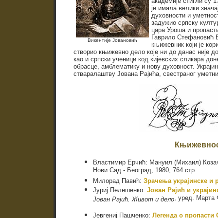
академије стигли су 1
је имала велики знач
духовности и уметнос
задужио српску култу
цара Уроша и пропаст
Гаврило Стефановић В
Викентије Јовановић
књижевник који је кор
створио књижевно дело које ни до данас није до 
као и српски ученици код кијевских сликара до
обрасце, амблематику и нову духовност. Украјин
стваралаштву Јована Рајића, свестраног уметник
Књижевно
Властимир Ерчић: Мануил (Михаил) Козач
Нови Сад - Београд, 1980, 764 стр.
Милорад Павић:
Зрачења украјинске и 
Јуриј Пелешенко:
Јован Рајић и украји
, уред. Марта 
Јован Рајић. Живот и дело
Јевгениј Пашченко:
Легенда о пропасти 