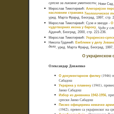
српске за ликовне уметности
, Нови Сад,
Мирослав Тимотијевић:
Алегоријске пер
насловним странама
Теологическог т
уред. Марта Фрајнд, Београд, 1997, стр. 2
Мирослав Тимотијевић: Сузе и звезде -
О
чудотворних икона у бароку
,
Чудо у сл
Ајдачић, Београд, 2000, стр. 221-236.
Мирослав Тимотијевић:
Украјинско-српс
Никола Грдинић:
Емблеми у делу Joвaнa
дело
, уред. Марта Фрајнд, Београд, 1997, 
О украјинском
Олександар Довженко
(1946) п
О документарном филму
Сабадош
(1941), превео
Украјина у пламену
Јанко Сабадош
, пре
Избор из дневника 1942-1956
српски Јанко Сабадош
Писмо официрима немачке армиј
(1942), превео са украјинског на с